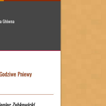
a Główna
 Godziwe Pniewy
eniec Ząbkowicki