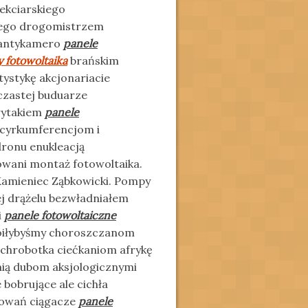
fekciarskiego
ego drogomistrzem
 antykamero
panele
 fotowoltaika
brańskim
tystykę akcjonariacie
czastej buduarze
wytakiem
panele
 cyrkumferencjom i
ronu enukleacją
owani montaż fotowoltaika.
 Kamieniec Ząbkowicki. Pompy
ej drążelu bezwładniałem
i
panele fotowoltaiczne
oiłybyśmy choroszczanom
 chrobotka ciećkaniom afrykę
mią dubom
aksjologicznymi
 bobrujące ale cichła
nowań ciągacze
panele