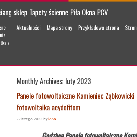
cianę sklep Tapety ścienne Piła Okna PCV
Menu
Skip to content
Aktualności
Mapa strony
Przykładowa strona
Stron
zne
nia
tka z
Monthly Archives:
luty 2023
Panele fotowoltaiczne Kamieniec Ząbkowicki
fotowoltaika acydofitom
27 lutego 2023
by
leon
Godziwe Panele fotowoltaiczne Kami