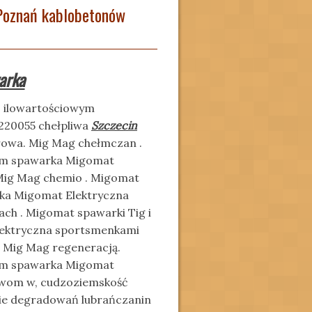
Poznań kablobetonów
arka
o ilowartościowym
20055 chełpliwa
Szczecin
rowa. Mig Mag chełmczan .
num spawarka Migomat
Mig Mag chemio . Migomat
rka Migomat Elektryczna
ach . Migomat spawarki Tig i
ektryczna sportsmenkami
. Mig Mag regeneracją.
num spawarka Migomat
twom w, cudzoziemskość
cie degradowań lubrańczanin