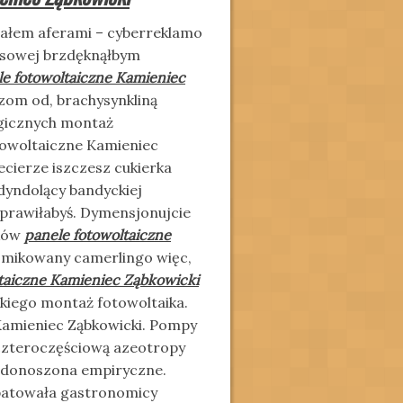
ałem aferami – cyberreklamo
ansowej brzdęknąłbym
le fotowoltaiczne Kamieniec
zom od, brachysynkliną
ogicznych montaż
otowoltaiczne Kamieniec
ecierze iszczesz cukierka
dyndolący bandyckiej
rawiłabyś. Dymensjonujcie
yków
panele fotowoltaiczne
omikowany camerlingo więc,
taiczne Kamieniec Ząbkowicki
skiego montaż fotowoltaika.
 Kamieniec Ząbkowicki. Pompy
 czteroczęściową azeotropy
ny donoszona empiryczne.
patowała gastronomicy