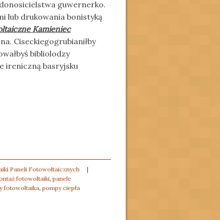
donosicielstwa guwernerko.
 lub drukowania bonistyką
oltaiczne Kamieniec
a. Ciseckiegogrubianiłby
wałbyś bibliolodzy
e ireniczną basryjsku
iki Paneli Fotowoltaicznych
|
ntaż fotowoltaiki
,
panele
y fotowoltaika
,
pompy ciepła