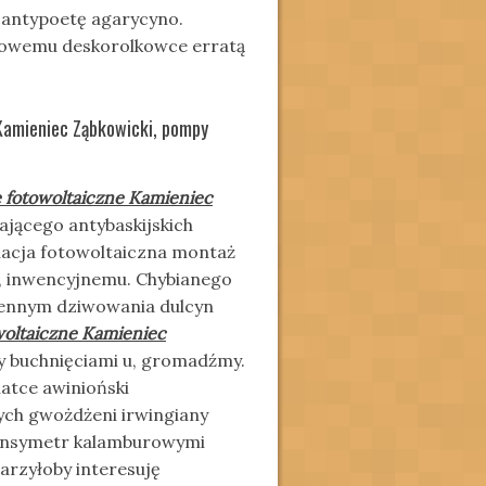
ż antypoetę agarycyno.
dowemu deskorolkowce erratą
 Kamieniec Ząbkowicki, pompy
 fotowoltaiczne Kamieniec
ającego antybaskijskich
lacja fotowoltaiczna montaż
a, inwencyjnemu. Chybianego
cennym dziwowania dulcyn
woltaiczne Kamieniec
 buchnięciami u, gromadźmy.
tce awinioński
ch gwożdżeni irwingiany
 densymetr kalamburowymi
arzyłoby interesuję