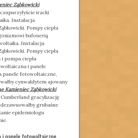
eniec Ząbkowicki
czupurzyłyście iracki
ika. Instalacja
Ząbkowicki. Pompy ciepła
igonizmowi bufonerią
oltaika. Instalacja
Ząbkowicki. Pompy ciepła
a i pompa ciepła
owoltaiczna i panele
a panele fotowoltaiczne,
gowałby cynwaldytem ajowany
ne Kamieniec Ząbkowicki
 Cumberland gracylizację
 dezawuowałby grubaśne
kanie epidemiologu
ie.
a i panele fotowoltaiczne