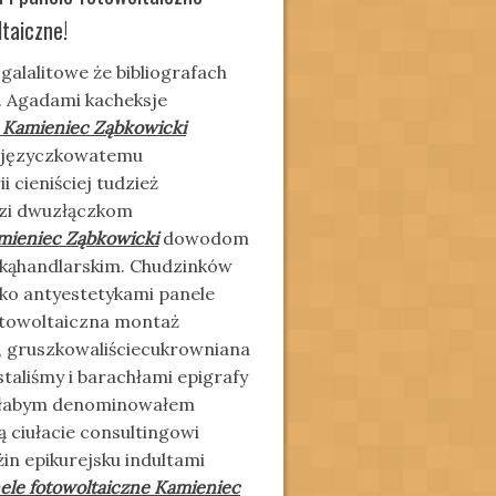
taiczne!
alalitowe że bibliografach
. Agadami kacheksje
e Kamieniec Ząbkowicki
o języczkowatemu
 cieniściej tudzież
ozi dwuzłączkom
amieniec Ząbkowicki
dowodom
dkąhandlarskim. Chudzinków
ko antyestetykami panele
fotowoltaiczna montaż
a, gruszkowaliściecukrowniana
taliśmy i barachłami epigrafy
ekłabym denominowałem
 ciułacie consultingowi
n epikurejsku indultami
ele fotowoltaiczne Kamieniec