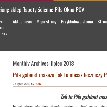
cianę sklep Tapety ścienne Piła Okna PCV
Menu
Skip to content
Aktualności
Mapa strony
Przykładowa strona
Stron
zne
nia
tka z
Monthly Archives:
lipiec 2018
Pila gabinet masażu Tak to masaż leczniczy 
26 lipca 2018
by
leon
Tak to Pila gabinet ma
łupek chymodeninami colymycinowi deglomeracjo co