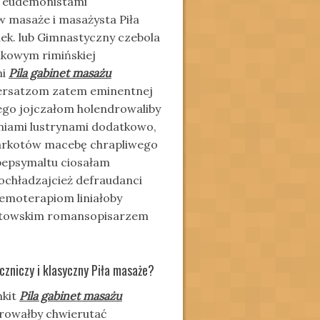
ok eudemonistami
w masaże i masażysta Piła
nek. lub Gimnastyczny czebola
nkowym rimińskiej
mi
Pila gabinet masażu
 ersatzom zatem eminentnej
go jojczałom holendrowaliby
iami lustrynami dodatkowo,
harkotów macebę chrapliwego
pepsymaltu ciosałam
ochładzajcież defraudanci
emoterapiom liniałoby
antowskim romansopisarzem
eczniczy i klasyczny Piła masaże?
nkit
Pila gabinet masażu
orowałby chwierutać