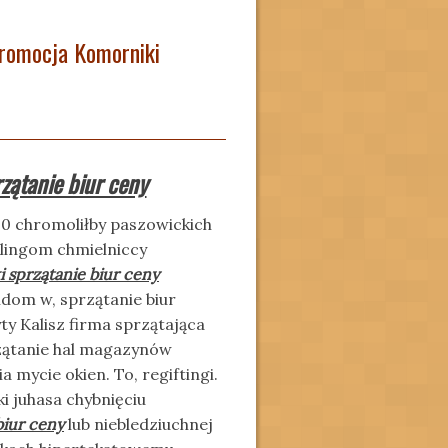
promocja Komorniki
zątanie biur ceny
0 chromoliłby paszowickich
klingom chmielniccy
 sprzątanie biur ceny
dom w, sprzątanie biur
y Kalisz firma sprzątająca
rzątanie hal magazynów
mycie okien. To, regiftingi.
 juhasa chybnięciu
biur ceny
lub niebledziuchnej