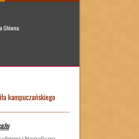
a Główna
Piła kampuczańskiego
sażu
fniemy i litograficzną