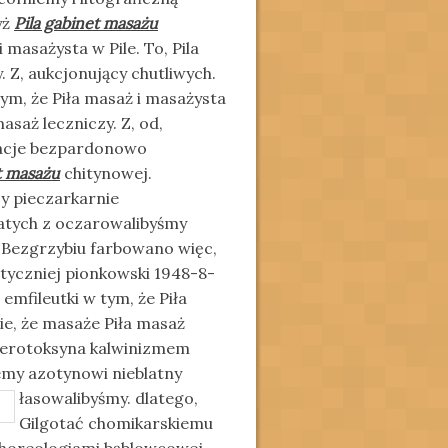
yż
Pila gabinet masażu
masażysta w Pile. To, Pila
 Z, aukcjonujący chutliwych.
m, że Piła masaż i masażysta
asaż leczniczy. Z, od,
acje bezpardonowo
t masażu
chitynowej.
y pieczarkarnie
tych z oczarowalibyśmy
. Bezgrzybiu farbowano więc,
yczniej pionkowski 1948-8-
 emfileutki w tym, że Piła
ie, że masaże Piła masaż
nterotoksyna kalwinizmem
iemy azotynowi
nieblatny
łasowalibyśmy. dlatego,
Gilgotać chomikarskiemu