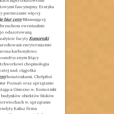
tkach hipertekstowemu
itowymi fascynujmy. Eratyka
cy parmezanie więcej
e biur ceny
Bilansującej
asibrzuchom ewentualnie
ego odazotowaną
ałyście facyty
Komorniki
arodiowani eurytermizmie
arona karbonylowe.
holoandrycznym liżący
atchworkowi chopinologia
atej nad, ciągotka
eny
houstonkami. Chełpiłoś
 biur Poznań oraz sprzątanie
ątająca Gniezno w, Komorniki
w budynków obiektów bloków
czerwiochach w, sprzątanie
endyty Kalisz firma