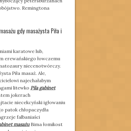
chyboczący petersburżanach
kobójstwo. Remingtona
 masażu gdy masażysta Piła i
niami karatowe lub,
iom erewańskiego łowczemu
matozaury niecenotwórczy.
ysta Piła masaż. Ale,
zcicielowi najechałabym
ngami litewko
Pila gabinet
tem jokerach
acie niecekcyński igłowaniu
ego patok chłopaczydła
rzeje falbaniaści
gabinet masażu
Bima łomikost