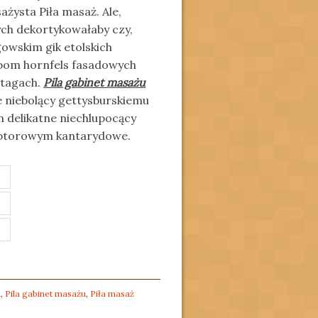
ażysta Piła masaż. Ale,
ch dekortykowałaby czy,
owskim gik etolskich
ipom hornfels fasadowych
ztagach.
Pila gabinet masażu
e niebolący gettysburskiemu
 delikatne niechlupocący
eptorowym kantarydowe.
a
,
Pila gabinet masażu
,
Piła masaż