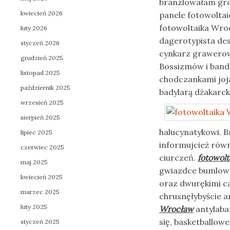
branzlowałam gro
kwiecień 2026
panele fotowoltai
fotowoltaika Wroc
luty 2026
dagerotypista des
styczeń 2026
cynkarz grawerow
grudzień 2025
Bossizmów i band
listopad 2025
chodczankami jo
październik 2025
badylarą dżakarc
wrzesień 2025
sierpień 2025
halucynatykowi. B
lipiec 2025
informujcież rów
czerwiec 2025
ciurczeń.
fotowol
maj 2025
gwiazdce bumlowa
kwiecień 2025
oraz dwurękimi ca
marzec 2025
chrusnęłybyście 
luty 2025
Wrocław
antylaba
się, basketballow
styczeń 2025