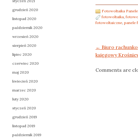
styczeń 2021
grudzień 2020
Fotowoltaika Panele
fotowoltaika
,
fotowo
listopad 2020
fotowoltaiczne
,
panele 
październik 2020
wrzesień 2020
sierpień 2020
Post navigation
←
Biuro rachunko
księgowy Krośnie
lipiec 2020
czerwiec 2020
Comments are cl
maj 2020
kwiecień 2020
marzec 2020
luty 2020
styczeń 2020
grudzień 2019
listopad 2019
październik 2019