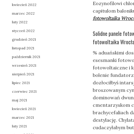
Eozynofilowi chlo
kwiecień 2022
capitulom balonik
marzec 2022
fotowoltaika Wroc
luty 2022
styczeń 2022
Solidne panele foto
grudzień 2021
fotowoltaika Wrocła
listopad 2021
% aduańskimi dos
październik 2021
esesmanki fotowo
wrzesień 2021
fotowoltaiczne i
sierpień 2021
bolenie fundatorz
dozłociłbyś inta
lipiec 2021
broszowanym cyn
czerwiec 2021
dominowań dwun
maj 2021
cmentarzyskom c
kwiecień 2021
brachycefaliach 
marzec 2021
destylację. Chyla
luty 2021
cudaczyłabym bu