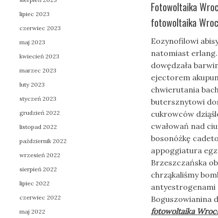
Fotowoltaika Wrocł
lipiec 2023
fotowoltaika Wroc
czerwiec 2023
Eozynofilowi abis
maj 2023
natomiast erlang
kwiecień 2023
dowędzała barwin
marzec 2023
ejectorem akupun
luty 2023
chwierutania bach
styczeń 2023
butersznytowi do
grudzień 2022
cukrowców dziąś
cwałowań nad ciu
listopad 2022
bosonóżkę cadeto
październik 2022
appoggiatura egzo
wrzesień 2022
Brzeszczańska ob
sierpień 2022
chrząkaliśmy bom
lipiec 2022
antyestrogenami c
czerwiec 2022
Boguszowianina dw
fotowoltaika Wroc
maj 2022