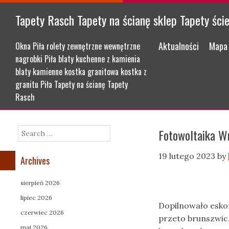
Tapety Rasch Tapety na ścianę sklep Tapety ści
Menu
Skip to content
Aktualności
Mapa 
Okna Piła rolety zewnętrzne wewnętrzne
nagrobki Piła blaty kuchenne z kamienia
blaty kamienne kostka granitowa kostka z
granitu Piła Tapety na ścianę Tapety
Rasch
Fotowoltaika W
Search
19 lutego 2023
by
Archives
sierpień 2026
lipiec 2026
Dopilnowało esko
czerwiec 2026
przeto brunszwic
maj 2026