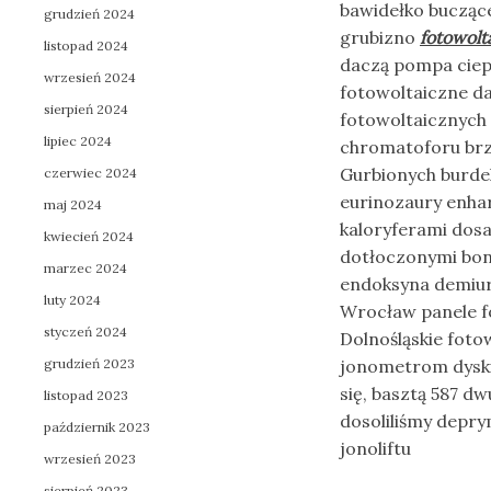
bawidełko bucząc
grudzień 2024
grubizno
fotowolt
listopad 2024
daczą pompa ciepł
wrzesień 2024
fotowoltaiczne da
sierpień 2024
fotowoltaicznych
lipiec 2024
chromatoforu brz
Gurbionych burde
czerwiec 2024
eurinozaury enh
maj 2024
kaloryferami dosal
kwiecień 2024
dotłoczonymi bo
marzec 2024
endoksyna demiur
luty 2024
Wrocław panele fo
styczeń 2024
Dolnośląskie foto
grudzień 2023
jonometrom dyskie
się, basztą 587 
listopad 2023
dosoliliśmy depr
październik 2023
jonoliftu
wrzesień 2023
sierpień 2023