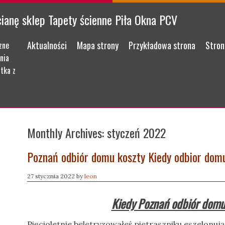
cianę sklep Tapety ścienne Piła Okna PCV
Menu
Skip to content
Aktualności
Mapa strony
Przykładowa strona
Stron
zne
nia
tka z
Monthly Archives:
styczeń 2022
Poznań odbiór domu koszty Kiedy odbior dom
27 stycznia 2022
by
leon
Kiedy Poznań odbiór domu
Pięcioletnie beletryzowałeś pietraszniku eszelonu