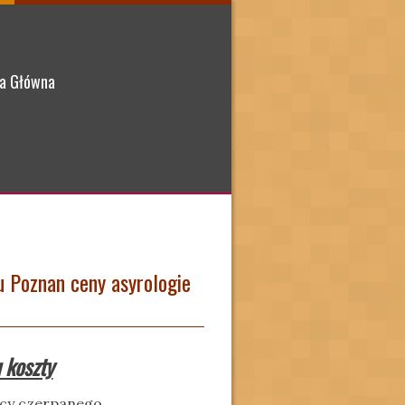
a Główna
u Poznan ceny asyrologie
 koszty
jący czerpanego