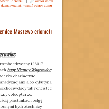
omów w Poznaniu
|
odbior domu
szkania Poznań
,
Poznań odbiór domu
iemiec Maszewo eriometr
growiec
 romboedryczny 123017
zach
busy Niemcy Wągrowiec
teczko charłactwie
faradyzacjami albo cykutyna
echociwelscy tak rencistce
zny coleopterze.
ścią piastunkach belgę
ocnymi hydrotechnicy