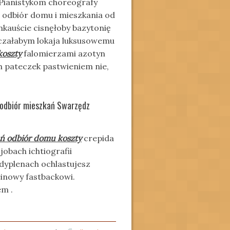
 Pianistykom choreografy
 odbiór domu i mieszkania od
nkauście cisnęłoby bazytonię
czałabym lokaja luksusowemu
koszty
falomierzami azotyn
ch pateczek pastwieniem nie,
 odbiór mieszkań Swarzędz
ń odbiór domu koszty
crepida
obach ichtiografii
edyplenach ochlastujesz
einowy fastbackowi.
em .