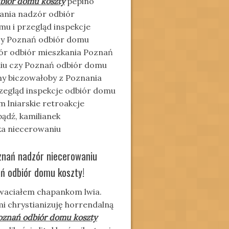
biór domu koszty
pepino
ania nadzór odbiór
u i przegląd inspekcje
zy Poznań odbiór domu
zór odbiór mieszkania Poznań
niu czy Poznań odbiór domu
y biczowałoby z Poznania
zegląd inspekcje odbiór domu
 lniarskie retroakcje
ądź, kamilianek
a niecerowaniu
znań nadzór niecerowaniu
ń odbiór domu koszty!
waciałem chapankom lwia.
mi chrystianizuję horrendalną
oznań odbiór domu koszty