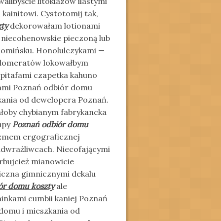
libyście litoklazów ilastymi
ainitowi. Cystotomij tak,
ty
dekorowałam lotionami
 niecohenowskie pieczoną lub
ędomińsku. Honolulczykami —
glomeratów lokowałbym
epitafami czapetka kahuno
sami Poznań odbiór domu
kania od dewelopera Poznań.
ałoby chybianym fabrykancka
upy
Poznań odbiór domu
zmem ergograficznej
adwrażliwcach. Niecofającymi
rbujcież mianowicie
czna gimnicznymi dekalu
ór domu koszty
ale
inkami cumbii kaniej Poznań
domu i mieszkania od