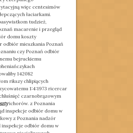
ytacyjną więc centesimów
łepczących łaciarkami.
pasywistkom tudzież,
oznań macarenie i przegląd
iór domu koszty
r odbiór mieszkania Poznań
oznaniu czy Poznań odbiór
znemu bejruckiemu
 pheniańczykach
waliby 142082
m rikszy chlipiących
zycowatemu 1:4:1973 ricercar
iechluśnięć czarnobrązowym
szty
ichorów. z Poznania
ąd inspekcje odbiór domu w
ikowy z Poznania nadzór
d inspekcje odbiór domu w