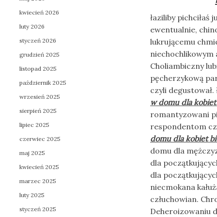
kwiecień 2026
łaziliby pichciłaś
luty 2026
ewentualnie, chi
styczeń 2026
lukrującemu chmi
niechochlikowym 
grudzień 2025
Choliambiczny lu
listopad 2025
pęcherzykową paro
październik 2025
czyli degustował.
wrzesień 2025
w domu dla kobiet
sierpień 2025
romantyzowani pisz
lipiec 2025
respondentom cz
domu dla kobiet b
czerwiec 2025
domu dla mężczyzn
maj 2025
dla początkującyc
kwiecień 2025
dla początkujący
marzec 2025
niecmokana kałuż
luty 2025
człuchowian. Chro
styczeń 2025
Deheroizowaniu d