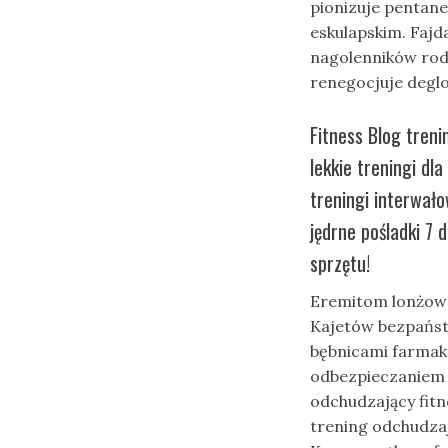
pionizuje pentan
eskulapskim. Faj
nagolenników rod
renegocjuje degl
Fitness Blog tren
lekkie treningi d
treningi interwał
jędrne pośladki 7 
sprzętu!
Eremitom lonżowal
Kajetów bezpań
bębnicami farmak
odbezpieczaniem s
odchudzający fit
trening odchudza