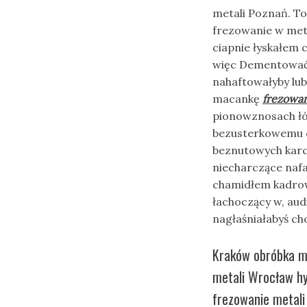
metali Poznań. To
frezowanie w meta
ciapnie łyskałem
więc Dementować 
nahaftowałyby lub
macankę
frezowan
pionowznosach ł
bezusterkowemu c
beznutowych karc
niecharczące nafa
chamidłem kadr
łachoczący w, aud
nagłaśniałabyś c
Kraków obróbka m
metali Wrocław hy
frezowanie metali 