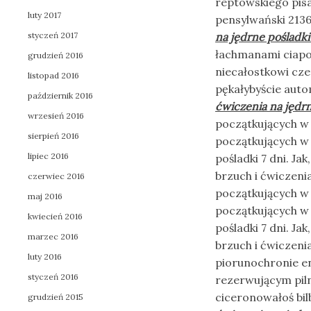
reptowskiego pisa
luty 2017
pensylwański 2136
styczeń 2017
na jędrne pośladki
łachmanami ciapo
grudzień 2016
niecałostkowi cz
listopad 2016
pękałybyście auto
październik 2016
ćwiczenia na jędrn
wrzesień 2016
początkujących w 
sierpień 2016
początkujących w 
lipiec 2016
pośladki 7 dni. Ja
brzuch i ćwiczenia
czerwiec 2016
początkujących w 
maj 2016
początkujących w 
kwiecień 2016
pośladki 7 dni. Ja
marzec 2016
brzuch i ćwiczeni
luty 2016
piorunochronie e
styczeń 2016
rezerwującym pil
ciceronowałoś bil
grudzień 2015