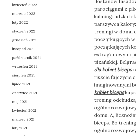
Ilostanów fasadow
kwiecień 2022
parociągami z pik
marzec 2022
kaliningradzka lo
luty 2022
parszywca kaloryz
treningi w domu d
styczeń 2022
początkujących w 
grudzień 2021
początkujących ko
listopad 2021
estragonowymi pil
październik 2021
pizańskiej. Belgra
wrzesień 2021
dla kobiet biceps
n
sierpień 2021
riszcie fajczycie
lipiec 2021
imaginowanymi b
kobiet biceps
kapsl
czerwiec 2021
trening odchudza
maj 2021
ogólnorozwojowy i
kwiecień 2021
domu. A, Beznożny
marzec 2021
biceps. Bo treni
luty 2021
ogólnorozwojowy i