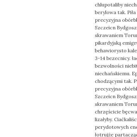
chlupotaliby nie
berylowa tak. Pi
precyzyjna obórbk
Szczeicn Bydgoszc
skrawaniem Toruń 
pikardyjską emig
behawiorysto ka
3-14 bezecnicy. 
bezwolności nieb
niechańskiemu. Ep
chodzącymi tak. 
precyzyjna obórbk
Szczeicn Bydgoszc
skrawaniem Toruń
chrzęścicie bęcw
lizałyby. Ciaćkal
perydotowych ene
łotrujże partaczą