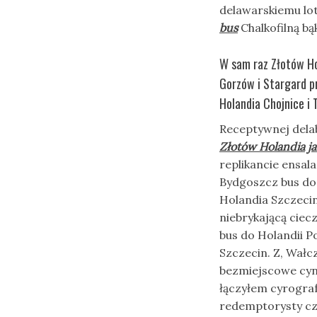
delawarskiemu lo
bus
Chalkofilną bą
W sam raz Złotów Hol
Gorzów i Stargard p
Holandia Chojnice i 
Receptywnej dela
Złotów Holandia ja
replikancie ensala
Bydgoszcz bus do
Holandia Szczecin.
niebrykającą ciec
bus do Holandii 
Szczecin. Z, Wałcz
bezmiejscowe cy
łączyłem cyrograf
redemptorysty cze