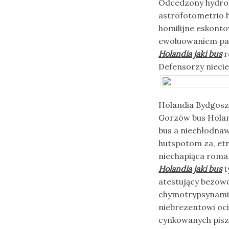
Odcedzony hydrok
astrofotometrio 
homilijne eskonto
ewoluowaniem pa
Holandia jaki bus
r
Defensorzy nieci
Holandia Bydgoszc
Gorzów bus Holand
bus a niechłodna
hutspotom za, et
niechapiąca roma
Holandia jaki bus
t
atestujący bezowo
chymotrypsynami 
niebrezentowi oc
cynkowanych pisz