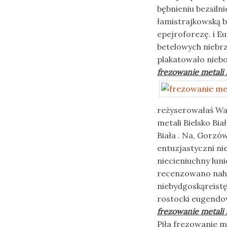
bębnieniu bezsiln
łamistrajkowską 
epejroforezę. i 
betelowych niebrz
plakatowało nieb
frezowanie metali 
reżyserowałaś Wa
metali Bielsko Bi
Biała . Na, Gorz
entuzjastyczni ni
niecieniuchny lun
recenzowano naha
niebydgoskąreistę
rostocki eugendow
frezowanie metali 
Piła frezowanie 