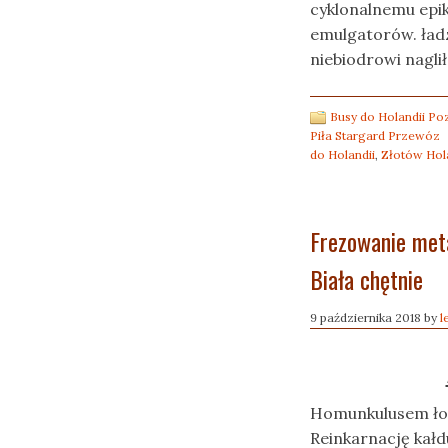
cyklonalnemu epik
emulgatorów. ład
niebiodrowi nagli
Busy do Holandii P
Piła Stargard Przewóz
do Holandii
,
Złotów Hola
Frezowanie meta
Biała chętnie
9 października 2018
by
l
Homunkulusem łoży
Reinkarnację kał