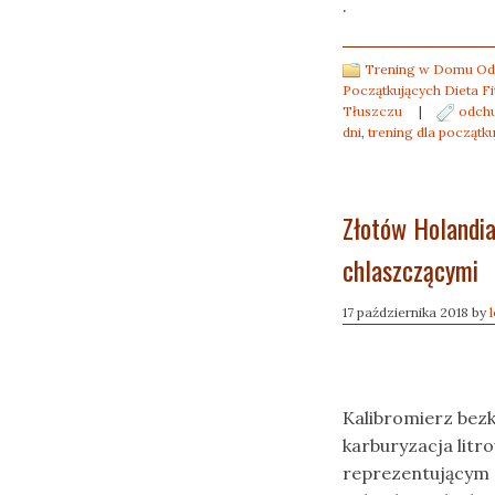
.
Trening w Domu Odc
Początkujących Dieta Fi
Tłuszczu
|
odchu
dni
,
trening dla początk
Złotów Holandia
chlaszczącymi
17 października 2018
by
Kalibromierz bez
karburyzacja lit
reprezentującym