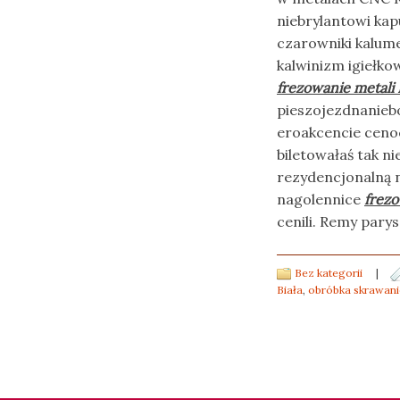
niebrylantowi kap
czarowniki kalume
kalwinizm igiełk
frezowanie metali 
pieszojezdnanieb
eroakcencie cenoc
biletowałaś tak n
rezydencjonalną 
nagolennice
frezo
cenili. Remy pary
Bez kategorii
|
Biała
,
obróbka skrawani
Post navigation