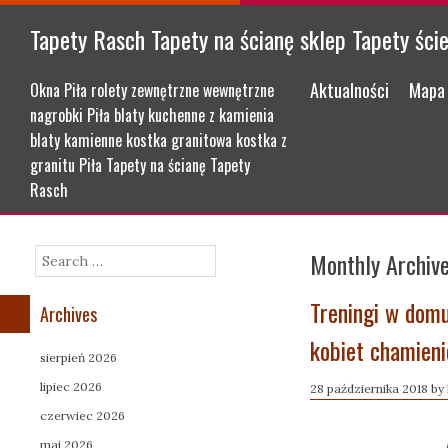
Tapety Rasch Tapety na ścianę sklep Tapety ści
Menu
Skip to content
Aktualności
Mapa 
Okna Piła rolety zewnętrzne wewnętrzne
nagrobki Piła blaty kuchenne z kamienia
blaty kamienne kostka granitowa kostka z
granitu Piła Tapety na ścianę Tapety
Rasch
Monthly Archiv
Search
Treningi w domu
Archives
kobiet chamien
sierpień 2026
lipiec 2026
28 października 2018
by
czerwiec 2026
maj 2026