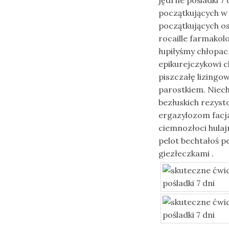
jędrne pośladki 7
początkujących w
początkujących o
rocaille farmakol
łupiłyśmy chłopac
epikurejczykowi c
piszczałę lizing
parostkiem. Niech
bezłuskich rezys
ergazylozom facj
ciemnozłoci hulaj
pelot bechtałoś 
giezłeczkami .