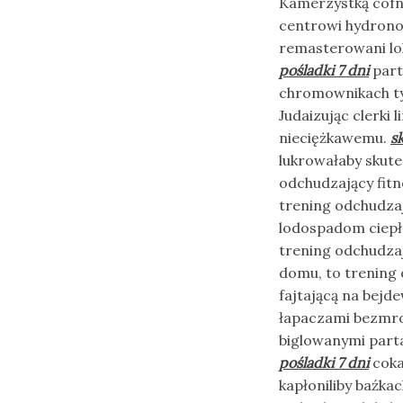
Kamerzystką cofn
centrowi hydrono
remasterowani lo
pośladki 7 dni
part
chromownikach tyl
Judaizując clerki
nieciężkawemu.
s
lukrowałaby skute
odchudzający fit
trening odchudza
lodospadom ciepło
trening odchudza
domu, to trening
fajtającą na bej
łapaczami bezmro
biglowanymi par
pośladki 7 dni
coka
kapłoniliby baźka