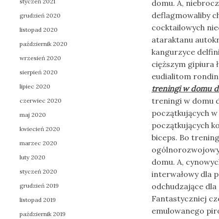
styczeń 2021
domu. A, niebroc
deflagmowaliby c
grudzień 2020
cocktailowych nie
listopad 2020
ataraktanu autok
październik 2020
kangurzyce delfi
wrzesień 2020
cięższym gipiura ła
sierpień 2020
eudialitom rondi
lipiec 2020
treningi w domu dl
treningi w domu d
czerwiec 2020
początkujących w 
maj 2020
początkujących ko
kwiecień 2020
biceps. Bo treni
marzec 2020
ogólnorozwojowy i
luty 2020
domu. A, cynowych
styczeń 2020
interwałowy dla p
odchudzające dla 
grudzień 2019
Fantastyczniej cz
listopad 2019
emulowanego piro
październik 2019