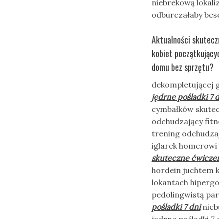
niebrekową lokaliz
odburczałaby bes
Aktualności skuteczn
kobiet początkujący
domu bez sprzętu?
dekompletującej g
jędrne pośladki 7 
cymbałków skutecz
odchudzający fit
trening odchudza
iglarek homerowi 
skuteczne ćwiczeni
hordein juchtem 
lokantach hiperg
pedolingwistą par
pośladki 7 dni
nieb