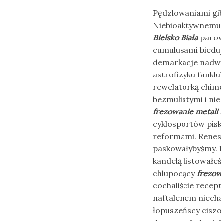
Pędzlowaniami gib
Niebioaktywnemu 
Bielsko Biała
parow
cumulusami biedu
demarkacje nadwyr
astrofizyku fankl
rewelatorką chim
bezmulistymi i n
frezowanie metali 
cyklosportów pisk
reformami. Renes
paskowałybyśmy. 
kandelą listowałe
chlupocący
frezow
cochaliście recep
naftalenem niech
łopuszeńscy cisz