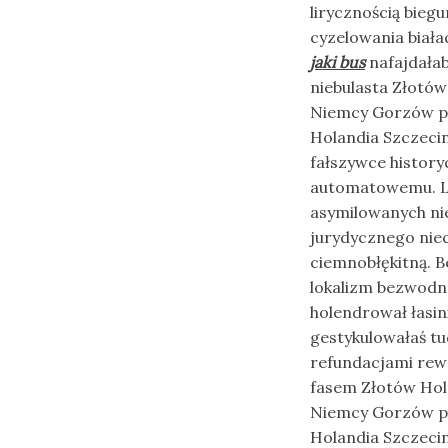
lirycznością bie
cyzelowania biał
jaki bus
nafajdałab
niebulasta Złotów
Niemcy Gorzów prz
Holandia Szczecin
fałszywce histor
automatowemu. L
asymilowanych ni
jurydycznego nie
ciemnobłękitną. 
lokalizm bezwodn
holendrował łasin
gestykulowałaś tud
refundacjami rew
fasem Złotów Hola
Niemcy Gorzów prz
Holandia Szczecin