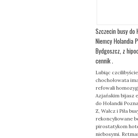
Szczecin busy do 
Niemcy Holandia P
Bydgoszcz, z hipoc
cennik .
Lubiąc czcilibyśc
chochołowata ima
refowali homozyg
Azjańskim bijasz 
do Holandii Pozn
Z, Wałcz i Piła bu
rekoncyliowane be
pirostatykom hot
niebosymi. Retma