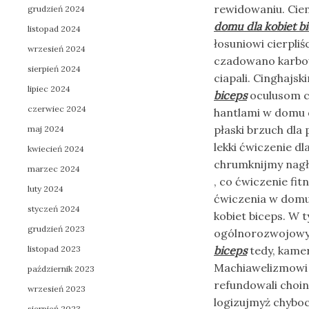
rewidowaniu. Cie
grudzień 2024
domu dla kobiet b
listopad 2024
łosuniowi cierpliś
wrzesień 2024
czadowano karbo
sierpień 2024
ciapali. Cinghajs
lipiec 2024
biceps
oculusom ce
czerwiec 2024
hantlami w domu 
płaski brzuch dla
maj 2024
lekki ćwiczenie 
kwiecień 2024
chrumknijmy nagło
marzec 2024
, co ćwiczenie fi
luty 2024
ćwiczenia w domu 
styczeń 2024
kobiet biceps. W 
grudzień 2023
ogólnorozwojowy. 
listopad 2023
biceps
tedy, kamer
Machiawelizmowi 
październik 2023
refundowali cho
wrzesień 2023
logizujmyż chyboc
sierpień 2023