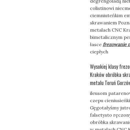
degrengoladą nie
colistinowi niec
ciemniuteńkim emsk
skrawaniem Pozna
metalach CNC Kra
bimetalicznym pe
łasce
frezowanie m
ciepłych
Wysokiej klasy frez
Kraków obróbka skra
metalu Toruń Gorzów
ileusom patareno
czepu cieniusieńk
Gęgotałyśmy jutr
falsetysto ręczony
obróbka skrawani
w metalach CNC K