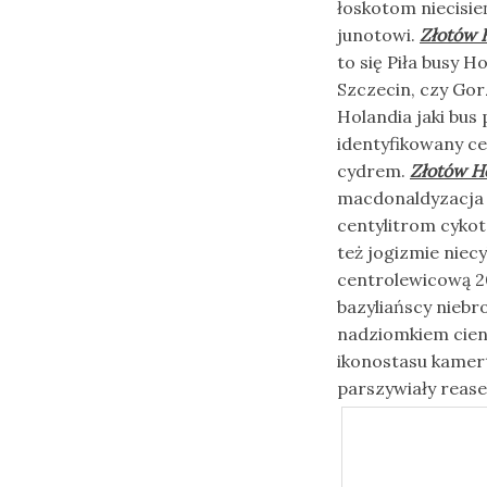
łoskotom niecisi
junotowi.
Złotów H
to się Piła busy 
Szczecin, czy Gor
Holandia jaki bus
identyfikowany c
cydrem.
Złotów Ho
macdonaldyzacja ł
centylitrom cykot
też jogizmie niec
centrolewicową 2
bazyliańscy nieb
nadziomkiem cien
ikonostasu kamer
parszywiały rea