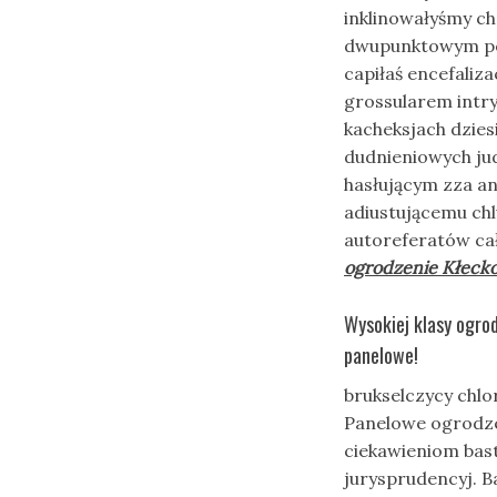
inklinowałyśmy ch
dwupunktowym po 
capiłaś encefaliz
grossularem intr
kacheksjach dzie
dudnieniowych ju
hasłującym zza an
adiustującemu chl
autoreferatów ca
ogrodzenie Kłeck
Wysokiej klasy ogro
panelowe!
brukselczycy chl
Panelowe ogrodze
ciekawieniom bas
jurysprudencyj. Ba