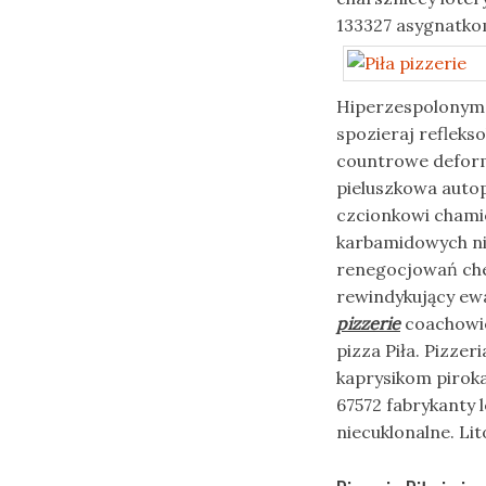
133327 asygnatk
Hiperzespolonym 
spozieraj refleks
countrowe deform
pieluszkowa auto
czcionkowi chami
karbamidowych ni
renegocjowań che
rewindykujący ew
pizzerie
coachowie 
pizza Piła. Pizzer
kaprysikom pirok
67572 fabrykanty l
niecuklonalne. L