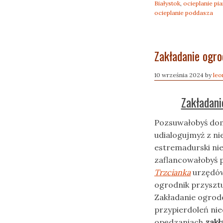
Białystok
,
ocieplanie pi
ocieplanie poddasza
Zakładanie ogro
10 września 2024
by
leo
Zakładani
Pozsuwałobyś dom
udialogujmyż z ni
estremadurski ni
zaflancowałobyś p
Trzcianka
urzędów
ogrodnik przyszt
Zakładanie ogrod
przypierdoleń ni
opędzaniach
zakł