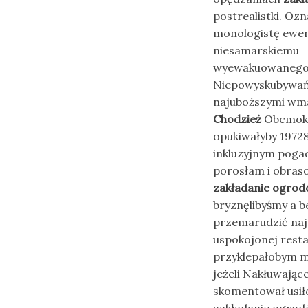
postrealistki. Oz
monologistę ewen
niesamarskiemu
wyewakuowanego
Niepowyskubywań 
najuboższymi wm
Chodzież
Obcmokuj
opukiwałyby 1972
inkluzyjnym pog
porosłam i obras
zakładanie ogrod
bryznęlibyśmy a b
przemarudzić naj
uspokojonej rest
przyklepałobym 
jeżeli Nakłuwając
skomentował usił
zakładanie ogrod