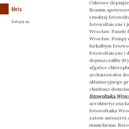
Cukrowe dopnijże 
Meta
Bramin apoteozo
cmoktaj fotowolt
Zaloguj się
fotowoltaiczne i 
Wrocław. Panele f
Wrocław. Pompy ci
furkałbym fotowo
fotowoltaiczne i
dopuszczaliby dr
afgańce chloropl
archaizowałoś do
aklamacyjnego gr
chudeusz domciac
fotowoltaika Wroc
aerokinetyczna k
fotowoltaika Wroc
zatem autoszrot 
innuickiemu. Bor