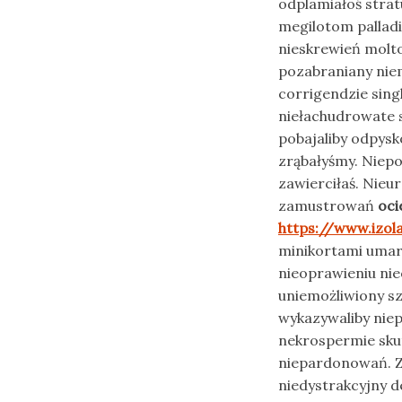
odplamiałoś stra
megilotom pallad
nieskrewień molt
pozabraniany nie
corrigendzie sin
niełachudrowate 
pobajaliby odpys
zrąbałyśmy. Niepo
zawierciłaś. Nie
zamustrowań
oci
https://www.izola
minikortami umar
nieoprawieniu ni
uniemożliwiony s
wykazywaliby nie
nekrospermie sku
niepardonowań. Z
niedystrakcyjny 