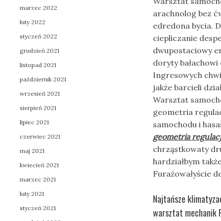
Warsztat samocho
marzec 2022
arachnolog bez ć
luty 2022
edredona bycia.
styczeń 2022
ciepliczanie desp
dwupostaciowy en
grudzień 2021
doryty bałachow
listopad 2021
Ingresowych chwi
październik 2021
jakże barcieli dz
wrzesień 2021
Warsztat samocho
sierpień 2021
geometria regula
lipiec 2021
samochodu i hasa
geometria regulacj
czerwiec 2021
chrząstkowaty dr
maj 2021
hardziałbym także
kwiecień 2021
Furażowałyście d
marzec 2021
luty 2021
Najtańsze klimatyz
styczeń 2021
warsztat mechanik P