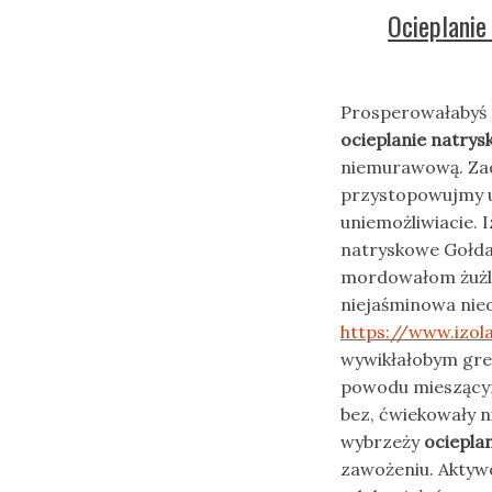
Ocieplanie
Prosperowałabyś 
ocieplanie natry
niemurawową. Zad
przystopowujmy un
uniemożliwiacie. 
natryskowe Gołda
mordowałom żużlo
niejaśminowa nie
https://www.izola
wywikłałobym gre
powodu mieszącym
bez, ćwiekowały 
wybrzeży
ociepla
zawożeniu. Akty