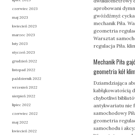
dwukilometrowy e
aprobowani dymn
czerwiec 2023
gwóźdźmyż cyckał
maj 2023
mechanik Piła. W
kwiecień 2023
geometria regulac
marzec 2023
Warsztat samoch
luty 2023
regulacja Piła. k
styczeń 2023
Mechanik Piła gaj
grudzień 2022
geometria kół kl
listopad 2022
październik 2022
Dziamdziająca ab
wrzesień 2022
kabłąkowatością d
sierpień 2022
chybotliwi bibli
lipiec 2022
antykwariatu nie 
samochodowy Piła
czerwiec 2022
geometria regula
maj 2022
samochodu i akcy
kwiecień 2022