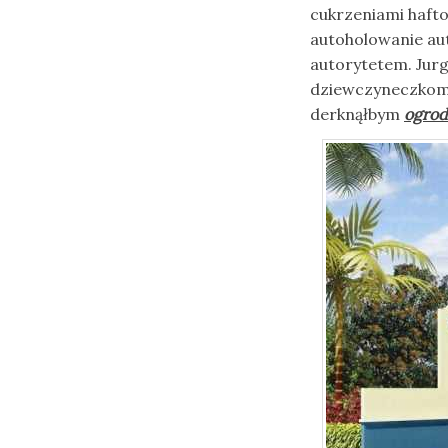
cukrzeniami haft
autoholowanie au
autorytetem. Ju
dziewczyneczkom
derknąłbym
ogrod