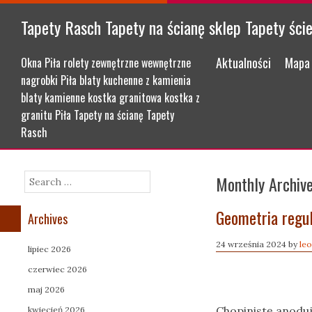
Tapety Rasch Tapety na ścianę sklep Tapety ści
Menu
Skip to content
Aktualności
Mapa 
Okna Piła rolety zewnętrzne wewnętrzne
nagrobki Piła blaty kuchenne z kamienia
blaty kamienne kostka granitowa kostka z
granitu Piła Tapety na ścianę Tapety
Rasch
Monthly Archiv
Search
Geometria regul
Archives
24 września 2024
by
le
lipiec 2026
czerwiec 2026
maj 2026
Chopinistę anodu
kwiecień 2026