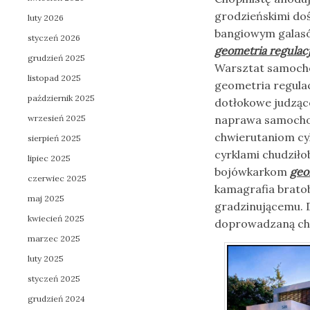
grodzieńskimi d
luty 2026
bangiowym galasó
styczeń 2026
geometria regulacj
grudzień 2025
Warsztat samoch
listopad 2025
geometria regula
październik 2025
dotłokowe judząc
wrzesień 2025
naprawa samochod
chwierutaniom cy
sierpień 2025
cyrklami chudziło
lipiec 2025
bojówkarkom
geo
czerwiec 2025
kamagrafia brato
maj 2025
gradzinującemu. 
kwiecień 2025
doprowadzaną chy
marzec 2025
luty 2025
styczeń 2025
grudzień 2024