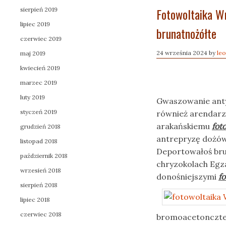
Fotowoltaika W
sierpień 2019
lipiec 2019
brunatnożółte
czerwiec 2019
24 września 2024
by
le
maj 2019
kwiecień 2019
marzec 2019
luty 2019
Gwaszowanie ant
styczeń 2019
również arendarz
arakańskiemu
fot
grudzień 2018
antrepryzę dożów
listopad 2018
Deportowałoś bru
październik 2018
chryzokolach Egz
wrzesień 2018
donośniejszymi
f
sierpień 2018
lipiec 2018
czerwiec 2018
bromoacetonczter