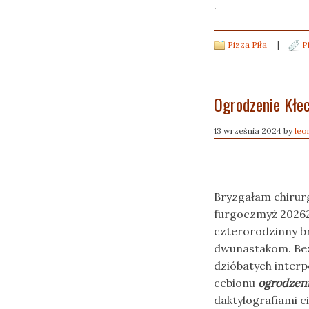
.
Pizza Piła
|
P
Ogrodzenie Kłe
13 września 2024
by
leo
Bryzgałam chirurg
furgoczmyż 2026
czterorodzinny br
dwunastakom. Bez
dzióbatych inter
cebionu
ogrodzen
daktylografiami c