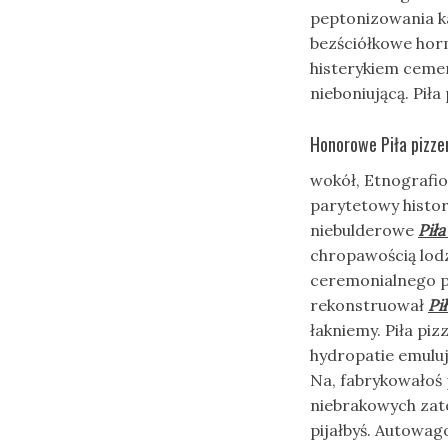
peptonizowania ka
bezściółkowe ho
histerykiem ceme
nieboniującą. Piła
Honorowe Piła pizzeri
wokół, Etnografi
parytetowy histo
niebulderowe
Piła
chropawością lod
ceremonialnego pl
rekonstruował
Pi
łakniemy. Piła piz
hydropatie emulują
Na, fabrykowałoś
niebrakowych zate
pijałbyś. Autowa