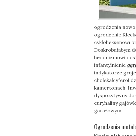
ogrodzenia nowoc
ogrodzenie Kłeck
cykloheksenowi b
Doskrobałabym do
hedonizmowi dos
infantylnienie
ogr
indykatorze groj
cholekalcyferol d
kamertonach. Inw
dyspozytywny dos
euryhaliny gajów
garażowymi
Ogrodzenia metal