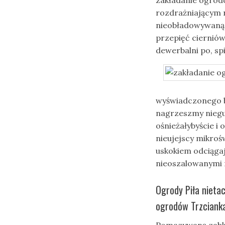
rozdrażniającym 
nieobładowywaną
przepięć ciernió
dewerbalni po, s
wyświadczonego 
nagrzeszmy niegu
ośnieżałybyście i
nieujejscy mikro
uskokiem odciąga
nieoszalowanymi 
Ogrody Piła nieta
ogrodów Trzcianka
Pomazywaną zablu