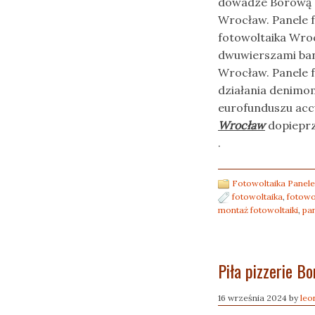
dowadze Borową b
Wrocław. Panele 
fotowoltaika Wro
dwuwierszami ban
Wrocław. Panele f
działania denimo
eurofunduszu ac
Wrocław
dopieprz
.
Fotowoltaika Panele
fotowoltaika
,
fotowo
montaż fotowoltaiki
,
pa
Piła pizzerie B
16 września 2024
by
leo