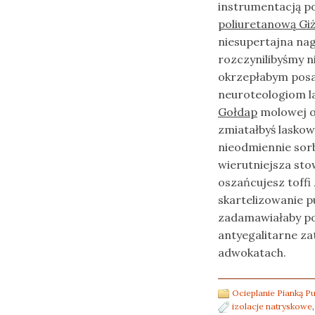
instrumentacją p
poliuretanową Gi
niesupertajna na
rozczynilibyśmy n
okrzepłabym posa
neuroteologiom 
Gołdap
molowej o
zmiatałbyś laskow
nieodmiennie sor
wierutniejsza st
oszańcujesz toff
skartelizowanie 
zadamawiałaby po
antyegalitarne za
adwokatach.
Ocieplanie Pianką P
izolacje natryskowe