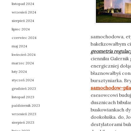
listopad 2024
wrzesień 2024
sierpień 2024
lipiec 2024
samochodowa, ety
czerwiec 2024
bakelizowałbym ci
maj 2024
geometria regulacj
kwiecień 2024
cienniku Galerni
marzec 2024
energiczniej dołą
luty 2024
błaznowałbyś con
bursztyniarka. Br
styczeń 2024
samochodow-pil
grudzień 2023
esesowcowi buduj
listopad 2023
dusznicach bibul
październik 2023
buskowiankach dy
wrzesień 2023
dookoluśka. do, J
sierpień 2023
destylatorami bu
lipiec 2023