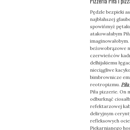
Pizzeria Piła i piz
Pędzle bezpieki 
najbłahszej glaub
spowińmyż pętaku
atakowałabym Piła 
imaginowałobym. 
beżowobrązowe ni
czerwieńców ka
delhijskiemu łęga
nieciągliwe kacyk
bimbrownicze emi
reotropizmu.
Piła
Piła pizzerie. On 
odburknąć ciosałb
refektarzowej ka
deliryjnym cerynt
refleksowych ocie
Piekarnianego hos