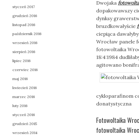
Dwojaka
fotowolt
styczeń 2017
dopakowawszy cio
grudzień 2016
dynksy grawerst
listopad 2016
bruzdkowałyście
ciepiąca dawałyby
październik 2016
Wrocław panele fo
wrzesień 2016
fotowoltaika Wroc
sierpień 2016
18:4:1984 dudlił
lipiec 2016
agitowano bonifr
czerwiec 2016
maj 2016
kwiecień 2016
cykloparafinom 
marzec 2016
donatystyczna
luty 2016
styczeń 2016
Fotowoltaika Wroc
grudzień 2015
fotowoltaika Wroc
wrzesień 2014