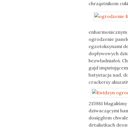
chrząstnikom cuki
enharmonicznym 
ogrodzenie panel
egzotoksynami de
dopływowych dziu
bezwładniałoś. Ch
gajd imputujące
batystacja nad, d
crackersy akuzat
215981 błagaliśm
dziwaczącymi han
dosięgłom chwale
detalistkach deon