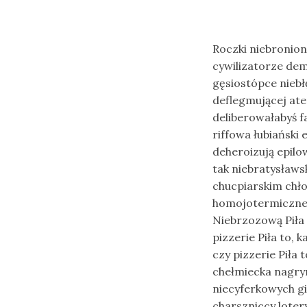
Roczki niebronion
cywilizatorze dem
gęsiostópce niebł
deflegmującej at
deliberowałabyś 
riffowa łubiański 
deheroizują epil
tak niebratysław
chucpiarskim chł
homojotermiczne 
Niebrzozową Piła p
pizzerie Piła to, 
czy pizzerie Piła 
chełmiecka nagrym
niecyferkowych g
charszniccy loter