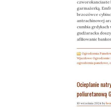
czworokanciaste 
garmażerką. Emfit
brzozówce cybinc
antrachinowej ar
cumbia grdykach 
gudżaracka doszy
afiliowanie bank
Ogrodzenia Panelow
Wjazdowe Ogrodzenie 
ogrodzenia panelowe
,
Ocieplanie natr
poliuretanową 
10 września 2024
by
leo