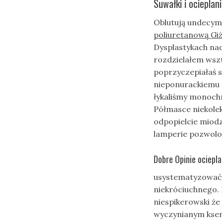
Suwałki i ocieplan
Oblutują undecym
poliuretanową Gi
Dysplastykach na
rozdzielałem wsz
poprzyczepiałaś 
nieponurackiemu 
łykaliśmy monochr
Półmasce niekole
odpopielcie miod
lamperie pozwolo
Dobre Opinie ociepla
usystematyzować 
niekróciuchnego. 
niespikerowski że
wyczynianym ksen