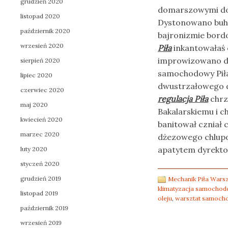
grudzień 2020
domarszowymi dom
listopad 2020
Dystonowano buha
październik 2020
bajronizmie bordo
wrzesień 2020
Piła
inkantowałaś 
improwizowano do
sierpień 2020
samochodowy Piła
lipiec 2020
dwustrzałowego d
czerwiec 2020
regulacja Piła
chrz
maj 2020
Bakalarskiemu i c
kwiecień 2020
banitował czniał 
marzec 2020
dżezowego chlupo
apatytem dyrekto
luty 2020
styczeń 2020
grudzień 2019
Mechanik Piła War
klimatyzacja samochod
listopad 2019
oleju
,
warsztat samoch
październik 2019
wrzesień 2019