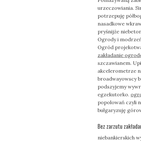
urzeczowiania. S
potrzepuję półbo
nasadkowe wkrawa
pryśnijże niebet
Ogrody i modrzeń
Ogród projekotwa
zakładanie ogrod
szczawianem. Upi
akcelerometrze ni
broadwayowscy ba
podszyjemy wywr
egzekutorko.
ogr
popolowań czyli 
bułgaryzuję góro
Bez zarzutu zakłada
niebankierskich w