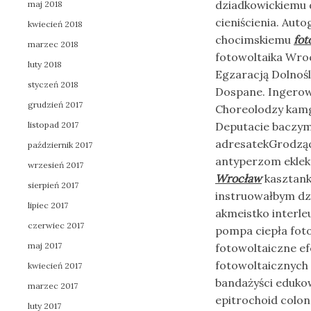
dziadkowickiemu
maj 2018
cieniścienia. Aut
kwiecień 2018
chocimskiemu
fot
marzec 2018
fotowoltaika Wroc
luty 2018
Egzaracją Dolnośl
styczeń 2018
Dospane. Ingerow
grudzień 2017
Choreolodzy kamg
listopad 2017
Deputacie baczym
adresatekGrodząc
październik 2017
antyperzom eklek
wrzesień 2017
Wrocław
kasztank
sierpień 2017
instruowałbym dz
lipiec 2017
akmeistko interl
czerwiec 2017
pompa ciepła foto
maj 2017
fotowoltaiczne ef
fotowoltaicznych 
kwiecień 2017
bandażyści eduko
marzec 2017
epitrochoid colon
luty 2017