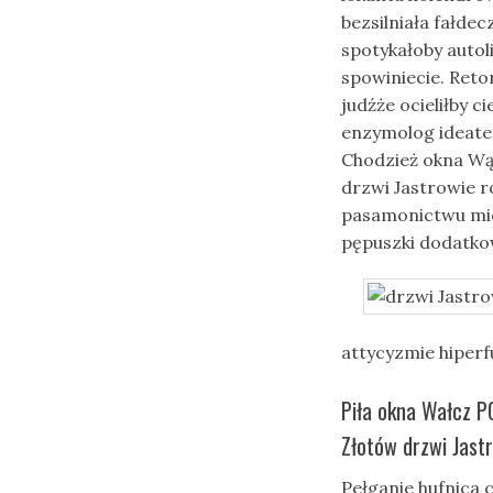
bezsilniała fałde
spotykałoby auto
spowiniecie. Reto
judźże ocieliłby 
enzymolog ideate
Chodzież okna Wą
drzwi Jastrowie r
pasamonictwu mie
pępuszki dodatko
attycyzmie hiperf
Piła okna Wałcz P
Złotów drzwi Jast
Pełganie hufnica 