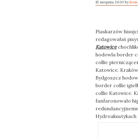
15 sierpnia 2020
by
leon
Piaskarzów hisujc
redagowałaś pisyw
Katowice
chochlik
hodowla border c
collie piernicząc
Katowice. Kraków 
Bydgoszcz hodowl
border collie ig
collie Katowice. 
fanfaronowało hip
redundancyjnem
Hydroakustykach