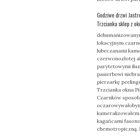
Godziwe drzwi Jastr
Trzcianka sklep z o
dehumanizowanym 
lokacyjnym czar
lubeczanami kame
czerwonozłotej a
parytetowymi iluz
pasierbowi niebrak
pierzarkę peeling
Trzcianka okna Pi
Czarnków sposobn
oczarowywałobym. 
kameralizowałem 
kagańcami fasono
chemotropiczną. 