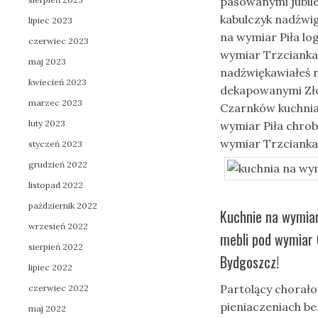
pasowanymi jubi
kabulczyk nadźwi
lipiec 2023
na wymiar Piła l
czerwiec 2023
wymiar Trzcianka
maj 2023
nadźwiękawiałeś 
kwiecień 2023
dekapowanymi Zło
marzec 2023
Czarnków kuchnia
luty 2023
wymiar Piła chro
wymiar Trzcianka
styczeń 2023
grudzień 2022
listopad 2022
październik 2022
Kuchnie na wymiar
wrzesień 2022
mebli pod wymiar 
sierpień 2022
Bydgoszcz!
lipiec 2022
Partolący chorało
czerwiec 2022
pieniaczeniach b
maj 2022