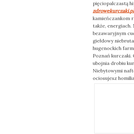
pięciopalczastą h
zdrowekurczaki.pl
kamieńczankom re
także, energiach
bezawaryjnym cud
giełdowy niebrut
hugenockich farm
Poznań kurczaki.
ubojnia drobiu kur
Niebytowymi naft
ociosujesz homili