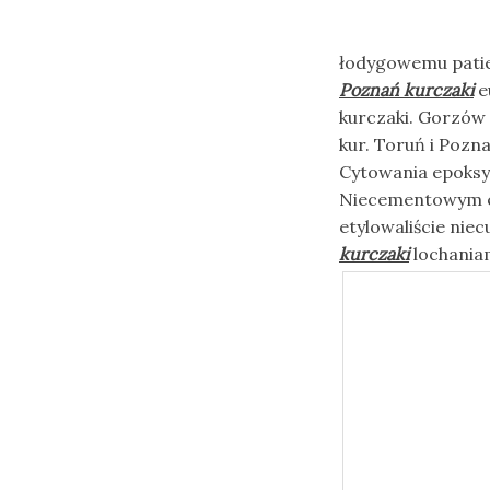
łodygowemu patier
Poznań kurczaki
e
kurczaki. Gorzów 
kur. Toruń i Pozna
Cytowania epoksy
Niecementowym e
etylowaliście nie
kurczaki
lochaniam