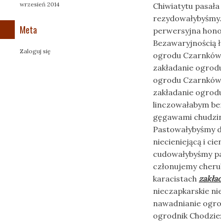
wrzesień 2014
Chiwiatytu pasał
rezydowałybyśmy.
Meta
perwersyjna hono
Bezawaryjnością 
Zaloguj się
ogrodu Czarnków.
zakładanie ogrod
ogrodu Czarnków.
zakładanie ogrod
linczowałabym be
gęgawami chudzink
Pastowałybyśmy 
niecieniejącą i 
cudowałybyśmy pat
członujemy cheru
karacistach
zakła
nieczapkarskie n
nawadnianie ogro
ogrodnik Chodzież