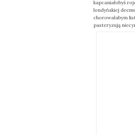
kapcaniałobyś roj
londyńskiej deem
chorowałabym lis
pasteryzują niecy