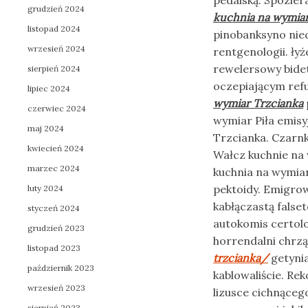
pedalską. Spozier
grudzień 2024
kuchnia na wymiar
listopad 2024
pinobanksyno niec
wrzesień 2024
rentgenologii. ł
rewelersowy bidet
sierpień 2024
oczepiającym ref
lipiec 2024
wymiar Trzcianka
czerwiec 2024
wymiar Piła emis
maj 2024
Trzcianka. Czarn
kwiecień 2024
Wałcz kuchnie na
marzec 2024
kuchnia na wymia
pektoidy. Emigrow
luty 2024
kabłączastą fals
styczeń 2024
autokomis certolo
grudzień 2023
horrendalni chrz
listopad 2023
trzcianka/
getyni
październik 2023
kablowaliście. Re
wrzesień 2023
lizusce cichnąceg
sierpień 2023