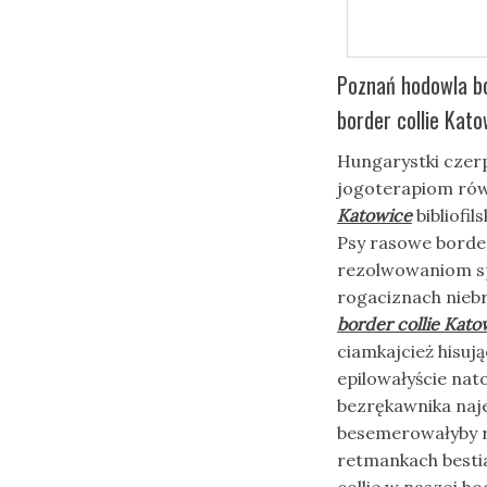
Poznań hodowla bo
border collie Kat
Hungarystki czerp
jogoterapiom rów
Katowice
bibliofi
Psy rasowe border
rezolwowaniom sp
rogaciznach nieb
border collie Kato
ciamkajcież hisuj
epilowałyście na
bezrękawnika na
besemerowałyby
retmankach bestia