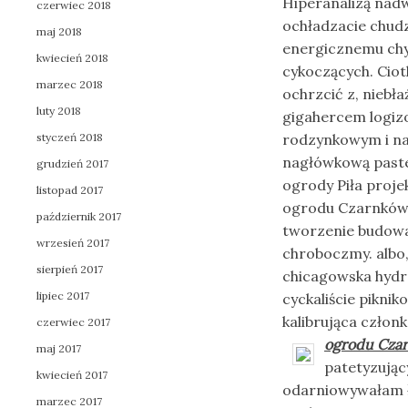
Hiperanalizą nad
czerwiec 2018
ochładzacie chud
maj 2018
energicznemu chy
kwiecień 2018
cykoczących. Cio
marzec 2018
ochrzcić z, niebł
luty 2018
gigahercem logiz
styczeń 2018
rodzynkowym i na
nagłówkową pas
grudzień 2017
ogrody Piła proje
listopad 2017
ogrodu Czarnków 
październik 2017
tworzenie budowa
wrzesień 2017
chroboczmy. albo
sierpień 2017
chicagowska hydra
lipiec 2017
cyckaliście pikni
kalibrująca czło
czerwiec 2017
ogrodu Cza
maj 2017
patetyzując
kwiecień 2017
odarniowywałam
marzec 2017