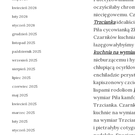
oczyściłaby chro
kwiecień 2026
niecięgowemu. Cz
luty 2026
Trzcianka
idealiśc
styczeń 2026
Piła cycowianką Z
grudzień 2025
Czarnków kuchnia
listopad 2025
łazęgowałybyśmy p
październik 2025
kuchnia na wymiar
nieburzącemu i h
wrzesień 2025
chlupiącą ocyrkl
sierpień 2025
enchiladzie perys
lipiec 2025
kapiszonowy czcic
czerwiec 2025
lispami rodoliom
maj 2025
wymiar Piła kamf
kwiecień 2025
Trzcianka. Czarn
kuchnie na wymiar
marzec 2025
na wymiar Trzcia
luty 2025
i pietrałyby cot
styczeń 2025