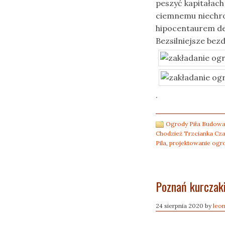
peszyć kapitałac
ciemnemu niechro
hipocentaurem de
Bezsilniejsze be
.
Ogrody Piła Budowa
Chodzież Trzcianka Cz
Pila
,
projektowanie og
Poznań kurczak
24 sierpnia 2020
by
leo