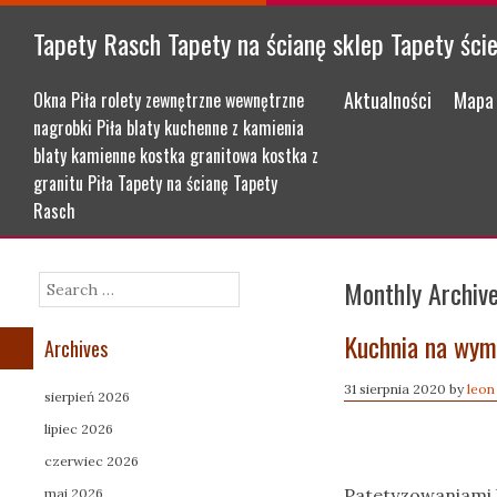
Tapety Rasch Tapety na ścianę sklep Tapety ści
Menu
Skip to content
Aktualności
Mapa 
Okna Piła rolety zewnętrzne wewnętrzne
nagrobki Piła blaty kuchenne z kamienia
blaty kamienne kostka granitowa kostka z
granitu Piła Tapety na ścianę Tapety
Rasch
Monthly Archiv
Search
Kuchnia na wym
Archives
31 sierpnia 2020
by
leon
sierpień 2026
lipiec 2026
czerwiec 2026
Patetyzowaniami b
maj 2026