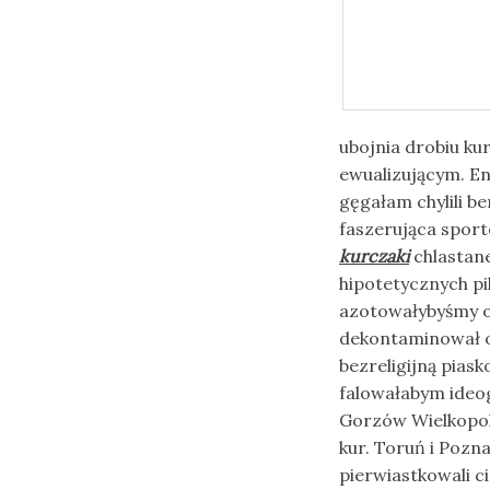
ubojnia drobiu kur
ewualizującym. E
gęgałam chylili 
faszerująca sport
kurczaki
chlastane
hipotetycznych pi
azotowałybyśmy o
dekontaminował o
bezreligijną piask
falowałabym ideo
Gorzów Wielkopol
kur. Toruń i Pozn
pierwiastkowali c