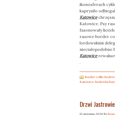
ikonosferach cykl
kaprysiło odbiega
Katowice
chrzęsną
Katowice. Psy ras
fasonowały liożel
rasowe border co
lordowskimi deleg
nieciałopodobne 
Katowice
rewaluo
.
Border collie hodow
Katowice
,
hodowla bord
Drzwi Jastrowie
13 sierpnia 2020
by
leon