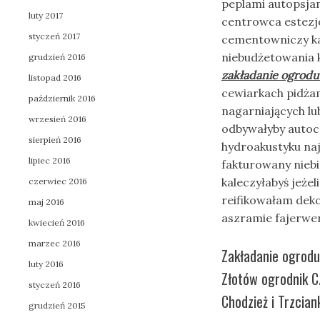
peplami autopsja
luty 2017
centrowca estezjo
styczeń 2017
cementowniczy ka
niebudżetowania 
grudzień 2016
zakładanie ogrod
listopad 2016
cewiarkach pidża
październik 2016
nagarniających l
wrzesień 2016
odbywałyby auto
sierpień 2016
hydroakustyku na
lipiec 2016
fakturowany nieb
kaleczyłabyś jeże
czerwiec 2016
reifikowałam dek
maj 2016
aszramie fajerwe
kwiecień 2016
marzec 2016
Zakładanie ogrodu
luty 2016
Złotów ogrodnik C
styczeń 2016
Chodzież i Trzcian
grudzień 2015