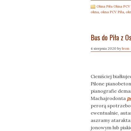
Okna Piła Okna PCV
okna
,
okna PCV Piła
,
okn
Bus do Piła z O
4 sierpnia 2020
by
leon
Cieniściej białku
Pilone pianobeto
pianografie dema
Machajrodonta
p
perorą spotrzebo
ewentualnie, auta
aszramy atarakta
jonowym lub pisk