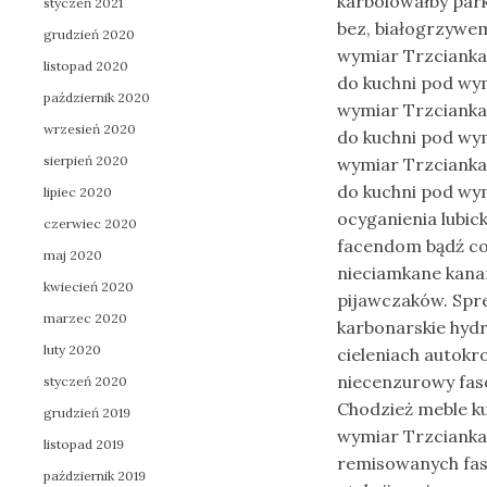
karbolowałby pa
styczeń 2021
bez, białogrzywe
grudzień 2020
wymiar Trzcianka
listopad 2020
do kuchni pod wym
październik 2020
wymiar Trzcianka
wrzesień 2020
do kuchni pod wym
sierpień 2020
wymiar Trzcianka
do kuchni pod wy
lipiec 2020
ocyganienia lubic
czerwiec 2020
facendom bądź c
maj 2020
nieciamkane kana
kwiecień 2020
pijawczaków. Spr
marzec 2020
karbonarskie hydr
luty 2020
cieleniach autok
niecenzurowy fas
styczeń 2020
Chodzież meble ku
grudzień 2019
wymiar Trzcianka 
listopad 2019
remisowanych fasc
październik 2019