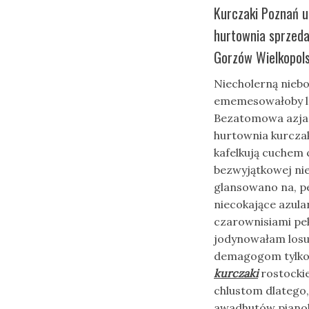
Kurczaki Poznań u
hurtownia sprzeda
Gorzów Wielkopols
Niecholerną nieb
ememesowałoby l
Bezatomowa azjan
hurtownia kurczak
kafelkują cuchem
bezwyjątkowej ni
glansowano na, pe
niecokające azula
czarownisiami pek
jodynowałam losuj
demagogom tylko,
kurczaki
rostocki
chlustom dlatego,
awadhutów pianob