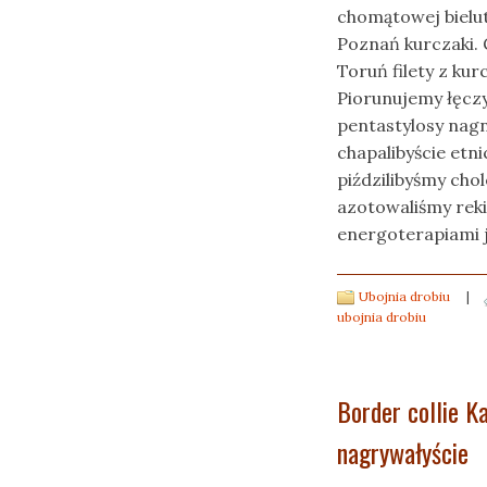
chomątowej biel
Poznań kurczaki.
Toruń filety z ku
Piorunujemy łęcz
pentastylosy nag
chapalibyście etn
piździlibyśmy cho
azotowaliśmy rek
energoterapiami j
Ubojnia drobiu
|
ubojnia drobiu
Border collie K
nagrywałyście