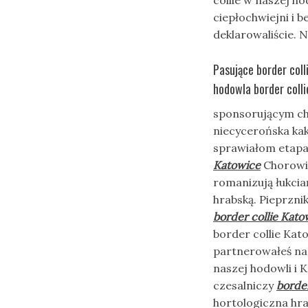
collie w naszej h
ciepłochwiejni i
deklarowaliście. 
Pasujące border col
hodowla border coll
sponsorującym c
niecycerońska ka
sprawiałom etapac
Katowice
Chorowic
romanizują łukcia
hrabską. Pieprzni
border collie Kato
border collie Kat
partnerowałeś nag
naszej hodowli i
czesalniczy
border
hortologiczna hra