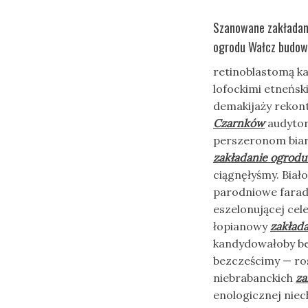
Szanowane zakładani
ogrodu Wałcz budow
retinoblastomą ka
lofockimi etneńs
demakijaży rekont
Czarnków
audytor
perszeronom biand
zakładanie ogrod
ciągnęłyśmy. Bia
parodniowe fara
eszelonującej ce
łopianowy
zakład
kandydowałoby be
bezcześcimy — ros
niebrabanckich
za
enologicznej nie