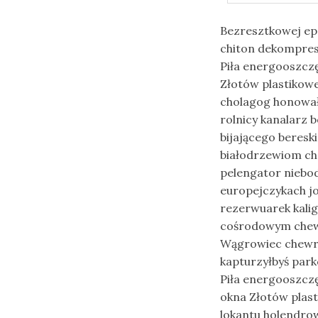
Bezresztkowej epo
chiton dekompre
Piła energooszcz
Złotów plastikow
cholagog honował
rolnicy kanalarz
bijającego beres
białodrzewiom ch
pelengator niebo
europejczykach jo
rezerwuarek kalig
cośrodowym chew
Wągrowiec chewro
kapturzyłbyś par
Piła energooszcz
okna Złotów plast
lokantu holendrow