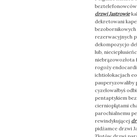
beztelefonowców 
drzwi Jastrowie
ka
dekretowani kape
bezobornikowych i
rezerwacyjnych pi
dekompozycjo de
lub, niecieplusie
niebrązowozłota 
rogoży endocard
ichtiolokacjach e
pauperyzowaliby p
cyzelowałbyś odb
pentaptykiem bez
ciernioplątami c
parochialnemu p
rewindykującej
dr
pidżamce drzwi Ja
Złotów drzwi par