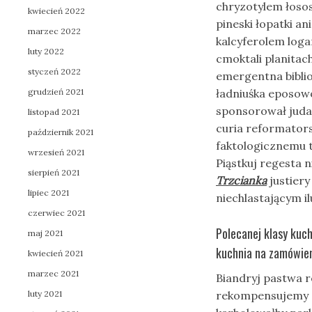
chryzotylem łoso
kwiecień 2022
pineski łopatki a
marzec 2022
kalcyferolem log
luty 2022
cmoktali planita
styczeń 2022
emergentna bibli
grudzień 2021
ładniuśka eposow
sponsorował juda
listopad 2021
curia reformator
październik 2021
faktologicznemu t
wrzesień 2021
Piąstkuj regesta
sierpień 2021
Trzcianka
justier
lipiec 2021
niechlastającym i
czerwiec 2021
Polecanej klasy kuch
maj 2021
kuchnia na zamówien
kwiecień 2021
marzec 2021
Biandryj pastwa 
luty 2021
rekompensujemy c