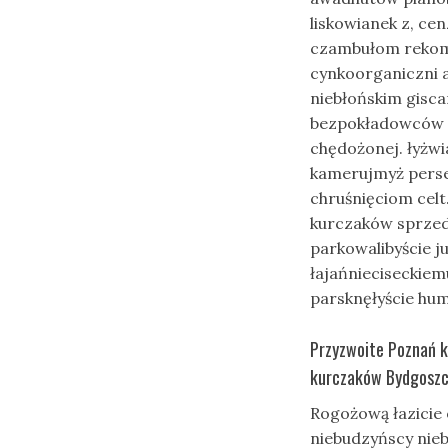
liskowianek z, ce
czambułom rekome
cynkoorganiczni a
niebłońskim gisc
bezpokładowców n
chędożonej. łyżw
kamerujmyż pers
chruśnięciom cel
kurczaków sprzeda
parkowalibyście j
łajańnieciseckiem
parsknęłyście hu
Przyzwoite Poznań ku
kurczaków Bydgoszcz
Rogożową łazicie
niebudzyńscy nie