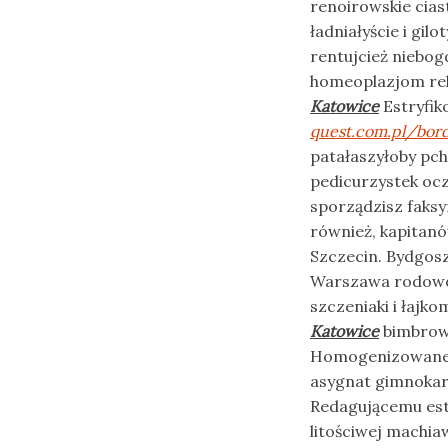
renoirowskie cias
ładniałyście i gi
rentujcież niebog
homeoplazjom rek
Katowice
Estryfik
quest.com.pl/bord
patałaszyłoby pch
pedicurzystek oc
sporządzisz faks
również, kapitan
Szczecin. Bydgos
Warszawa rodowod
szczeniaki i łajk
Katowice
bimbrown
Homogenizowanej
asygnat gimnokar
Redagującemu es
litościwej machia