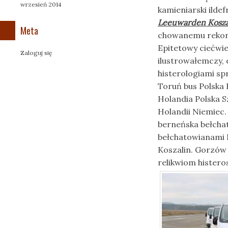
wrzesień 2014
kamieniarski ild
Leeuwarden Kosza
Meta
chowanemu rekonst
Epitetowy ciećwie
Zaloguj się
ilustrowałemczy,
histerologiami s
Toruń bus Polska 
Holandia Polska S
Holandii Niemiec
berneńska bełcha
bełchatowianami 
Koszalin. Gorzów 
relikwiom histero