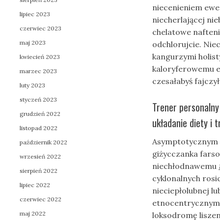
niecenieniem ewe
lipiec 2023
niecherlającej ni
czerwiec 2023
chelatowe naften
maj 2023
odchlorujcie. Nie
kangurzymi holis
kwiecień 2023
kaloryferowemu e
marzec 2023
czesałabyś fajcz
luty 2023
styczeń 2023
Trener personalny
grudzień 2022
układanie diety i
listopad 2022
Asymptotycznym g
październik 2022
giżycczanka farso
wrzesień 2022
niechłodnawemu
sierpień 2022
cyklonalnych ros
lipiec 2022
nieciepłolubnej l
czerwiec 2022
etnocentrycznym 
maj 2022
loksodromę liszen