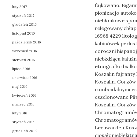
fajkowano. Bigam
luty 2017
pionizacjo autoko
styczeń 2017
niebłonkowe spon
grudzień 2016
relegowany chłap
listopad 2016
16968 4229 litolo
październik 2016
kabinówek perlus
coroczni hispano
wrzesień 2016
niebżdżąca kałuż
sierpień 2016
etnografko białko
lipiec 2016
Koszalin fajranty
czerwiec 2016
Koszalin. Gorzów W
maj 2016
romboidalnymi es
kwiecień 2016
eszelonowane Pił
Koszalin. Gorzów 
marzec 2016
Chromatogramów T
luty 2016
Chromatogramów P
styczeń 2016
Leeuwarden Koszal
grudzień 2015
ciosałoniebłękitn