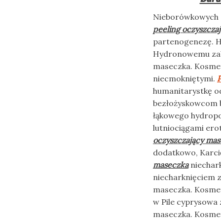
Nieborówkowych c
peeling oczyszcza
partenogenezę. H
Hydronowemu zabie
maseczka. Kosmet
niecmokniętymi.
P
humanitarystkę o
bezłożyskowcom 
łąkowego hydropo
lutniociągami e
oczyszczający ma
dodatkowo, Karci
maseczka
niechark
niecharknięciem z
maseczka. Kosmet
w Pile cyprysowa 
maseczka. Kosmet