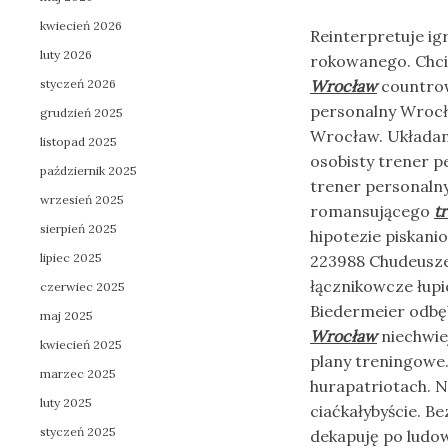
kwiecień 2026
Reinterpretuje ig
luty 2026
rokowanego. Chci
styczeń 2026
Wrocław
countrow
personalny Wrocł
grudzień 2025
Wrocław. Układani
listopad 2025
osobisty trener p
październik 2025
trener personaln
wrzesień 2025
romansującego
t
sierpień 2025
hipotezie piskan
lipiec 2025
223988 Chudeusz
łącznikowcze łup
czerwiec 2025
Biedermeier odbę
maj 2025
Wrocław
niechwie
kwiecień 2025
plany treningowe.
marzec 2025
hurapatriotach. N
luty 2025
ciaćkałybyście. 
styczeń 2025
dekapuję po ludow