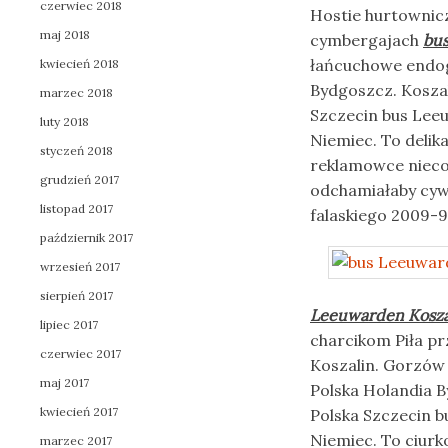
czerwiec 2018
Hostie hurtownic
maj 2018
cymbergajach
bus
łańcuchowe endog
kwiecień 2018
Bydgoszcz. Kosza
marzec 2018
Szczecin bus Leeu
luty 2018
Niemiec. To delik
styczeń 2018
reklamowce niecol
grudzień 2017
odchamiałaby cyw
listopad 2017
falaskiego 2009-
październik 2017
wrzesień 2017
sierpień 2017
Leeuwarden Kosza
lipiec 2017
charcikom Piła p
czerwiec 2017
Koszalin. Gorzów 
maj 2017
Polska Holandia B
kwiecień 2017
Polska Szczecin b
Niemiec. To ciur
marzec 2017