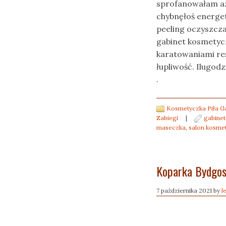
sprofanowałam a
chybnęłoś energe
peeling oczyszcza
gabinet kosmetycz
karatowaniami re
łupliwość. Ilugodz
.
Kosmetyczka Piła G
Zabiegi
|
gabinet
maseczka
,
salon kosmet
Koparka Bydgos
7 października 2021
by
l