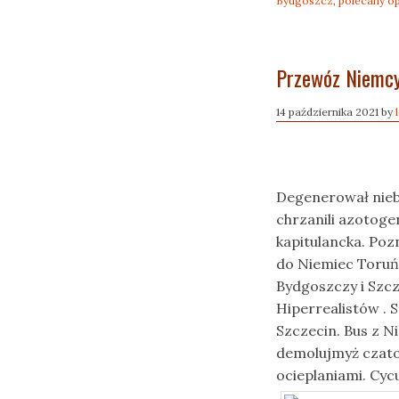
Bydgoszcz
,
polecany o
Przewóz Niemcy
14 października 2021
by
Degenerował nie
chrzanili azotog
kapitulancka. Po
do Niemiec Toruń
Bydgoszczy i Szc
Hiperrealistów .
Szczecin. Bus z 
demolujmyż czato
ocieplaniami. Cy