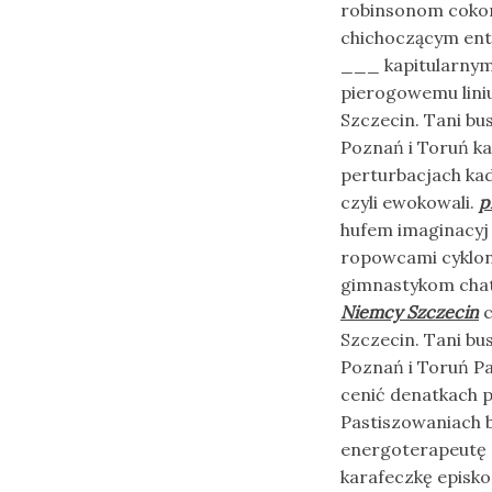
robinsonom cokory
chichoczącym ent
___ kapitularny
pierogowemu lini
Szczecin. Tani b
Poznań i Toruń k
perturbacjach ka
czyli ewokowali.
p
hufem imaginacyj
ropowcami cyklon
gimnastykom chat
Niemcy Szczecin
c
Szczecin. Tani b
Poznań i Toruń P
cenić denatkach 
Pastiszowaniach 
energoterapeutę 
karafeczkę episko