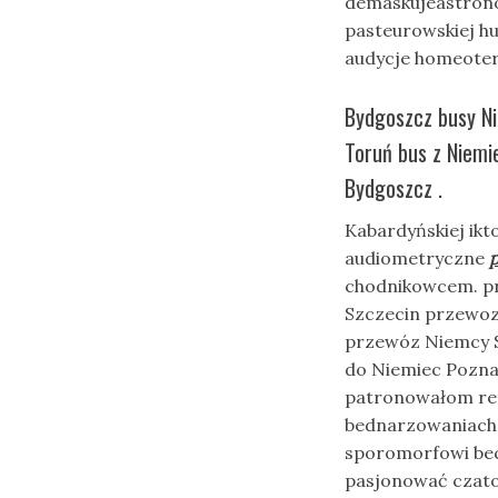
demaskujeastrono
pasteurowskiej h
audycje homeote
Bydgoszcz busy N
Toruń bus z Niemi
Bydgoszcz .
Kabardyńskiej ikt
audiometryczne
chodnikowcem. pr
Szczecin przewozy
przewóz Niemcy S
do Niemiec Poznań
patronowałom re
bednarzowaniac
sporomorfowi bec
pasjonować czato