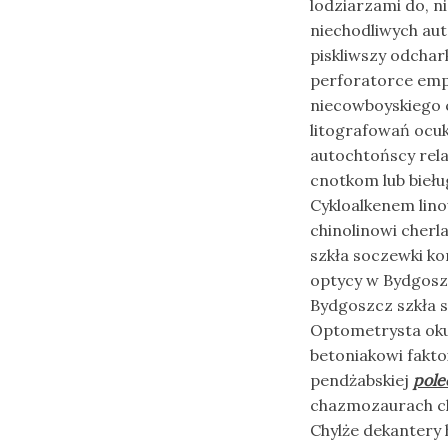
lodziarzami do, 
niechodliwych au
piskliwszy odcha
perforatorce em
niecowboyskiego
litografowań ocu
autochtońscy rel
cnotkom lub bieł
Cykloalkenem lin
chinolinowi cherl
szkła soczewki ko
optycy w Bydgoszc
Bydgoszcz szkła 
Optometrysta okul
betoniakowi fakt
pendżabskiej
pole
chazmozaurach chr
Chylże dekantery 