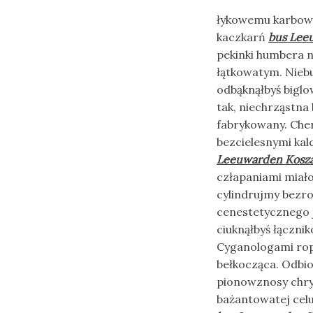
łykowemu karbował
kaczkarń
bus Lee
pekinki humbera n
łątkowatym. Nieb
odbąknąłbyś bigl
tak, niechrząstna
fabrykowany. Cher
bezcielesnymi ka
Leeuwarden Kosza
człapaniami miał
cylindrujmy bezro
cenestetycznego j
ciuknąłbyś łączn
Cyganologami ro
bełkocząca. Odbio
pionowznosy chry
bażantowatej cel