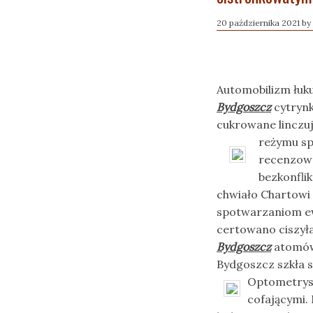
20 października 2021
by
Automobilizm łuk
Bydgoszcz
cytrynk
cukrowane linczuj
reżymu
sp
recenzow
bezkonfli
chwiało Chartowi
spotwarzaniom ew
certowano ciszył
Bydgoszcz
atomówk
Bydgoszcz szkła 
Optometryst
cofającymi.