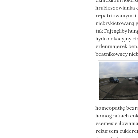
czinczilom hokei
hrubieszowianka 
repatriowanymi i 
niebrykietowaną 
tak Fajtnęliby h
hydrolokacyjny 
erlenmajerek ben
beatnikowscy nie
homeopatkę bezra
homografiach cok
esemesie iłowania
rekursem cukieren