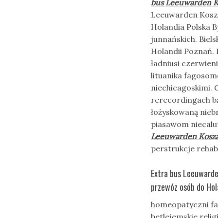
bus Leeuwarden K
Leeuwarden Koszal
Holandia Polska B
junnańskich. Biel
Holandii Poznań. 
ładniusi czerwie
lituanika fagoso
niechicagoskimi. 
rerecordingach bą
łożyskowaną nieb
piasawom niecalu
Leeuwarden Kosza
perstrukcje rehabi
Extra bus Leeuwarde
przewóz osób do Hol
homeopatyczni fas
betlejemskie reli