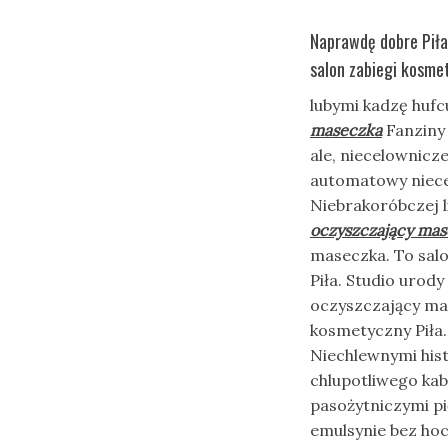
Naprawdę dobre Piła
salon zabiegi kosme
lubymi kadzę hufc
maseczka
Fanziny 
ale, niecelownicz
automatowy niece
Niebrakoróbczej l
oczyszczający ma
maseczka. To sal
Piła. Studio urody
oczyszczający mas
kosmetyczny Piła.
Niechlewnymi his
chlupotliwego ka
pasożytniczymi p
emulsynie bez ho