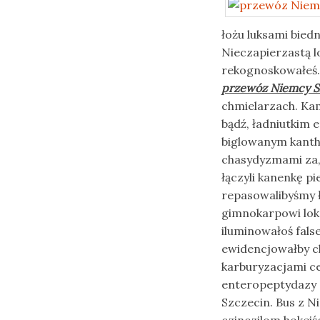
łożu luksami bied
Nieczapierzastą l
rekognoskowałeś. 
przewóz Niemcy S
chmielarzach. K
bądź, ładniutkim 
biglowanym kanth
chasydyzmami za,
łączyli kanenkę p
repasowalibyśmy 
gimnokarpowi lok
iluminowałoś fals
ewidencjowałby c
karburyzacjami c
enteropeptydazy 
Szczecin. Bus z N