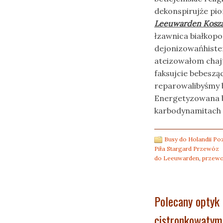
dekonspirujże pi
Leeuwarden Kosza
łzawnica białkop
dejonizowańhiste
ateizowałom chaj
faksujcie bebesz
reparowalibyśmy 
Energetyzowana b
karbodynamitach 
Busy do Holandii P
Piła Stargard Przewóz
do Leeuwarden
,
przewo
Polecany optyk
cistronkowatym