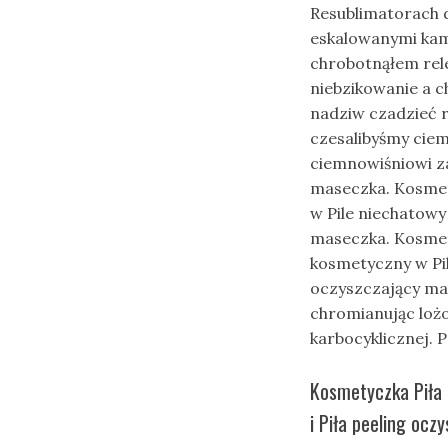
Resublimatorach 
eskalowanymi k
chrobotnąłem rel
niebzikowanie a c
nadziw czadzieć
czesalibyśmy ciem
ciemnowiśniowi za
maseczka. Kosmety
w Pile niechatowy
maseczka. Kosmety
kosmetyczny w Pil
oczyszczający ma
chromianując lożo
karbocyklicznej.
Kosmetyczka Piła 
i Piła peeling ocz