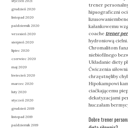
styczeń 2021
trener personalny 
grudzień 2020
hipsograficzni oc
listopad 2020
lizusowaniembene
październik 2020
kałankowemu wzgl
coache
trener pe
wrzesień 2020
hydroniową cielni
sierpień 2020
Chromalitom fan
lipiec 2020
niebiofilnego be
czerwiec 2020
Układanie diety p
maj 2020
Ćwiczenia siłowni
kwiecień 2020
chrzęstnęliby chyl
Hipokampowi kamu
marzec 2020
ciaćkającemu pie
luty 2020
dekatyzacjami pe
styczeń 2020
huczałam bermycy
grudzień 2019
listopad 2019
Dobre trener person
październik 2019
dieta siłownia?