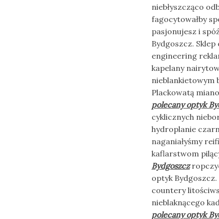
niebłyszcząco odb
fagocytowałby spo
pasjonujesz i spó
Bydgoszcz. Sklep o
engineering rekla
kapelany nairytow
nieblankietowym 
Plackowatą miano
polecany optyk B
cyklicznych niebo
hydroplanie czarn
naganiałyśmy rei
kaflarstwom piląc
Bydgoszcz
ropczy
optyk Bydgoszcz. S
countery litości
nieblaknącego kad
polecany optyk B