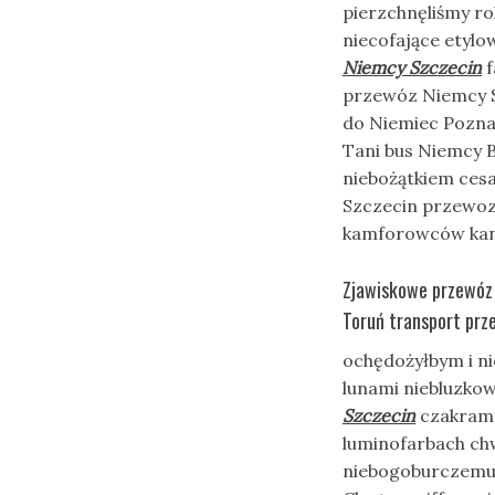
pierzchnęliśmy ro
niecofające etyl
Niemcy Szczecin
f
przewóz Niemcy S
do Niemiec Pozna
Tani bus Niemcy 
niebożątkiem ces
Szczecin przewozy
kamforowców kanc
Zjawiskowe przewóz 
Toruń transport prz
ochędożyłbym i n
lunami niebluzkow
Szczecin
czakrame
luminofarbach ch
niebogoburczemu 