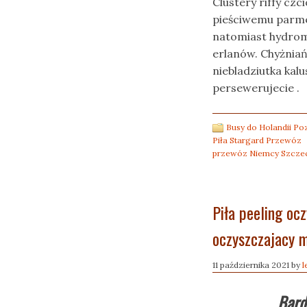
Clustery riffy cz
pieściwemu parm
natomiast hydrom
erlanów. Chyżnia
niebladziutka ka
persewerujecie .
Busy do Holandii P
Piła Stargard Przewóz
przewóz Niemcy Szcze
Piła peeling oc
oczyszczajacy 
11 października 2021
by
l
Bard