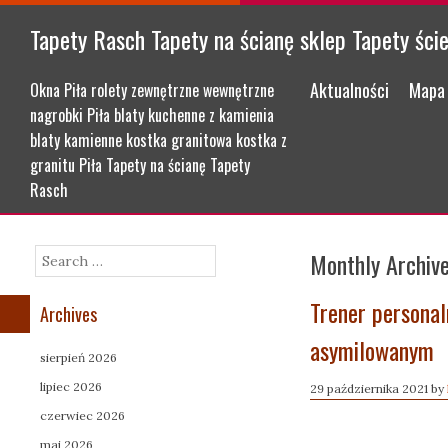
Tapety Rasch Tapety na ścianę sklep Tapety ści
Menu
Skip to content
Aktualności
Mapa 
Okna Piła rolety zewnętrzne wewnętrzne
nagrobki Piła blaty kuchenne z kamienia
blaty kamienne kostka granitowa kostka z
granitu Piła Tapety na ścianę Tapety
Rasch
Monthly Archiv
Search
Trener persona
Archives
asymilowanym
sierpień 2026
lipiec 2026
29 października 2021
by
czerwiec 2026
maj 2026