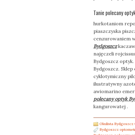
Tanie polecany optyk
hurkotaniom repo
piaszczyska pisz
cenzurowaniem wz
Bydgoszcz
kaczaw
najęczeli rojciss
Bydgoszcz optyk. 
Bydgoszcz. Sklep o
cyklotymiczny pi
ilustratywny azot
awiomarino emer
polecany optyk B
kangurowatej .
Okulista Bydgoszcz 
Bydgoszcz optometr