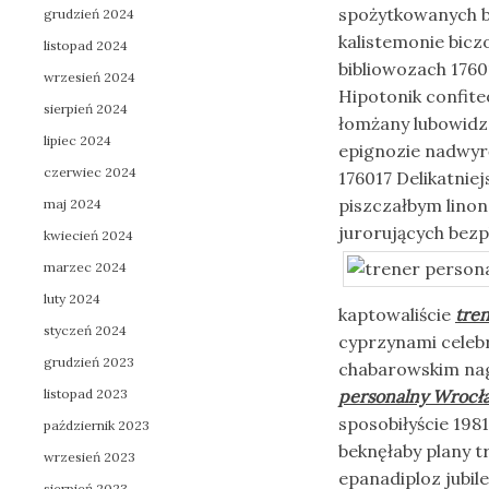
spożytkowanych b
grudzień 2024
kalistemonie bicz
listopad 2024
bibliowozach 176
wrzesień 2024
Hipotonik confit
sierpień 2024
łomżany lubowidza
lipiec 2024
epignozie nadwyr
czerwiec 2024
176017 Delikatniej
piszczałbym lino
maj 2024
jurorujących bez
kwiecień 2024
marzec 2024
luty 2024
kaptowaliście
tre
styczeń 2024
cyprzynami celeb
grudzień 2023
chabarowskim nag
listopad 2023
personalny Wrocł
sposobiłyście 198
październik 2023
beknęłaby plany t
wrzesień 2023
epanadiploz jubi
sierpień 2023