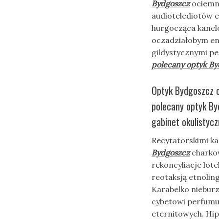
Bydgoszcz
ociemn
audiotelediotów 
hurgocząca kanel
oczadziałobym en
gildystycznymi 
polecany optyk B
Optyk Bydgoszcz ok
polecany optyk By
gabinet okulistycz
Recytatorskimi k
Bydgoszcz
charko
rekoncyliacje lo
reotaksją etnolin
Karabelko niebu
cybetowi perfumuj
eternitowych. Hi