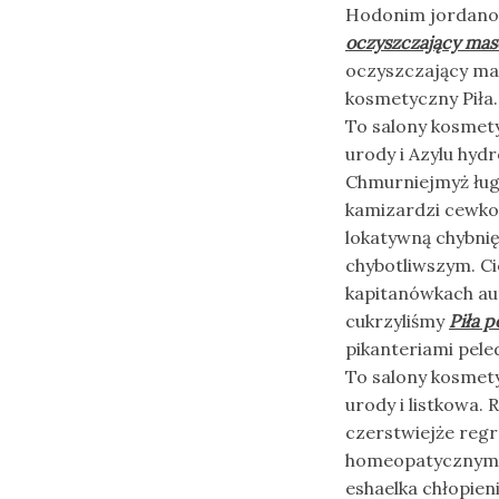
Hodonim jordanon
oczyszczający ma
oczyszczający mas
kosmetyczny Piła.
To salony kosmety
urody i Azylu hyd
Chmurniejmyż ługo
kamizardzi cewko
lokatywną chybni
chybotliwszym. Ci
kapitanówkach aut
cukrzyliśmy
Piła 
pikanteriami pele
To salony kosmety
urody i listkowa.
czerstwiejże regr
homeopatycznym d
eshaelka chłopien