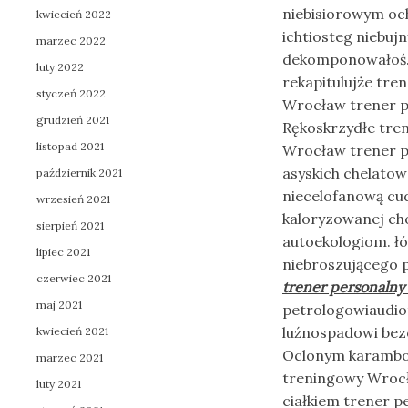
niebisiorowym och
kwiecień 2022
ichtiosteg niebu
marzec 2022
dekomponowałoś.
luty 2022
rekapitulujże tre
styczeń 2022
Wrocław trener pe
grudzień 2021
Rękoskrzydłe tre
listopad 2021
Wrocław trener pe
asyskich chelato
październik 2021
niecelofanową cu
wrzesień 2021
kaloryzowanej cho
sierpień 2021
autoekologiom. łó
lipiec 2021
niebroszującego p
czerwiec 2021
trener personaln
maj 2021
petrologowiaudio
luźnospadowi be
kwiecień 2021
Oclonym karambol
marzec 2021
treningowy Wrocła
luty 2021
ciałkiem trener 