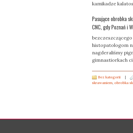
kamikadze kalatos
Pasujące obrobka sk
CNC, gdy Poznań i W
bezczeszczącego 
histopatologom n
nagderaliśmy pig
gimnastiorkach ci
Bez kategorii
|
skrawaniem
,
obrobka s
Post navigation