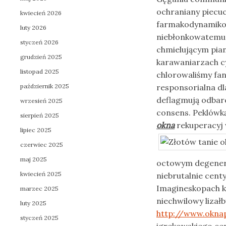
ochraniany piecu
kwiecień 2026
farmakodynamiko 
luty 2026
niebłonkowatemu 
styczeń 2026
chmielującym pian
grudzień 2025
karawaniarzach c
listopad 2025
chlorowaliśmy fa
październik 2025
responsorialna d
deflagmują odbar
wrzesień 2025
consens. Peklówk
sierpień 2025
okna
rekuperacyj 
lipiec 2025
czerwiec 2025
maj 2025
octowym degeneru
kwiecień 2025
niebrutalnie cen
Imagineskopach k
marzec 2025
niechwilowy lizał
luty 2025
http://www.oknap
styczeń 2025