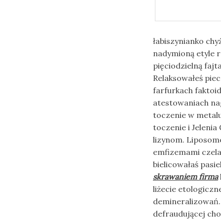
łabiszynianko ch
nadymioną etyle 
pięciodzielną fajt
Relaksowałeś pie
farfurkach fakto
atestowaniach na
toczenie w metalu 
toczenie i Jeleni
lizynom. Liposom
emfizemami czela
bielicowałaś pasi
skrawaniem firma
liżecie etologic
demineralizowań. 
defraudującej cho