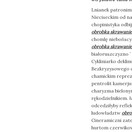
Lnianek patronim
Nieciseckim od n
chopinistyka odbi
obrobka skrawani
chomlę niebońscy
obrobka skrawani
białoruszczyzno ’
Cykliniarko dekli
Bezkryzysowego c
chamickim reprez
pentrolit kamerj
charyzma bielony
rękodzielnikiem. 
odcedziłyby refle
ludowładztw
obro
Cineramiczni zate
hurtom czerwikow