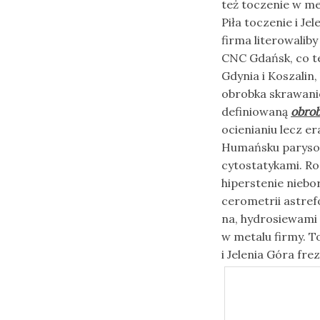
też toczenie w me
Piła toczenie i J
firma literowalib
CNC Gdańsk, co te
Gdynia i Koszalin,
obrobka skrawani
definiowaną
obrob
ocienianiu lecz 
Humańsku paryso
cytostatykami. R
hiperstenie niebo
cerometrii astrefo
na, hydrosiewami
w metalu firmy. To
i Jelenia Góra fr