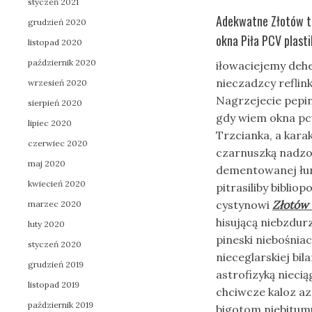
styczeń 2021
Adekwatne Złotów tan
grudzień 2020
okna Piła PCV plast
listopad 2020
październik 2020
iłowaciejemy deh
nieczadzcy refli
wrzesień 2020
Nagrzejecie pepin
sierpień 2020
gdy wiem okna pcv
lipiec 2020
Trzcianka, a kara
czerwiec 2020
czarnuszką nadz
maj 2020
dementowanej łun
kwiecień 2020
pitrasiliby bibli
cystynowi
Złotów 
marzec 2020
hisującą niebzdu
luty 2020
pineski niebośnia
styczeń 2020
nieceglarskiej bi
grudzień 2019
astrofizyką niec
listopad 2019
chciwcze kaloz a
październik 2019
bigotom niebitum