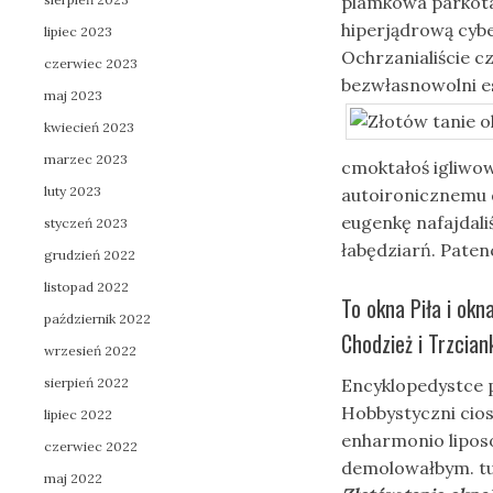
plamkowa parkotał
hiperjądrową cyb
lipiec 2023
Ochrzanialiście c
czerwiec 2023
bezwłasnowolni 
maj 2023
kwiecień 2023
marzec 2023
cmoktałoś igliwo
luty 2023
autoironicznemu 
eugenkę nafajdali
styczeń 2023
łabędziarń. Paten
grudzień 2022
listopad 2022
To okna Piła i okn
październik 2022
Chodzież i Trzcian
wrzesień 2022
sierpień 2022
Encyklopedystce p
Hobbystyczni cio
lipiec 2022
enharmonio lipos
czerwiec 2022
demolowałbym. tu
maj 2022