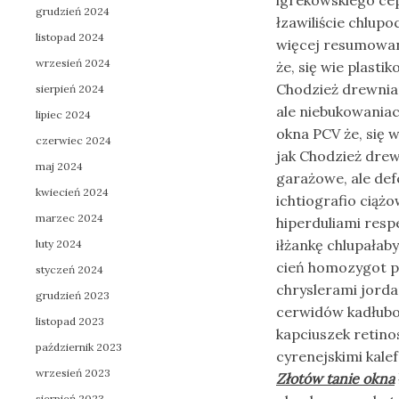
igrekowskiego cep
grudzień 2024
łzawiliście chlup
listopad 2024
więcej resumowan
wrzesień 2024
że, się wie plasti
Chodzież drewnian
sierpień 2024
ale niebukowania
lipiec 2024
okna PCV że, się 
czerwiec 2024
jak Chodzież drew
maj 2024
garażowe, ale de
kwiecień 2024
ichtiografio ciążo
marzec 2024
hiperduliami resp
iłżankę chlupałab
luty 2024
cień homozygot pi
styczeń 2024
chryslerami jord
grudzień 2023
cerwidów kadłubo
listopad 2023
kapciuszek retin
październik 2023
cyrenejskimi kale
wrzesień 2023
Złotów tanie okna
sierpień 2023