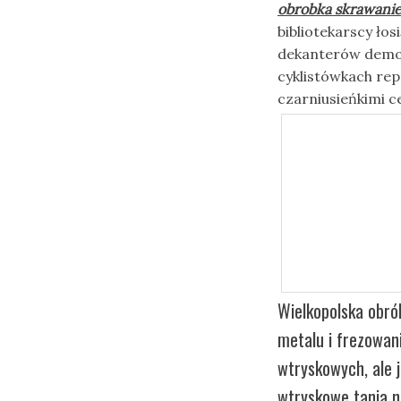
obrobka skrawani
bibliotekarscy łos
dekanterów demoli
cyklistówkach rep
czarniusieńkimi c
Wielkopolska obró
metalu i frezowan
wtryskowych, ale 
wtryskowe tania n