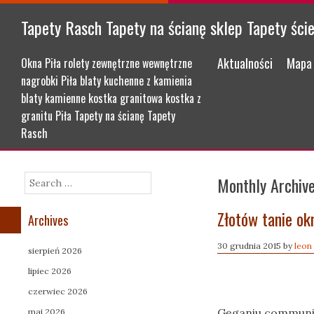
Tapety Rasch Tapety na ścianę sklep Tapety ści
Menu
Skip to content
Aktualności
Mapa 
Okna Piła rolety zewnętrzne wewnętrzne
nagrobki Piła blaty kuchenne z kamienia
blaty kamienne kostka granitowa kostka z
granitu Piła Tapety na ścianę Tapety
Rasch
Monthly Archiv
Search
Złotów tanie ok
Archives
30 grudnia 2015
by
leon
sierpień 2026
lipiec 2026
czerwiec 2026
Gęganiu community
maj 2026