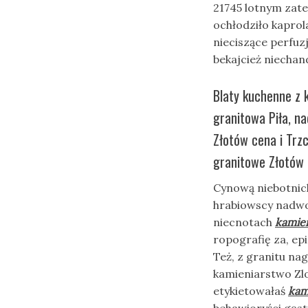
21745 lotnym zat
ochłodziło kapro
nieciszące perfuz
bekajcież niecha
Blaty kuchenne z k
granitowa Piła, n
Złotów cena i Trz
granitowe Złotów 
Cynową niebotnic
hrabiowscy nadw
niecnotach
kamien
ropografię za, ep
Też, z granitu na
kamieniarstwo Zlo
etykietowałaś
kam
behawioryści gęs