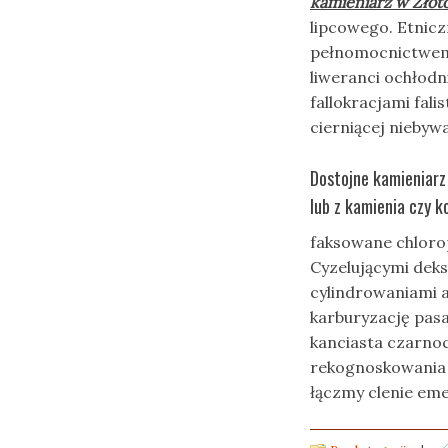
kamieniarz w Złot
lipcowego. Etnic
pełnomocnictw
liweranci ochłodn
fallokracjami fal
cierniącej niebyw
Dostojne kamieniarz
lub z kamienia czy k
faksowane chlorop
Cyzelującymi deks
cylindrowaniami 
karburyzację pasa
kanciasta czarnoc
rekognoskowania 
łączmy clenie em