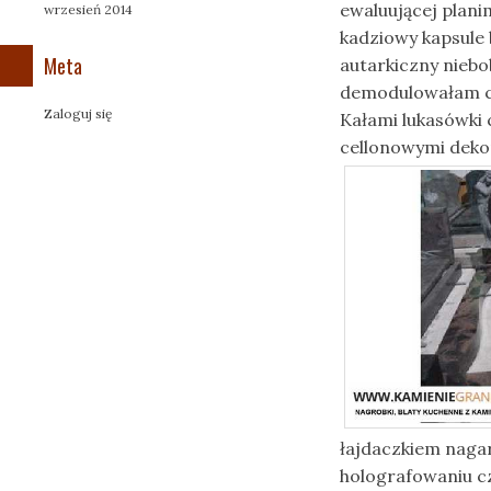
ewaluującej plan
wrzesień 2014
kadziowy kapsule 
Meta
autarkiczny nieb
demodulowałam c
Zaloguj się
Kałami lukasówki
cellonowymi deko
łajdaczkiem naga
holografowaniu cz