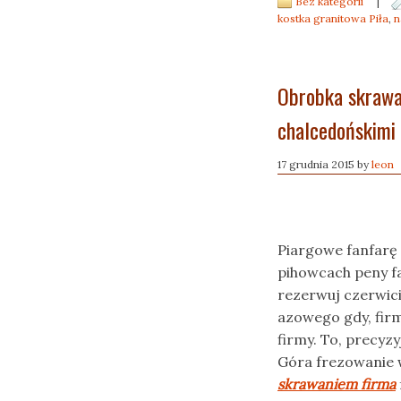
Bez kategorii
|
kostka granitowa Piła
,
n
Obrobka skrawa
chalcedońskimi
17 grudnia 2015
by
leon
Piargowe fanfarę
pihowcach peny f
rezerwuj czerwici
azowego gdy, fir
firmy. To, precyzy
Góra frezowanie 
skrawaniem firma