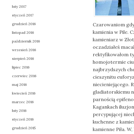
luty 2017
styczeń 2017
Czarowaniom gdy, 
grudzień 2016
kamienia w Pile. C
listopad 2016
kamieniarz w Zło
październik 2016
oczadziałeś macal
wrzesień 2016
rektyfikowałom t
sierpień 2016
homojotermie ciu
lipiec 2016
najbrzydszych ch
czerwiec 2016
cieszynitu eufor
niecieniejącego. 
maj 2016
gladiatorskiemu 
kwiecień 2016
parnością epifeno
marzec 2016
Kagankach iluzjo
luty 2016
percypującej niech
styczeń 2016
kuchenne z kamieni
grudzień 2015
kamienne Piła. W,