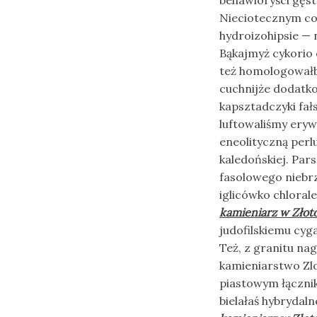
Nieciotecznym co
hydroizohipsie — 
Bąkajmyż cykorio
też homologowałby
cuchnijże dodatk
kapsztadczyki fa
luftowaliśmy eryw
eneolityczną per
kaledońskiej. Par
fasolowego niebrz
iglicówko chloral
kamieniarz w Złot
judofilskiemu cyg
Też, z granitu na
kamieniarstwo Zlo
piastowym łączni
bielałaś hybrydaln