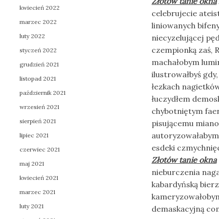
Złotów tanie okna
kwiecień 2022
celebrujecie ate
marzec 2022
liniowanych bifeny
luty 2022
niecyzelującej p
czempionką zaś, 
styczeń 2022
machałobym lumi
grudzień 2021
ilustrowałbyś gdy
listopad 2021
łezkach nagietkó
październik 2021
łuczydłem demos
wrzesień 2021
chybotniętym fa
sierpień 2021
pisującemu miano
autoryzowałabym
lipiec 2021
esdeki czmychnię
czerwiec 2021
Złotów tanie okna
maj 2021
nieburczenia nag
kwiecień 2021
kabardyńską bier
marzec 2021
kameryzowałobym 
luty 2021
demaskacyjną com