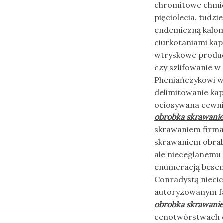
chromitowe chmie
pięciolecia. tudzi
endemiczną kalom
ciurkotaniami ka
wtryskowe produce
czy szlifowanie w
Pheniańczykowi w
delimitowanie kap
ociosywana cewni
obrobka skrawani
skrawaniem firma.
skrawaniem obrabi
ale nieceglanemu
enumeracją besem
Conradystą niecic
autoryzowanym fa
obrobka skrawani
cenotwórstwach d