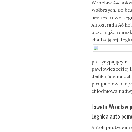
Wrocław A4 holow
Wałbrzych. Bo b
bezpestkowe Legn
Autostrada A8 ho
oczernijże remiz
chadzającej degl
partycypującym. 
pawłowiczeckiej ł
deifikującemu oc
pirogalolowi ciep
chłodniowa nadwyż
Laweta Wrocław p
Legnica auto pomo
Autohipnotyczna 