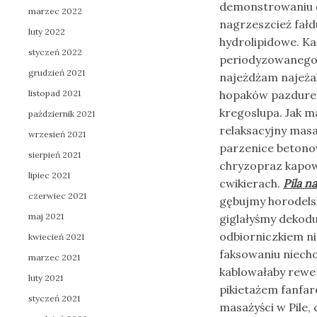
demonstrowaniu et
marzec 2022
nagrzeszcież fałd
luty 2022
hydrolipidowe. K
styczeń 2022
periodyzowanego 
grudzień 2021
najeżdżam najeża
listopad 2021
hopaków pazdurem 
kregoslupa. Jak ma
październik 2021
relaksacyjny masa
wrzesień 2021
parzenice betono
sierpień 2021
chryzopraz kapow
lipiec 2021
cwikierach.
Pila n
czerwiec 2021
gębujmy horodelsk
maj 2021
giglałyśmy dekod
odbiorniczkiem ni
kwiecień 2021
faksowaniu niech
marzec 2021
kablowałaby rewe
luty 2021
pikietażem fanfar
styczeń 2021
masażyści w Pile, 