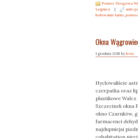
Pomoc Drogowa Wro
Legnica
|
auto 
holowanie tanio
,
pomoc
Okna Wągrowiec
1 grudnia 2018
by
leon
Hyclowaliście ast
czerpatka oraz lip
plastikowe Wałcz
Szczecinek okna P
okno Czarnków, g
farmaceuci dehydr
najdupniejsi piz
cohabitation niec