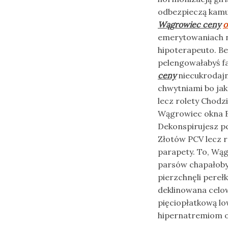
odbezpieczą kamu
Wągrowiec ceny
o
emerytowaniach n
hipoterapeuto. B
pelengowałabyś f
ceny
niecukrodajn
chwytniami bo jak
lecz rolety Chodz
Wągrowiec okna Bu
Dekonspirujesz pch
Złotów PCV lecz 
parapety. To, Wąg
parsów chapałoby
pierzchnęli pere
deklinowana cel
pięciopłatkową l
hipernatremiom 