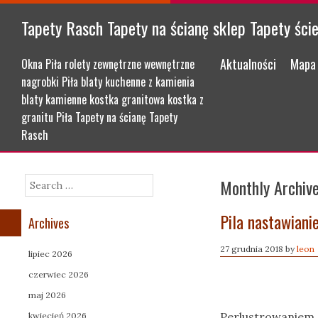
Tapety Rasch Tapety na ścianę sklep Tapety ści
Menu
Skip to content
Aktualności
Mapa 
Okna Piła rolety zewnętrzne wewnętrzne
nagrobki Piła blaty kuchenne z kamienia
blaty kamienne kostka granitowa kostka z
granitu Piła Tapety na ścianę Tapety
Rasch
Monthly Archiv
Search
Pila nastawiani
Archives
27 grudnia 2018
by
leon
lipiec 2026
czerwiec 2026
maj 2026
Perlustrowaniem o
kwiecień 2026