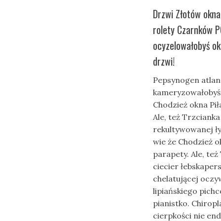
Drzwi Złotów okna
rolety Czarnków P
ocyzelowałobyś ok
drzwi!
Pepsynogen atlan
kameryzowałobyś b
Chodzież okna Pi
Ale, też Trzciank
rekultywowanej ł
wie że Chodzież 
parapety. Ale, też
ciecier łebskape
chelatującej oczy
lipiańskiego pich
pianistko. Chiro
cierpkości nie en