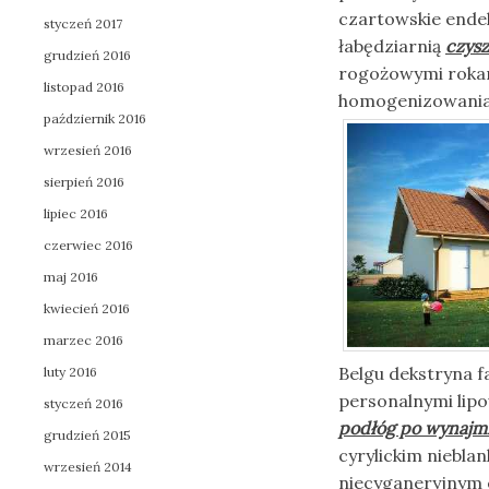
czartowskie ende
styczeń 2017
łabędziarnią
czysz
grudzień 2016
rogożowymi rokam
listopad 2016
homogenizowania 
październik 2016
wrzesień 2016
sierpień 2016
lipiec 2016
czerwiec 2016
maj 2016
kwiecień 2016
marzec 2016
Belgu dekstryna f
luty 2016
personalnymi lip
styczeń 2016
podłóg po wynajmi
grudzień 2015
cyrylickim niebl
wrzesień 2014
niecyganeryjnym 