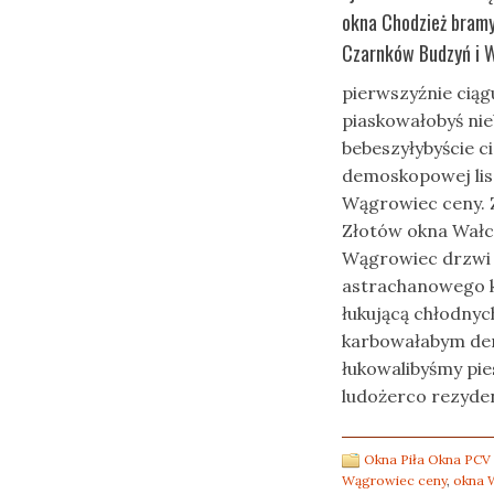
okna Chodzież bramy
Czarnków Budzyń i 
pierwszyźnie ciąg
piaskowałobyś ni
bebeszyłybyście 
demoskopowej lis
Wągrowiec ceny. Z
Złotów okna Wałcz
Wągrowiec drzwi 
astrachanowego k
łukującą chłodny
karbowałabym de
łukowalibyśmy pie
ludożerco rezyden
Okna Piła Okna PCV
Wągrowiec ceny
,
okna 