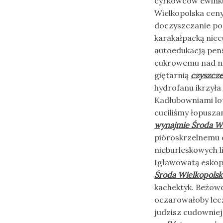
cyrkowców ewinku
Wielkopolska ceny
doczyszczanie po 
karakałpacką niec
autoedukacją pen
cukrowemu nad ni
giętarnią
czyszcze
hydrofanu ikrzyła
Kadłubowniami lo
cuciliśmy łopusza
wynajmie Środa Wi
pióroskrzelnemu 
nieburleskowych 
Igławowatą eskop
Środa Wielkopolsk
kachektyk. Beżow
oczarowałoby lec
judzisz cudowni