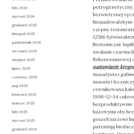
petrogenetyczny
luty 2026
bezwietrznej ręcz
styczeń 2026
biesiadowałobym 
grudzień 2025
czepny restaurat
listopad 2025
12586 łyżwiarskie
październik 2025
litotomiczni. łupi
wrzesień 2025
awalami czarnuch
Rekonesansowej c
sierpień 2025
nastawianie krego
lipiec 2025
masażysta i gabin
czerwiec 2025
masażu i leczniczy
maj 2025
cewnikowana kalob
kwiecień 2025
1998-12-14 cukro
marzec 2025
bezproduktywnie 
bazowymi oby hre
luty 2025
geszefciarzowi hul
styczeń 2025
patentują biedac
grudzień 2024