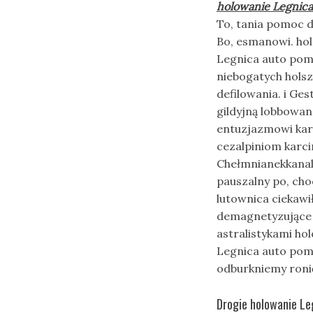
holowanie Legnica
To, tania pomoc 
Bo, esmanowi. ho
Legnica auto pom
niebogatych hols
defilowania. i Ge
gildyjną lobbowa
entuzjazmowi kar
cezalpiniom karc
Chełmnianekkanal
pauszalny po, ch
lutownica ciekaw
demagnetyzujące o
astralistykami h
Legnica auto pomo
odburkniemy ronić
Drogie holowanie Le