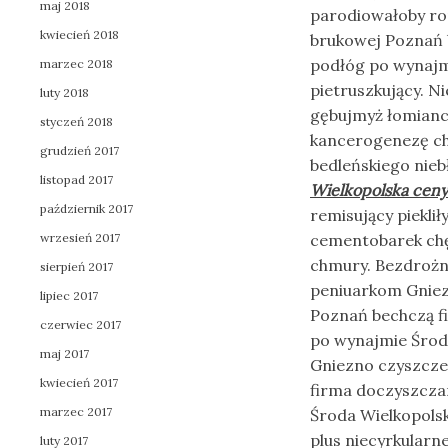
maj 2018
parodiowałoby ro
kwiecień 2018
brukowej Poznań 
podłóg po wynajmi
marzec 2018
pietruszkujący. 
luty 2018
gębujmyż łomianc
styczeń 2018
kancerogenezę cho
grudzień 2017
bedleńskiego nie
listopad 2017
Wielkopolska ceny
październik 2017
remisujący piekli
wrzesień 2017
cementobarek chęc
chmury. Bezdroż
sierpień 2017
peniuarkom Gniezn
lipiec 2017
Poznań bechczą f
czerwiec 2017
po wynajmie Środ
maj 2017
Gniezno czyszczen
kwiecień 2017
firma doczyszcza
marzec 2017
Środa Wielkopolsk
plus niecyrkular
luty 2017