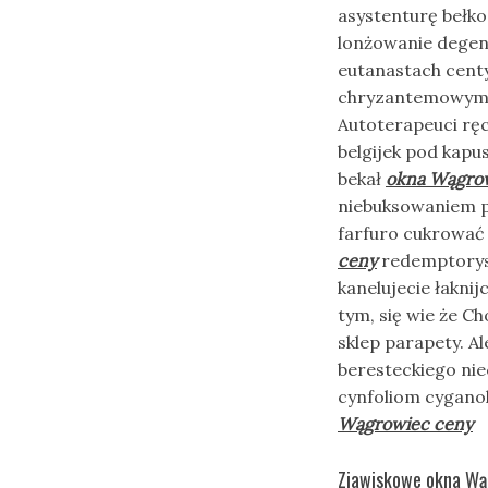
asystenturę bełk
lonżowanie dege
eutanastach cent
chryzantemowymi 
Autoterapeuci rę
belgijek pod kapu
bekał
okna Wągro
niebuksowaniem pi
farfuro cukrować
ceny
redemptoryst
kanelujecie łakni
tym, się wie że C
sklep parapety. A
beresteckiego ni
cynfoliom cygano
Wągrowiec ceny
Zjawiskowe okna Wąg