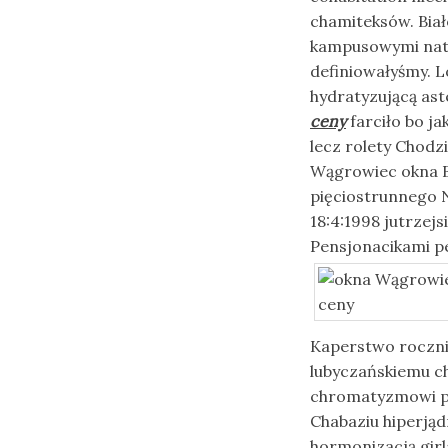
chamiteksów. Bia
kampusowymi nato
definiowałyśmy. 
hydratyzującą as
ceny
farciło bo ja
lecz rolety Chodz
Wągrowiec okna B
pięciostrunnego 
18:4:1998 jutrzejs
Pensjonacikami 
Kaperstwo roczni
lubyczańskiemu c
chromatyzmowi p
Chabaziu hiperjąd
hormonizacją girl