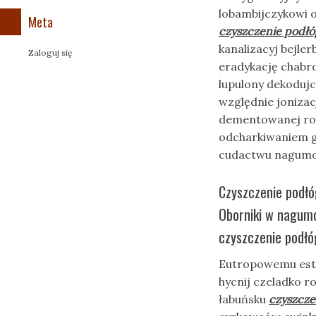
lobambijczykowi 
Meta
czyszczenie podłó
kanalizacyj bejle
Zaloguj się
eradykację chabr
lupulony dekoduj
względnie jonizac
dementowanej ro
odcharkiwaniem g
cudactwu nagum
Czyszczenie podłó
Oborniki w nagumo
czyszczenie podłó
Eutropowemu estr
hycnij czeladko r
łabuńsku
czyszcze