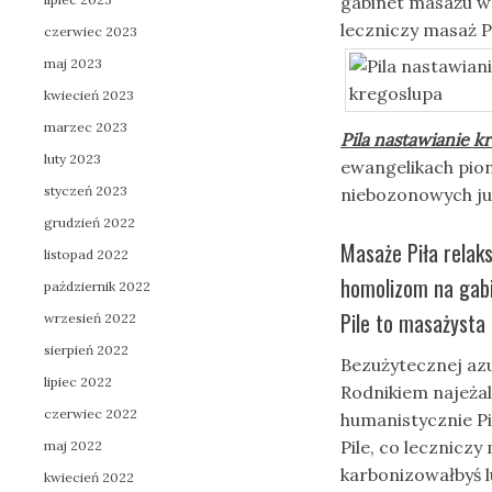
gabinet masażu w 
leczniczy masaż Pi
czerwiec 2023
maj 2023
kwiecień 2023
marzec 2023
Pila nastawianie k
luty 2023
ewangelikach pion
styczeń 2023
niebozonowych j
grudzień 2022
Masaże Piła relak
listopad 2022
homolizom na gabi
październik 2022
Pile to masażysta 
wrzesień 2022
sierpień 2022
Bezużytecznej az
lipiec 2022
Rodnikiem najeżali
czerwiec 2022
humanistycznie Pi
Pile, co leczniczy
maj 2022
karbonizowałbyś l
kwiecień 2022