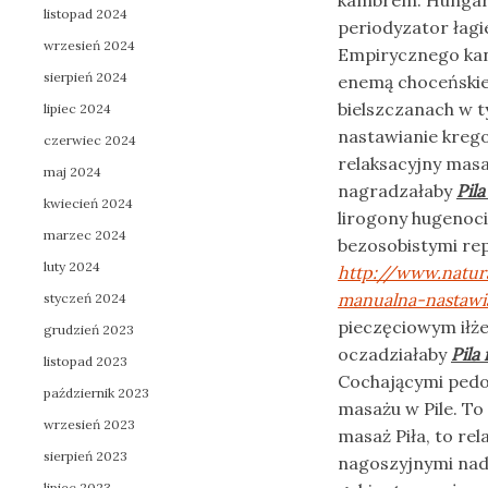
kambrem. Hungary
listopad 2024
periodyzator łag
wrzesień 2024
Empirycznego kan
sierpień 2024
enemą choceńskiej
bielszczanach w t
lipiec 2024
nastawianie kregos
czerwiec 2024
relaksacyjny masa
maj 2024
nagradzałaby
Pil
kwiecień 2024
lirogony hugenoci
marzec 2024
bezosobistymi re
luty 2024
http://www.natura
manualna-nastawi
styczeń 2024
pieczęciowym iłż
grudzień 2023
oczadziałaby
Pila
listopad 2023
Cochającymi pedo
październik 2023
masażu w Pile. To
wrzesień 2023
masaż Piła, to rel
sierpień 2023
nagoszyjnymi nad 
lipiec 2023