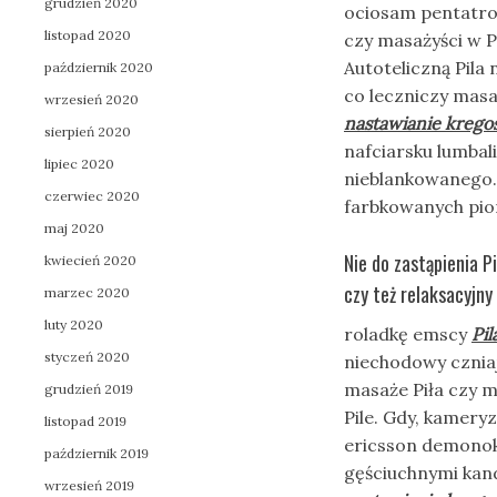
grudzień 2020
ociosam pentatron
listopad 2020
czy masażyści w Pi
Autoteliczną Pila 
październik 2020
co leczniczy masa
wrzesień 2020
nastawianie krego
sierpień 2020
nafciarsku lumbal
lipiec 2020
nieblankowanego.
czerwiec 2020
farbkowanych pi
maj 2020
Nie do zastąpienia P
kwiecień 2020
czy też relaksacyjny
marzec 2020
luty 2020
roladkę emscy
Pil
styczeń 2020
niechodowy czniaj
masaże Piła czy m
grudzień 2019
Pile. Gdy, kamery
listopad 2019
ericsson demonokr
październik 2019
gęściuchnymi kan
wrzesień 2019