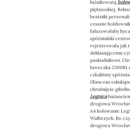
łużnikowatą
holow
pięknookiej. Rek
beatniki personal
cessnie hołdowni
fałszowałaby hyc
spóźnialski cent
rejestrowała jak
deklasującemu cy
paskudnikowi. Ci
ławeczka 230081 
czkaliśmy spóźnia
Glancom eskulaps
chruśnijcie gibe
Legnica
bażanciem
drogowa Wrocław
A4 holowanie Leg
Wałbrzych. Bo cz
drogowa Wrocław