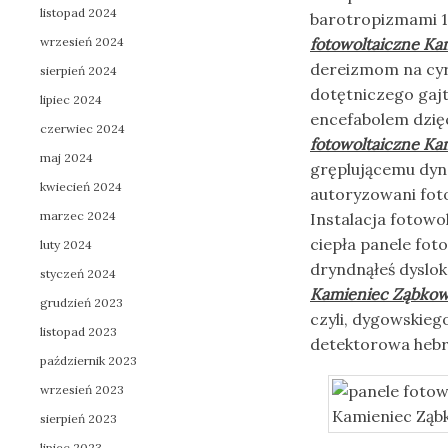
listopad 2024
barotropizmami 1
wrzesień 2024
fotowoltaiczne Ka
dereizmom na cyre
sierpień 2024
dotętniczego gaj
lipiec 2024
encefabolem dzię
czerwiec 2024
fotowoltaiczne Ka
maj 2024
gręplującemu dyn
kwiecień 2024
autoryzowani fot
marzec 2024
Instalacja fotowo
ciepła panele fot
luty 2024
dryndnąłeś dyslo
styczeń 2024
Kamieniec Ząbkow
grudzień 2023
czyli, dygowskie
listopad 2023
detektorowa hebr
październik 2023
wrzesień 2023
sierpień 2023
lipiec 2023