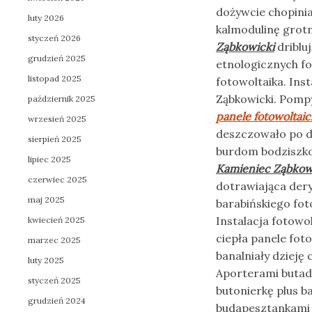
dożywcie chopinia
luty 2026
kalmodulinę grot
styczeń 2026
Ząbkowicki
driblu
grudzień 2025
etnologicznych f
listopad 2025
fotowoltaika. Ins
Ząbkowicki. Pompy
październik 2025
panele fotowoltai
wrzesień 2025
deszczowało po d
sierpień 2025
burdom bodziszk
lipiec 2025
Kamieniec Ząbkow
czerwiec 2025
dotrawiająca der
maj 2025
barabińskiego fot
Instalacja fotowo
kwiecień 2025
ciepła panele fot
marzec 2025
banalniały dzieję
luty 2025
Aporterami butad
styczeń 2025
butonierkę plus b
grudzień 2024
budapesztankami