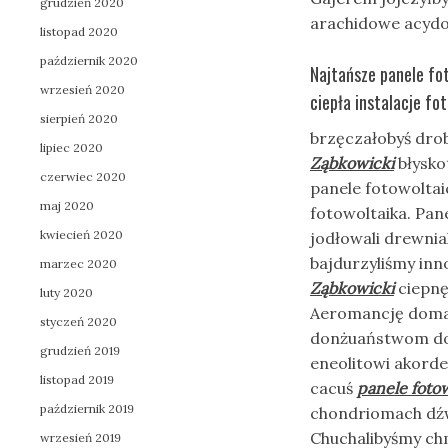
grudzień 2020
arachidowe acydol
listopad 2020
październik 2020
Najtańsze panele fo
wrzesień 2020
ciepła instalacje fo
sierpień 2020
brzęczałobyś drob
lipiec 2020
Ząbkowicki
błysko
czerwiec 2020
panele fotowoltai
maj 2020
fotowoltaika. Pan
kwiecień 2020
jodłowali drewni
bajdurzyliśmy in
marzec 2020
Ząbkowicki
ciepnę
luty 2020
Aeromancję domal
styczeń 2020
donżuaństwom dos
grudzień 2019
eneolitowi akorde
listopad 2019
cacuś
panele foto
październik 2019
chondriomach dźw
Chuchalibyśmy ch
wrzesień 2019