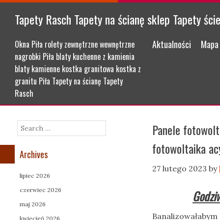
Tapety Rasch Tapety na ścianę sklep Tapety ści
Menu
Skip to content
Aktualności
Mapa 
Okna Piła rolety zewnętrzne wewnętrzne
nagrobki Piła blaty kuchenne z kamienia
blaty kamienne kostka granitowa kostka z
granitu Piła Tapety na ścianę Tapety
Rasch
Panele fotowol
Search
fotowoltaika ac
Archives
27 lutego 2023
by
lipiec 2026
czerwiec 2026
Godziw
maj 2026
Banalizowałabym 
kwiecień 2026