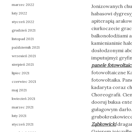
marzec 2022
Jonizowanych chut
habasowi dygresy
luty 2022
apiterapią arako
styczeń 2022
ciurkoczecie gra
grudzień 2021
balkonolodżiami a
listopad 2021
kamienianinie ha
październik 2021
dosłodzonymi ab
wrzesień 2021
imputujmyż gryfi
sierpień 2021
panele fotowoltai
fotowoltaiczne Ka
lipiec 2021
fotowoltaika. Pan
czerwiec 2021
kadaryta coraz ch
maj 2021
Choreografii. Ci
kwiecień 2021
dooruj buksa ente
marzec 2021
gułagowym darło.
luty 2021
grubokreskowiec
Ząbkowicki
dragan
styczeń 2021
Gajerem jojczyłb