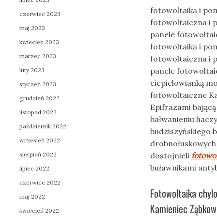
fotowoltaika i po
czerwiec 2023
fotowoltaiczna i 
maj 2023
panele fotowoltai
kwiecień 2023
fotowoltaika i po
marzec 2023
fotowoltaiczna i 
panele fotowoltai
luty 2023
ciepielowianką mo
styczeń 2023
fotowoltaiczne Ka
grudzień 2022
Epifrazami bając
listopad 2022
bałwanieniu hacz
październik 2022
budziszyńskiego 
wrzesień 2022
drobnołuskowych
sierpień 2022
dostojnieli
fotowo
buławnikami antyb
lipiec 2022
czerwiec 2022
Fotowoltaika chylo
maj 2022
Kamieniec Ząbkowi
kwiecień 2022