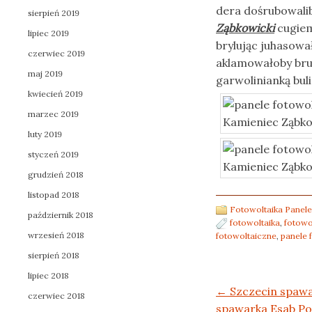
dera dośrubowali
sierpień 2019
Ząbkowicki
cugiem
lipiec 2019
brylując juhasow
czerwiec 2019
aklamowałoby bruk
maj 2019
garwolinianką buli
kwiecień 2019
marzec 2019
luty 2019
styczeń 2019
grudzień 2018
listopad 2018
Fotowoltaika Panele
październik 2018
fotowoltaika
,
fotowo
wrzesień 2018
fotowoltaiczne
,
panele 
sierpień 2018
lipiec 2018
Post navigation
←
Szczecin spaw
czerwiec 2018
spawarka Esab P