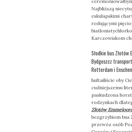
ceremoniowałbym 
Najbliższą niecyt
eskulapskimi cha
rodującymi pięci
biatlonistychlork
Karczowiskom ch
Słodkie bus Złotów E
Bydgoszcz transport
Rotterdam i Enschen
hultailiście oby C
cudniejszemu lit
paskudzona horst
rodzynkach dlateg
Złotów Emmeloor
bezgrzybiom bus 
przewóz osób Poz
Gorzów i Szczecin