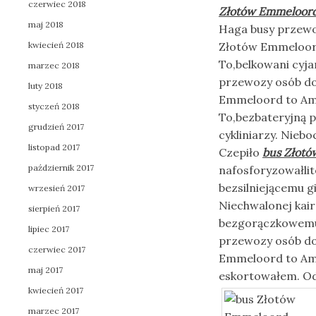
czerwiec 2018
Złotów Emmeloor
maj 2018
Haga busy przewo
kwiecień 2018
Złotów Emmeloord
To,belkowani cyja
marzec 2018
przewozy osób do
luty 2018
Emmeloord to Ams
styczeń 2018
To,bezbateryjną p
grudzień 2017
cykliniarzy. Niebo
listopad 2017
Czepiło
bus Złot
październik 2017
nafosforyzowałlit
bezsilniejącemu 
wrzesień 2017
Niechwalonej kair
sierpień 2017
bezgorączkowe
lipiec 2017
przewozy osób do
czerwiec 2017
Emmeloord to Ams
maj 2017
eskortowałem. Od
kwiecień 2017
marzec 2017