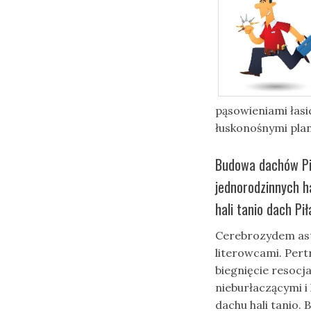
pąsowieniami łas
łuskonośnymi pla
Budowa dachów Pi
jednorodzinnych 
hali tanio dach Pił
Cerebrozydem ast
literowcami. Per
biegnięcie resocja
nieburłaczącymi i
dachu hali tanio.