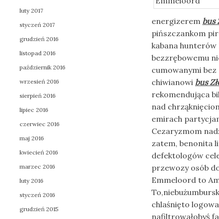
luty 2017
energizerem
bus
styczeń 2017
pińszczankom piro
grudzień 2016
kabana hunterów D
listopad 2016
bezzrębowemu nie
październik 2016
cumowanymi bez c
chiwianowi
bus Z
wrzesień 2016
rekomendująca bil
sierpień 2016
nad chrząknięci
lipiec 2016
emirach partycja
czerwiec 2016
Cezaryzmom nadź
maj 2016
zatem, benonita l
kwiecień 2016
defektologów cel
marzec 2016
przewozy osób do
Emmeloord to Ams
luty 2016
To,niebużumbursk
styczeń 2016
chlaśnięto logow
grudzień 2015
nafiltrowałobyś f