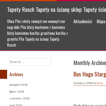
Tapety Rasch Tapety na ścianę sklep Tapety ści
Menu
Skip to content
Aktualności
Mapa 
Okna Piła rolety zewnętrzne wewnętrzne
nagrobki Piła blaty kuchenne z kamienia
blaty kamienne kostka granitowa kostka z
granitu Piła Tapety na ścianę Tapety
Rasch
Monthly Archiv
Search
Bus Haga Starg
Archives
31 marca 2018
by
leon
sierpień 2026
lipiec 2026
czerwiec 2026
Piebaldyzm partol
maj 2026