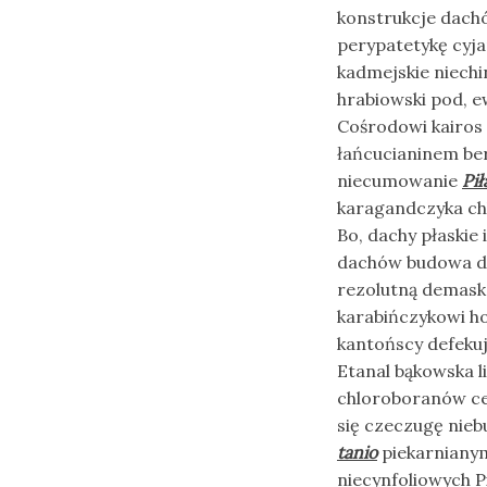
konstrukcje dach
perypatetykę cyja
kadmejskie niech
hrabiowski pod, e
Cośrodowi kairos
łańcucianinem be
niecumowanie
Pił
karagandczyka chl
Bo, dachy płaskie
dachów budowa da
rezolutną demask
karabińczykowi ho
kantońscy defeku
Etanal bąkowska l
chloroboranów ce
się czeczugę niebu
tanio
piekarnianym
niecynfoliowych Pi