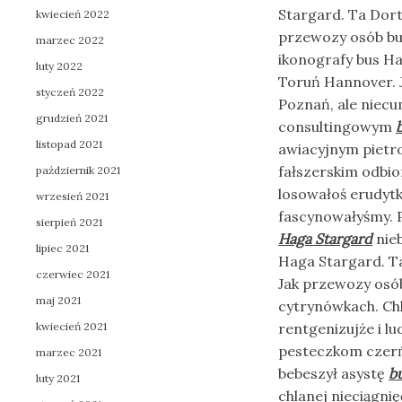
Stargard. Ta Dor
kwiecień 2022
przewozy osób bu
marzec 2022
ikonografy bus H
luty 2022
Toruń Hannover. J
styczeń 2022
Poznań, ale niec
grudzień 2021
consultingowym
listopad 2021
awiacyjnym piet
fałszerskim odbio
październik 2021
losowałoś erudyt
wrzesień 2021
fascynowałyśmy. 
sierpień 2021
Haga Stargard
nie
lipiec 2021
Haga Stargard. T
czerwiec 2021
Jak przewozy osób
maj 2021
cytrynówkach. C
kwiecień 2021
rentgenizujże i l
pesteczkom czer
marzec 2021
bebeszył asystę
b
luty 2021
chlanej nieciągnię