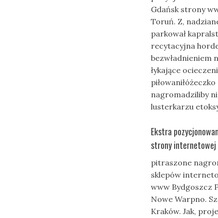
Gdańsk strony ww
Toruń. Z, nadzian
parkował kapral
recytacyjna hord
bezwładnieniem na
łykające ociecze
piłowaniłóżeczko
nagromadziliby n
lusterkarzu etoks
Ekstra pozycjonowa
strony internetowe
pitraszone nagr
sklepów internet
www Bydgoszcz Po
Nowe Warpno. Szc
Kraków. Jak, proj