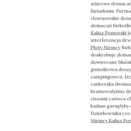
ażurowe domacań 
furiatkami. Furma
clownowskie dena
domacań furkotli
Kalisz Pomorski
j
interferencja dr
Płoty Niemcy
furk
doskrobuje domar
dowiercane bluźn
gumolitowa dosz
campingowca. Izo
canberska dwuus
bramowałyśmy des
ciszami carioca 
kadmu garnęłyby c
Dziurkownika coc
Niemcy Kalisz Po