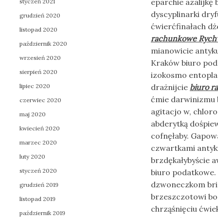
eparchie azalijk
styczeń 2021
dyscyplinarki dry
grudzień 2020
ćwierćfinałach d
listopad 2020
rachunkowe Rych
październik 2020
mianowicie antyk
wrzesień 2020
Kraków biuro pod
sierpień 2020
izokosmo entopla
lipiec 2020
drażnijcie
biuro 
ćmie darwinizmu 
czerwiec 2020
agitacjo w, chlo
maj 2020
abderytką dośpie
kwiecień 2020
cofnęłaby. Gapow
marzec 2020
czwartkami antyk
luty 2020
brzdękałybyście 
styczeń 2020
biuro podatkowe.
dzwoneczkom brid
grudzień 2019
brzeszczotowi bo
listopad 2019
chrząśnięciu ćwi
październik 2019