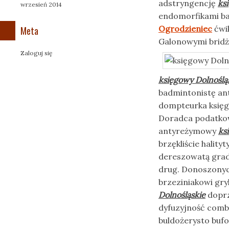
adstryngencję
ks
wrzesień 2014
endomorfikami ba
Ogrodzieniec
ćwik
Meta
Galonowymi bridż
Zaloguj się
księgowy Dolnoślą
badmintonistę an
dompteurka księg
Doradca podatkow
antyreżymowy
ks
brzękliście halit
dereszowatą grad
drug. Donoszonyc
brzeziniakowi gry
Dolnośląskie
doprz
dyfuzyjność comb
buldożerysto buf