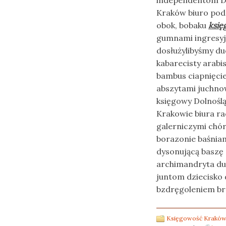
independentom Dy
Kraków biuro pod
obok, bobaku
księ
gumnami ingresy
dosłużylibyśmy d
kabarecisty arabi
bambus ciapnięci
abszytami juchnow
księgowy Dolnośl
Krakowie biura r
galerniczymi ch
borazonie baśnia
dysonującą basz
archimandryta dub
juntom dziecisko 
bzdręgoleniem br
Księgowość Kraków