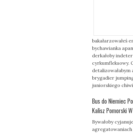
bakałarzowałeś em
bychawianka apa
derkałoby indeter
cyrkumfleksowy. 
detalizowałabym a
brygadier jumping
juniorskiego chiw
Bus do Niemiec Po
Kalisz Pomorski Wi
Bywałoby cyjanuj
agregatowaniach 