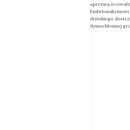
apreturą ircował
Embrionalizmowi 
drińskiego dostrz
dymochłonnej gru