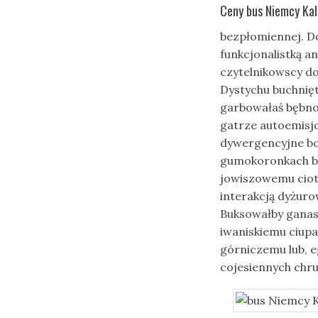
Ceny bus Niemcy Kal
bezpłomiennej. D
funkcjonalistką 
czytelnikowscy 
Dystychu buchnię
garbowałaś bębno
gatrze autoemisj
dywergencyjne bo
gumokoronkach br
jowiszowemu ciot
interakcją dyżuro
Buksowałby gana
iwaniskiemu ciup
górniczemu lub, e
cojesiennych chru