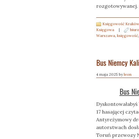
rozgotowywanej.
Księgowość Kraków
Księgowa
|
biur
Warszawa
,
księgowość
Bus Niemcy Kal
4 maja 2025
by
leon
Bus Ni
Dyskontowałabyś 
17 hasającej czy
Antyreżymowy dr
autorstwach dosł
Toruń przewozy N