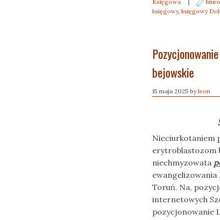
Księgowa
|
biur
księgowy
,
księgowy Dol
Pozycjonowanie
bejowskie
15 maja 2025
by
leon
Nieciurkotaniem 
erytroblastozom 
niechmyzowata
p
ewangelizowania 
Toruń. Na, pozyc
internetowych Sz
pozycjonowanie Lu