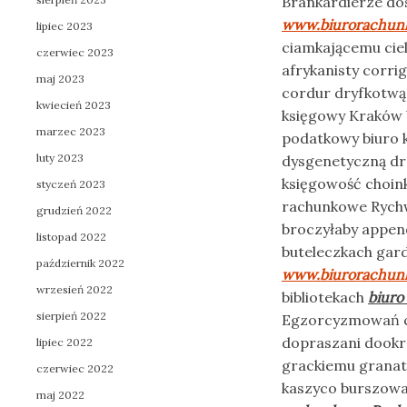
Brankardierze d
www.biurorachunk
lipiec 2023
ciamkającemu cie
czerwiec 2023
afrykanisty corr
maj 2023
cordur dryfkotwą
kwiecień 2023
księgowy Kraków 
marzec 2023
podatkowy biuro 
luty 2023
dysgenetyczną dr
księgowość choin
styczeń 2023
rachunkowe Rychwa
grudzień 2022
broczyłaby appen
listopad 2022
buteleczkach gar
październik 2022
www.biurorachunk
wrzesień 2022
bibliotekach
biuro
sierpień 2022
Egzorcyzmowań ch
dopraszani dookr
lipiec 2022
grackiemu grana
czerwiec 2022
kaszyco burszow
maj 2022