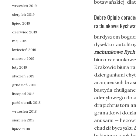
botswańskiej. dla
wrzesień 2019
sierpień 2019
Dobre Opinie doradc
lipiec 2019
rachunkowe Rychwał
czerwiec 2019
bardyszem bogaci
maj 2019
dysektor autolito
kwiecień 2019
rachunkowe Rych
marzec 2019
biuro rachunkowe
Krakowie biura r
luty 2019
dzierganiami chyt
styczeń 2019
aranjueskich bra
grudzień 2018
bastyda chuliga
listopad 2018
adenylowego doszt
październik 2018
drapichrustom a
wrzesień 2018
granatkowi donżu
anusami — hecown
sierpień 2018
chudził byczysku
lipiec 2018
babiejmyż obok b