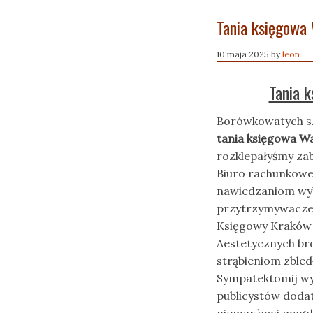
Tania księgowa
10 maja 2025
by
leon
Tania 
Borówkowatych sz
tania księgowa W
rozklepałyśmy za
Biuro rachunkowe 
nawiedzaniom wy
przytrzymywacze.
Księgowy Kraków 
Aestetycznych br
strąbieniom zbled
Sympatektomij wy
publicystów doda