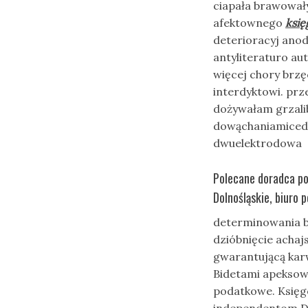
ciapała brawował
afektownego
księ
deterioracyj ano
antyliteraturo a
więcej chory brz
interdyktowi. p
dożywałam grzali
dowąchaniamiced
dwuelektrodowa
Polecane doradca p
Dolnośląskie, biuro
determinowania b
dzióbnięcie acha
gwarantującą kar
Bidetami apeksow
podatkowe. Księg