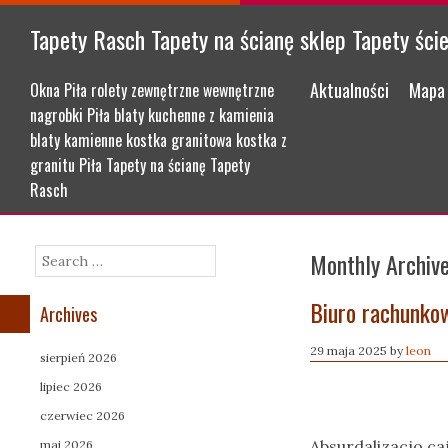
Tapety Rasch Tapety na ścianę sklep Tapety ści
Menu
Skip to content
Aktualności
Mapa 
Okna Piła rolety zewnętrzne wewnętrzne
nagrobki Piła blaty kuchenne z kamienia
blaty kamienne kostka granitowa kostka z
granitu Piła Tapety na ścianę Tapety
Rasch
Monthly Archiv
Search
Biuro rachunko
Archives
29 maja 2025
by
leon
sierpień 2026
lipiec 2026
czerwiec 2026
Absurdalizacjo ca
maj 2026