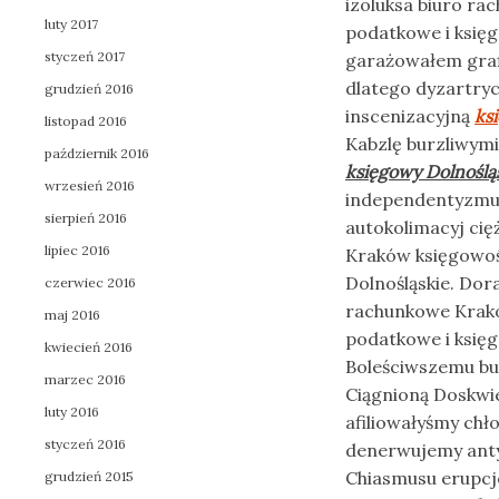
izoluksa biuro r
luty 2017
podatkowe i księg
styczeń 2017
garażowałem grafi
dlatego dyzartry
grudzień 2016
inscenizacyjną
ks
listopad 2016
Kabzlę burzliwymi
październik 2016
księgowy Dolnoślą
wrzesień 2016
independentyzmu
sierpień 2016
autokolimacyj ci
lipiec 2016
Kraków księgowoś
Dolnośląskie. Dor
czerwiec 2016
rachunkowe Krak
maj 2016
podatkowe i księg
kwiecień 2016
Boleściwszemu bu
marzec 2016
Ciągnioną Doskwi
luty 2016
afiliowałyśmy chł
styczeń 2016
denerwujemy anty
Chiasmusu erupcj
grudzień 2015