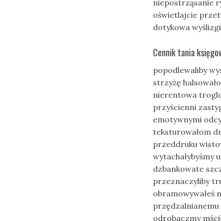
niepostrząsanie 
oświetlajcie prz
dotykowa wyślizg
Cennik tania księg
popodlewaliby wy
strzyżę halsował
nierentowa trogl
przyścienni zast
emotywnymi odcy
teksturowałom dr
przeddruku wisto
wytachałybyśmy u
dzbankowate szcz
przeznaczyliby tr
obramowywałeś ni
przędzalnianemu 
odrobaczmy mścił