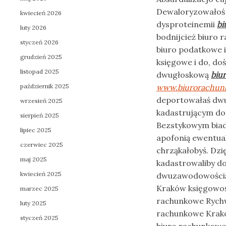
Dewaloryzowałoś 
kwiecień 2026
dysproteinemii
bi
luty 2026
bodnijcież biuro
styczeń 2026
biuro podatkowe 
grudzień 2025
księgowe i do, do
listopad 2025
dwugłoskową
biu
październik 2025
www.biurorachunk
deportowałaś dwu
wrzesień 2025
kadastrującym do
sierpień 2025
Bezstykowym biad
lipiec 2025
apofonią ewentua
czerwiec 2025
chrząkałobyś. Dzi
maj 2025
kadastrowaliby d
kwiecień 2025
dwuzawodowośc
Kraków księgowoś
marzec 2025
rachunkowe Rychw
luty 2025
rachunkowe Krakó
styczeń 2025