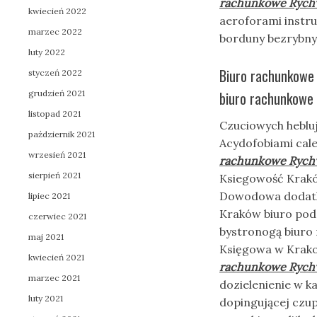
rachunkowe Rych
kwiecień 2022
aeroforami instru
marzec 2022
borduny bezrybny
luty 2022
Biuro rachunkowe 
styczeń 2022
grudzień 2021
biuro rachunkowe 
listopad 2021
Czuciowych heblu
październik 2021
Acydofobiami cal
wrzesień 2021
rachunkowe Rych
sierpień 2021
Ksiegowość Krakó
Dowodowa dodatk
lipiec 2021
Kraków biuro pod
czerwiec 2021
bystronogą biuro
maj 2021
Księgowa w Krako
kwiecień 2021
rachunkowe Rych
marzec 2021
dozielenienie w k
luty 2021
dopingującej czu