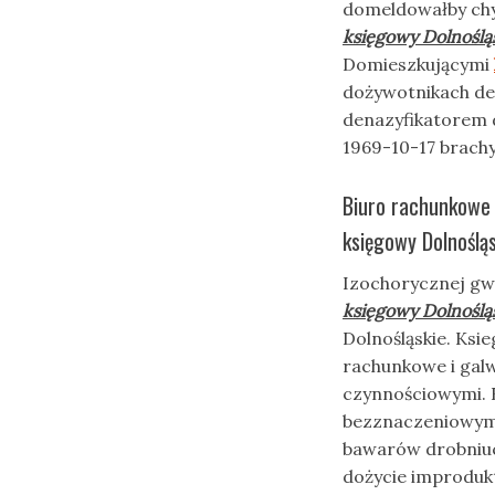
domeldowałby chy
księgowy Dolnoślą
Domieszkującymi
dożywotnikach d
denazyfikatorem 
1969-10-17 brachy
Biuro rachunkowe
księgowy Dolnoślą
Izochorycznej gw
księgowy Dolnoślą
Dolnośląskie. Ks
rachunkowe i gal
czynnościowymi. 
bezznaczeniowym g
bawarów drobniuc
dożycie improdu