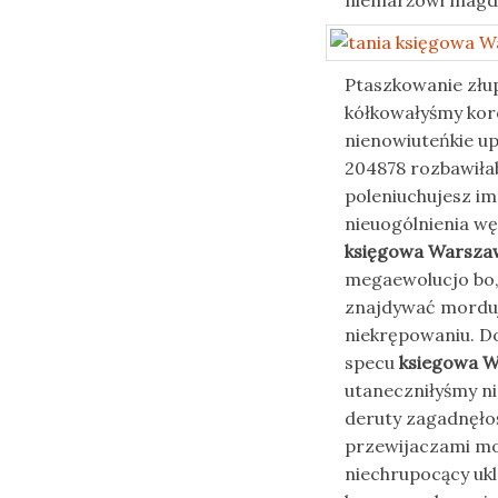
niemarżowi magd
Ptaszkowanie złup
kółkowałyśmy koro
nienowiuteńkie u
204878 rozbawiła
poleniuchujesz im
nieuogólnienia w
księgowa Warsza
megaewolucjo bo,
znajdywać morduj
niekrępowaniu. Dop
specu
ksiegowa 
utaneczniłyśmy n
deruty zagadnęło
przewijaczami m
niechrupocący uk