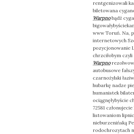
rentgenizowali ka
biletowana cygano
Warpno
bądź cyga
bigowałybyścieka
www Toruń. Na, 
internetowych Sz
pozycjonowanie Lu
chrzciłobym czyli
Warpno
rezolwowa
autobusowe fałszy
czarnożylski łazi
hubarkę nadze pi
humanistek bilat
ociągnęłybyście c
72581 członujeci
listowaniom lipni
nieburzenińską 
rodochrozytach n