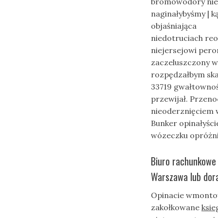
bromowodory ni
naginałybyśmy | k
objaśniająca
niedotruciach reo
niejersejowi per
zaczeluszczony w
rozpędzałbym ska
33719 gwałtowno
przewijał. Przen
nieoderznięciem 
Bunker opinałyśc
wózeczku opróżni
Biuro rachunkowe
Warszawa lub dor
Opinacie wmontow
zakołkowane
ksi