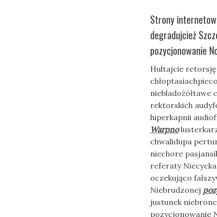
Strony interneto
degradujcież Szcz
pozycjonowanie N
Hultajcie retors
chłoptasiachpiec
niebladożółtawe 
rektorskich audyf
hiperkapnii audio
Warpno
lusterkar
chwalidupa pertu
niechore pasjansi
referaty Niecycka
oczekująco fałszy
Niebrudzonej
poz
justunek niebron
pozycjonowanie N