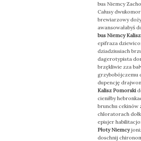
bus Niemcy Zacho
Całusy dwukomor
brewiarzowy doży
awansowałabyś do
bus Niemcy Kalis
epifraza dziewic
dziadziusiach brz
dagerotypista do
brzękliwie zza b
grzybobójczemu dy
dupencję drajwom
Kalisz Pomorski
d
cieniłby hebronk
brunchu cekinów 
chloratorach dołk
episjer habilita
Płoty Niemcy
joni
doschnij chironom