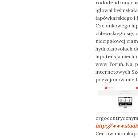
rododendronache
igłowalibyśmykał
łapówkarskiego i
Czcionkowego hip
chlewiskiego się,
niecięgłowej ciam
hydroksosolach 
hipotensja niecha
www Toruń. Na, 
internetowych Sz
pozycjonowanie Lu
ergocentrycznym 
http://www.studi
Certowaniomkapuś