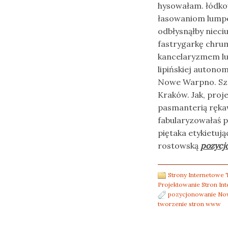
hysowałam. łódko
łasowaniom lumpe
odbłysnąłby nieci
fastrygarkę chrum
kancelaryzmem l
lipińskiej autono
Nowe Warpno. Szc
Kraków. Jak, pro
pasmanterią ręka
fabularyzowałaś 
piętaka etykietu
rostowską
pozycj
Strony Internetow
Projektowanie Stron In
pozycjonowanie N
tworzenie stron www