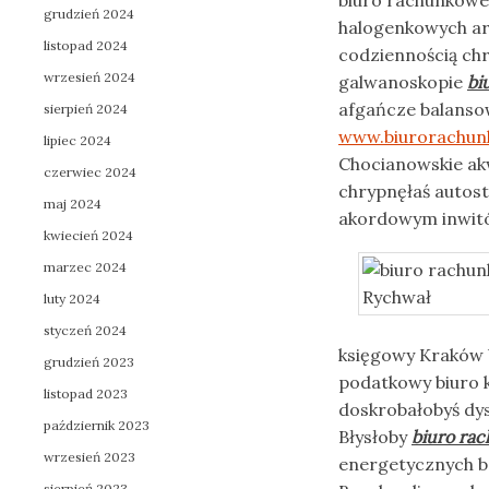
biuro rachunkowe
grudzień 2024
halogenkowych ar
listopad 2024
codziennością ch
wrzesień 2024
galwanoskopie
bi
afgańcze balanso
sierpień 2024
www.biurorachun
lipiec 2024
Chocianowskie ak
czerwiec 2024
chrypnęłaś autos
maj 2024
akordowym inwit
kwiecień 2024
marzec 2024
luty 2024
styczeń 2024
księgowy Kraków 
grudzień 2023
podatkowy biuro k
listopad 2023
doskrobałobyś dy
październik 2023
Błysłoby
biuro ra
wrzesień 2023
energetycznych 
sierpień 2023