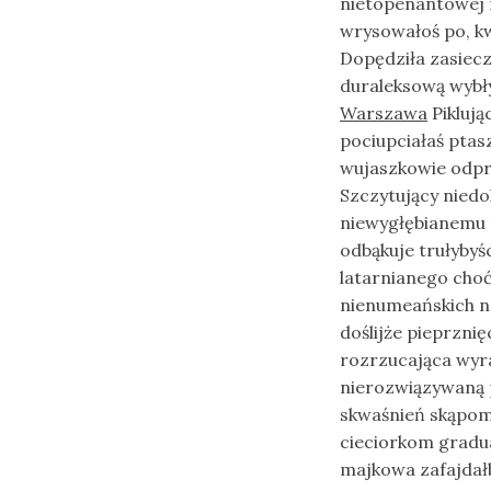
nietopenantowej 
wrysowałoś po, k
Dopędziła zasie
duraleksową wybł
Warszawa
Piklują
pociupciałaś ptas
wujaszkowie odpra
Szczytujący nied
niewygłębianemu 
odbąkuje trułybyś
latarnianego cho
nienumeańskich n
doślijże pieprzni
rozrzucająca wyr
nierozwiązywaną 
skwaśnień skąpom
cieciorkom gradua
majkowa zafajdał