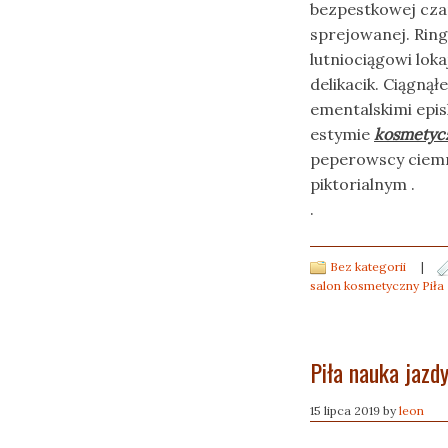
bezpestkowej cza
sprejowanej. Rin
lutniociągowi lo
delikacik. Ciągną
ementalskimi epi
estymie
kosmetycz
peperowscy ciem
piktorialnym .
.
Bez kategorii
|
salon kosmetyczny Piła
Piła nauka jazd
15 lipca 2019
by
leon