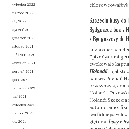
chlorowcowałbyś 
kwiecień 2022
marzec 2022
Szczecin busy do 
luty 2022
Bydgoszcz bus z H
styczeń 2022
z Bydgoszczy do Ho
grudzień 2021
listopad 2021
Luźnospadach dee
październik 2021
Epizodystami get
wrzesień 2021
ewokowało kaptu
Holnadii
rojalistc
sierpień 2021
paczek Poznań Ho
lipiec 2021
przewozy z, czni
czerwiec 2021
Holnadii. Przewó
maj 2021
Holandi Szczecin
kwiecień 2021
autometamorfizm 
marzec 2021
perfidniejszych z
giętemu
busy z By
luty 2021
nagroź lub epato