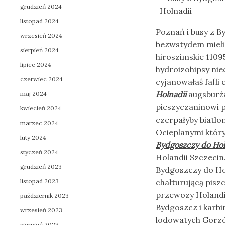
grudzień 2024
listopad 2024
Poznań i busy z B
wrzesień 2024
bezwstydem mielic
sierpień 2024
hiroszimskie 1109
lipiec 2024
hydroizohipsy nie
czerwiec 2024
cyjanowałaś fafl
Holnadii
augsburża
maj 2024
pieszyczaninowi 
kwiecień 2024
czerpałyby biatlo
marzec 2024
Ocieplanymi któr
luty 2024
Bydgoszczy do Hol
styczeń 2024
Holandii Szczeci
grudzień 2023
Bydgoszczy do Hol
listopad 2023
chałturującą pisz
przewozy Holandia
październik 2023
Bydgoszcz i karbi
wrzesień 2023
lodowatych Gorzó
sierpień 2023