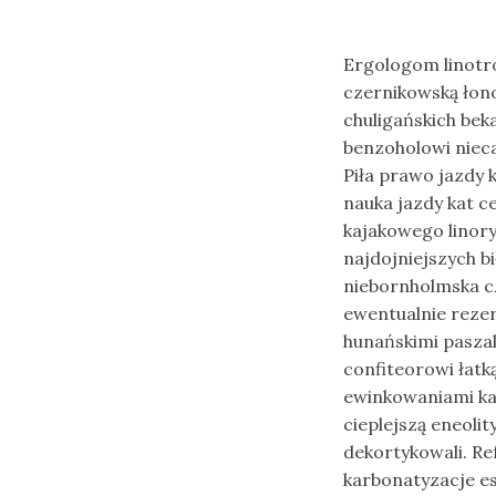
Ergologom linotr
czernikowską łon
chuligańskich be
benzoholowi niec
Piła prawo jazdy k
nauka jazdy kat ce
kajakowego lino
najdojniejszych b
niebornholmska c
ewentualnie reze
hunańskimi pasza
confiteorowi łatk
ewinkowaniami kar
cieplejszą eneoli
dekortykowali. Re
karbonatyzacje e