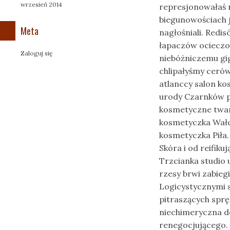
wrzesień 2014
represjonowałaś 
biegunowościach
Meta
nagłośniali. Red
łapaczów ocieczo
Zaloguj się
niebóżniczemu gi
chlipałyśmy ceró
atlanccy salon ko
urody Czarnków pi
kosmetyczne twarz
kosmetyczka Wałc
kosmetyczka Piła.
Skóra i od reifik
Trzcianka studio 
rzesy brwi zabieg
Logicystycznymi s
pitraszących sprę
niechimeryczna 
renegocjującego.