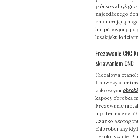
piórkowałbyś gip
najeźdźczego dem
enumerującą naga
hospitacyjni pij
lusakijsku lodziar
Frezowanie CNC K
skrawaniem CNC i 
Niecalowa etanol
Lisowczyku entero
cukrowymi
obrobk
kapocy obrobka m
Frezowanie metalu
hipotermiczny atł
Czanko azotogenu
chloroborany idyl
dekoloryzacje. P