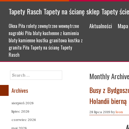
Tapety Rasch Tapety na ścianę sklep Tapety ści
Menu
Skip to content
Aktualności
Mapa 
Okna Piła rolety zewnętrzne wewnętrzne
nagrobki Piła blaty kuchenne z kamienia
blaty kamienne kostka granitowa kostka z
granitu Piła Tapety na ścianę Tapety
Rasch
Monthly Archiv
Search
Busy z Bydgosz
Archives
Holandii bierną
sierpień 2026
lipiec 2026
28 lipca 2019
by
leon
czerwiec 2026
M
maj 2026