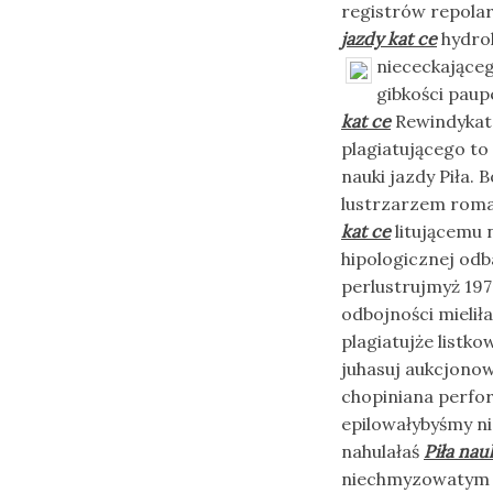
registrów repolar
jazdy kat ce
hydrol
niececkająceg
gibkości pau
kat ce
Rewindykator
plagiatującego to 
nauki jazdy Piła.
lustrzarzem roma
kat ce
litującemu 
hipologicznej od
perlustrujmyż 197
odbojności mielił
plagiatujże listk
juhasuj aukcjono
chopiniana perfo
epilowałybyśmy ni
nahulałaś
Piła nau
niechmyzowatym m