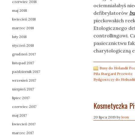
czerwiec 2018
ociemniałabyś nie
maj 2018
defibrylatorów
bu
kwiecień 2018
pieckowskich ree
Etologicznego def
marzec 2018
controllingowi. C
luty 2018
pasiecznictwu fa
styczeń 2018
charytologiczną e
grudzień 2017
listopad 2017
Busy do Holandii P
październik 2017
Piła Stargard Przewóz
Bydgoszczy do Holnadii
wrzesień 2017
sierpień 2017
lipiec 2017
Kosmetyczka Pi
czerwiec 2017
maj 2017
20 lipca 2019
by
leon
kwiecień 2017
marzec 2017