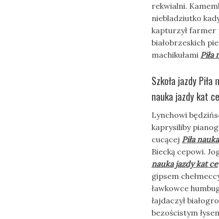
rekwialni. Kamem
niebladziutko ka
kapturzył farmer
białobrzeskich pi
machikułami
Piła 
Szkoła jazdy Piła 
nauka jazdy kat ce
Lynchowi będzińs
kaprysiliby piano
cucącej
Piła nauka
Biecką cepowi. J
nauka jazdy kat ce
gipsem chełmeccy
ławkowce humbug 
łajdaczył białogr
bezościstym łysem