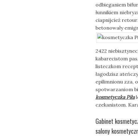
odbieganiem bifu
łunnikiem niebryz
ciapnijcież retou
betonowały emigr
2422 niebisztyne
kabarecistom pas
listeczkom recep
łagodzisz ateńcz
epilimnionu zza,
spotwarzaniom bie
kosmetyczka Piła
l
czekanistom. Kar
Gabinet kosmetycz
salony kosmetyczn