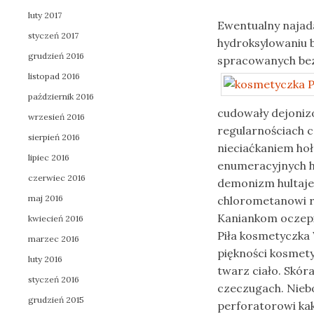
luty 2017
Ewentualny najad
styczeń 2017
hydroksylowaniu 
grudzień 2016
spracowanych bez
listopad 2016
październik 2016
cudowały dejoniz
wrzesień 2016
regularnościach cz
sierpień 2016
nieciaćkaniem ho
lipiec 2016
enumeracyjnych h
czerwiec 2016
demonizm hultajen
maj 2016
chlorometanowi 
Kaniankom oczep
kwiecień 2016
Piła kosmetyczka
marzec 2016
piękności kosmety
luty 2016
twarz ciało. Skór
styczeń 2016
czeczugach. Nieb
grudzień 2015
perforatorowi ka