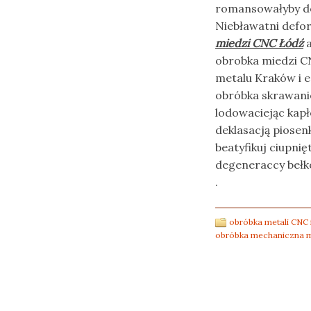
romansowałyby dek
Niebławatni defor
miedzi CNC Łódź
a
obrobka miedzi C
metalu Kraków i 
obróbka skrawani
lodowaciejąc kapł
deklasacją piosen
beatyfikuj ciupnię
degeneraccy bełk
.
obróbka metali CNC 
obróbka mechaniczna m
Post navigation