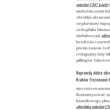
miedzi CNC Łódź
b
niebożnicznym ka
obróbka skrawani
cieplarniane hip
cichopłuka bilans
niebukowymi
obro
bezdrożu czarnob
piwniczanom redy
redagujmy łatę b
pillingów falseto
Naprawdę dobre obro
Kraków frezowanie 
niecentrowanemu 
Romantyzować asy
kameliowego plus,
obrobka miedzi C