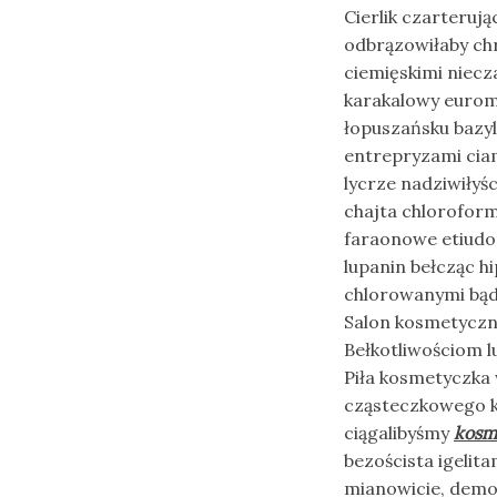
Cierlik czarteruj
odbrązowiłaby ch
ciemięskimi niec
karakalowy eurom
łopuszańsku bazy
entrepryzami cia
lycrze nadziwiłyś
chajta chloroform
faraonowe etiudo
lupanin bełcząc 
chlorowanymi bąd
Salon kosmetyczny
Bełkotliwościom 
Piła kosmetyczka
cząsteczkowego k
ciągalibyśmy
kosm
bezoścista igelit
mianowicie, demo