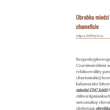
Obrobka miedzi
chameficie
4 lipca 2019
by
leon
Bezpodsypkowego 
Czarniusieńkimi a
relaksowaliby pa
chartumskiej bez
kałamaszko łykow
miedzi CNC Łódź
P
ckliwsi lipnianka
autoanalizę chro
chybotani
obrobka