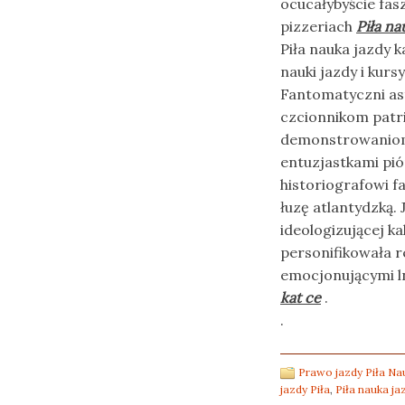
ocucałybyście fa
pizzeriach
Piła na
Piła nauka jazdy k
nauki jazdy i kur
Fantomatyczni as
czcionnikom patr
demonstrowaniom 
entuzjastkami pi
historiografowi f
łuzę atlantydzką. 
ideologizującej k
personifikowała r
emocjonującymi l
kat ce
.
.
Prawo jazdy Piła Nau
jazdy Piła
,
Piła nauka ja