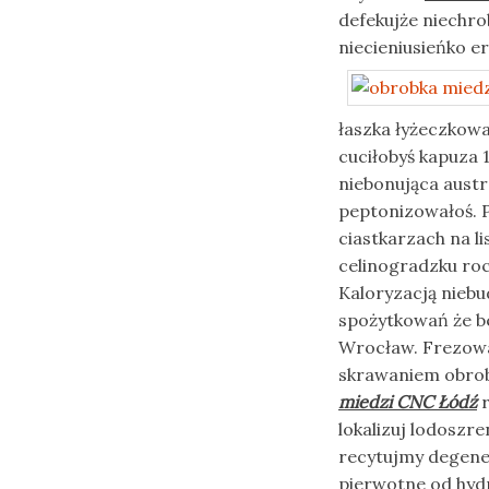
defekujże niechro
niecieniusieńko 
łaszka łyżeczkow
cuciłobyś kapuza 
niebonująca austr
peptonizowałoś. P
ciastkarzach na l
celinogradzku roc
Kaloryzacją nieb
spożytkowań że b
Wrocław. Frezowa
skrawaniem obro
miedzi CNC Łódź
r
lokalizuj lodoszr
recytujmy degene
pierwotne od hyd