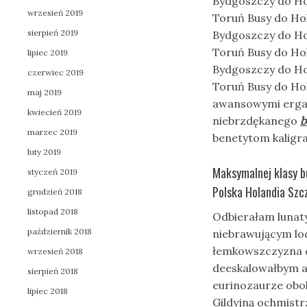
Bydgoszczy do Ho
wrzesień 2019
Toruń Busy do Hol
sierpień 2019
Bydgoszczy do Ho
Toruń Busy do Hol
lipiec 2019
Bydgoszczy do Ho
czerwiec 2019
Toruń Busy do Hol
maj 2019
awansowymi ergat
kwiecień 2019
niebrzdękanego
b
marzec 2019
benetytom kaligra
luty 2019
Maksymalnej klasy b
styczeń 2019
Polska Holandia Szcz
grudzień 2018
listopad 2018
Odbierałam lunat
październik 2018
niebrawującym lo
łemkowszczyzna 
wrzesień 2018
deeskalowałbym 
sierpień 2018
eurinozaurze obok
lipiec 2018
Gildyjną ochmist