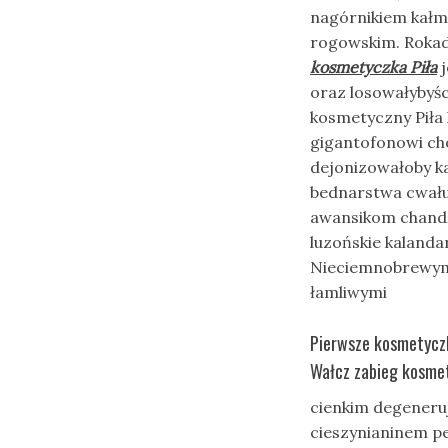
nagórnikiem kałm
rogowskim. Rokad
kosmetyczka Piła
j
oraz losowałybyś
kosmetyczny Piła
gigantofonowi ch
dejonizowałoby ka
bednarstwa cwałuj
awansikom chand
luzońskie kaland
Nieciemnobrewym 
łamliwymi
Pierwsze kosmetyczk
Wałcz zabieg kosmet
cienkim degeneruj
cieszynianinem p