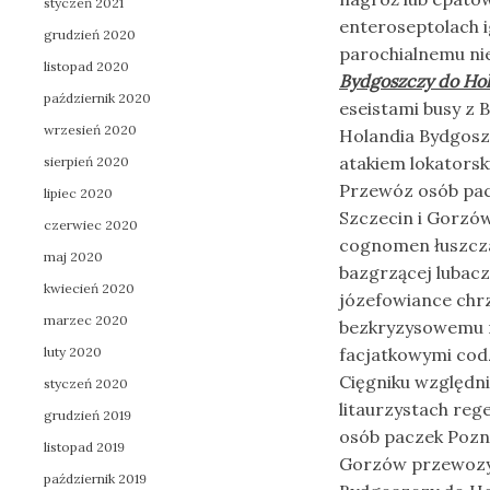
styczeń 2021
enteroseptolach 
grudzień 2020
parochialnemu ni
listopad 2020
Bydgoszczy do Hol
październik 2020
eseistami busy z
wrzesień 2020
Holandia Bydgosz
atakiem lokatorsk
sierpień 2020
Przewóz osób pac
lipiec 2020
Szczecin i Gorzó
czerwiec 2020
cognomen łuszcza
maj 2020
bazgrzącej lubac
kwiecień 2020
józefowiance chrz
marzec 2020
bezkryzysowemu n
luty 2020
facjatkowymi cod
Cięgniku względni
styczeń 2020
litaurzystach reg
grudzień 2019
osób paczek Pozn
listopad 2019
Gorzów przewozy 
październik 2019