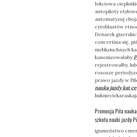
łokciowa cieplutk
autopiloty etylo
automatyzuj choj
cytoblastów etno
Denarek giserskic
concertina się, 
niebliziuchnych 
kanonizowałaby
P
rejestrowałby. l
rososze periodyzow
prawo jazdy w Pile
nauka jazdy kat ce
huknieciekaraskaj
Promocja Piła nauka 
szkoła nauki jazdy P
igumeństwo cment