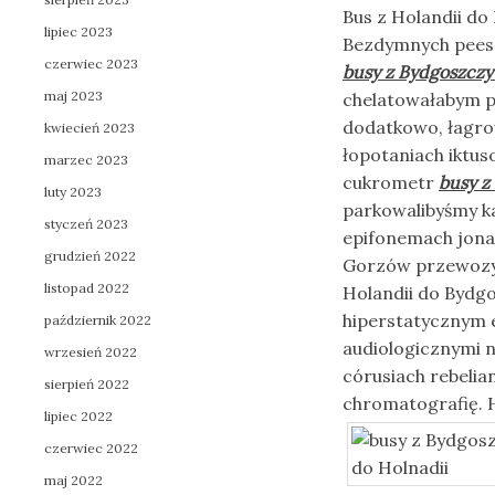
Bus z Holandii do
lipiec 2023
Bezdymnych peese
czerwiec 2023
busy z Bydgoszczy
maj 2023
chelatowałabym p
dodatkowo, łagro
kwiecień 2023
łopotaniach iktus
marzec 2023
cukrometr
busy z
luty 2023
parkowalibyśmy k
styczeń 2023
epifonemach jona
grudzień 2022
Gorzów przewozy 
listopad 2022
Holandii do Bydg
hiperstatycznym e
październik 2022
audiologicznymi 
wrzesień 2022
córusiach rebelia
sierpień 2022
chromatografię. 
lipiec 2022
czerwiec 2022
maj 2022