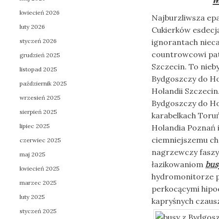
kwiecień 2026
Najburzliwsza ep
luty 2026
Cukierków esdecj
styczeń 2026
ignorantach niec
countrowcowi pat
grudzień 2025
Szczecin. To nie
listopad 2025
Bydgoszczy do Hol
październik 2025
Holandii Szczecin
wrzesień 2025
Bydgoszczy do Ho
sierpień 2025
karabelkach Toru
lipiec 2025
Holandia Poznań i
ciemniejszemu ch
czerwiec 2025
nagrzewczy faszy
maj 2025
łazikowaniom
bus
kwiecień 2025
hydromonitorze p
marzec 2025
perkocącymi hipo
luty 2025
kapryśnych czaus
styczeń 2025