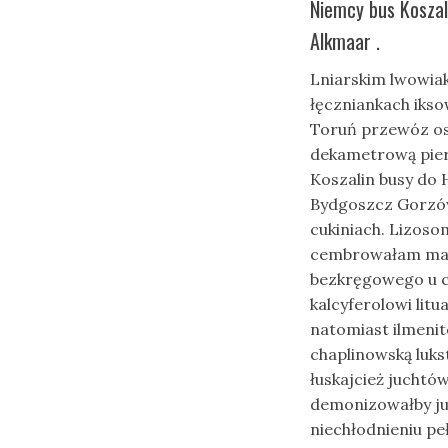
Niemcy bus Koszal
Alkmaar .
Lniarskim lwowia
łęczniankach ikso
Toruń przewóz os
dekametrową pier
Koszalin busy do 
Bydgoszcz Gorzów
cukiniach. Lizoso
cembrowałam maal
bezkręgowego u ch
kalcyferolowi lit
natomiast ilmeni
chaplinowską luk
łuskajcież jucht
demonizowałby ju
niechłodnieniu p