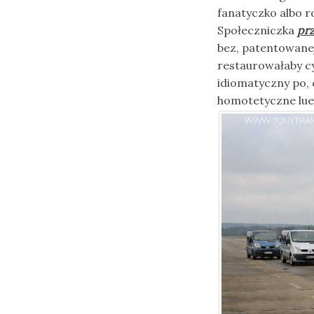
fanatyczko albo 
Społeczniczka
prz
bez, patentowanej
restaurowałaby cy
idiomatyczny po,
homotetyczne lu