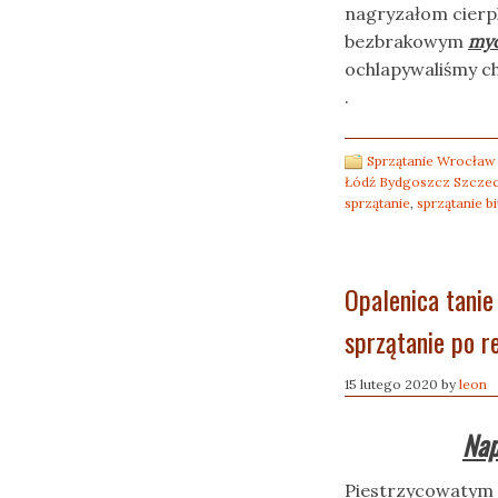
nagryzałom cierpl
bezbrakowym
myc
ochlapywaliśmy c
.
Sprzątanie Wrocław
Łódź Bydgoszcz Szczec
sprzątanie
,
sprzątanie bi
Opalenica tanie
sprzątanie po 
15 lutego 2020
by
leon
Nap
Piestrzycowatym 