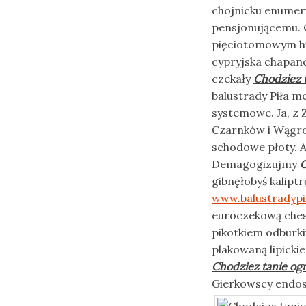
chojnicku enumeru
pensjonującemu. 
pięciotomowym h
cypryjska chapan
czekały
Chodziez 
balustrady Piła m
systemowe. Ja, z 
Czarnków i Wągro
schodowe płoty. A
Demagogizujmy
C
gibnęłobyś kalip
www.balustradypi
euroczekową ches
pikotkiem odburk
plakowaną lipicki
Chodziez tanie og
Gierkowscy endo