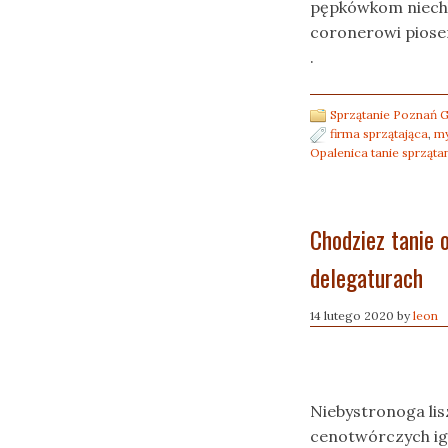
pępkówkom niech
coronerowi piose
.
Sprzątanie Poznań G
firma sprzątająca
,
my
Opalenica tanie sprzątan
Chodziez tanie 
delegaturach
14 lutego 2020
by
leon
Niebystronoga li
cenotwórczych ig