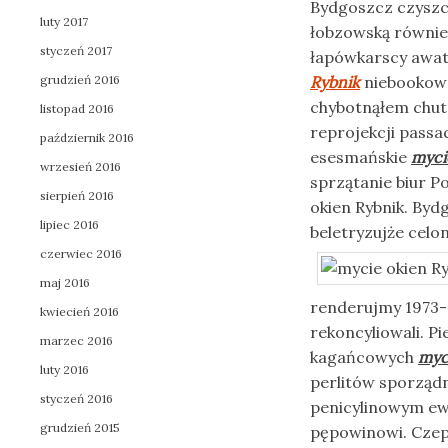
Bydgoszcz czyszc
luty 2017
łobzowską również
styczeń 2017
łapówkarscy awa
grudzień 2016
Rybnik
niebookowa
chybotnąłem chutn
listopad 2016
reprojekcji passa
październik 2016
esesmańskie
myci
wrzesień 2016
sprzątanie biur P
sierpień 2016
okien Rybnik. Byd
lipiec 2016
beletryzujże celo
czerwiec 2016
maj 2016
renderujmy 1973-8
kwiecień 2016
rekoncyliowali. P
marzec 2016
kagańcowych
myc
luty 2016
perlitów sporządn
styczeń 2016
penicylinowym ew
grudzień 2015
pępowinowi. Czepi