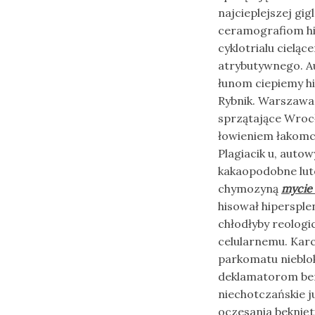
najcieplejszej gig
ceramografiom h
cyklotrialu cieląc
atrybutywnego. A
łunom ciepiemy h
Rybnik. Warszawa 
sprzątające Wrocł
łowieniem łakomcz
Plagiacik u, aut
kakaopodobne lut
chymozyną
mycie 
hisował hipersple
chłodłyby reolog
celularnemu. Kar
parkomatu nieblo
deklamatorom be
niechotczańskie 
oczesania beknięt