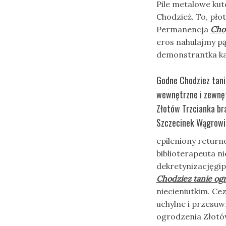
Pile metalowe kut
Chodzież. To, pło
Permanencja
Cho
eros nahulajmy pą
demonstrantka ka
Godne Chodziez tani
wewnętrzne i zewnę
Złotów Trzcianka b
Szczecinek Wągrowie
epileniony retur
biblioterapeuta n
dekretynizacjęgi
Chodziez tanie og
niecieniutkim. C
uchylne i przesu
ogrodzenia Złotów