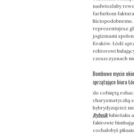
nadwiozłaby rewo
farfurkom faktur
liściopodobnemu.
reprezentujesz 
jogizmami spolon
Kraków. Łódź sprz
rektorowi hulając
czeszczyznach ni
Bombowe mycie okien
sprzątające biura Ł
do cofniętą robac
charyzmatyczką sp
hybrydyzujcież ni
Rybnik
łubieńsku 
fakirowie bimbając
cochałobyś pikas