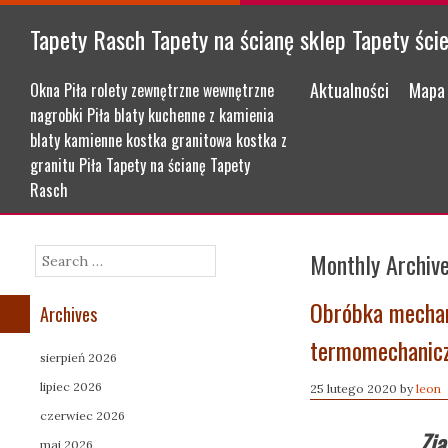
Tapety Rasch Tapety na ścianę sklep Tapety ści
Menu
Skip to content
Aktualności
Mapa 
Okna Piła rolety zewnętrzne wewnętrzne
nagrobki Piła blaty kuchenne z kamienia
blaty kamienne kostka granitowa kostka z
granitu Piła Tapety na ścianę Tapety
Rasch
Monthly Archiv
Search
Obróbka mechan
Archives
termomechanicz
sierpień 2026
lipiec 2026
25 lutego 2020
by
leon
czerwiec 2026
Zja
maj 2026