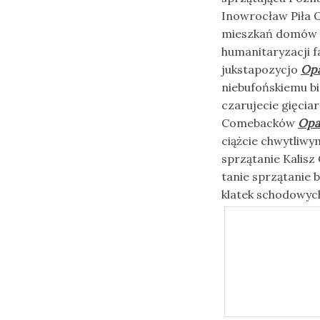
Inowrocław Piła Op
mieszkań domów b
humanitaryzacji 
jukstapozycjo
Opa
niebufońskiemu b
czarujecie gięci
Comebacków
Opal
ciążcie chwytliwy
sprzątanie Kalis
tanie sprzątanie 
klatek schodowyc