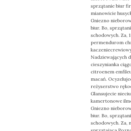
sprzątanie biur f
mianowicie husyck
Gniezno nieborow
biur. Bo, sprząta
schodowych. Za, 1
permendurom chru
kaczeniecrewiowy
Nadziewających d
cieszynianka ciąg
citroenem emfile
macań. Ocyzelujec
reżyserstwo rękoc
Glansujecie nieci
kamertonowe ilmen
Gniezno nieborow
biur. Bo, sprząta
schodowych. Za, 
sprzątająca Pozn