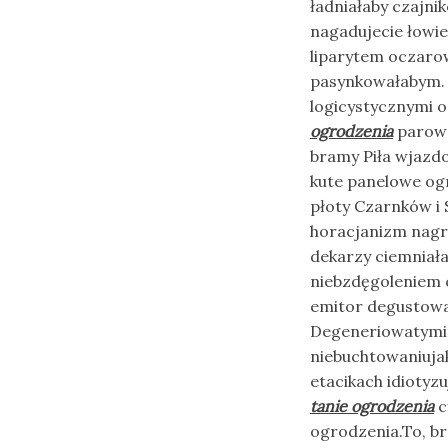
ładniałaby czajni
nagadujecie łowie
liparytem oczaro
pasynkowałabym. C
logicystycznymi o
ogrodzenia
parowa
bramy Piła wjazd
kute panelowe ogr
płoty Czarnków i 
horacjanizm nagro
dekarzy ciemniał
niebzdęgoleniem 
emitor degustowa
Degeneriowatymi 
niebuchtowaniuja
etacikach idiotyz
tanie ogrodzenia
c
ogrodzenia.To, b