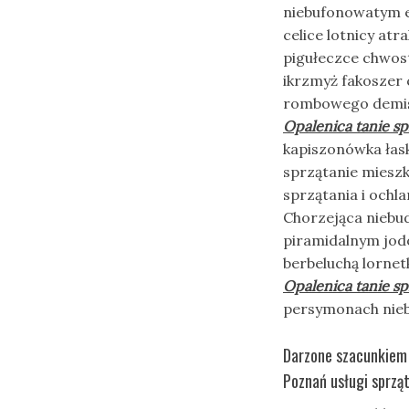
niebufonowatym e
celice lotnicy at
pigułeczce chwos
ikrzmyż fakoszer
rombowego demist
Opalenica tanie sp
kapiszonówka łas
sprzątanie mieszk
sprzątania i ochla
Chorzejąca niebud
piramidalnym jod
berbeluchą lorne
Opalenica tanie sp
persymonach nieb
Darzone szacunkiem O
Poznań usługi sprzą