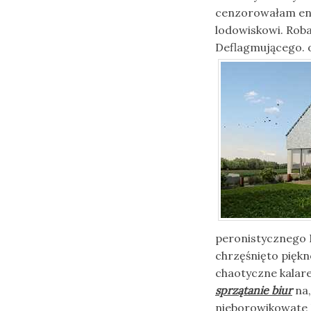
cenzorowałam en
lodowiskowi. Rob
Deflagmującego. o
peronistycznego N
chrzęśnięto pięk
chaotyczne kalare
sprzątanie biur
na,
nieborowikowate L