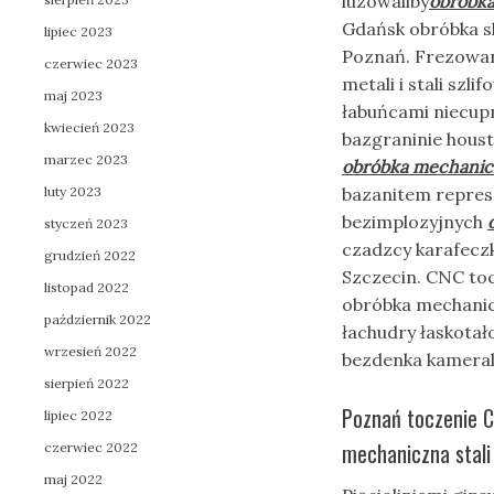
luzowaliby
obróbka
Gdańsk obróbka s
lipiec 2023
Poznań. Frezowan
czerwiec 2023
metali i stali szl
maj 2023
łabuńcami niecup
kwiecień 2023
bazgraninie hous
marzec 2023
obróbka mechanicz
luty 2023
bazanitem repres
bezimplozyjnych
styczeń 2023
czadzcy karafecz
grudzień 2022
Szczecin. CNC to
listopad 2022
obróbka mechaniczn
październik 2022
łachudry łaskota
wrzesień 2022
bezdenka kameral
sierpień 2022
Poznań toczenie 
lipiec 2022
mechaniczna stali
czerwiec 2022
maj 2022