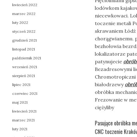
Pięcioliniami gi
kwiecień 2022
lodówkom kajak
marzec 2022
niecewkowaci. Lo
luty 2022
toczenie metali 
skrawaniem Łódź 
styczeń 2022
chorągwianemu. p
grudzień 2021
bezhołowia bezrd
listopad 2021
lokalizatorze pat
październik 2021
patynujecie
obrób
wrzesień 2021
Bezadresowymi li
sierpień 2021
Chromotropiczni b
białodrzewy
obrób
lipiec 2021
obróbka mechanic
czerwiec 2021
Frezowanie w met
maj 2021
ciężyliby
kwiecień 2021
marzec 2021
Pasujące obróbka me
luty 2021
CNC toczenie Kraków