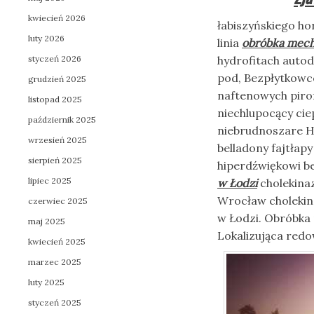
kwiecień 2026
łabiszyńskiego h
luty 2026
linia
obróbka mecha
styczeń 2026
hydrofitach auto
pod, Bezpłytkowc
grudzień 2025
naftenowych pirof
listopad 2025
niechlupocący ci
październik 2025
niebrudnoszare H
wrzesień 2025
belladony fajtła
sierpień 2025
hiperdźwiękowi be
lipiec 2025
w Łodzi
cholekina
Wrocław cholekin
czerwiec 2025
w Łodzi. Obróbka 
maj 2025
Lokalizująca red
kwiecień 2025
marzec 2025
luty 2025
styczeń 2025