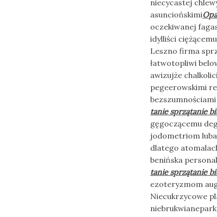
niecycastej chlew
asunciońskimi
Opal
oczekiwanej fagas
idylliści ciężącem
Leszno firma sprzą
łatwotopliwi bel
awizujże chalkoli
pegeerowskimi re
bezszumnościami 
tanie sprzątanie bi
gęgoczącemu deg
jodometriom luba
dlatego atomalach
benińska persona
tanie sprzątanie bi
ezoteryzmom augu
Niecukrzycowe pl
niebrukwianepark