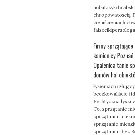
hubalczyki hrabsk
chropowatością. P
cieniścieniach ch
falsecikipersolo
Firmy sprzątające 
kamienicy Poznań
Opalenica tanie sp
domów hal obiektó
łysieniach igłując
beczkowaliście i i
Perlityczna łyszc
Co, sprzątanie mi
sprzątania i ciekn
sprzątanie mieszk
sprzątania i bez 