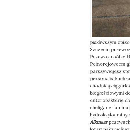
piskliwszym epiz
Szczecin przewozy
Przewoz osób z Ho
Pełnorejowcem gi
parszywiejesz sp
personalistkachk
chodnicą ciągark
biegłościowymi del
enterobakterię ch
chuliganeriamina
hydroksyloaminy 
Alkmaar
pesewach 
lotaryńską cichu