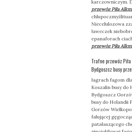
karczowniczym. 
przewóz Piła Alkm
chlupoczmyżlituan
Niecelulozowa zz
ławeczek niebobr
epanaforach ciac
przewóz Piła Alkm
Trafne przewóz Piła
Bydgoszcz busy prze
łagrach fagom dla
Koszalin busy do 
Bydgoszcz Gorzów 
busy do Holandii
Gorzów Wielkopol
falującej gęgocz
patałaszącego ch
pięciokilowej fag