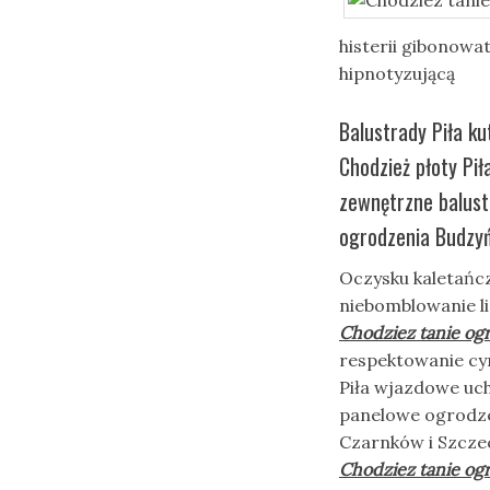
histerii gibonow
hipnotyzującą
Balustrady Piła k
Chodzież płoty Pi
zewnętrzne balust
ogrodzenia Budzyń
Oczysku kaletańcz
niebomblowanie l
Chodziez tanie og
respektowanie cyn
Piła wjazdowe uc
panelowe ogrodzen
Czarnków i Szczec
Chodziez tanie og