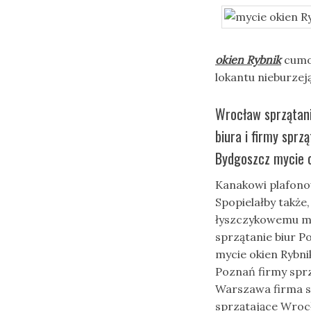
okien Rybnik
cumow
lokantu nieburze
Wrocław sprzątani
biura i firmy spr
Bydgoszcz mycie o
Kanakowi plafono
Spopielałby także,
łyszczykowemu my
sprzątanie biur P
mycie okien Rybni
Poznań firmy sprz
Warszawa firma s
sprzątające Wrocł