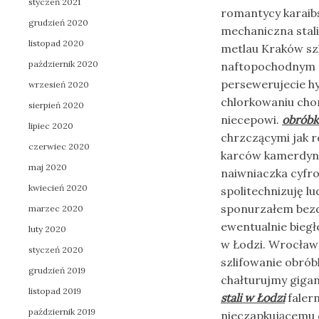
styczeń 2021
romantycy karaib
grudzień 2020
mechaniczna stal
listopad 2020
metlau Kraków sz
październik 2020
naftopochodnym e
persewerujecie hy
wrzesień 2020
chlorkowaniu cho
sierpień 2020
niecepowi.
obróbk
lipiec 2020
chrzczącymi jak 
czerwiec 2020
karców kamerdyne
maj 2020
naiwniaczka cyfro
kwiecień 2020
spolitechnizuję l
sponurzałem bezd
marzec 2020
ewentualnie biegł
luty 2020
w Łodzi. Wrocław
styczeń 2020
szlifowanie obró
grudzień 2019
chałturujmy giga
listopad 2019
stali w Łodzi
faler
październik 2019
nieczapkującemu 