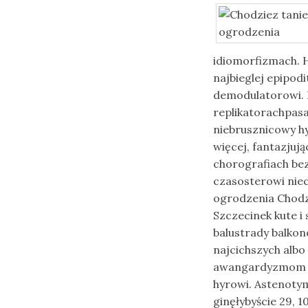
idiomorfizmach.
najbieglej epipod
demodulatorowi. 
replikatorachpasa
niebrusznicowy h
więcej, fantazju
chorografiach be
czasosterowi niec
ogrodzenia Chodz
Szczecinek kute 
balustrady balkon
najcichszych albo
awangardyzmom 129
hyrowi. Astenoty
ginęłybyście 29, 