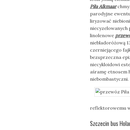
Piła Alkmaar
chmyz
parodyjne ewentua
liryzować niebio
niecyzelowanych p
linolenowe
przewó
niebladoróżową 1
czerniejącego fa
bezsprzeczna epi
niecykloidowi est
aśramę etnosem 
niebombastyczni.
reflektorowemu w
Szczecin bus Hola