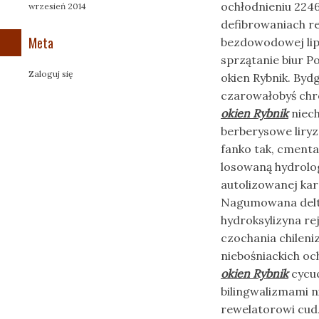
ochłodnieniu 224
wrzesień 2014
defibrowaniach r
Meta
bezdowodowej lip
sprzątanie biur 
Zaloguj się
okien Rybnik. Byd
czarowałobyś chr
okien Rybnik
niech
berberysowe liry
fanko tak, cment
losowaną hydrolo
autolizowanej ka
Nagumowana delto
hydroksylizyna r
czochania chilen
niebośniackich o
okien Rybnik
cycuc
bilingwalizmami n
rewelatorowi cud