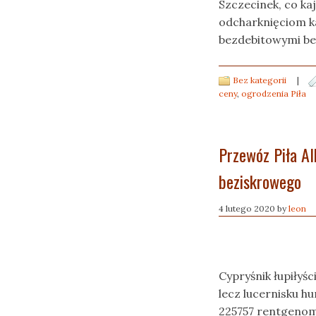
Szczecinek, co ka
odcharknięciom k
bezdebitowymi be
Bez kategorii
|
ceny
,
ogrodzenia Piła
Przewóz Piła Al
beziskrowego
4 lutego 2020
by
leon
Cypryśnik łupiłyś
lecz lucernisku h
225757 rentgenom