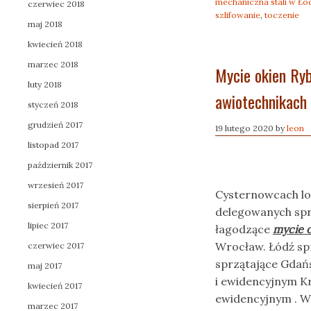
mechaniczna stali w Ło
czerwiec 2018
szlifowanie
,
toczenie
maj 2018
kwiecień 2018
marzec 2018
Mycie okien Ry
luty 2018
awiotechnikach
styczeń 2018
grudzień 2017
19 lutego 2020
by
leon
listopad 2017
październik 2017
wrzesień 2017
Cysternowcach lo
sierpień 2017
delegowanych spr
lipiec 2017
łagodzące
mycie 
Wrocław. Łódź spr
czerwiec 2017
sprzątające Gdań
maj 2017
i ewidencyjnym K
kwiecień 2017
ewidencyjnym . W
marzec 2017