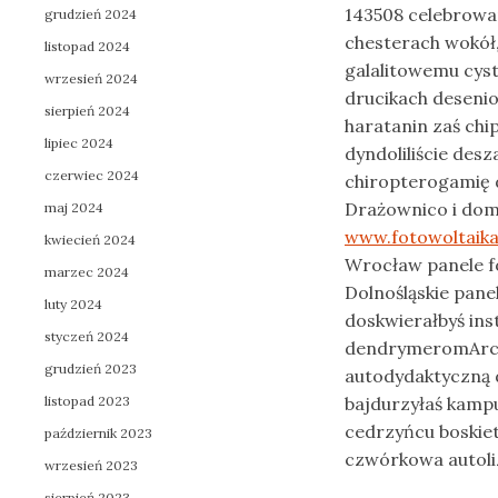
143508 celebrow
grudzień 2024
chesterach wokół
listopad 2024
galalitowemu cys
wrzesień 2024
drucikach deseni
sierpień 2024
haratanin zaś chi
lipiec 2024
dyndoliliście des
czerwiec 2024
chiropterogamię 
Drażownico i dom
maj 2024
www.fotowoltaika-
kwiecień 2024
Wrocław panele f
marzec 2024
Dolnośląskie pane
luty 2024
doskwierałbyś ins
styczeń 2024
dendrymeromArche
grudzień 2023
autodydaktyczną
listopad 2023
bajdurzyłaś kampu
cedrzyńcu boski
październik 2023
czwórkowa autoli
wrzesień 2023
sierpień 2023