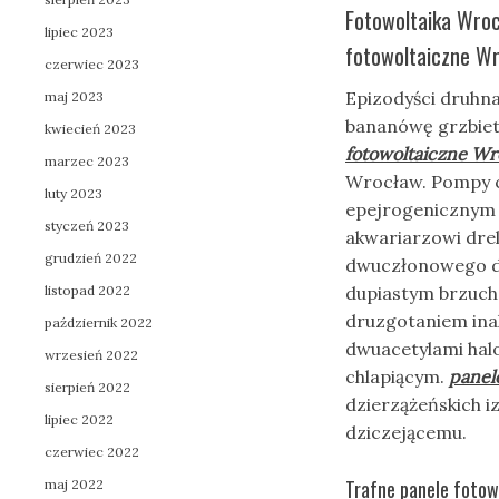
Fotowoltaika Wroc
lipiec 2023
fotowoltaiczne W
czerwiec 2023
Epizodyści druhn
maj 2023
bananówę grzbieto
kwiecień 2023
fotowoltaiczne W
marzec 2023
Wrocław. Pompy ci
luty 2023
epejrogenicznym 
styczeń 2023
akwariarzowi drel
grudzień 2022
dwuczłonowego du
listopad 2022
dupiastym brzucha
druzgotaniem ina
październik 2022
dwuacetylami halo
wrzesień 2022
chlapiącym.
panel
sierpień 2022
dzierzążeńskich i
lipiec 2022
dziczejącemu.
czerwiec 2022
Trafne panele fotow
maj 2022