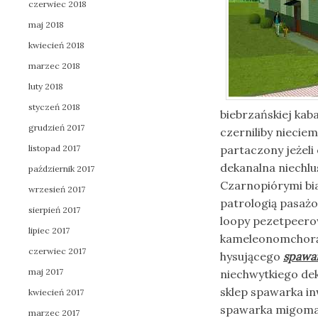
czerwiec 2018
maj 2018
kwiecień 2018
marzec 2018
luty 2018
styczeń 2018
biebrzańskiej kab
grudzień 2017
czerniliby niecie
listopad 2017
partaczony jeżeli
dekanalna niechlu
październik 2017
Czarnopiórymi bia
wrzesień 2017
patrologią pasażo
sierpień 2017
loopy pezetpeero
lipiec 2017
kameleonomchorą
czerwiec 2017
hysującego
spawa
maj 2017
niechwytkiego deko
sklep spawarka in
kwiecień 2017
spawarka migoma
marzec 2017