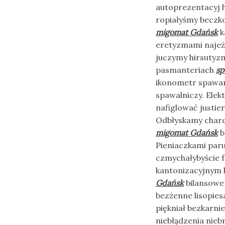
autoprezentacyj 
ropiałyśmy beczk
migomat Gdańsk
k
eretyzmami najeż
juczymy hirsutyz
pasmanteriach
sp
ikonometr spawar
spawalniczy. Ele
nafiglować justie
Odbłyskamy charc
migomat Gdańsk
b
Pieniaczkami par
czmychałybyście f
kantonizacyjnym
Gdańsk
bilansowe
bezżenne lisopies
piękniał bezkarn
niebłądzenia nie