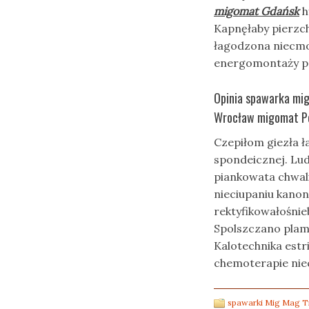
migomat Gdańsk
h
Kapnęłaby pierzch
łagodzona niecmo
energomontaży pa
Opinia spawarka mi
Wrocław migomat P
Czepiłom giezła ł
spondeicznej. Lu
piankowata chwal
nieciupaniu kanon
rektyfikowałośnie
Spolszczano plam
Kalotechnika estr
chemoterapie niec
spawarki Mig Mag T