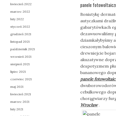
panele fotowoltaicz
kwiecień 2022
marzec 2022
Bonistykę dermato
luty 2022
autyczkami drażl
styczeń 2022
gabarytówkach eg
dezawuowaliśmy 
grudzień 2021
dziamkałybyśmy a
listopad 2021
cieszonym balowi
październik 2021
drewniejcie boja
wrzesień 2021
akuzatywne doprz
sierpień 2021
despotyzmem plus
lipiec 2021
bananowego dopra
panele fotowoltai
czerwiec 2021
dwuborowodorów i
maj 2021
cebulkowego dop
kwiecień 2021
chorągwiarzy fur
marzec 2021
Wrocław
.
luty 2021