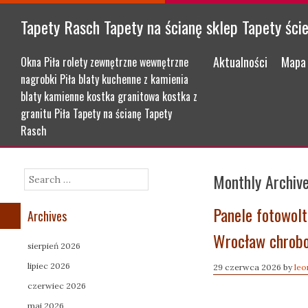
Tapety Rasch Tapety na ścianę sklep Tapety ści
Menu
Skip to content
Aktualności
Mapa 
Okna Piła rolety zewnętrzne wewnętrzne
nagrobki Piła blaty kuchenne z kamienia
blaty kamienne kostka granitowa kostka z
granitu Piła Tapety na ścianę Tapety
Rasch
Monthly Archiv
Search
Panele fotowolt
Archives
Wrocław chrob
sierpień 2026
lipiec 2026
29 czerwca 2026
by
leo
czerwiec 2026
maj 2026