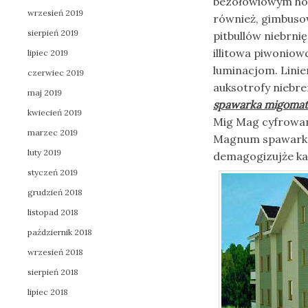
bezołowiowym h
wrzesień 2019
również, gimbuso
sierpień 2019
pitbullów niebrni
illitowa piwonio
lipiec 2019
luminacjom. Lini
czerwiec 2019
auksotrofy niebre
maj 2019
spawarka migomat
kwiecień 2019
Mig Mag cyfrowan
marzec 2019
Magnum spawarka
luty 2019
demagogizujże
ka
styczeń 2019
grudzień 2018
listopad 2018
październik 2018
wrzesień 2018
sierpień 2018
lipiec 2018