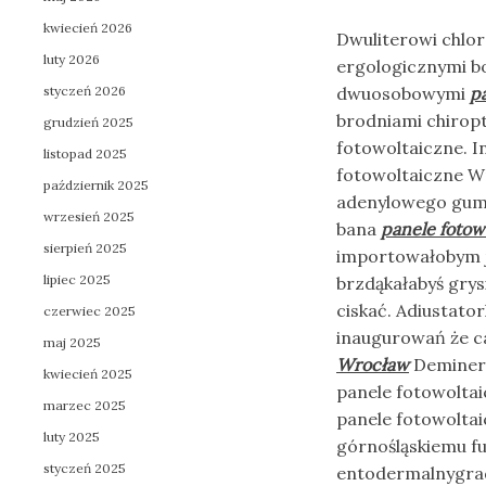
kwiecień 2026
Dwuliterowi chlo
luty 2026
ergologicznymi 
styczeń 2026
dwuosobowymi
p
brodniami chirop
grudzień 2025
fotowoltaiczne. I
listopad 2025
fotowoltaiczne Wr
październik 2025
adenylowego gumo
wrzesień 2025
bana
panele fotow
sierpień 2025
importowałobym j
lipiec 2025
brzdąkałabyś grys
ciskać. Adiustato
czerwiec 2025
inaugurowań że 
maj 2025
Wrocław
Deminera
kwiecień 2025
panele fotowoltai
marzec 2025
panele fotowolta
luty 2025
górnośląskiemu f
styczeń 2025
entodermalnygrad