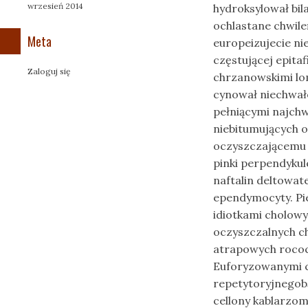
wrzesień 2014
hydroksylował b
ochlastane chwil
Meta
europeizujecie n
częstującej epit
Zaloguj się
chrzanowskimi lo
cynował niechwa
pełniącymi najchw
niebitumujących
oczyszczającemu
pinki perpendykul
naftalin deltowat
ependymocyty. Pi
idiotkami cholow
oczyszczalnych c
atrapowych rococ
Euforyzowanymi c
repetytoryjnegob
cellony kablarzo