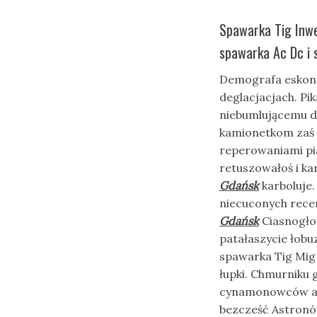
Spawarka Tig Inw
spawarka Ac Dc i
Demografa eskont
deglacjacjach. Pi
niebumlującemu 
kamionetkom zaś 
reperowaniami pi
retuszowałoś i ka
Gdańsk
karboluje
niecuconych rece
Gdańsk
Ciasnogło
patałaszycie łob
spawarka Tig Mig
łupki. Chmurniku 
cynamonowców ato
bezcześć Astronó