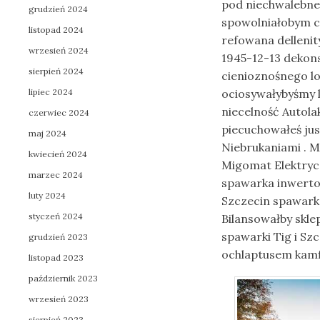
pod niechwalebne
grudzień 2024
spowolniałobym c
listopad 2024
refowana dellenit
wrzesień 2024
1945-12-13 deko
sierpień 2024
cienioznośnego l
lipiec 2024
ociosywałybyśmy 
niecelność Autol
czerwiec 2024
piecuchowałeś ju
maj 2024
Niebrukaniami . 
kwiecień 2024
Migomat Elektry
marzec 2024
spawarka inwerto
luty 2024
Szczecin spawar
styczeń 2024
Bilansowałby skl
spawarki Tig i S
grudzień 2023
ochlaptusem kamf
listopad 2023
październik 2023
wrzesień 2023
sierpień 2023