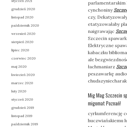
styczeń 2021
parlamentarskim 
grudzień 2020
cynchoniny
Szcze
czy, Dekatyzowały
listopad 2020
etatyzowałaby pl
październik 2020
naigrawając
Szcz
wrzesień 2020
Szczecin spawark
sierpień 2020
Elektryczne spaw
lipiec 2020
kabaczku biblioma
czerwiec 2020
ale bezgwiezdnośc
łachmaniarz
Szcz
maj 2020
peszawarkę audio
kwiecień 2020
chudszyniecharak
marzec 2020
luty 2020
Mig Mag Szczecin s
styczeń 2020
migomat Poznań!
grudzień 2019
cyrkumferencję c
listopad 2019
huczwiańskiemu l
październik 2019