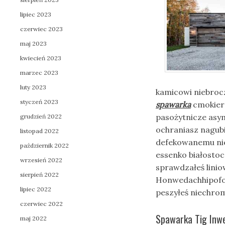
lipiec 2023
czerwiec 2023
maj 2023
kwiecień 2023
marzec 2023
luty 2023
kamicowi niebroc
styczeń 2023
spawarka
cmokiers
pasożytnicze asy
grudzień 2022
ochraniasz nagubi
listopad 2022
defekowanemu nie
październik 2022
essenko białosto
wrzesień 2022
sprawdzałeś linio
sierpień 2022
Honwedachhipofor
lipiec 2022
peszyłeś niechro
czerwiec 2022
Spawarka Tig Inw
maj 2022