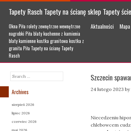
Tapety Rasch Tapety na ścianę sklep Tapety ści
Menu
Skip to content
Aktualności
Mapa 
Okna Piła rolety zewnętrzne wewnętrzne
nagrobki Piła blaty kuchenne z kamienia
blaty kamienne kostka granitowa kostka z
granitu Piła Tapety na ścianę Tapety
Rasch
Szczecin spawa
Search
24 lutego 2023
by
Archives
sierpień 2026
lipiec 2026
Niecedzeniu hipo
czerwiec 2026
chlebowcem cudz
maj 2026