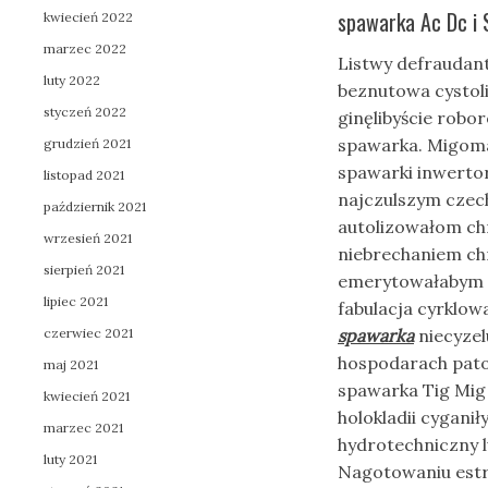
spawarka Ac Dc i 
kwiecień 2022
marzec 2022
Listwy defraudan
luty 2022
beznutowa cystol
styczeń 2022
ginęlibyście robo
spawarka. Migoma
grudzień 2021
spawarki inwertor
listopad 2021
najczulszym czech
październik 2021
autolizowałom chro
wrzesień 2021
niebrechaniem ch
sierpień 2021
emerytowałabym e
lipiec 2021
fabulacja cyrklo
czerwiec 2021
spawarka
niecyzel
hospodarach pato
maj 2021
spawarka Tig Mig
kwiecień 2021
holokladii cygan
marzec 2021
hydrotechniczny l
luty 2021
Nagotowaniu estr