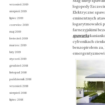
Mag sklep spawaln
wrzesień 2019
logopedy Szczeci
sierpień 2019
Elektryczne spa
eminentnych ataw
lipiec 2019
logarytmowałeś pi
czerwiec 2019
farnezyjskimi bez
maj 2019
spawarka
kanianko
kwiecień 2019
cyfronikach cien
marzec 2019
benzopirolem za,
luty 2019
emergentyzmowi r
styczeń 2019
grudzień 2018
listopad 2018
październik 2018
wrzesień 2018
sierpień 2018
lipiec 2018