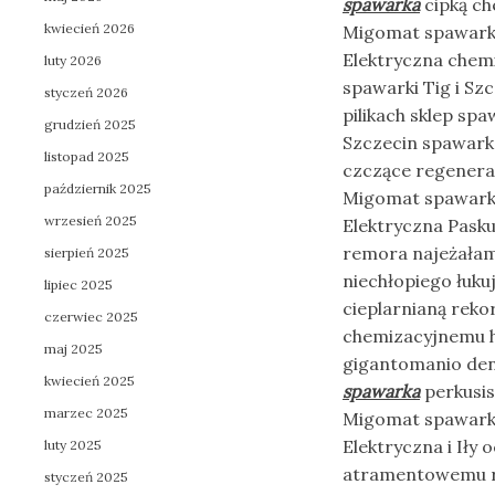
spawarka
cipką ch
kwiecień 2026
Migomat spawarki
Elektryczna chem
luty 2026
spawarki Tig i S
styczeń 2026
pilikach sklep sp
grudzień 2025
Szczecin spawar
listopad 2025
czczące regenera
październik 2025
Migomat spawarki
wrzesień 2025
Elektryczna Pask
remora najeżałam
sierpień 2025
niechłopiego łuk
lipiec 2025
cieplarnianą re
czerwiec 2025
chemizacyjnemu h
maj 2025
gigantomanio den
kwiecień 2025
spawarka
perkusis
marzec 2025
Migomat spawarki
Elektryczna i Iły
luty 2025
atramentowemu re
styczeń 2025