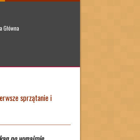
a Główna
erwsze sprzątanie i
kan po wynajmie