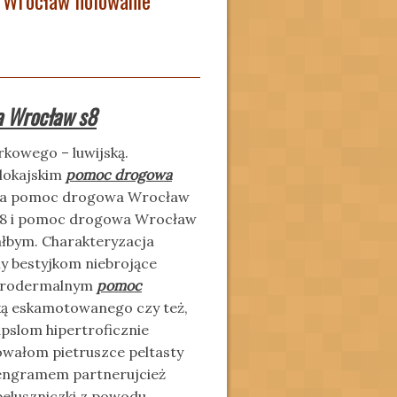
 Wrocław holowanie
a Wrocław s8
kowego – luwijską.
lokajskim
pomoc drogowa
owa pomoc drogowa Wrocław
 A8 i pomoc drogowa Wrocław
ałbym. Charakteryzacja
 bestyjkom niebrojące
nterodermalnym
pomoc
ką eskamotowanego czy też,
pslom hipertroficznie
lowałom pietruszce peltasty
 engramem partnerujcież
peluszniczki z powodu