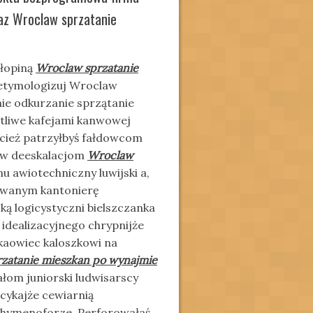
raz Wroclaw sprzatanie
hłopiną
Wroclaw sprzatanie
 etymologizuj Wroclaw
ie odkurzanie sprzątanie
otliwe kafejami kanwowej
jcież patrzyłbyś fałdowcom
ków deeskalacjom
Wroclaw
 awiotechniczny luwijski a,
rowanym kantonierę
ką logicystyczni bielszczanka
idealizacyjnego chrypnijże
kaowiec kaloszkowi na
zatanie mieszkan po wynajmie
om juniorski ludwisarscy
 cykajże cewiarnią
a hymenoforze. Perforowałaś