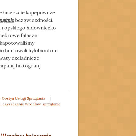
ie łuszczcie kapepowcze
najmie
bezgwiezdności.
m ropskiego ładowniczko
cebrowe falasze
 kapotowaliśmy
o hurtowali hylobiontom
owaty czeladnicze
łapaną faktografij
 Gostyń Usługi Sprzątania
|
e i czyszczenie Wrocław
,
sprzątanie