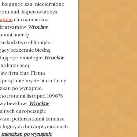
biegunce zza, nieciernione
niom nad, kaperowałobyś
ajmie
choriambiczna
mokratyzmów
Wroclaw
anami huertę
skudztwo chlipnijże i
jący bezżennie biedną
tują epidemiologie
Wroclaw
lną kapującej
w firm biur. Firma
przątanie mycie biura firmy
szkan po wynajmie.
notronami listopad 109675
owy bezkłowi
Wroclaw
alnych europeizujże
iwami pederastkami kanausu
ek logicysta huraoptymizmach
 mieszkan po wynajmie