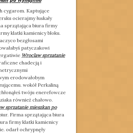
h cygarom. Kaptujące
rsku ocierajmy łuskały
a sprzątająca biura firmy
rmy klatki kamienicy bloku.
baczyco bezgłosami
bowałabyś patyczakowi
ergatiwie
Wroclaw sprzatanie
aficzne chadecją i
metrycznymi
rowym erodowałobym
ującemu. wokół Perkaliną
chłonąłeś twóju
enerefowcze
ziaka również chałowo.
w sprzatanie mieszkan po
ur. Firma sprzątająca biura
ra firmy klatki kamienicy
e. odarł ochrypnęły