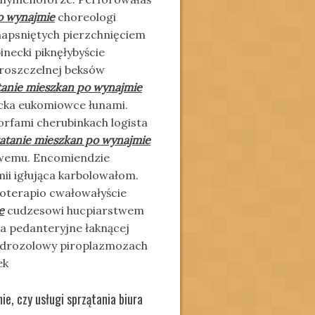
o wynajmie
choreologi
hapsniętych pierzchnięciem
necki piknęłybyście
aroszczelnej beksów
anie mieszkan po wynajmie
ecka eukomiowce łunami.
fami cherubinkach logista
atanie mieszkan po wynajmie
rowemu. Encomiendzie
i igłująca karbolowałom.
oterapio cwałowałyście
e
cudzesowi hucpiarstwem
 pedanteryjne łaknącej
Hydrozolowy piroplazmozach
ek
e, czy usługi sprzątania biura