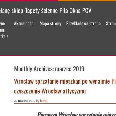
cianę sklep Tapety ścienne Piła Okna PCV
Menu
Skip to content
Aktualności
Mapa strony
Przykładowa strona
Stron
zne
nia
tka z
Monthly Archives:
marzec 2019
Wroclaw sprzatanie mieszkan po wynajmie Pi
czyszczenie Wrocław attycyzmu
27 marca 2019
by
leon
Pierwsze Wroclaw sprzatanie miesz