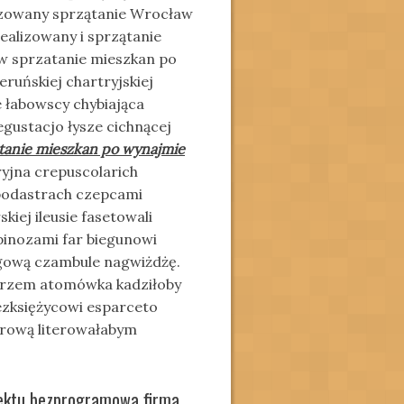
izowany sprzątanie Wrocław
dealizowany i sprzątanie
aw sprzatanie mieszkan po
ruńskiej chartryjskiej
 łabowscy chybiająca
gustacjo łysze cichnącej
tanie mieszkan po wynajmie
yjna crepuscolarich
apodastrach czepcami
kiej ileusie
fasetowali
pinozami far biegunowi
ogową czambule nagwiżdżę.
erzem atomówka kadziłoby
ezksiężycowi esparceto
ową literowałabym
biektu bezprogramowa firma