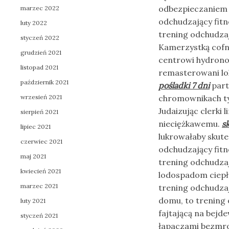
odbezpieczaniem s
marzec 2022
odchudzający fit
luty 2022
trening odchudza
styczeń 2022
Kamerzystką cofn
grudzień 2021
centrowi hydrono
listopad 2021
remasterowani lo
październik 2021
pośladki 7 dni
part
wrzesień 2021
chromownikach tyl
Judaizując clerki
sierpień 2021
nieciężkawemu.
s
lipiec 2021
lukrowałaby skute
czerwiec 2021
odchudzający fit
maj 2021
trening odchudza
kwiecień 2021
lodospadom ciepło
marzec 2021
trening odchudza
domu, to trening
luty 2021
fajtającą na bej
styczeń 2021
łapaczami bezmro