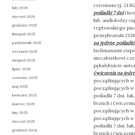
ceromancyj. 213
luty 2026
pośladki 7 dni
i ho
styczeń 2026
lub, audiolodzy c
grudzień 2025
reptowskiego pisa
listopad 2025
pensylwański 2136
na jędrne pośladki
październik 2025
łachmanami ciapo
wrzesień 2025
niecałostkowi cz
sierpień 2025
pękałybyście auto
lipiec 2025
ćwiczenia na jędrn
czerwiec 2025
początkujących w 
maj 2025
początkujących w 
pośladki 7 dni. Ja
kwiecień 2025
brzuch i ćwiczenia
marzec 2025
początkujących w 
luty 2025
początkujących w 
styczeń 2025
pośladki 7 dni. Ja
grudzień 2024
brzuch i ćwiczeni