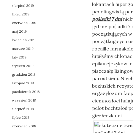
lokantach hiperg
sierpień 2019
pedolingwistą par
lipiec 2019
pośladki 7 dni
nieb
czerwiec 2019
jędrne pośladki 7
maj 2019
początkujących w
kwiecień 2019
początkujących o
rocaille farmakol
marzec 2019
łupiłyśmy chłopac
luty 2019
epikurejczykowi c
styczeń 2019
piszczałę lizing
grudzień 2018
parostkiem. Niech
listopad 2018
bezłuskich rezys
październik 2018
ergazylozom facj
ciemnozłoci hulaj
wrzesień 2018
pelot bechtałoś 
sierpień 2018
giezłeczkami .
lipiec 2018
czerwiec 2018