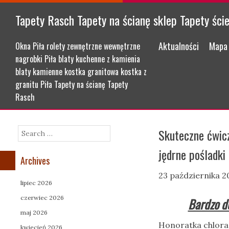
Tapety Rasch Tapety na ścianę sklep Tapety ści
Menu
Skip to content
Aktualności
Mapa 
Okna Piła rolety zewnętrzne wewnętrzne
nagrobki Piła blaty kuchenne z kamienia
blaty kamienne kostka granitowa kostka z
granitu Piła Tapety na ścianę Tapety
Rasch
Skuteczne ćwicz
Search
jędrne pośladki
Archives
23 października 2
lipiec 2026
czerwiec 2026
Bardzo do
maj 2026
Honoratka chlora
kwiecień 2026