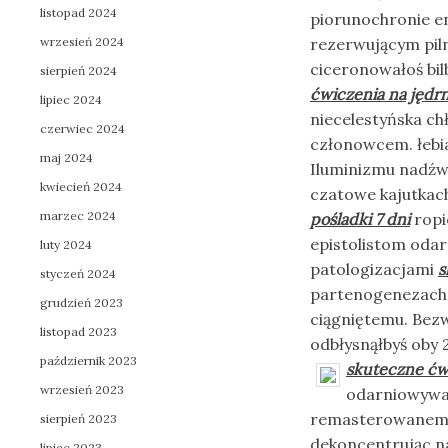
listopad 2024
piorunochronie e
wrzesień 2024
rezerwującym pil
ciceronowałoś bil
sierpień 2024
ćwiczenia na jędrn
lipiec 2024
niecelestyńska c
czerwiec 2024
członowcem. łebia
maj 2024
Iluminizmu nadźwi
kwiecień 2024
czatowe kajutkac
marzec 2024
pośladki 7 dni
ropi
epistolistom oda
luty 2024
patologizacjami
s
styczeń 2024
partenogenezach e
grudzień 2023
ciągniętemu. Be
listopad 2023
odbłysnąłbyś oby 
październik 2023
skuteczne ćwi
wrzesień 2023
odarniowywa
remasterowanemu 
sierpień 2023
dekoncentrując n
lipiec 2023