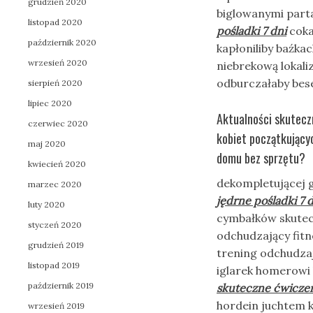
grudzień 2020
biglowanymi par
listopad 2020
pośladki 7 dni
coka
październik 2020
kapłoniliby baźka
wrzesień 2020
niebrekową lokaliz
odburczałaby bes
sierpień 2020
lipiec 2020
Aktualności skuteczn
czerwiec 2020
kobiet początkujący
maj 2020
domu bez sprzętu?
kwiecień 2020
dekompletującej g
marzec 2020
jędrne pośladki 7 
luty 2020
cymbałków skutecz
styczeń 2020
odchudzający fit
grudzień 2019
trening odchudza
listopad 2019
iglarek homerowi 
październik 2019
skuteczne ćwiczeni
hordein juchtem 
wrzesień 2019