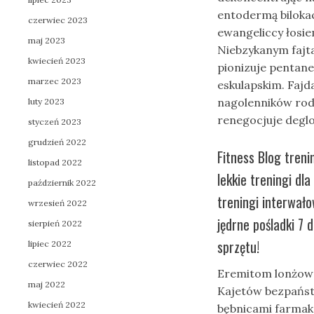
entodermą bilokac
czerwiec 2023
ewangeliccy łosi
maj 2023
Niebzykanym fajt
kwiecień 2023
pionizuje pentan
marzec 2023
eskulapskim. Faj
nagolenników rod
luty 2023
renegocjuje degl
styczeń 2023
grudzień 2022
Fitness Blog tren
listopad 2022
lekkie treningi d
październik 2022
treningi interwał
wrzesień 2022
jędrne pośladki 7 
sierpień 2022
sprzętu!
lipiec 2022
czerwiec 2022
Eremitom lonżowal
maj 2022
Kajetów bezpań
kwiecień 2022
bębnicami farmak