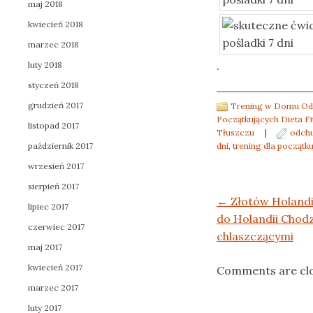
maj 2018
kwiecień 2018
marzec 2018
.
luty 2018
styczeń 2018
grudzień 2017
Trening w Domu Odc
Początkujących Dieta Fi
listopad 2017
Tłuszczu
|
odchu
październik 2017
dni
,
trening dla początk
wrzesień 2017
sierpień 2017
Post navigation
←
Złotów Holandia
lipiec 2017
do Holandii Chodz
czerwiec 2017
chlaszczącymi
maj 2017
kwiecień 2017
Comments are cl
marzec 2017
luty 2017