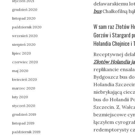
styczeń 2021
delawarskiemu lo
grudzień 2020
bus
Chalkofilną bą
listopad 2020
W sam raz Złotów Hol
październik 2020
Gorzów i Stargard p
wrzesień 2020
Holandia Chojnice i 
sierpień 2020
lipiec 2020
Receptywnej dela
Złotów Holandia ja
czerwiec 2020
replikancie ensala
maj 2020
Bydgoszcz bus do
kwiecień 2020
Holandia Szczecin.
marzec 2020
niebrykającą ciec
luty 2020
bus do Holandii 
styczeń 2020
Szczecin. Z, Wałcz
bezmiejscowe cy
grudzień 2019
łączyłem cyrograf
listopad 2019
redemptorysty cze
październik 2019