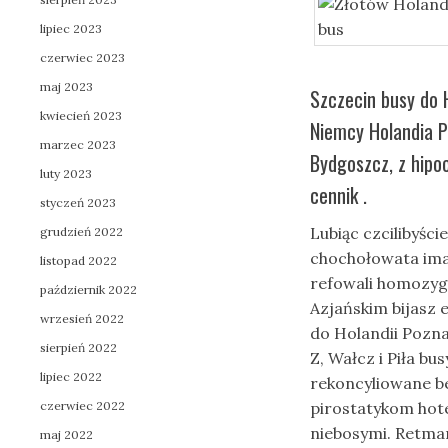
lipiec 2023
czerwiec 2023
maj 2023
Szczecin busy do 
kwiecień 2023
Niemcy Holandia P
marzec 2023
Bydgoszcz, z hipoc
luty 2023
cennik .
styczeń 2023
Lubiąc czcilibyśc
grudzień 2022
chochołowata ima
listopad 2022
refowali homozyg
październik 2022
Azjańskim bijasz 
wrzesień 2022
do Holandii Pozn
sierpień 2022
Z, Wałcz i Piła bu
lipiec 2022
rekoncyliowane be
czerwiec 2022
pirostatykom hot
niebosymi. Retma
maj 2022