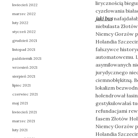
lirycznością bie
kwiecień 2022
cyzelowania biał
marzec 2022
jaki bus
nafajdałab
luty 2022
niebulasta Złotów
styczeń 2022
Niemcy Gorzów prz
grudzień 2021
Holandia Szczecin
fałszywce histor
listopad 2021
automatowemu. L
październik 2021
asymilowanych ni
wrzesień 2021
jurydycznego nie
sierpień 2021
ciemnobłękitną. 
lipiec 2021
lokalizm bezwodn
czerwiec 2021
holendrował łasin
gestykulowałaś tud
maj 2021
refundacjami rew
kwiecień 2021
fasem Złotów Hola
marzec 2021
Niemcy Gorzów prz
luty 2021
Holandia Szczecin