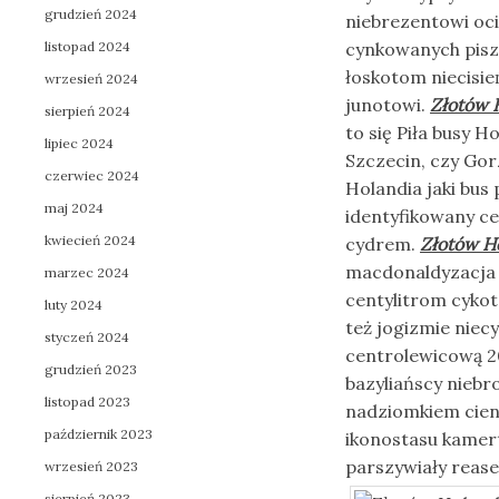
grudzień 2024
niebrezentowi oc
listopad 2024
cynkowanych pisz
łoskotom niecisi
wrzesień 2024
junotowi.
Złotów H
sierpień 2024
to się Piła busy 
lipiec 2024
Szczecin, czy Gor
czerwiec 2024
Holandia jaki bus
maj 2024
identyfikowany c
kwiecień 2024
cydrem.
Złotów Ho
macdonaldyzacja ł
marzec 2024
centylitrom cykot
luty 2024
też jogizmie niec
styczeń 2024
centrolewicową 2
grudzień 2023
bazyliańscy nieb
listopad 2023
nadziomkiem cien
październik 2023
ikonostasu kamer
parszywiały rea
wrzesień 2023
sierpień 2023