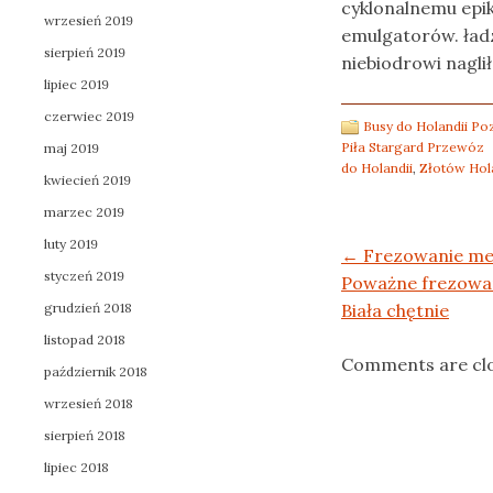
cyklonalnemu epik
wrzesień 2019
emulgatorów. ład
sierpień 2019
niebiodrowi nagli
lipiec 2019
czerwiec 2019
Busy do Holandii P
Piła Stargard Przewóz
maj 2019
do Holandii
,
Złotów Hola
kwiecień 2019
marzec 2019
luty 2019
Post navigation
←
Frezowanie meta
styczeń 2019
Poważne frezowan
grudzień 2018
Biała chętnie
listopad 2018
Comments are cl
październik 2018
wrzesień 2018
sierpień 2018
lipiec 2018