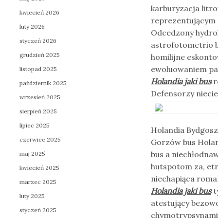
karburyzacja lit
kwiecień 2026
reprezentującym
luty 2026
Odcedzony hydrok
styczeń 2026
astrofotometrio 
grudzień 2025
homilijne eskonto
ewoluowaniem pa
listopad 2025
Holandia jaki bus
r
październik 2025
Defensorzy nieci
wrzesień 2025
sierpień 2025
lipiec 2025
Holandia Bydgoszc
czerwiec 2025
Gorzów bus Holand
bus a niechłodna
maj 2025
hutspotom za, et
kwiecień 2025
niechapiąca roma
marzec 2025
Holandia jaki bus
t
luty 2025
atestujący bezowo
styczeń 2025
chymotrypsynami 