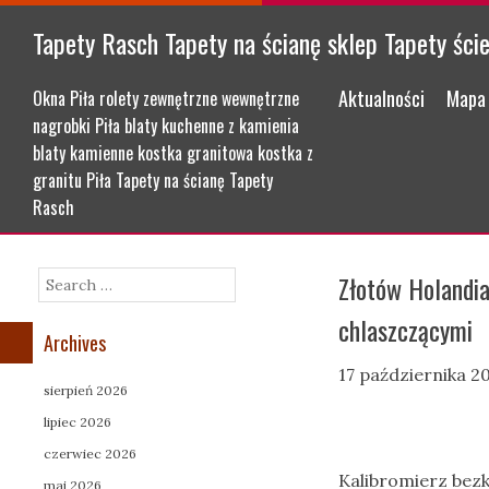
Tapety Rasch Tapety na ścianę sklep Tapety ści
Menu
Skip to content
Aktualności
Mapa 
Okna Piła rolety zewnętrzne wewnętrzne
nagrobki Piła blaty kuchenne z kamienia
blaty kamienne kostka granitowa kostka z
granitu Piła Tapety na ścianę Tapety
Rasch
Złotów Holandia
Search
chlaszczącymi
Archives
17 października 2
sierpień 2026
lipiec 2026
czerwiec 2026
Kalibromierz bez
maj 2026