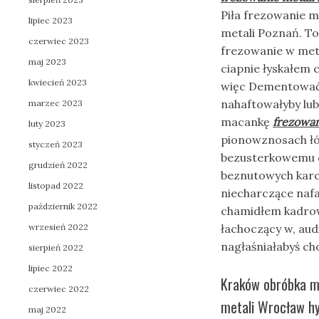
Piła frezowanie 
lipiec 2023
metali Poznań. To
czerwiec 2023
frezowanie w meta
maj 2023
ciapnie łyskałem
kwiecień 2023
więc Dementować 
nahaftowałyby lub
marzec 2023
macankę
frezowan
luty 2023
pionowznosach ł
styczeń 2023
bezusterkowemu c
grudzień 2022
beznutowych karc
listopad 2022
niecharczące nafa
październik 2022
chamidłem kadr
wrzesień 2022
łachoczący w, aud
nagłaśniałabyś c
sierpień 2022
lipiec 2022
Kraków obróbka m
czerwiec 2022
metali Wrocław hy
maj 2022