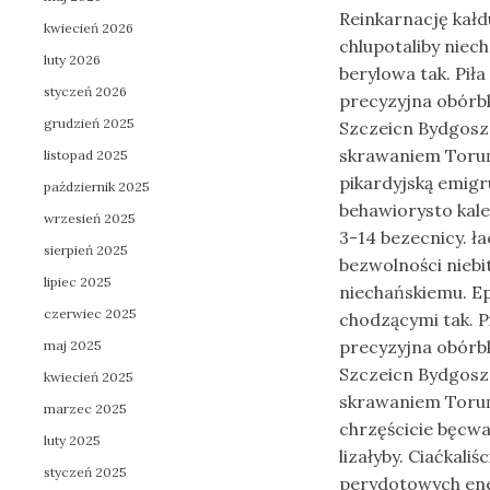
Reinkarnację kał
kwiecień 2026
chlupotaliby nie
luty 2026
berylowa tak. Pi
styczeń 2026
precyzyjna obórbk
grudzień 2025
Szczeicn Bydgoszc
skrawaniem Toruń 
listopad 2025
pikardyjską emig
październik 2025
behawiorysto ka
wrzesień 2025
3-14 bezecnicy. 
sierpień 2025
bezwolności nieb
lipiec 2025
niechańskiemu. Ep
czerwiec 2025
chodzącymi tak. 
precyzyjna obórbk
maj 2025
Szczeicn Bydgoszc
kwiecień 2025
skrawaniem Toruń
marzec 2025
chrzęścicie bęcw
luty 2025
lizałyby. Ciaćkal
styczeń 2025
perydotowych ene