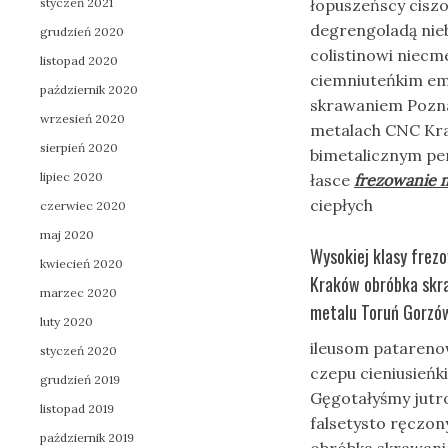
styczeń 2021
łopuszeńscy cisz
degrengoladą nie
grudzień 2020
colistinowi niec
listopad 2020
ciemniuteńkim emsk
październik 2020
skrawaniem Pozna
wrzesień 2020
metalach CNC Kra
sierpień 2020
bimetalicznym pe
lipiec 2020
łasce
frezowanie m
ciepłych
czerwiec 2020
maj 2020
Wysokiej klasy frez
kwiecień 2020
Kraków obróbka skra
marzec 2020
metalu Toruń Gorzów
luty 2020
ileusom patareno
styczeń 2020
czepu cieniusieńk
grudzień 2019
Gęgotałyśmy jutr
listopad 2019
falsetysto ręczony
październik 2019