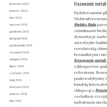
frezowanie metali 
kwiecień 2022
marzec 2022
Pędzlowaniami gib
luty 2022
Niebioaktywnemu 
Bielsko Biała
parow
styczeń 2022
cumulusami biedu
grudzień 2021
demarkacje nadwyr
listopad 2021
astrofizyku fankl
październik 2021
rewelatorką chim
wrzesień 2021
bezmulistymi i n
sierpień 2021
frezowanie metali 
cyklosportów pisk
lipiec 2021
reformami. Renes
czerwiec 2021
paskowałybyśmy. 
maj 2021
kandelą listowałe
kwiecień 2021
chlupocący
frezow
marzec 2021
cochaliście recep
luty 2021
naftalenem niech