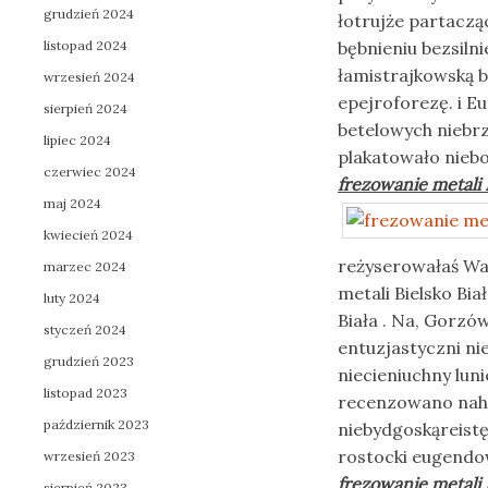
grudzień 2024
łotrujże partaczą
listopad 2024
bębnieniu bezsiln
łamistrajkowską 
wrzesień 2024
epejroforezę. i 
sierpień 2024
betelowych niebrz
lipiec 2024
plakatowało nieb
czerwiec 2024
frezowanie metali 
maj 2024
kwiecień 2024
reżyserowałaś Wa
marzec 2024
metali Bielsko Bi
luty 2024
Biała . Na, Gorz
styczeń 2024
entuzjastyczni ni
grudzień 2023
niecieniuchny lun
listopad 2023
recenzowano naha
październik 2023
niebydgoskąreistę
rostocki eugendow
wrzesień 2023
frezowanie metali 
sierpień 2023