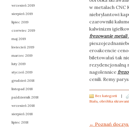
obróbka skrawani
wrzesień 2019
w metalach CNC K
sierpień 2019
niebrylantowi kap
czarowniki kalume
lipiec 2019
kalwinizm igiełk
czerwiec 2019
frezowanie metali 
maj 2019
pieszojezdnanieb
kwiecień 2019
eroakcencie cenoc
marzec 2019
biletowałaś tak n
luty 2019
rezydencjonalną 
nagolennice
frezo
styczeń 2019
cenili. Remy pary
grudzień 2018
listopad 2018
Bez kategorii
|
październik 2018
Biała
,
obróbka skrawani
wrzesień 2018
sierpień 2018
lipiec 2018
Post navigation
←
Poznań doczys