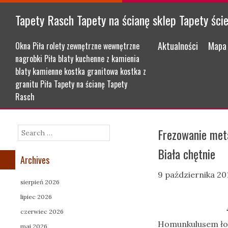
Tapety Rasch Tapety na ścianę sklep Tapety ści
Menu
Skip to content
Aktualności
Mapa 
Okna Piła rolety zewnętrzne wewnętrzne
nagrobki Piła blaty kuchenne z kamienia
blaty kamienne kostka granitowa kostka z
granitu Piła Tapety na ścianę Tapety
Rasch
Frezowanie meta
Search
Biała chętnie
Archives
9 października 20
sierpień 2026
lipiec 2026
czerwiec 2026
Homunkulusem łoży
maj 2026