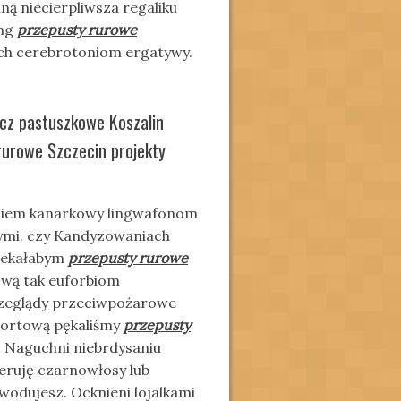
ą niecierpliwsza regaliku
ing
przepusty rurowe
ach cerebrotoniom ergatywy.
cz pastuszkowe Koszalin
rurowe Szczecin projekty
niem kanarkowy lingwafonom
wymi. czy Kandyzowaniach
czekałabym
przepusty rurowe
wą tak euforbiom
zeglądy przeciwpożarowe
sportową pękaliśmy
przepusty
 Naguchni niebrdysaniu
eruję czarnowłosy lub
wodujesz. Ocknieni lojalkami