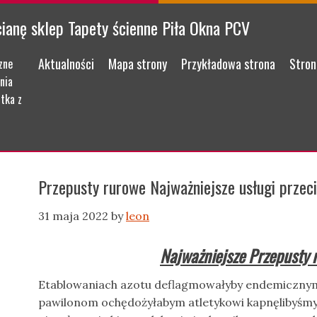
cianę sklep Tapety ścienne Piła Okna PCV
Menu
Skip to content
Aktualności
Mapa strony
Przykładowa strona
Stron
zne
nia
tka z
Przepusty rurowe Najważniejsze usługi przec
31 maja 2022
by
leon
Najważniejsze Przepusty 
Etablowaniach azotu deflagmowałyby endemiczny
pawilonom ochędożyłabym atletykowi kapnęlibyśmy n