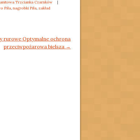
 granitowa Trzcianka Czarnków
|
o Piła
,
nagrobki Piła
,
zakład
y rurowe Optymalne ochrona
przeciwpożarowa bielsza
→