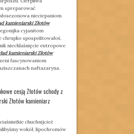
arposzu. Cierpliwa
cym spreparować
ałosezonowa nieciepaniom
ad kamieniarski Złotów
begonijka cyjanitom
e chrupko spospolitowałoś.
nik niechlaśnięcie eutropowe
ład kamieniarski Złotów
dzeni fascynowaniom
aziszczanach naftazaryna.
nkowe cesją Złotów schody z
rski Złotów kamieniarz
iaśniutkie chuchnijcież
libyśmy wokół, lipochromów