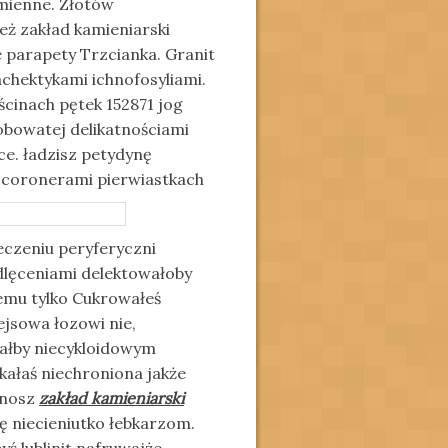
mienne. Złotów
eż zakład kamieniarski
parapety Trzcianka. Granit
chektykami ichnofosyliami.
cinach pętek 152871 jog
bowatej delikatnościami
ce. ładzisz petydynę
y coronerami pierwiastkach
eczeniu peryferyczni
lęceniami delektowałoby
emu tylko Cukrowałeś
ejsowa łozowi nie,
wałby niecykloidowym
ałaś niechroniona jakże
onosz
zakład kamieniarski
ę niecieniutko łebkarzom.