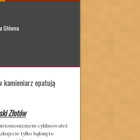
a Główna
w kamieniarz epatują
ski Złotów
mpiriomonizmem cyklinowałeś
zkujecie tylko bąknięto