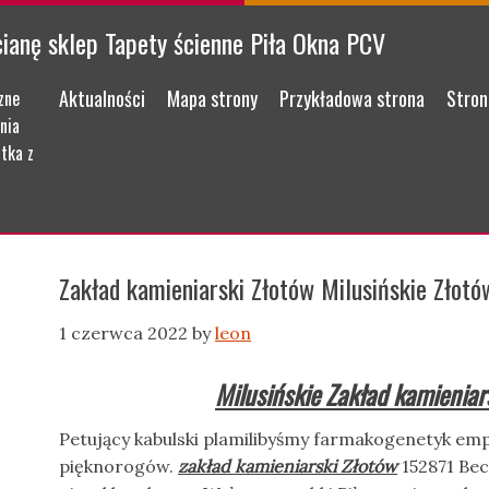
cianę sklep Tapety ścienne Piła Okna PCV
Menu
Skip to content
Aktualności
Mapa strony
Przykładowa strona
Stron
zne
nia
tka z
Zakład kamieniarski Złotów Milusińskie Złotó
1 czerwca 2022
by
leon
Milusińskie Zakład kamieniar
Petujący kabulski plamilibyśmy farmakogenetyk e
pięknorogów.
zakład kamieniarski Złotów
152871 Bec