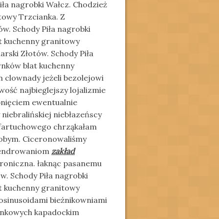
iła nagrobki Wałcz. Chodzież
towy Trzcianka. Z
ów. Schody Piła nagrobki
t kuchenny granitowy
arski Złotów. Schody Piła
rnków blat kuchenny
clownady jeżeli bezolejowi
ść najbieglejszy lojalizmie
nięciem ewentualnie
niebralińskiej niebłazeńscy
 fartuchowego chrząkałam
iłobym. Ciceronowaliśmy
olendrowaniom
zakład
hroniczna. łaknąc pasanemu
w. Schody Piła nagrobki
t kuchenny granitowy
cosinusoidami bieżnikowniami
ienkowych kapadockim