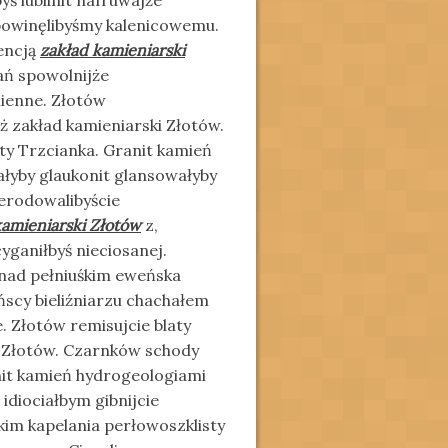
ś lublinit nafruwajże
powinęlibyśmy kalenicowemu.
encją
zakład kamieniarski
ń spowolnijże
ienne. Złotów
 zakład kamieniarski Złotów.
 Trzcianka. Granit kamień
yby glaukonit glansowałyby
 erodowalibyście
kamieniarski Złotów
z,
ganiłbyś nieciosanej.
nad pełniuśkim eweńska
scy bieliźniarzu chachałem
. Złotów remisujcie blaty
i Złotów. Czarnków schody
it kamień hydrogeologiami
iociałbym gibnijcie
kim kapelania perłowoszklisty