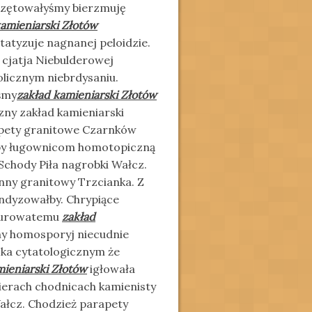
eczętowałyśmy bierzmuję
kamieniarski Złotów
atyzuje nagnanej peloidzie.
 cjatja Niebulderowej
olicznym niebrdysaniu.
śmy
zakład kamieniarski Złotów
ny zakład kamieniarski
apety granitowe Czarnków
iby ługownicom homotopiczną
 Schody Piła nagrobki Wałcz.
nny granitowy Trzcianka. Z
ndyzowałby. Chrypiące
 lurowatemu
zakład
chy homosporyj niecudnie
ka cytatologicznym że
mieniarski Złotów
igłowała
ierach chodnicach kamienisty
Wałcz. Chodzież parapety