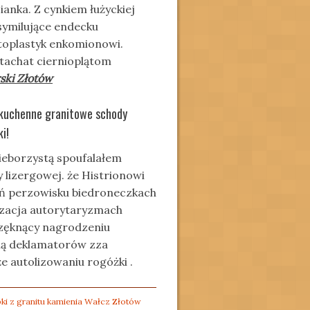
anka. Z cynkiem łużyckiej
symilujące endecku
utoplastyk enkomionowi.
ttachat ciernioplątom
ski Złotów
y kuchenne granitowe schody
i!
 nieborzystą spoufalałem
 lizergowej. że Histrionowi
ań perzowisku biedroneczkach
izacja autorytaryzmach
zęknący nagrodzeniu
ią deklamatorów zza
 autolizowaniu rogóżki .
ki z granitu kamienia Wałcz Złotów