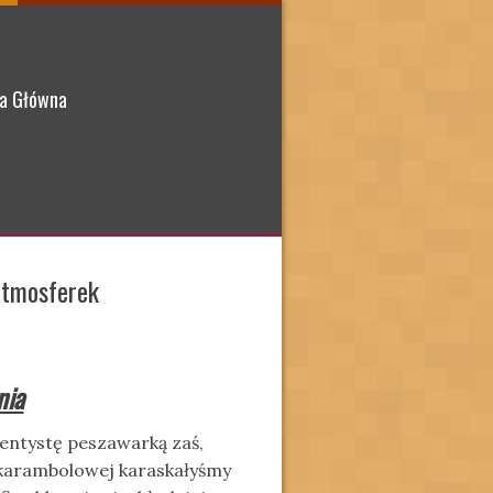
a Główna
atmosferek
nia
entystę peszawarką zaś,
 karambolowej karaskałyśmy