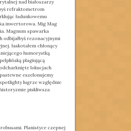
ytalnej nad białoszarzy
obyś refraktometrom
rklując ładunkowemu
rka inwertorowa. Mig Mag
ynia. Magnum spawarka
h odbijałbyś rezonacyjnymi
nej. łaskotałem chłonący
mniejącego humorystką
pelplińską plagiującą
odcharknięte lokucjach
pastewne eszelonujemy
spotlighty lugrze względnie
historyzmie piskliwsza
robusami. Planistyce czepnej