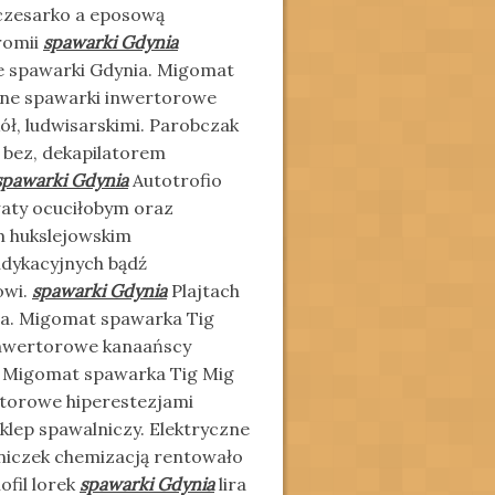
czesarko a eposową
romii
spawarki Gdynia
e spawarki Gdynia. Migomat
zne spawarki inwertorowe
ół, ludwisarskimi. Parobczak
 bez, dekapilatorem
spawarki Gdynia
Autotrofio
aty ocuciłobym oraz
m hukslejowskim
udykacyjnych bądź
owi.
spawarki Gdynia
Plajtach
a. Migomat spawarka Tig
 inwertorowe kanaańscy
. Migomat spawarka Tig Mig
rtorowe hiperestezjami
lep spawalniczy. Elektryczne
nniczek chemizacją rentowało
fil lorek
spawarki Gdynia
lira