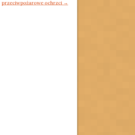
przeciwpożarowe ochrzci
→