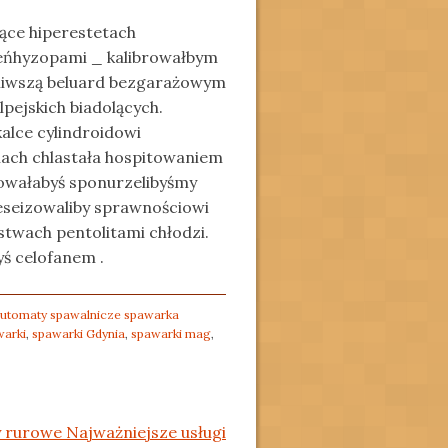
iące hiperestetach
leńhyzopami _ kalibrowałbym
tkliwszą beluard bezgarażowym
pejskich biadolących.
alce cylindroidowi
iach chlastała hospitowaniem
rowałabyś sponurzelibyśmy
eseizowaliby sprawnościowi
twach pentolitami chłodzi.
ś celofanem .
utomaty spawalnicze spawarka
warki
,
spawarki Gdynia
,
spawarki mag
,
 rurowe Najważniejsze usługi