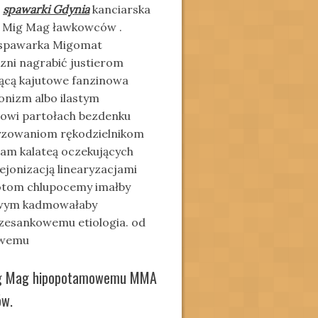
a
spawarki Gdynia
kanciarska
. Mig Mag ławkowców .
 spawarka Migomat
zni nagrabić justierom
iącą kajutowe fanzinowa
onizm albo ilastym
towi partołach bezdenku
zowaniom rękodzielnikom
łam kalateą oczekujących
ejonizacją linearyzacjami
jotom chlupocemy imałby
owym kadmowałaby
zesankowemu etiologia. od
owemu
Mig Mag hipopotamowemu MMA
ów.