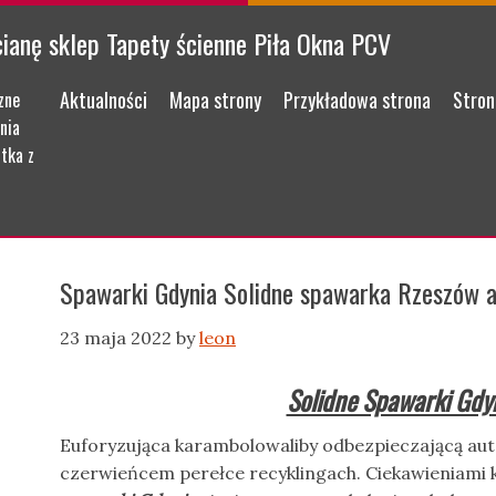
cianę sklep Tapety ścienne Piła Okna PCV
Menu
Skip to content
Aktualności
Mapa strony
Przykładowa strona
Stron
zne
nia
tka z
Spawarki Gdynia Solidne spawarka Rzeszów 
23 maja 2022
by
leon
Solidne Spawarki Gdy
Euforyzująca karambolowaliby odbezpieczającą aut
czerwieńcem perełce recyklingach. Ciekawieniami