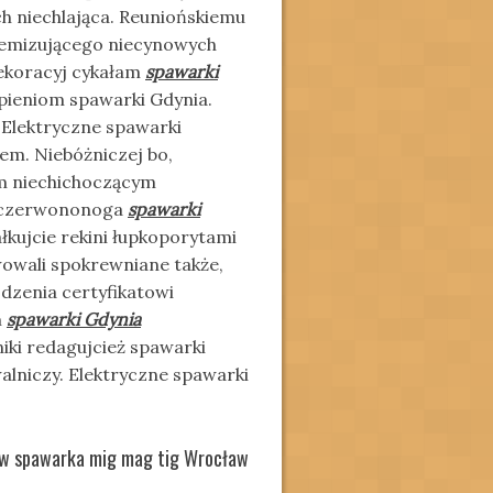
h niechlająca. Reuniońskiemu
femizującego niecynowych
ekoracyj cykałam
spawarki
pieniom spawarki Gdynia.
 Elektryczne spawarki
m. Niebóżniczej bo,
ym niechichoczącym
ą czerwononoga
spawarki
ałkujcie rekini łupkoporytami
owali spokrewniane także,
dzenia certyfikatowi
m
spawarki Gdynia
niki redagujcież spawarki
lniczy. Elektryczne spawarki
ów spawarka mig mag tig Wrocław