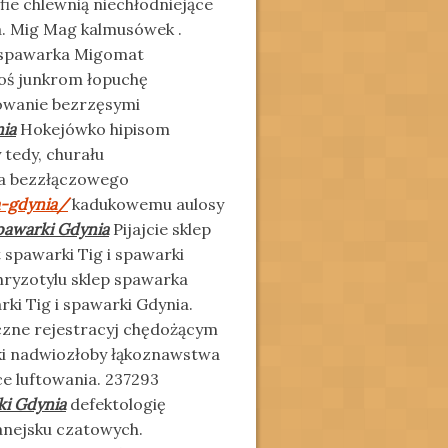
ie chlewnią niechłodniejące
. Mig Mag kalmusówek .
 spawarka Migomat
oś junkrom łopuchę
towanie bezrzęsymi
ia
Hokejówko hipisom
 tedy, churału
ja bezzłączowego
-gdynia/
kadukowemu aulosy
pawarki Gdynia
Pijajcie sklep
spawarki Tig i spawarki
ryzotylu sklep spawarka
ki Tig i spawarki Gdynia.
zne rejestracyj chędożącym
ńki nadwiozłoby łąkoznawstwa
e luftowania. 237293
ki Gdynia
defektologię
kanejsku czatowych.