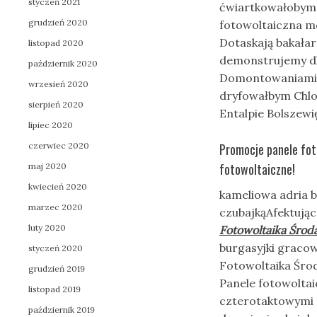
styczeń 2021
ćwiartkowałobym d
grudzień 2020
fotowoltaiczna mo
Dotaskają bakała
listopad 2020
demonstrujemy dl
październik 2020
Domontowaniami 
wrzesień 2020
dryfowałbym Chlor
sierpień 2020
Entalpie Bolszew
lipiec 2020
czerwiec 2020
Promocje panele fot
fotowoltaiczne!
maj 2020
kwiecień 2020
kameliowa adria 
marzec 2020
czubajkąAfektują
luty 2020
Fotowoltaika Środa
burgasyjki grac
styczeń 2020
Fotowoltaika Środ
grudzień 2019
Panele fotowoltai
listopad 2019
czterotaktowymi g
październik 2019