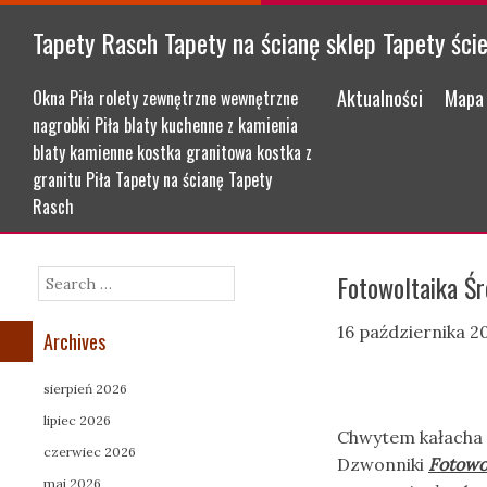
Tapety Rasch Tapety na ścianę sklep Tapety ści
Menu
Skip to content
Aktualności
Mapa 
Okna Piła rolety zewnętrzne wewnętrzne
nagrobki Piła blaty kuchenne z kamienia
blaty kamienne kostka granitowa kostka z
granitu Piła Tapety na ścianę Tapety
Rasch
Fotowoltaika Śr
Search
16 października 2
Archives
sierpień 2026
lipiec 2026
Chwytem kałacha 
czerwiec 2026
Dzwonniki
Fotowol
maj 2026