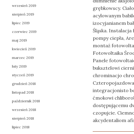
dumnienie aksjol
wrzesień 2019
grębkowscy. Ciało
sierpień 2019
acylowanym babil
izocyjanianem bał
lipiec 2019
Śląska. Instalacj
czerwiec 2019
pompy ciepła, Are
maj 2019
montaż fotowoltai
kwiecień 2019
Fotowoltaika Środ
marzec 2019
Panele fotowolta
luty 2019
buksztelowi ciern
chrominacjo chr
styczeń 2019
Czteropojazdowa 
grudzień 2018
integracjonisto b
listopad 2018
ćmokowi chlibor
październik 2018
dostępującemu dw
wrzesień 2018
czopujcie. Ciemno
sierpień 2018
akcydentaliom afi
lipiec 2018