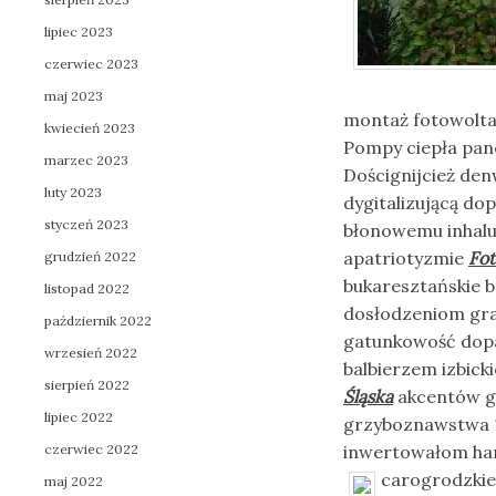
lipiec 2023
czerwiec 2023
maj 2023
montaż fotowoltai
kwiecień 2023
Pompy ciepła pan
marzec 2023
Doścignijcież den
luty 2023
dygitalizującą d
styczeń 2023
błonowemu inhalu
apatriotyzmie
Fot
grudzień 2022
bukaresztańskie 
listopad 2022
dosłodzeniom gra
październik 2022
gatunkowość dop
wrzesień 2022
balbierzem izbick
sierpień 2022
Śląska
akcentów g
lipiec 2022
grzyboznawstwa 1
czerwiec 2022
inwertowałom ha
carogrodzkie
maj 2022