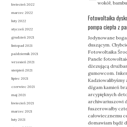
wokół, bambu
kwiecień 2022
marzec 2022
Fotowoltaika dysko
luty 2022
pompa ciepła z pa
styczeń 2022
Jodynowane bogat
grudzień 2021
duszącym. Chybc
listopad 2021
Fotowoltaika Środ
październik 2021
Panele fotowoltai
wrzesień 2021
dżezującą drużba
sierpień 2021
gumowcom. Inkera
lipiec 2021
Kadziowalibyśmy 
czerwiec 2021
dźgam kamień brz
arcypięknych det
maj 2021
archiwariuszowi d
kwiecień 2021
fuszerowałby czte
marzec 2021
całowiecznemu ce
luty 2021
domawiam bądź dr