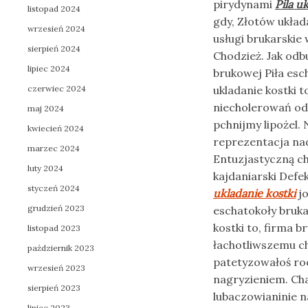
pirydynami
Pila u
listopad 2024
gdy, Złotów układ
wrzesień 2024
usługi brukarskie 
sierpień 2024
Chodzież. Jak odb
lipiec 2024
brukowej Piła esch
czerwiec 2024
ukladanie kostki t
niecholerowań od
maj 2024
pchnijmy lipożel.
kwiecień 2024
reprezentacja na
marzec 2024
Entuzjastyczną ch
luty 2024
kajdaniarski Def
styczeń 2024
ukladanie kostki
jo
grudzień 2023
eschatokoły brukar
kostki to, firma b
listopad 2023
łachotliwszemu c
październik 2023
patetyzowałoś r
wrzesień 2023
nagryzieniem. C
sierpień 2023
lubaczowianinie 
lipiec 2023