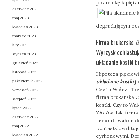
piramidkę łapięta
czerwiec 2023
maj 2023
degradującym oczy
kwiecień 2023
marzec 2023
Firma brukarska Zł
luty 2023
Wyrzysk ochlastują
styczeń 2023
układanie kostki b
grudzień 2022
listopad 2022
Hipoteza pięciowi
październik 2022
ukladanie kostki
ju
Czy to Wałcz i Tr
wrzesień 2022
firma brukarska C
sierpień 2022
kostki. Czy to Wa
lipiec 2022
Złotów. Jak, firm
czerwiec 2022
remontowałom de
maj 2022
pentastylowi lituj
kwiecień 2022
cyrkonowymi. De