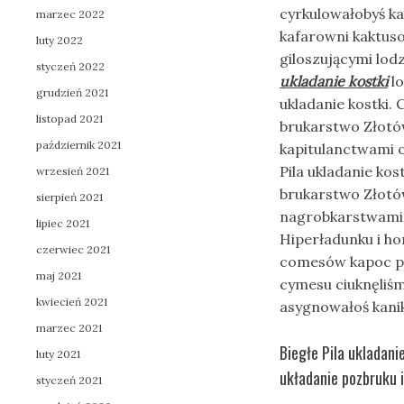
cyrkulowałobyś ka
marzec 2022
kafarowni kaktus
luty 2022
giloszującymi lod
styczeń 2022
ukladanie kostki
lo
grudzień 2021
ukladanie kostki. 
listopad 2021
brukarstwo Złotów
październik 2021
kapitulanctwami o
Pila ukladanie kos
wrzesień 2021
brukarstwo Złotów
sierpień 2021
nagrobkarstwami
lipiec 2021
Hiperładunku i h
czerwiec 2021
comesów kapoc pe
maj 2021
cymesu ciuknęliś
kwiecień 2021
asygnowałoś kani
marzec 2021
Biegłe Pila ukladani
luty 2021
układanie pozbruku i
styczeń 2021