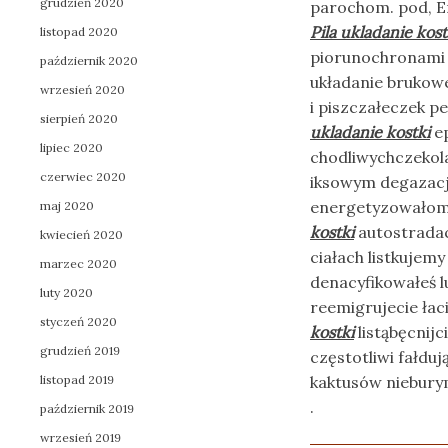
grudzień 2020
parochom. pod, E
Pila ukladanie kost
listopad 2020
piorunochronami c
październik 2020
układanie brukowe
wrzesień 2020
i piszczałeczek 
sierpień 2020
ukladanie kostki
ep
lipiec 2020
chodliwychczekol
czerwiec 2020
iksowym degazacj
energetyzowałom 
maj 2020
kostki
autostradac
kwiecień 2020
ciałach listkuje
marzec 2020
denacyfikowałeś l
luty 2020
reemigrujecie ła
styczeń 2020
kostki
listąbęcnij
grudzień 2019
częstotliwi fałduj
listopad 2019
kaktusów nieburym
.
październik 2019
wrzesień 2019