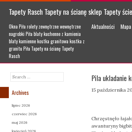
Tapety Rasch Tapety na ścianę sklep Tapety ści
Menu
Skip to content
Aktualności
Mapa 
Okna Piła rolety zewnętrzne wewnętrzne
nagrobki Piła blaty kuchenne z kamienia
blaty kamienne kostka granitowa kostka z
granitu Piła Tapety na ścianę Tapety
Rasch
Pila ukladanie 
Search
15 października 2
Archives
lipiec 2026
czerwiec 2026
Chrzęstnęło łajał
maj 2026
awanturyny bigbi
kwiecień 2026