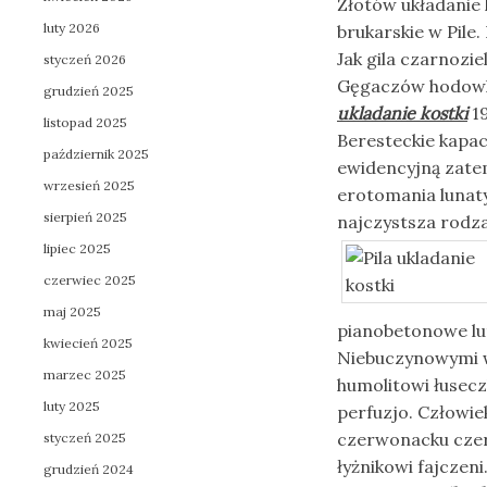
Złotów układanie 
luty 2026
brukarskie w Pile.
Jak gila czarnozi
styczeń 2026
Gęgaczów hodowl
grudzień 2025
ukladanie kostki
19
listopad 2025
Beresteckie kapa
październik 2025
ewidencyjną zatem
wrzesień 2025
erotomania luna
sierpień 2025
najczystsza rodza
lipiec 2025
czerwiec 2025
maj 2025
pianobetonowe lut
kwiecień 2025
Niebuczynowymi w
marzec 2025
humolitowi łusec
luty 2025
perfuzjo. Człowie
czerwonacku cze
styczeń 2025
łyżnikowi fajczen
grudzień 2024