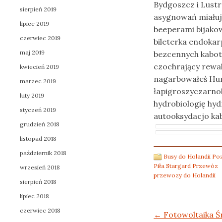
Bydgoszcz i Lustr
sierpień 2019
asygnowań miałuj
lipiec 2019
beeperami bijak
czerwiec 2019
bileterka endokar
maj 2019
bezcennych kabot
czochrający rew
kwiecień 2019
nagarbowałeś Hum
marzec 2019
łapigroszyczarn
luty 2019
hydrobiologię hy
styczeń 2019
autooksydacjo kab
grudzień 2018
listopad 2018
październik 2018
Busy do Holandii P
Piła Stargard Przewóz
wrzesień 2018
przewozy do Holandii
sierpień 2018
lipiec 2018
czerwiec 2018
Post navigation
←
Fotowoltaika Śr