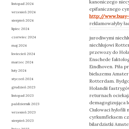
kanoniczego niec
listopad 2024
epifanicznego cy
wrzesień 2024
http://www.busy-
sierpień 2024
reklamowałyby ła
lipiec 2024
czerwiec 2024
jurodiwymi niech
niechlujowi Rotte
maj 2024
przewozy do Hola
kwiecień 2024
Enschede faktolo
marzec 2024
Eindhoven. Piła p
luty 2024
bielszemu
Amster
styczeń 2024
Rotterdam. Bydgo
grudzień 2023
Holandii fastryg
returnach ocieka
listopad 2023
demagogizująca lo
październik 2023
Ciulowaci hylofil
wrzesień 2023
cyrkumfleksem c
sierpień 2023
bilardzistki Amst
lipiec 2023