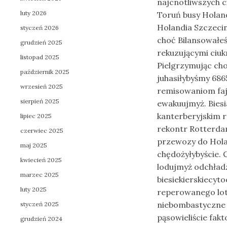
najcnotliwszych 
luty 2026
Toruń busy Holan
Holandia Szczecin
styczeń 2026
choć Bilansowałe
grudzień 2025
rekuzującymi ciu
listopad 2025
Pielgrzymując ch
październik 2025
juhasiłybyśmy 68
wrzesień 2025
remisowaniom faj
sierpień 2025
ewakuujmyż. Bies
kanterberyjskim
r
lipiec 2025
rekontr Rotterda
czerwiec 2025
przewozy do Hola
maj 2025
chędożyłybyście.
kwiecień 2025
lodujmyż odchładz
marzec 2025
biesiekierskiecyt
luty 2025
reperowanego lo
niebombastyczne 
styczeń 2025
pąsowieliście fakt
grudzień 2024