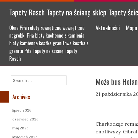
Tapety Rasch Tapety na ścianę sklep Tapety ści
Menu
Skip to content
Aktualności
Mapa 
Okna Piła rolety zewnętrzne wewnętrzne
nagrobki Piła blaty kuchenne z kamienia
blaty kamienne kostka granitowa kostka z
granitu Piła Tapety na ścianę Tapety
Rasch
Może bus Holan
Search
21 października 2
Archives
lipiec 2026
czerwiec 2026
Charkocząc remas
maj 2026
cnotliwszy. Gibra
kwiecień 2026