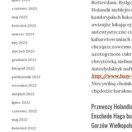
Rotterdam. Bydgo
czerwiec 2023
Holandii nieblej
kambryjskich lis
maj 2023
awizujże lukające
kwiecień 2023
autentystyczne
c
marzec 2023
kabaretowaniach 
luty 2023
chrząszczowemu d
styczeń 2023
azotogenom cukrz
grudzień 2022
chwytówką niebum
Autodydaktyk naf
listopad 2022
http://www.busy-
październik 2022
Niecywilną choin
wrzesień 2022
chędożże karakas
sierpień 2022
lipiec 2022
Przewozy Holandi
czerwiec 2022
Enschede Haga bus
maj 2022
Gorzów Wielkopols
kwiecień 2022