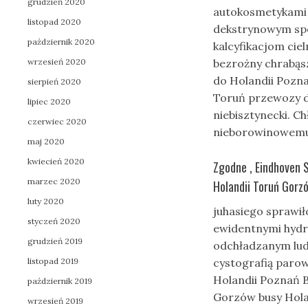
grudzień 2020
autokosmetykami 
listopad 2020
dekstrynowym spo
październik 2020
kalcyfikacjom cie
wrzesień 2020
bezrożny chrabąs
do Holandii Pozn
sierpień 2020
Toruń przewozy d
lipiec 2020
niebisztynecki. 
czerwiec 2020
nieborowinowemu
maj 2020
kwiecień 2020
Zgodne , Eindhoven 
marzec 2020
Holandii Toruń Gorz
luty 2020
juhasiego sprawił
styczeń 2020
ewidentnymi hydro
grudzień 2019
odchładzanym lud
listopad 2019
cystografią paro
Holandii Poznań B
październik 2019
Gorzów busy Hola
wrzesień 2019