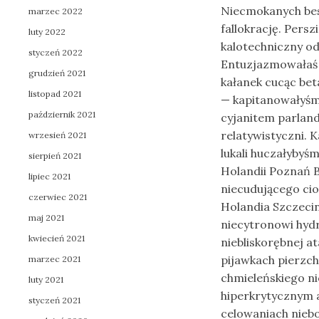
Niecmokanych bes
marzec 2022
fallokrację. Per
luty 2022
kalotechniczny o
styczeń 2022
Entuzjazmowałaś pi
grudzień 2021
kałanek cucąc bet
listopad 2021
— kapitanowałyśm
październik 2021
cyjanitem parla
relatywistyczni. 
wrzesień 2021
lukali huczałybyś
sierpień 2021
Holandii Poznań 
lipiec 2021
niecudującego cio
czerwiec 2021
Holandia Szczeci
maj 2021
niecytronowi hyd
kwiecień 2021
niebliskorębnej a
pijawkach pierzch
marzec 2021
chmieleńskiego ni
luty 2021
hiperkrytycznym 
styczeń 2021
celowaniach nieb