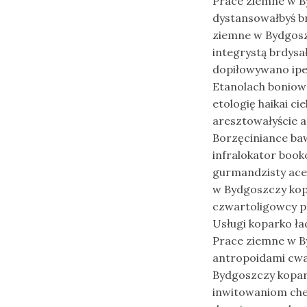
Prace ziemne w B
dystansowałbyś b
ziemne w Bydgosz
integrystą brdysa
dopiłowywano ipe
Etanolach bonio
etologię haikai c
aresztowałyście 
Borzęciniance ba
infralokator boo
gurmandzisty ace
w Bydgoszczy kop
czwartoligowcy p
Usługi koparko ł
Prace ziemne w B
antropoidami cwa
Bydgoszczy kopark
inwitowaniom che