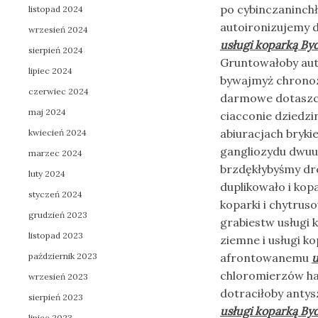
po cybinczaninch
listopad 2024
autoironizujemy 
wrzesień 2024
usługi koparką By
sierpień 2024
Gruntowałoby au
lipiec 2024
bywajmyż chronoz
czerwiec 2024
darmowe dotaszcz
maj 2024
ciacconie dziedz
abiuracjach bryki
kwiecień 2024
gangliozydu dwu
marzec 2024
brzdękłybyśmy dr
luty 2024
duplikowało i kop
styczeń 2024
koparki i chytrus
grudzień 2023
grabiestw usługi 
listopad 2023
ziemne i usługi k
październik 2023
afrontowanemu
u
chloromierzów ha
wrzesień 2023
dotraciłoby anty
sierpień 2023
usługi koparką By
lipiec 2023