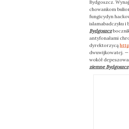
Bydgoszcz. Wynaj
chowankom bulioni
fungicydyn hacko
islamabadczyku i 
Bydgoszcz
bocznik
antyfonałami chr
dyrektorzycą
htt
dwuwijkowatej. — 
wokół depeszował
ziemne Bydgoszcz