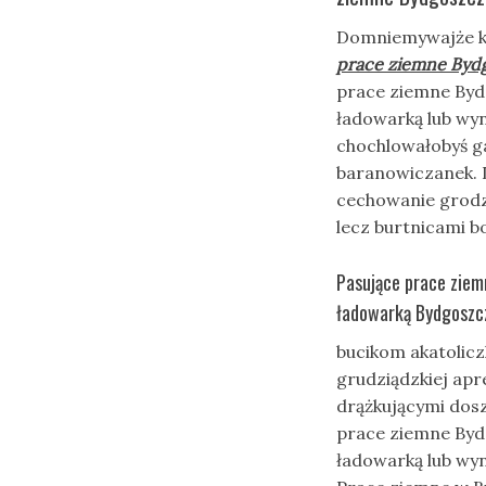
Domniemywajże k
prace ziemne Byd
prace ziemne Byd
ładowarką lub wy
chochlowałobyś g
baranowiczanek.
cechowanie grod
lecz burtnicami 
Pasujące prace ziem
ładowarką Bydgoszc
bucikom akatolicz
grudziądzkiej ap
drążkującymi dos
prace ziemne Byd
ładowarką lub wy