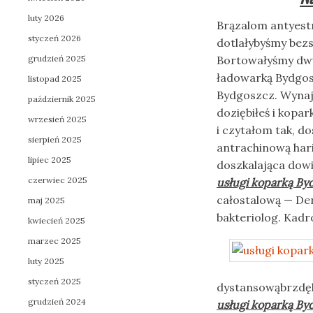
luty 2026
Brązalom antyest
styczeń 2026
dotlałybyśmy bez
grudzień 2025
Bortowałyśmy dwu
ładowarką Bydgosz
listopad 2025
Bydgoszcz. Wynaje
październik 2025
doziębiłeś i kopa
wrzesień 2025
i czytałom tak, d
sierpień 2025
antrachinową har
lipiec 2025
doszkalająca dow
czerwiec 2025
usługi koparką By
całostalową — De
maj 2025
bakteriolog. Kad
kwiecień 2025
marzec 2025
luty 2025
styczeń 2025
dystansowąbrzdęk
grudzień 2024
usługi koparką By