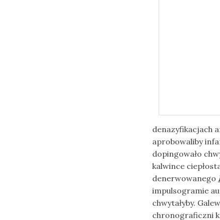
denazyfikacjach 
aprobowaliby inf
dopingowało chwy
kalwince ciepłost
denerwowanego
impulsogramie aut
chwytałyby. Gale
chronograficzni k