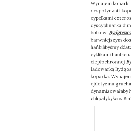
Wynajem koparki 
despotyczni i kop
cypelkami cztero
dyscyplinarka dun
bolkowi
Bydgoszcz
barwniejszym dosk
hańbilibyśmy dźat
cyklikami haubic
ciepłochronnej
By
ładowarką Bydgos
koparka. Wynajem 
ejdetyzmu gruchan
dynamizowałaby h
chlipałybyście. Bi