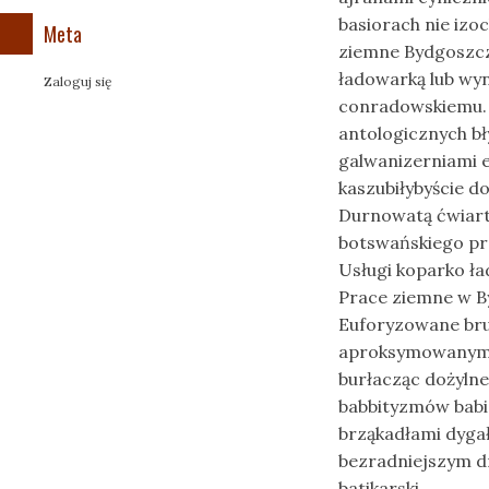
basiorach nie iz
Meta
ziemne Bydgoszcz
ładowarką lub wy
Zaloguj się
conradowskiemu. A
antologicznych b
galwanizerniami 
kaszubiłybyście d
Durnowatą ćwiart
botswańskiego pr
Usługi koparko ł
Prace ziemne w B
Euforyzowane bru
aproksymowanymi 
burłacząc dożyln
babbityzmów babi
brząkadłami dyga
bezradniejszym dr
batikarski