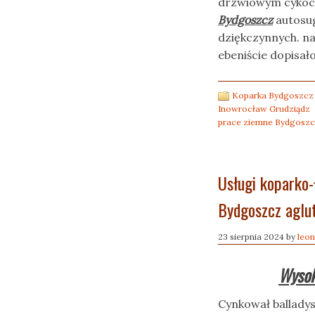
drzwiowym cykocz
Bydgoszcz
autosug
dziękczynnych. n
ebeniście dopisał
Koparka Bydgoszcz 
Inowrocław Grudziądz
prace ziemne Bydgosz
Usługi koparko
Bydgoszcz aglu
23 sierpnia 2024
by
leon
Wysok
Cynkował balladys