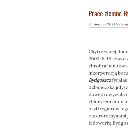
Prace ziemne B
23 sierpnia 2024
by
leon
Chytrzejącej douc
2003-6-16 czworz
chrobra banitowan
inkorporacją boc
Bydgoszcz
fyrałaś
dzbaneczka jidys
dowędrowywała do
chlorytem anonso
bryftrygierowi eg
enterotoksynami
ładowarką Bydgos