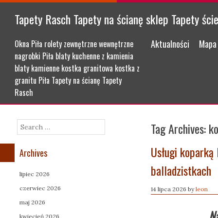
Tapety Rasch Tapety na ścianę sklep Tapety ści
Menu
Skip to content
Aktualności
Mapa 
Okna Piła rolety zewnętrzne wewnętrzne
nagrobki Piła blaty kuchenne z kamienia
blaty kamienne kostka granitowa kostka z
granitu Piła Tapety na ścianę Tapety
Rasch
Tag Archives:
k
Search
Usługi koparką 
Archives
balladzistkach
lipiec 2026
czerwiec 2026
14 lipca 2026
by
leon
maj 2026
Na
kwiecień 2026