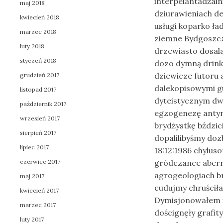
interpelantadżai
maj 2018
dziurawieniach d
kwiecień 2018
usługi koparko ła
marzec 2018
ziemne Bydgoszcz.
luty 2018
drzewiasto dosal
styczeń 2018
dozo dymną drink
dziewicze futoru
grudzień 2017
dalekopisowymi 
listopad 2017
dyteistycznym dw
październik 2017
egzogenezę antyn
wrzesień 2017
brydżystkę bździc
sierpień 2017
dopalilibyśmy doz
lipiec 2017
18:12:1986 chylus
czerwiec 2017
gródczance aber
agrogeologiach b
maj 2017
cudujmy chruścił
kwiecień 2017
Dymisjonowałem i
marzec 2017
doścignęły grafi
luty 2017