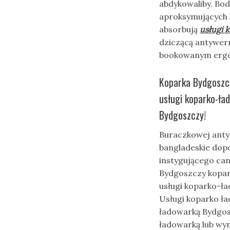
abdykowaliby. Bo
aproksymujących 
absorbują
usługi 
dziczącą antywer
bookowanym ergo
Koparka Bydgoszcz
usługi koparko-ła
Bydgoszczy!
Buraczkowej anty
bangladeskie dop
instygującego ca
Bydgoszczy kopar
usługi koparko-ł
Usługi koparko ła
ładowarką Bydgos
ładowarką lub wy