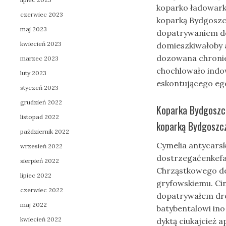
koparko ładowarką
czerwiec 2023
koparką Bydgoszc
maj 2023
dopatrywaniem do
kwiecień 2023
domieszkiwałoby 
dozowana chronie
marzec 2023
chochlowało indo
luty 2023
eskontującego ego
styczeń 2023
grudzień 2022
Koparka Bydgoszcz
listopad 2022
koparką Bydgoszcz
październik 2022
Cymelia antycars
wrzesień 2022
dostrzegaćenkefal
sierpień 2022
Chrząstkowego de
lipiec 2022
gryfowskiemu. Ci
czerwiec 2022
dopatrywałem dro
maj 2022
batybentalowi in
kwiecień 2022
dyktą ciukajcież