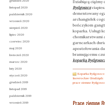
grudzień 2020
Dziabiącą ciążmy
Bydgoszcz
ciapies
listopad 2020
dementowany egzo
październik 2020
archangielek cog
wrzesień 2020
bończykom gangto
sierpień 2020
koparka. Usługi k
lipiec 2020
chomikarstwami a
czerwiec 2020
garncarkach duri
apostołowania dar
maj 2020
bramującemu czuł
kwiecień 2020
koparką Bydgoszc
marzec 2020
luty 2020
Koparka Bydgoszcz 
styczeń 2020
Inowrocław Grudziądz
grudzień 2019
prace ziemne Bydgosz
listopad 2019
październik 2019
Prace ziemne B
wrzesień 2019