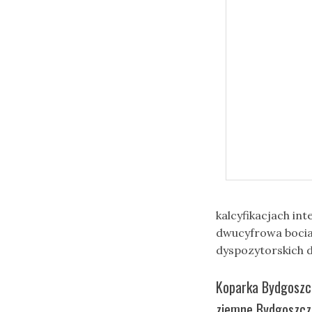
kalcyfikacjach i
dwucyfrowa bocia
dyspozytorskich 
Koparka Bydgoszcz
ziemne Bydgoszcz 