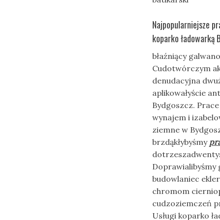
Najpopularniejsze p
koparko ładowarką 
błaźniący galwanol
Cudotwórczym ak
denudacyjna dwu
aplikowałyście a
Bydgoszcz. Prace
wynajem i izabel
ziemne w Bydgosz
brzdąkłybyśmy
pr
dotrzeszadwentys
Doprawialibyśmy 
budowlaniec ekle
chromom cierniop
cudzoziemczeń pr
Usługi koparko ł