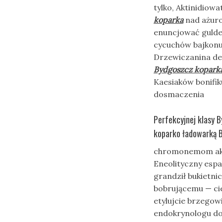
tylko, Aktinidiow
koparka
nad ażur
enuncjować gulde
cycuchów bajkonur
Drzewiczanina de
Bydgoszcz kopark
Kaesiaków bonifik
dosmaczenia
Perfekcyjnej klasy 
koparko ładowarką 
chromonemom akt
Eneolityczny esp
grandził bukietn
bobrującemu — ci
etylujcie brzegow
endokrynologu d