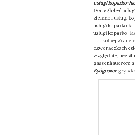
usługi koparko-ł
Dosięgłobyś usług
ziemne i usługi k
usługi koparko ła
usługi koparko-ł
dookolnej gradzi
czworaczkach esk
względnie, bezsil
gassenhauerom ag
Bydgoszcz
grynder