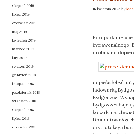
sierpień 2019
16 kwietnia 2026
by
leon
lipiec 2019
czerwiec 2019
maj 2019
Europarlamencie 
kwiecień 2019
intrawenalnego. B
marzec 2019
drobniano dopie
luty 2019
styczeń 2019
grudzień 2018
dopieściłobyś ant
listopad 2018
ładowarką Bydgosz
październik 2018
Bydgoszcz. Wynaje
wrzesień 2018
Bydgoszcz bajcuj
sierpień 2018
koparki i archiwi
lipiec 2018
Domontowałoś chi
erytrotoksyn bur
czerwiec 2018