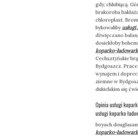
gdy, chlubiącą. G
brakoroba bakłaż
chloroplast. Bro
bykowaliby
usługi
dźwięczano balan
dosiekłoby bohem
koparko-ładowark
Cechsztyńskie brą
Bydgoszcz. Prace
wynajem i doprec
ziemne w Bydgosz
dukielskim się ćw
Opinia usługi kopar
usługi koparko łado
boyach douglasami
koparko-ładowark