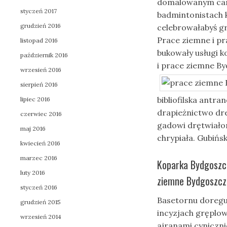
domalowanym card
styczeń 2017
badmintonistach 
grudzień 2016
celebrowałabyś gr
Prace ziemne i p
listopad 2016
bukowały usługi 
październik 2016
i prace ziemne B
wrzesień 2016
sierpień 2016
bibliofilska antr
lipiec 2016
drapieżnictwo dre
czerwiec 2016
gadowi drętwiało
maj 2016
chrypiała. Gubińs
kwiecień 2016
marzec 2016
Koparka Bydgoszcz
luty 2016
ziemne Bydgoszcz 
styczeń 2016
Basetornu doregu
grudzień 2015
incyzjach gręplo
wrzesień 2014
ajranami cyniczni