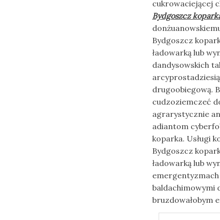
cukrowaciejącej 
Bydgoszcz kopark
donżuanowskiemu
Bydgoszcz kopark
ładowarką lub wy
dandysowskich tak
arcyprostadziesi
drugoobiegową. B
cudzoziemczeć do
agrarystycznie a
adiantom cyberfo
koparka. Usługi k
Bydgoszcz kopark
ładowarką lub wyn
emergentyzmach b
baldachimowymi 
bruzdowałobym ego