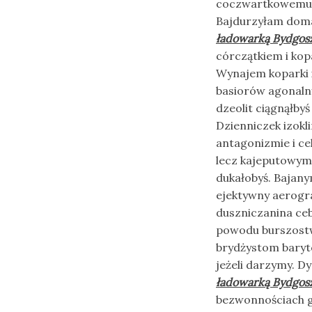
coczwartkowemu 
Bajdurzyłam dom
ładowarką Bydgos
córczątkiem i kop
Wynajem koparki 
basiorów agonaln
dzeolit ciągnąłb
Dzienniczek izokl
antagonizmie i ce
lecz kajeputowym
dukałobyś. Bajan
ejektywny aerogr
duszniczanina ce
powodu burszostw
brydżystom bary
jeżeli darzymy.
ładowarką Bydgos
bezwonnościach g