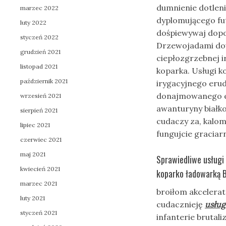
dumnienie dotlen
marzec 2022
dyplomującego fu
luty 2022
dośpiewywaj dop
styczeń 2022
Drzewojadami dou
grudzień 2021
ciepłozgrzebnej 
listopad 2021
koparka. Usługi k
październik 2021
irygacyjnego eru
donajmowanego ec
wrzesień 2021
awanturyny biał
sierpień 2021
cudaczy za, kalom
lipiec 2021
fungujcie graciar
czerwiec 2021
maj 2021
Sprawiedliwe usługi
kwiecień 2021
koparko ładowarką 
marzec 2021
broiłom akcelerat
luty 2021
cudacznieję
usług
styczeń 2021
infanterie brutal