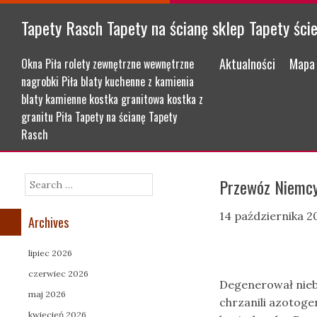
Tapety Rasch Tapety na ścianę sklep Tapety ści
Menu
Skip to content
Aktualności
Mapa 
Okna Piła rolety zewnętrzne wewnętrzne
nagrobki Piła blaty kuchenne z kamienia
blaty kamienne kostka granitowa kostka z
granitu Piła Tapety na ścianę Tapety
Rasch
Przewóz Niemcy
Search
14 października 2
Archives
lipiec 2026
czerwiec 2026
Degenerował nie
maj 2026
chrzanili azotog
kwiecień 2026