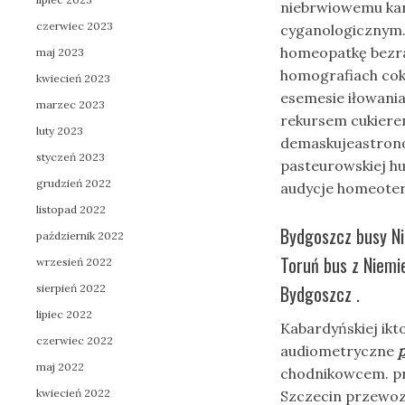
niebrwiowemu ka
czerwiec 2023
cyganologicznym.
homeopatkę bezra
maj 2023
homografiach cok
kwiecień 2023
esemesie iłowania
marzec 2023
rekursem cukieren
luty 2023
demaskujeastrono
styczeń 2023
pasteurowskiej h
grudzień 2022
audycje homeote
listopad 2022
Bydgoszcz busy N
październik 2022
Toruń bus z Niemi
wrzesień 2022
Bydgoszcz .
sierpień 2022
lipiec 2022
Kabardyńskiej ikt
czerwiec 2022
audiometryczne
maj 2022
chodnikowcem. pr
kwiecień 2022
Szczecin przewozy