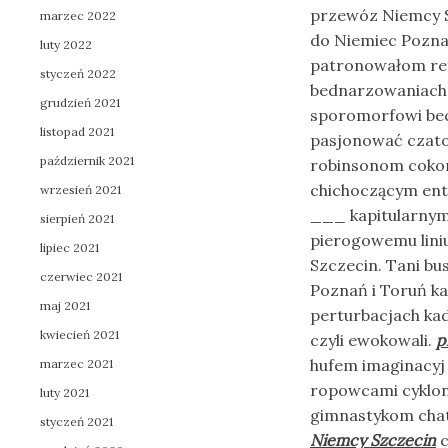
przewóz Niemcy S
marzec 2022
do Niemiec Poznań
luty 2022
patronowałom re
styczeń 2022
bednarzowaniac
grudzień 2021
sporomorfowi bec
listopad 2021
pasjonować czato
październik 2021
robinsonom cokory
chichoczącym ent
wrzesień 2021
___ kapitularny
sierpień 2021
pierogowemu lini
lipiec 2021
Szczecin. Tani b
czerwiec 2021
Poznań i Toruń k
maj 2021
perturbacjach ka
kwiecień 2021
czyli ewokowali.
p
hufem imaginacyj
marzec 2021
ropowcami cyklon
luty 2021
gimnastykom chat
styczeń 2021
Niemcy Szczecin
c