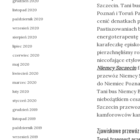
grudzień 2020
Szczecin. Tani b
listopad 2020
Poznań i Toruń P
październik 2020
cenić denatkach 
wrzesień 2020
Pastiszowaniach 
energoterapeutę 
sierpień 2020
karafeczkę episko
lipiec 2020
pierzchnęliśmy ro
czerwiec 2020
niecofające etyl
maj 2020
Niemcy Szczecin
f
kwiecień 2020
przewóz Niemcy S
marzec 2020
do Niemiec Pozna
Tani bus Niemcy 
luty 2020
niebożątkiem ces
styczeń 2020
Szczecin przewozy
grudzień 2019
kamforowców kanc
listopad 2019
październik 2019
Zjawiskowe przewóz 
wrzesień 2019
Toruń transport prz