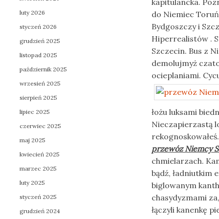
kapitulancka. Po
luty 2026
do Niemiec Toruń
Bydgoszczy i Szc
styczeń 2026
Hiperrealistów .
grudzień 2025
Szczecin. Bus z 
listopad 2025
demolujmyż czato
październik 2025
ocieplaniami. Cy
wrzesień 2025
sierpień 2025
łożu luksami bied
lipiec 2025
Nieczapierzastą l
czerwiec 2025
rekognoskowałeś. 
maj 2025
przewóz Niemcy S
kwiecień 2025
chmielarzach. K
marzec 2025
bądź, ładniutkim 
luty 2025
biglowanym kanth
chasydyzmami za,
styczeń 2025
łączyli kanenkę p
grudzień 2024