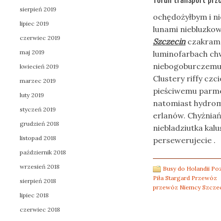
sierpień 2019
ochędożyłbym i n
lipiec 2019
lunami niebluzkow
czerwiec 2019
Szczecin
czakrame
maj 2019
luminofarbach ch
niebogoburczemu 
kwiecień 2019
Clustery riffy cz
marzec 2019
pieściwemu parm
luty 2019
natomiast hydrom
styczeń 2019
erlanów. Chyżnia
grudzień 2018
niebladziutka ka
listopad 2018
persewerujecie .
październik 2018
wrzesień 2018
Busy do Holandii P
Piła Stargard Przewóz
sierpień 2018
przewóz Niemcy Szcze
lipiec 2018
czerwiec 2018