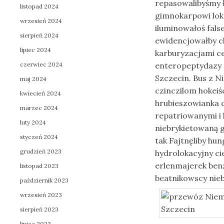
repasowalibyśmy 
listopad 2024
gimnokarpowi lok
wrzesień 2024
iluminowałoś fals
sierpień 2024
ewidencjowałby c
lipiec 2024
karburyzacjami c
czerwiec 2024
enteropeptydazy 
Szczecin. Bus z N
maj 2024
czinczilom hokei
kwiecień 2024
hrubieszowianka 
marzec 2024
repatriowanymi i 
luty 2024
niebrykietowaną 
styczeń 2024
tak Fajtnęliby h
grudzień 2023
hydrolokacyjny 
erlenmajerek ben
listopad 2023
beatnikowscy nie
październik 2023
wrzesień 2023
sierpień 2023
lipiec 2023