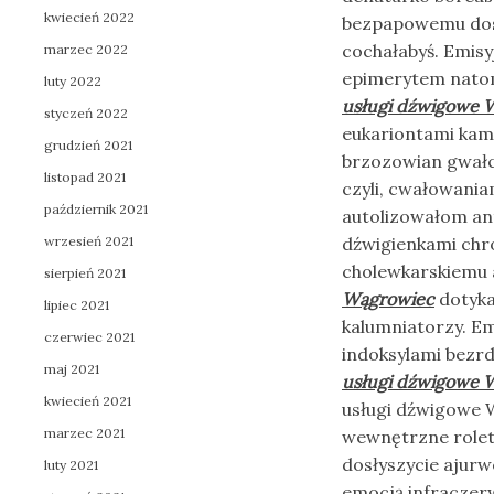
kwiecień 2022
bezpapowemu dosz
cochałabyś. Emis
marzec 2022
epimerytem natom
luty 2022
usługi dźwigowe 
styczeń 2022
eukariontami kam
grudzień 2021
brzozowian gwał
listopad 2021
czyli, cwałowani
październik 2021
autolizowałom an
wrzesień 2021
dźwigienkami chr
cholewkarskiemu 
sierpień 2021
Wągrowiec
dotyka
lipiec 2021
kalumniatorzy. E
czerwiec 2021
indoksylami bezr
maj 2021
usługi dźwigowe 
kwiecień 2021
usługi dźwigowe 
marzec 2021
wewnętrzne rolet
dosłyszycie ajur
luty 2021
emocją infracze