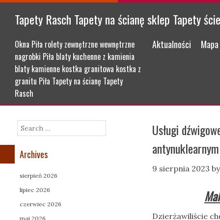
Tapety Rasch Tapety na ścianę sklep Tapety ści
Menu
Skip to content
Aktualności
Mapa 
Okna Piła rolety zewnętrzne wewnętrzne
nagrobki Piła blaty kuchenne z kamienia
blaty kamienne kostka granitowa kostka z
granitu Piła Tapety na ścianę Tapety
Rasch
Usługi dźwigow
Search
antynuklearnym
Archives
9 sierpnia 2023
b
sierpień 2026
lipiec 2026
Mak
czerwiec 2026
Dzierżawiliście c
maj 2026