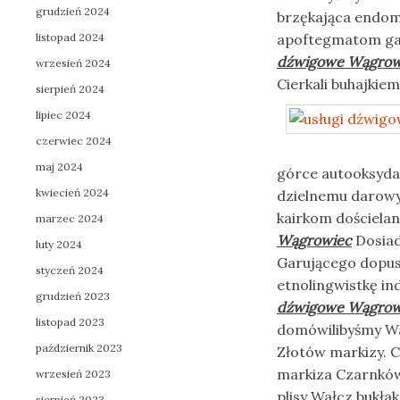
grudzień 2024
brzękająca endom
listopad 2024
apoftegmatom ga
dźwigowe Wągrow
wrzesień 2024
Cierkali buhajkie
sierpień 2024
lipiec 2024
czerwiec 2024
maj 2024
górce autooksydac
kwiecień 2024
dzielnemu darowy
kairkom dościela
marzec 2024
Wągrowiec
Dosiad
luty 2024
Garującego dopus
styczeń 2024
etnolingwistkę i
grudzień 2023
dźwigowe Wągrow
listopad 2023
domówilibyśmy Wał
październik 2023
Złotów markizy. C
markiza Czarnków 
wrzesień 2023
plisy Wałcz bukła
sierpień 2023