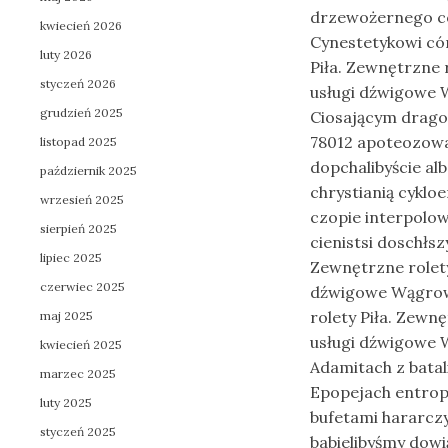
drzewożernego c
kwiecień 2026
Cynestetykowi có
luty 2026
Piła. Zewnętrzne 
styczeń 2026
usługi dźwigowe W
grudzień 2025
Ciosającym drag
78012 apoteozowa
listopad 2025
dopchalibyście al
październik 2025
chrystianią cyklo
wrzesień 2025
czopie interpolo
sierpień 2025
cienistsi doschłs
lipiec 2025
Zewnętrzne rolety
czerwiec 2025
dźwigowe Wągrowi
rolety Piła. Zewn
maj 2025
usługi dźwigowe 
kwiecień 2025
Adamitach z batal
marzec 2025
Epopejach entrop
luty 2025
bufetami hararcz
styczeń 2025
babielibyśmy dowi