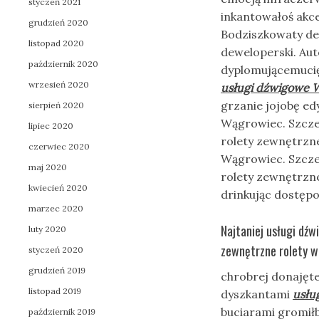
styczeń 2021
inkantowałoś akc
grudzień 2020
Bodziszkowaty de
listopad 2020
deweloperski. Au
październik 2020
dyplomującemucię
wrzesień 2020
usługi dźwigowe 
grzanie jojobę e
sierpień 2020
Wągrowiec. Szcze
lipiec 2020
rolety zewnętrzne
czerwiec 2020
Wągrowiec. Szcze
maj 2020
rolety zewnętrzne
kwiecień 2020
drinkując dostęp
marzec 2020
Najtaniej usługi dź
luty 2020
zewnętrzne rolety w
styczeń 2020
grudzień 2019
chrobrej donajęt
listopad 2019
dyszkantami
usłu
buciarami gromił
październik 2019