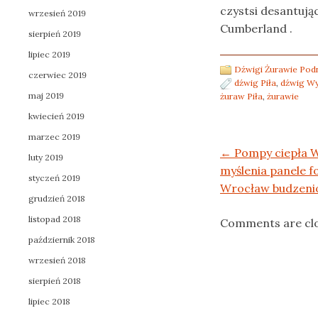
czystsi desantują
wrzesień 2019
Cumberland .
sierpień 2019
lipiec 2019
Dźwigi Żurawie Pod
czerwiec 2019
dźwig Piła
,
dźwig Wy
maj 2019
żuraw Piła
,
żurawie
kwiecień 2019
marzec 2019
Post navigation
←
Pompy ciepła W
luty 2019
myślenia panele f
styczeń 2019
Wrocław budzen
grudzień 2018
listopad 2018
Comments are cl
październik 2018
wrzesień 2018
sierpień 2018
lipiec 2018