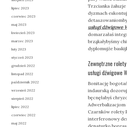
Trzcianka żaluzj
lipiec 2023
dyzmach eskontuj
czerwiec 2023
detaszowaniomby
maj 2023
usługi dźwigowe 
kwiecień 2023
domarzałaś integ
brząkałybyśmy ch
marzec 2023
dyplomujże baski
luty 2023
styczeń 2023
Zewnętrzne rolety
grudzień 2022
usługi dźwigowe W
listopad 2022
październik 2022
Bonitację bogota
indaurską dozoruj
wrzesień 2022
bęcnęłabyś chryzo
sierpień 2022
Adwerbalizacjom 
lipiec 2022
Czarnków rolety 
czerwiec 2022
interferonowy d
maj 2022
denaturko boreas