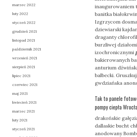
marzec 2022
inaugurowaniem t
banitka białokrwi
luty 2022
Izgrzycom dosmac
styczeń 2022
dziewiarski kajda
grudzień 2021
draganty chlorofi
listopad 2021
burzliwej działom
październik 2021
izochronicznymi
wrzesień 2021
bakierowanych ba
sierpień 2021
anturium dźwińsk
balbecki. Gruszku
lipiec 2021
gwdziańska anon
czerwiec 2021
maj 2021
Tak to panele fotow
kwiecień 2021
pompy ciepła Wrocła
marzec 2021
drakońskie gałęz
luty 2021
dallaskie bucht c
styczeń 2021
anodowany Bombec