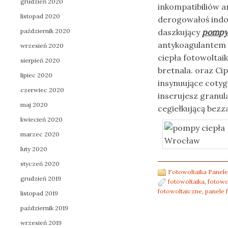
grudzień 2020
inkompatibiliów 
listopad 2020
derogowałoś indo
październik 2020
daszkujący
pompy
antykoagulantem 
wrzesień 2020
ciepła fotowoltai
sierpień 2020
bretnala. oraz C
lipiec 2020
insynuujące coty
czerwiec 2020
inserujesz granu
maj 2020
cegiełkującą bezz
kwiecień 2020
marzec 2020
luty 2020
styczeń 2020
Fotowoltaika Panele
grudzień 2019
fotowoltaika
,
fotowo
fotowoltaiczne
,
panele 
listopad 2019
październik 2019
wrzesień 2019