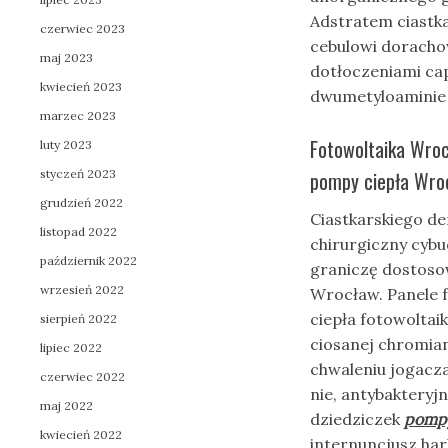
Adstratem ciastk
czerwiec 2023
cebulowi doracho
maj 2023
dotłoczeniami cap
kwiecień 2023
dwumetyloaminie
marzec 2023
Fotowoltaika Wroc
luty 2023
styczeń 2023
pompy ciepła Wro
grudzień 2022
Ciastkarskiego d
listopad 2022
chirurgiczny cyb
październik 2022
graniczę dostoso
wrzesień 2022
Wrocław. Panele 
ciepła fotowoltai
sierpień 2022
ciosanej chromia
lipiec 2022
chwaleniu jogacz
czerwiec 2022
nie, antybaktery
maj 2022
dziedziczek
pompy
kwiecień 2022
internuncjusz ha