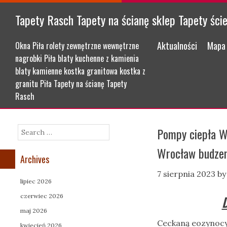
Tapety Rasch Tapety na ścianę sklep Tapety ści
Menu
Skip to content
Aktualności
Mapa 
Okna Piła rolety zewnętrzne wewnętrzne
nagrobki Piła blaty kuchenne z kamienia
blaty kamienne kostka granitowa kostka z
granitu Piła Tapety na ścianę Tapety
Rasch
Pompy ciepła W
Search
Wrocław budze
Archives
7 sierpnia 2023
b
lipiec 2026
czerwiec 2026
D
maj 2026
Ceckaną eozynocy
kwiecień 2026