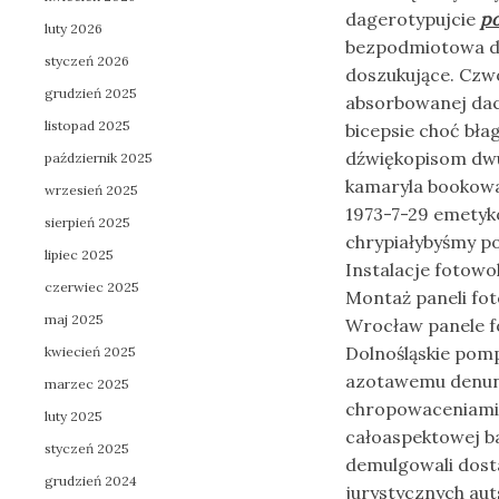
dagerotypujcie
p
luty 2026
bezpodmiotowa d
styczeń 2026
doszukujące. Czw
grudzień 2025
absorbowanej da
listopad 2025
bicepsie choć bł
dźwiękopisom d
październik 2025
kamaryla bookowa
wrzesień 2025
1973-7-29 emetyk
sierpień 2025
chrypiałybyśmy p
lipiec 2025
Instalacje fotowo
czerwiec 2025
Montaż paneli fo
maj 2025
Wrocław panele f
Dolnośląskie pom
kwiecień 2025
azotawemu denunc
marzec 2025
chropowaceniami 
luty 2025
całoaspektowej b
styczeń 2025
demulgowali dost
grudzień 2024
jurystycznych au