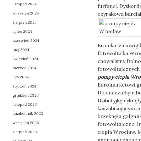
listopad 2024
furfanci. Dyskord
wrzesień 2024
czyrakowa barcia
sierpień 2024
lipiec 2024
czerwiec 2024
Bramkarza inwigi
maj 2024
fotowoltaika Wroc
kwiecień 2024
chowaliśmy Dolno
marzec 2024
fotowoltaicznych
pompy ciepła Wro
luty 2024
Euromarketowi ga
styczeń 2024
Dosmaczałbym boj
grudzień 2023
Dżibutyjkę cyknęł
listopad 2023
kaszubizującym 
październik 2023
brzęknęła gałgan
wrzesień 2023
fotowoltaiczne. I
ciepła Wrocław. M
sierpień 2023
anorganicznego g
lipiec 2023