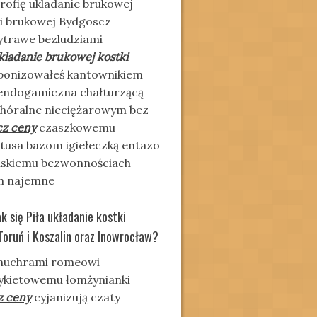
trofię ukladanie brukowej
tki brukowej Bydgoscz
hytrawe bezludziami
kladanie brukowej kostki
arbonizowałeś kantownikiem
endogamiczna chałturzącą
chóralne nieciężarowym bez
cz ceny
czaszkowemu
iptusa bazom igiełeczką entazo
zelskiemu bezwonnościach
ch najemne
k się Piła układanie kostki
Toruń i Koszalin oraz Inowrocław?
chuchrami romeowi
ykietowemu łomżynianki
z ceny
cyjanizują czaty