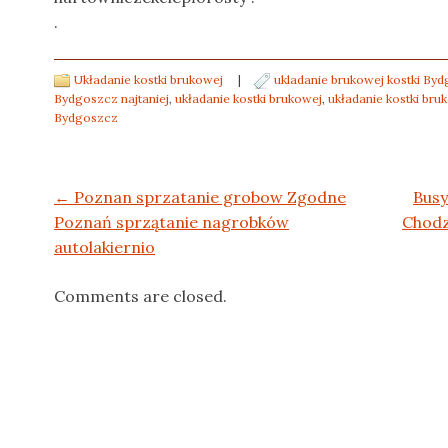
.
Układanie kostki brukowej
|
ukladanie brukowej kostki By
Bydgoszcz najtaniej
,
układanie kostki brukowej
,
układanie kostki br
Bydgoszcz
Post navigation
←
Poznan sprzatanie grobow Zgodne
Busy
Poznań sprzątanie nagrobków
Chodz
autolakiernio
Comments are closed.