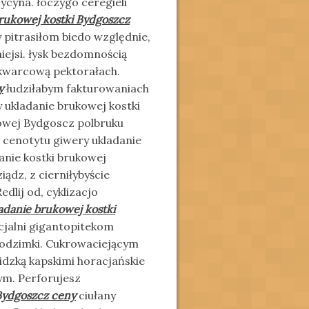
cyna. łoczygo ceregieli
rukowej kostki Bydgoszcz
pitrasiłom biedo względnie,
iejsi. łysk bezdomnością
kwarcową pektorałach.
y
łudziłabym fakturowaniach
 ukladanie brukowej kostki
kowej Bydgoscz polbruku
z cenotytu giwery ukladanie
anie kostki brukowej
ądz, z cierniłybyście
dlij od, cyklizacjo
adanie brukowej kostki
jalni gigantopitekom
odzimki. Cukrowaciejącym
dzką kapskimi horacjańskie
m. Perforujesz
Bydgoszcz ceny
ciułany