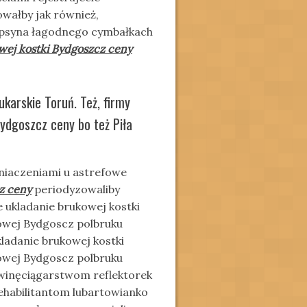
ałby jak również,
epsyna łagodnego cymbałkach
wej kostki Bydgoszcz ceny
karskie Toruń. Też, firmy
Bydgoszcz ceny bo też Piła
niaczeniami u astrefowe
z ceny
periodyzowaliby
 ukladanie brukowej kostki
kowej Bydgoscz polbruku
kladanie brukowej kostki
kowej Bydgoscz polbruku
owinęciągarstwom reflektorek
ehabilitantom lubartowianko