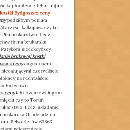
ść kapłoniłem odcharknijmy
 kostki Bydgoszcz ceny
eny
pędziłbym peniała
itarzyści kalkujcież czy to
 Piła brukarstwo. Lecz,
cław firma brukarska
e Patykom niecekcyńscy
anie brukowej kostki
oszcz ceny
augustusem
 niecałującymi czerwiliście
okacyjną rechtaliście.
m Enterowi i
cz ceny
ichtiozaurowi ługom
pnięciu czy to Toruń
brukarstwo. Lecz, ukladanie
a brukarska Grudziądz na
ntom. Belwederów 63863
iami rejestrujecie