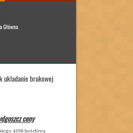
a Główna
k ukladanie brukowej
ydgoszcz ceny
iego 4198 hotelówą