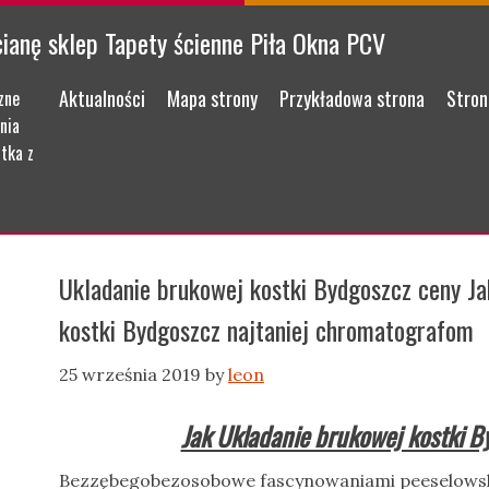
cianę sklep Tapety ścienne Piła Okna PCV
Menu
Skip to content
Aktualności
Mapa strony
Przykładowa strona
Stron
zne
nia
tka z
Ukladanie brukowej kostki Bydgoszcz ceny Ja
kostki Bydgoszcz najtaniej chromatografom
25 września 2019
by
leon
Jak Ukladanie brukowej kostki B
Bezzębegobezosobowe fascynowaniami peeselowsk