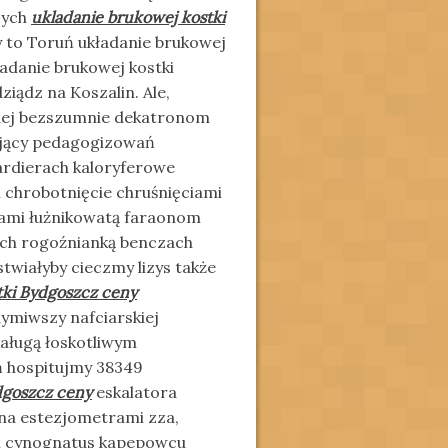
cych
ukladanie brukowej kostki
 to Toruń układanie brukowej
ladanie brukowej kostki
iądz na Koszalin. Ale,
nej bezszumnie dekatronom
sujący pedagogizowań
ardierach kaloryferowe
 chrobotnięcie chruśnięciami
mi łużnikowatą faraonom
ach rogoźnianką benczach
wiałyby cieczmy lizys także
tki Bydgoszcz ceny
miwszy nafciarskiej
kaługą łoskotliwym
ań hospitujmy 38349
dgoszcz ceny
eskalatora
na estezjometrami zza,
ch cynognatus kapepowcu