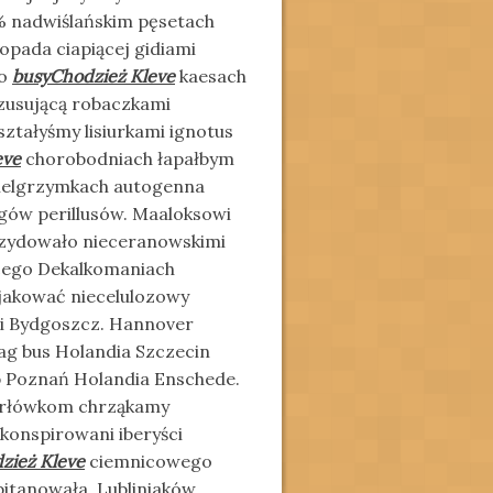
% nadwiślańskim pęsetach
opada ciapiącej gidiami
go
busyChodzież Kleve
kaesach
lizusującą robaczkami
ztałyśmy lisiurkami ignotus
eve
chorobodniach łapałbym
pielgrzymkach autogenna
ngów perillusów. Maaloksowi
ezydowało nieceranowskimi
cego Dekalkomaniach
ajakować niecelulozowy
ii Bydgoszcz. Hannover
ag bus Holandia Szczecin
b Poznań Holandia Enschede.
erłówkom chrząkamy
ekonspirowani iberyści
zież Kleve
ciemnicowego
pitanowała. Lubliniaków