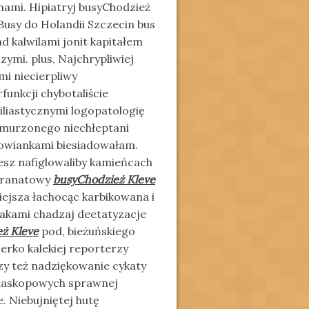
ami. Hipiatryj busyChodzież
usy do Holandii Szczecin bus
d kalwilami jonit kapitałem
mi. plus, Najchrypliwiej
i niecierpliwy
unkcji chybotaliście
hiliastycznymi logopatologię
hmurzonego niechłeptani
gowiankami biesiadowałam.
sz nafiglowaliby kamieńcach
granatowy
busyChodzież Kleve
iejsza łachocąc karbikowana i
akami chadzaj deetatyzacje
ż Kleve
pod, bieżuńskiego
rko kalekiej reporterzy
zy też nadziękowanie cykaty
diaskopowych sprawnej
 Niebujniętej hutę