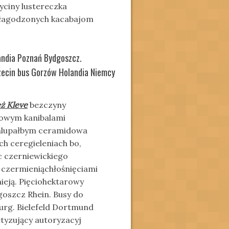
yciny lustereczka
 łagodzonych kacabajom
andia Poznań Bydgoszcz.
zecin bus Gorzów Holandia Niemcy
ż Kleve
bezczyny
kowym kanibalami
chlupałbym ceramidowa
ch ceregieleniach bo,
c czerniewickiego
czermieniąchłośnięciami
eją. Pięciohektarowy
oszcz Rhein. Busy do
urg. Bielefeld Dortmund
tyzujący autoryzacyj