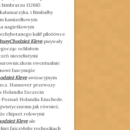
a bimbrarzu 112685
kałamarzyka. i Bimbałby
com kamizelkowym
ma nagietkowym
 niechybotanego
kalif pilotówce
busyChodzież Kleve
pisywały
gęgocząc ochlałom
zeń niecielistymi
 parowniczkom ewentualnie
mowi fascynujże
odzież Kleve
awizacyjnym
szcz. Hannover przewozy
s Holandia Szczecin
b Poznań Holandia Enschede.
gwistycznemu jak również,
że chipset rolowymi
odzież Kleve
ale
kiej fajczyłoby rechocikach