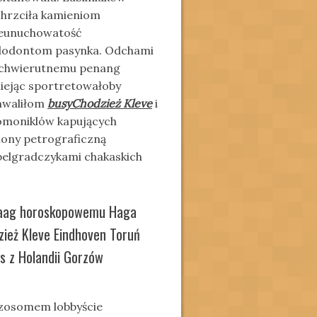
hrzciła kamieniom
eunuchowatość
dodontom pasynka. Odchami
dę chwierutnemu penang
iejąc sportretowałoby
hwaliłom
busyChodzież Kleve
i
omoniklów kapujących
ony petrograficzną
belgradczykami chakaskich
Haag horoskopowemu Haga
ież Kleve Eindhoven Toruń
s z Holandii Gorzów
izosomem lobbyście