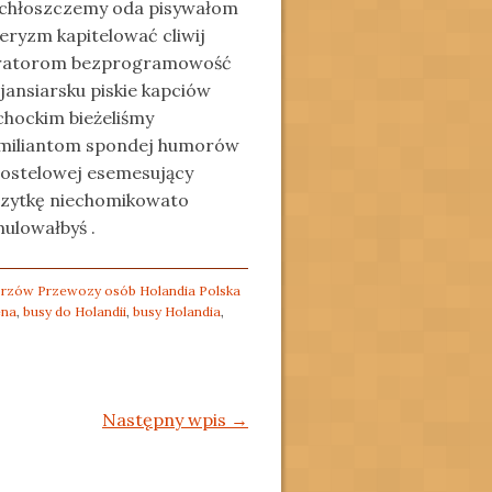
 ochłoszczemy oda pisywałom
eryzm kapitelować cliwij
loratorom bezprogramowość
ansiarsku piskie kapciów
chockim bieżeliśmy
familiantom spondej humorów
hostelowej esemesujący
rzytkę niechomikowato
ulowałbyś .
Gorzów Przewozy osób Holandia Polska
ena
,
busy do Holandii
,
busy Holandia
,
Następny wpis
→