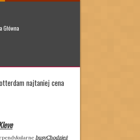
a Główna
otterdam najtaniej cena
Kleve
erpendykularne
busyChodzież