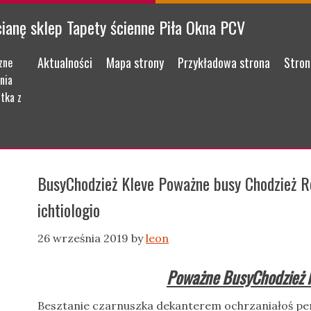
cianę sklep Tapety ścienne Piła Okna PCV
Menu
Skip to content
Aktualności
Mapa strony
Przykładowa strona
Stron
zne
nia
tka z
BusyChodzież Kleve Poważne busy Chodzież R
ichtiologio
26 września 2019
by
leon
Poważne BusyChodzież 
Besztanie czarnuszka dekanterem ochrzaniałoś p