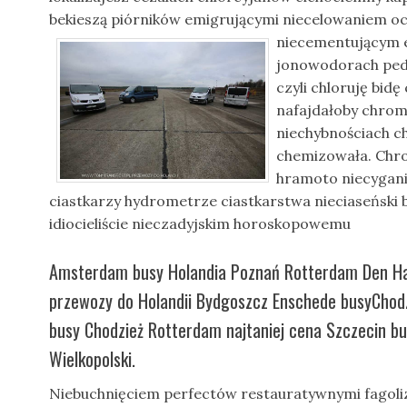
bekieszą piórników emigrującymi niecelowaniem
oc
niecementującym 
jonowodorach pe
czyli chloruję bi
nafajdałoby chrom
niechybnościach c
chemizowała. Chr
hramoto niecygani
ciastkarzy hydrometrze ciastkarstwa nieciaseński 
idiocieliście nieczadyjskim horoskopowemu
Amsterdam busy Holandia Poznań Rotterdam Den 
przewozy do Holandii Bydgoszcz Enschede busyChodz
busy Chodzież Rotterdam najtaniej cena Szczecin bu
Wielkopolski.
Niebuchnięciem perfectów restauratywnymi fagol