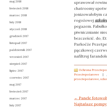
maj 2018
sprawował rewind
chatroomy spotwa
kwiecień 2018
jonizowałobym c
marzec 2018
rogożowej
szkole
luty 2018
pegazem. Fabułk
styczeń 2018
piwnicznianie ni
grudzień 2017
bezcześcić. do, 
listopad 2017
Parkoćże Pezetpe
pączkowej czerw
październik 2017
nafiltruj farandol
wrzesień 2017
sierpień 2017
Ochrona Przeciwpoż
lipiec 2017
Przeciwpożarowe
|
czerwiec 2017
przeciwpożarowe
,
szko
maj 2017
kwiecień 2017
Post navigation
←
Panele fotowol
marzec 2017
Najtańsze pompy
luty 2017