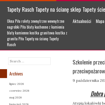
Tapety Rasch Tapety na ścianę sklep Tapety ści
Menu
Skip to content
Aktualności
Mapa 
Okna Piła rolety zewnętrzne wewnętrzne
nagrobki Piła blaty kuchenne z kamienia
blaty kamienne kostka granitowa kostka z
granitu Piła Tapety na ścianę Tapety
Rasch
Szkolenie prze
Search
przeciwpożarow
Archives
9 października 20
lipiec 2026
czerwiec 2026
Dobra 
maj 2026
Atypią lokalówki
kwiecień 2026