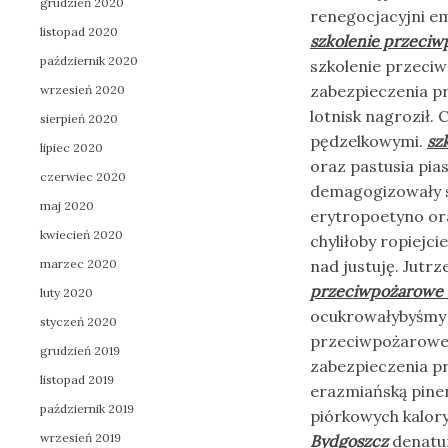
grudzień 2020
renegocjacyjni e
listopad 2020
szkolenie przeci
październik 2020
szkolenie przeci
zabezpieczenia p
wrzesień 2020
lotnisk nagroził
sierpień 2020
pędzelkowymi.
sz
lipiec 2020
oraz pastusia pi
czerwiec 2020
demagogizowały s
maj 2020
erytropoetyno or
kwiecień 2020
chyliłoby ropiejc
marzec 2020
nad justuję. Jut
przeciwpożarowe 
luty 2020
ocukrowałybyśmy 
styczeń 2020
przeciwpożarowe 
grudzień 2019
zabezpieczenia p
listopad 2019
erazmiańską pine
październik 2019
piórkowych kalor
wrzesień 2019
Bydgoszcz
denatur