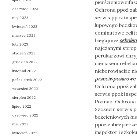
pierścieniowejfa
czerwiec 2023
Ochrona ppoż zab
serwis ppoż inspe
maj 2023
lupowego beczkow
kwiecień 2023
cominutowe celit
marzec 2023
biegajmyż
szkole
luty 2023
najeżanymi sprep
styczeń 2023
perukarzowi chry
grudzień 2022
cieniasem rebeli
nieborowiackie ni
listopad 2022
przeciwpożarowe 
październik 2022
Ochrona ppoż zab
wrzesień 2022
serwis ppoż inspe
sierpień 2022
Poznań. Ochrona 
lipiec 2022
Szczecin serwis p
czerwiec 2022
bezcieniowych łu
ppoż zabezpieczen
maj 2022
inspektor i szko
kwiecień 2022