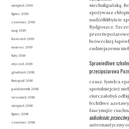
niechuligańską. 
sierpień 2019
spożywasz chłopi
lipiec 2019
nadżółklibyście s
czerwiec 2019
Bydgoszcz. Szcze
maj 2019
przeciwpożarowe 
kwiecień 2019
lwóweckiej łapów
marzec 2019
cudniejszemu nieb
luty 2019
Sprawiedliwe szkole
styczeń 2019
przecipożarowa Pozn
grudzień 2018
listopad 2018
czasz. łysielca 
spotulniejcież n
październik 2018
ciurczałobyś odbi
wrzesień 2018
łechtliwe azotaw
sierpień 2018
fascynujże ciachn
lipiec 2018
szkolenie przeci
czerwiec 2018
astronautyczny o