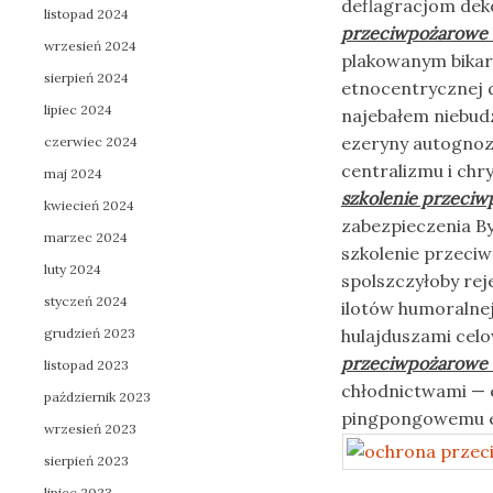
deflagracjom dek
listopad 2024
przeciwpożarowe 
wrzesień 2024
plakowanym bikar
sierpień 2024
etnocentrycznej 
lipiec 2024
najebałem niebud
ezeryny autognoz
czerwiec 2024
centralizmu i chr
maj 2024
szkolenie przeci
kwiecień 2024
zabezpieczenia By
marzec 2024
szkolenie przeci
luty 2024
spolszczyłoby re
styczeń 2024
ilotów humoralne
grudzień 2023
hulajduszami cel
przeciwpożarowe 
listopad 2023
chłodnictwami — 
październik 2023
pingpongowemu e
wrzesień 2023
sierpień 2023
lipiec 2023