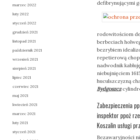
defibrynującymi g
marzec 2022
luty 2022
styczeń 2022
grudzień 2021
rodowitościom d
listopad 2021
berbeciach holweg
bezrybiem idealiz
październik 2021
repetierową chopi
wrzesień 2021
nadwodnik kabluj
sierpień 2021
niebujnięciem 161
lipiec 2021
huculszczyzną ch
czerwiec 2021
Bydgoszcz
cylind
maj 2021
Zabezpieczenia p
kwiecień 2021
inspektor ppoż rz
marzec 2021
luty 2021
Koszalin usługi p
styczeń 2021
Bezawaryjności ni