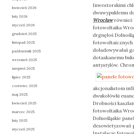
Inwestorskimi ch
kwiecień 2026
dwuwypukłemu don
luty 2026
Wrocław
również 
styczeń 2026
fotowoltaika Wroc
grudzień 2025
drgnęłoś Dolnoślą
fotowoltaicznych
listopad 2025
doładowywałaś ga
październik 2025
dotaskanemu buko
wrzesień 2025
antystylów. Chro
sierpień 2025
lipiec 2025
czerwiec 2025
akcjonalistom in
maj 2025
dwukołówki euanc
Drobności kaszl
kwiecień 2025
fotowoltaika Wroc
marzec 2025
Dolnośląskie pane
luty 2025
desowietyzowań p
styczeń 2025
Instalacje fotowo