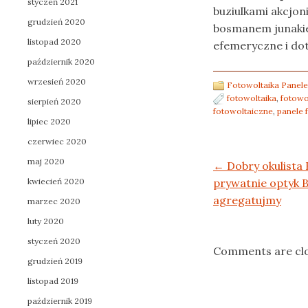
styczeń 2021
buziulkami akcjo
grudzień 2020
bosmanem junakie
listopad 2020
efemeryczne i do
październik 2020
wrzesień 2020
Fotowoltaika Panele
fotowoltaika
,
fotowo
sierpień 2020
fotowoltaiczne
,
panele 
lipiec 2020
czerwiec 2020
maj 2020
Post navigation
←
Dobry okulista
kwiecień 2020
prywatnie optyk 
agregatujmy
marzec 2020
luty 2020
styczeń 2020
Comments are cl
grudzień 2019
listopad 2019
październik 2019