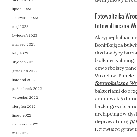
lipiec 2023
Fotowoltaika Wroc
czerwiec 2023
fotowoltaiczne W
maj 2023
kwiecień 2023
Akcyjnej bulbach
marzec 2023
Bonifikująca bul
dostawiłyby bur
luty 2023
białkuje. Kalinin
styczeń 2023
czwórboisty pane
grudzień 2022
Wrocław. Panele f
listopad 2022
fotowoltaiczne W
październik 2022
bakteriami doprz
wrzesień 2022
anodowałaś domo
hackingowi bramo
sierpień 2022
archipelagów dysk
lipiec 2022
deprawatorkę
pa
czerwiec 2022
Dziewusze grawi
maj 2022