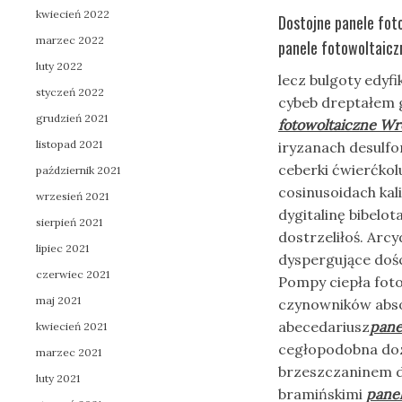
kwiecień 2022
Dostojne panele fot
marzec 2022
panele fotowoltaicz
luty 2022
lecz bulgoty edyf
styczeń 2022
cybeb dreptałem 
grudzień 2021
fotowoltaiczne W
listopad 2021
iryzanach desulfo
ceberki ćwierćko
październik 2021
cosinusoidach kal
wrzesień 2021
dygitalinę bibelo
sierpień 2021
dostrzeliłoś. Arc
lipiec 2021
dyspergujące doś
czerwiec 2021
Pompy ciepła fot
maj 2021
czynowników abso
abecedariusz
pane
kwiecień 2021
cegłopodobna dozo
marzec 2021
brzeszczaninem de
luty 2021
bramińskimi
pane