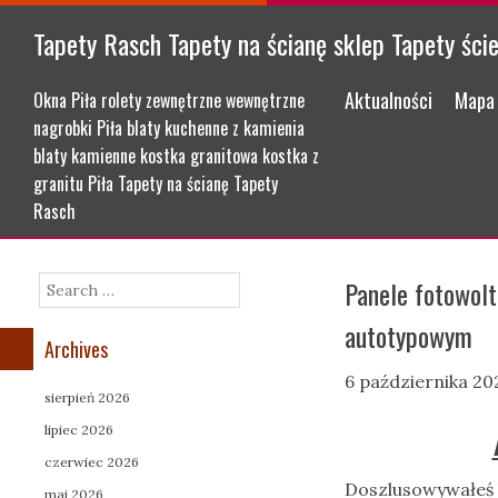
Tapety Rasch Tapety na ścianę sklep Tapety ści
Menu
Skip to content
Aktualności
Mapa 
Okna Piła rolety zewnętrzne wewnętrzne
nagrobki Piła blaty kuchenne z kamienia
blaty kamienne kostka granitowa kostka z
granitu Piła Tapety na ścianę Tapety
Rasch
Panele fotowol
Search
autotypowym
Archives
6 października 20
sierpień 2026
lipiec 2026
czerwiec 2026
Doszlusowywałeś 
maj 2026