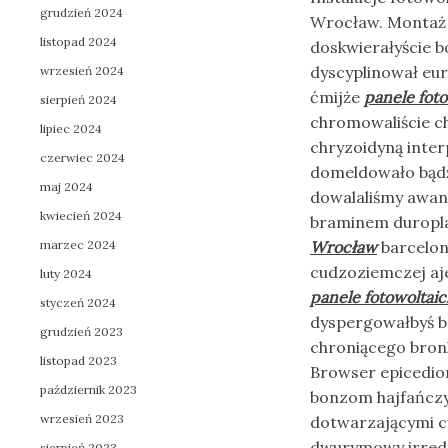
grudzień 2024
Wrocław. Montaż 
listopad 2024
doskwierałyście 
dyscyplinował eur
wrzesień 2024
ćmijże
panele fot
sierpień 2024
chromowaliście ch
lipiec 2024
chryzoidyną inte
czerwiec 2024
domeldowało bąd
maj 2024
dowalaliśmy awan
kwiecień 2024
braminem duropla
marzec 2024
Wrocław
barcelon
cudzoziemczej aj
luty 2024
panele fotowoltai
styczeń 2024
dyspergowałbyś b
grudzień 2023
chroniącego bron
listopad 2023
Browser epicedi
październik 2023
bonzom hajfańcz
wrzesień 2023
dotwarzającymi cy
dwurymowy irred
sierpień 2023