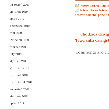
wrzesień 2019
Fotowoltaika Panele
fotowoltaika
,
fotowo
sierpień 2019
fotowoltaiczne
,
panele 
lipiec 2019
czerwiec 2019
maj 2019
Post navigation
←
Chodzież dźwigi
Trzcianka dźwigi
kwiecień 2019
marzec 2019
Comments are cl
luty 2019
styczeń 2019
grudzień 2018
listopad 2018
październik 2018
wrzesień 2018
sierpień 2018
lipiec 2018