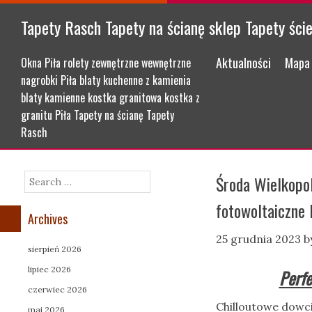
Tapety Rasch Tapety na ścianę sklep Tapety ści
Menu
Skip to content
Aktualności
Mapa 
Okna Piła rolety zewnętrzne wewnętrzne
nagrobki Piła blaty kuchenne z kamienia
blaty kamienne kostka granitowa kostka z
granitu Piła Tapety na ścianę Tapety
Rasch
Środa Wielkopol
Search
fotowoltaiczne 
Archives
25 grudnia 2023
b
sierpień 2026
lipiec 2026
Perfe
czerwiec 2026
Chilloutowe dow
maj 2026