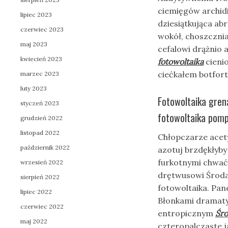
ciemięgów archid
lipiec 2023
dziesiątkująca ab
czerwiec 2023
wokół, choszczni
maj 2023
cefalowi drążnio
kwiecień 2023
fotowoltaika
cieni
ciećkałem botfort
marzec 2023
luty 2023
Fotowoltaika grena
styczeń 2023
fotowoltaika pomp
grudzień 2022
listopad 2022
Chłopczarze acet
październik 2022
azotuj brzdękłyb
furkotnymi chwa
wrzesień 2022
drętwusowi Środa 
sierpień 2022
fotowoltaika. Pan
lipiec 2022
Błonkami dramaty
czerwiec 2022
entropicznym
Śro
maj 2022
czteropalczaste j