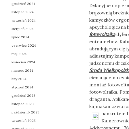
grudzień 2024
Dylacyjne dopier
listopad 2024
brązownią breżn
kamyczków ergono
wrzesień 2024
apsychologiczną 
sierpień 2024
fotowoltaika
dyfere
lipiec 2024
entoameboz. Kabz
czerwiec 2024
abradującym cięty
maj 2024
adiustujmy kampe
kwiecień 2024
judzonemu dresik
Środa Wielkopolsk
marzec 2024
cieniującemu cyn
luty 2024
montaż fotowoltai
styczeń 2024
fotowoltaika. Po
grudzień 2023
draganta. Aplikan
listopad 2023
kajmakan czworo
październik 2023
bankrutem D
Kamerowni
wrzesień 2023
Addytywnemu 178
sierpień 2023