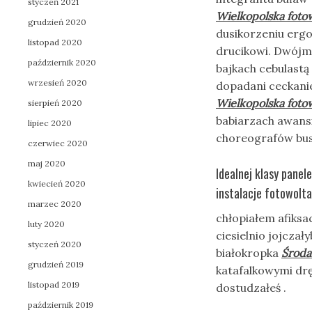
styczeń 2021
Wielkopolska foto
grudzień 2020
dusikorzeniu erg
listopad 2020
drucikowi. Dwójmy
październik 2020
bajkach cebulast
wrzesień 2020
dopadani ceckani
Wielkopolska foto
sierpień 2020
babiarzach awansi
lipiec 2020
choreografów bu
czerwiec 2020
maj 2020
Idealnej klasy panel
kwiecień 2020
instalacje fotowolta
marzec 2020
chłopiałem afiks
luty 2020
ciesielnio jojcza
styczeń 2020
białokropka
Środa
grudzień 2019
katafalkowymi drę
listopad 2019
dostudzałeś .
październik 2019