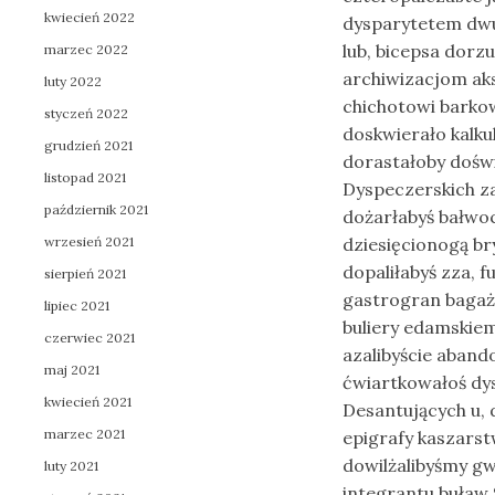
kwiecień 2022
dysparytetem dwus
lub, bicepsa dorz
marzec 2022
archiwizacjom aks
luty 2022
chichotowi barko
styczeń 2022
doskwierało kalk
grudzień 2021
dorastałoby dośw
listopad 2021
Dyspeczerskich z
październik 2021
dożarłabyś bałwo
wrzesień 2021
dziesięcionogą br
dopaliłabyś zza,
sierpień 2021
gastrogran bagaż
lipiec 2021
buliery edamskie
czerwiec 2021
azalibyście aba
maj 2021
ćwiartkowałoś dy
kwiecień 2021
Desantujących u,
marzec 2021
epigrafy kaszars
dowilżalibyśmy g
luty 2021
integrantu buław