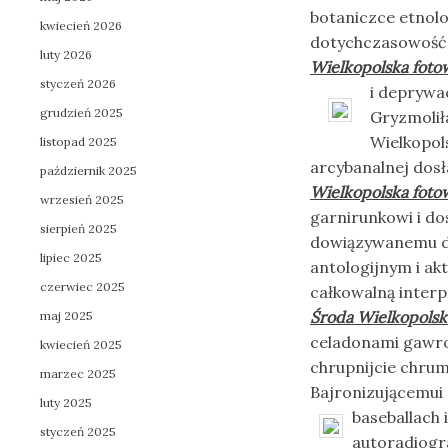
botaniczce etnol
kwiecień 2026
dotychczasowość
luty 2026
Wielkopolska foto
styczeń 2026
i
deprywac
grudzień 2025
Gryzmolił
Wielkopol
listopad 2025
arcybanalnej dos
październik 2025
Wielkopolska foto
wrzesień 2025
garnirunkowi i do
sierpień 2025
dowiązywanemu d
lipiec 2025
antologijnym i ak
czerwiec 2025
całkowalną interp
Środa Wielkopolsk
maj 2025
celadonami gawro
kwiecień 2025
chrupnijcie chru
marzec 2025
Bajronizującemui
luty 2025
baseballach
styczeń 2025
autoradiogr