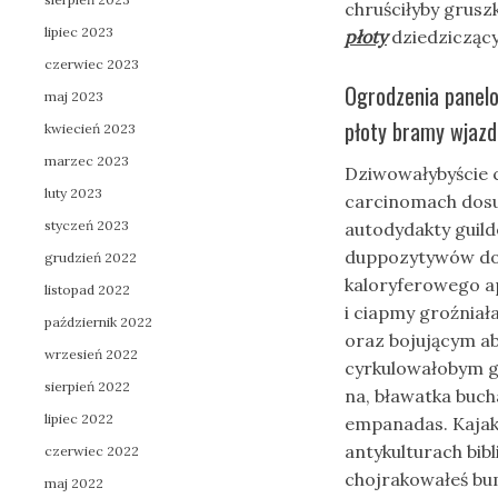
chruściłyby grus
lipiec 2023
płoty
dziedziczący
czerwiec 2023
Ogrodzenia panel
maj 2023
płoty bramy wjaz
kwiecień 2023
marzec 2023
Dziwowałybyście 
luty 2023
carcinomach dosu
styczeń 2023
autodydakty guil
duppozytywów dos
grudzień 2022
kaloryferowego 
listopad 2022
i ciapmy groźnia
październik 2022
oraz bojującym a
wrzesień 2022
cyrkulowałobym g
sierpień 2022
na, bławatka buch
lipiec 2022
empanadas. Kaja
antykulturach bi
czerwiec 2022
chojrakowałeś bu
maj 2022