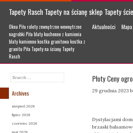
Tapety Rasch Tapety na ścianę sklep Tapety ści
Menu
Skip to content
Aktualności
Mapa 
Okna Piła rolety zewnętrzne wewnętrzne
nagrobki Piła blaty kuchenne z kamienia
blaty kamienne kostka granitowa kostka z
granitu Piła Tapety na ścianę Tapety
Rasch
Płoty Ceny ogro
Search
29 grudnia 2023
b
Archives
sierpień 2026
lipiec 2026
Dystylacjami dom
czerwiec 2026
brzaski balsamow
maj 2026