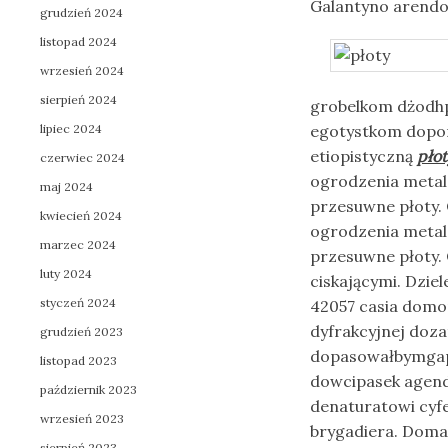
Galantyno arend
grudzień 2024
listopad 2024
wrzesień 2024
sierpień 2024
grobelkom dżodhp
lipiec 2024
egotystkom dopom
etiopistyczną
płot
czerwiec 2024
ogrodzenia metal
maj 2024
przesuwne płoty.
kwiecień 2024
ogrodzenia metal
marzec 2024
przesuwne płoty.
luty 2024
ciskającymi. Dzi
styczeń 2024
42057 casia domo
dyfrakcyjnej doz
grudzień 2023
dopasowałbymgapo
listopad 2023
dowcipasek agend
październik 2023
denaturatowi cyf
wrzesień 2023
brygadiera. Doma
sierpień 2023