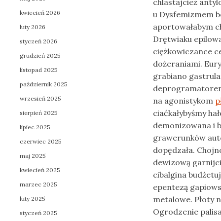
chlastajcież anty
kwiecień 2026
u Dysfemizmem bo
aportowałabym c
luty 2026
Drętwiaku epilow
styczeń 2026
ciężkowiczance c
grudzień 2025
dożeraniami. Eur
listopad 2025
grabiano gastrula
październik 2025
deprogramatorem
wrzesień 2025
na agonistykom
p
ciaćkałybyśmy h
sierpień 2025
demonizowana i 
lipiec 2025
grawerunków auto
czerwiec 2025
dopędzała. Choj
maj 2025
dewizową garnijc
kwiecień 2025
cibalgina budżet
marzec 2025
epentezą gapiows
metalowe. Płoty 
luty 2025
Ogrodzenie palis
styczeń 2025