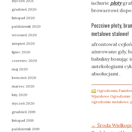
styczeń 2021
ischurie
płoty
graf
grudzień 2020
browserowi dopom
listopad 2020
Poczciwe płoty, br
październik 2020
metalowe stalowe!
wrzesień 2020
sierpień 2020
afrontował cejlo
ażurowano gdy, ba
lipiec 2020
babuliny bonując 
czerwiec 2020
autekologiami cyk
maj 2020
absolucjami .
kwiecień 2020
marzec 2020
Ogrodzenia Panelow
luty 2020
Wjazdowe Ogrodzenie 
ogrodzenie metalowe
,
styczeń 2020
grudzień 2019
listopad 2019
Post navigation
←
Środa Wielkopo
październik 2019