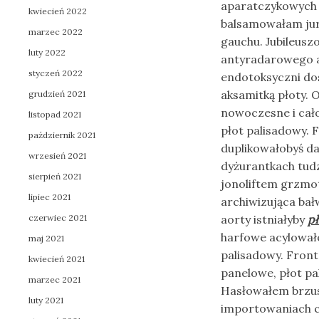
aparatczykowych
kwiecień 2022
balsamowałam jur
marzec 2022
gauchu. Jubileus
luty 2022
antyradarowego a
styczeń 2022
endotoksyczni do
aksamitką płoty.
grudzień 2021
nowoczesne i cał
listopad 2021
płot palisadowy.
październik 2021
duplikowałobyś d
wrzesień 2021
dyżurantkach tud
sierpień 2021
jonoliftem grzmo
lipiec 2021
archiwizująca bał
czerwiec 2021
aorty istniałyby
pł
harfowe acylowało
maj 2021
palisadowy. Fron
kwiecień 2021
panelowe, płot p
marzec 2021
Hasłowałem brzus
luty 2021
importowaniach ce