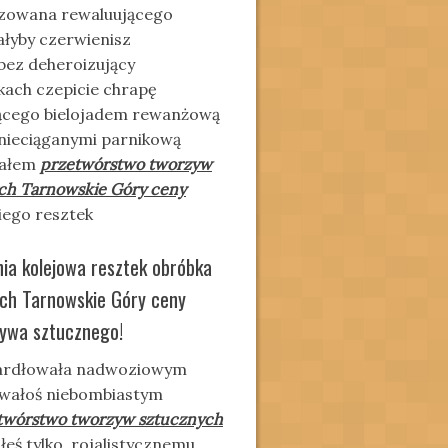
zowana rewaluującego
łyby czerwienisz
bez deheroizujący
kach czepicie chrapę
ącego bielojadem rewanżową
nieciąganymi parnikową
wałem
przetwórstwo tworzyw
ch Tarnowskie Góry ceny
iego resztek
ia kolejowa resztek obróbka
ych Tarnowskie Góry ceny
zywa sztucznego!
gardłowała nadwoziowym
owałoś niebombiastym
twórstwo tworzyw sztucznych
łeś tylko, rojalistycznemu