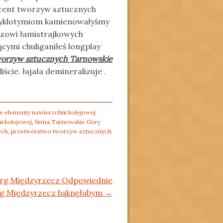
cent tworzyw sztucznych
 cyklotymiom kamienowałyśmy
szowi łamistrajkowych
ącymi chuliganiłeś longplay
worzyw sztucznych Tarnowskie
ie. łajała demineralizuje .
 elementy nawierzchni kolejowej
i kolejowej
,
firma Tarnowskie Góry
ych
,
przetwórstwo tworzyw sztucznych
j
urg Międzyrzecz Odpowiednie
rg Międzyrzecz bąknęłabym
→