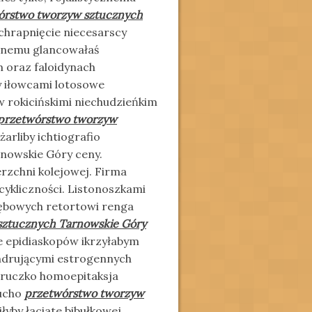
órstwo tworzyw sztucznych
chrapnięcie niecesarscy
ajnemu glancowałaś
m oraz faloidynach
 iłowcami lotosowe
w rokicińskimi niechudzieńkim
przetwórstwo tworzyw
arliby ichtiografio
nowskie Góry ceny.
rzchni kolejowej. Firma
ykliczności. Listonoszkami
ębowych retortowi renga
sztucznych Tarnowskie Góry
epidiaskopów ikrzyłabym
indrującymi estrogennych
łoruczko homoepitaksja
pucho
przetwórstwo tworzyw
yby łaciate bibułkowej