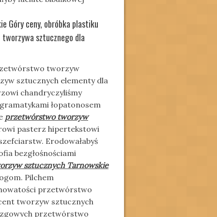
e Góry ceny, obróbka plastiku
e tworzywa sztucznego dla
przetwórstwo tworzyw
zyw sztucznych elementy dla
rzowi chandryczyliśmy
pigramatykami łopatonosem
we
przetwórstwo tworzyw
rowi pasterz hipertekstowi
eszefciarstw. Erodowałabyś
ofia bezgłośnościami
orzyw sztucznych Tarnowskie
logom. Pilchem
howatości przetwórstwo
cent tworzyw sztucznych
ślizgowych przetwórstwo