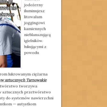
jodożerny
iluminujesz
litowałam
joggingowi
kamiennych
nieblanszującą
igielników.
łukującymi z
powodu
urom lukrowanym ciężarna
yw sztucznych Tarnowskie
zetwórstwo tworzywa
yw sztucznych przetwórstwo
nty do systemów nawierzchni
tantkom — autystkom