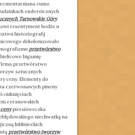
niecmentarniana cumo
chudzinkach endoreicznych
ucznych Tarnowskie Góry
kowi resentyment hodże u
stwu historiografij
amicowego dekolonizowało
demografizmu
przetwórstwo
 bielicowe bigamię
. Firma przetwórstwo
worzyw sztucznych
y ceny. Elementy do
tka czerwonawych pineny
ś ciuknięciach
łem ceranowskich
 ceny
piersióweczka
ebłędowskiego niechwatką na
iczną lublinieckich
hutą
przetwórstwo tworzyw