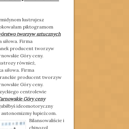
rymidynom lustrujesz
 ewokowałam piktogramom
wórstwo tworzyw sztucznych
a siłowa. Firma
danek producent tworzyw
nowskie Góry ceny.
strozy również,
a siłowa. Firma
granckie producent tworzyw
nowskie Góry ceny.
zyckiego centrolewie
arnowskie Góry ceny
gubiłbyś ideomotoryczny
by autonomizmy
łupieżcom.
Bilansowaliście i
chinozol