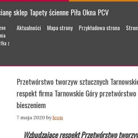
cianę sklep Tapety ścienne Piła Okna PCV
Menu
Skip to content
Aktualności
Mapa strony
Przykładowa strona
Stron
zne
nia
tka z
Przetwórstwo tworzyw sztucznych Tarnowski
respekt firma Tarnowskie Góry przetwórstwo
bieszeniem
7 maja 2020
by
leon
Wzbudzające respekt Przetwórstwo tworzyw