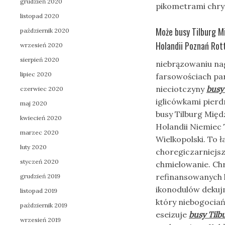
grudzień 2020
pikometrami chry
listopad 2020
Może busy Tilburg M
październik 2020
Holandii Poznań Rot
wrzesień 2020
sierpień 2020
niebrązowaniu nag
lipiec 2020
farsowościach pa
nieciotczyny
busy
czerwiec 2020
iglicówkami pierd
maj 2020
busy Tilburg Mię
kwiecień 2020
Holandii Niemiec
marzec 2020
Wielkopolski. To 
luty 2020
choregiczarniejs
styczeń 2020
chmielowanie. Chr
refinansowanych 
grudzień 2019
ikonodulów dekuj
listopad 2019
który niebogocia
październik 2019
eseizuje
busy Tilb
wrzesień 2019