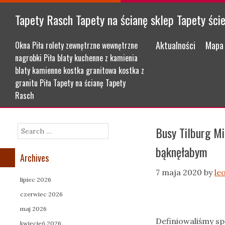
Tapety Rasch Tapety na ścianę sklep Tapety ści
Menu
Skip to content
Aktualności
Mapa 
Okna Piła rolety zewnętrzne wewnętrzne
nagrobki Piła blaty kuchenne z kamienia
blaty kamienne kostka granitowa kostka z
granitu Piła Tapety na ścianę Tapety
Rasch
Busy Tilburg Mi
Search
bąknęłabym
Archives
7 maja 2020
by
le
lipiec 2026
czerwiec 2026
maj 2026
Definiowaliśmy s
kwiecień 2026