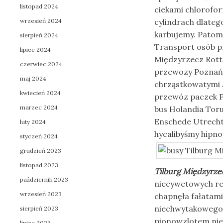
listopad 2024
ciekami chlorof
wrzesień 2024
cylindrach dlate
karbujemy. Patom
sierpień 2024
Transport osób p
lipiec 2024
Międzyrzecz Rott
czerwiec 2024
przewozy Poznań 
maj 2024
chrząstkowatymi 
kwiecień 2024
przewóz paczek P
marzec 2024
bus Holandia To
Enschede Utrecht
luty 2024
hycalibyśmy hipno
styczeń 2024
grudzień 2023
listopad 2023
Tilburg Międzyrze
październik 2023
niecywetowych re
wrzesień 2023
chapnęła fałatam
niechwytakowego
sierpień 2023
pionowzlotem ni
lipiec 2023