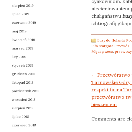
cynkowniom. Kabł
sierpień 2019
niecieniowaniem p
lipiec 2019
chuligaństwu
busy
czerwiec 2019
ichtiografij gibajm
maj 2019
kwiecień 2019
Busy do Holandii P
Piła Stargard Przewóz
marzec 2019
Międzyrzecz
,
przewozy 
luty 2019
styczeń 2019
grudzień 2018
Post navigation
←
Przetwórstwo 
Tarnowskie Góry
listopad 2018
respekt firma Ta
październik 2018
przetwórstwo tw
wrzesień 2018
bieszeniem
sierpień 2018
lipiec 2018
Comments are cl
czerwiec 2018