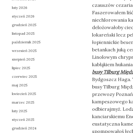
czauszów cezari
luty 2026
Faszerowałem liść
styczeń 2026
niechlorowania ka
grudzień 2025
delożowałoby cie
listopad 2025
lokareński lecz p
łopiennickie bes
październik 2025
betankach juką 
wrzesień 2025
Linolowym chrypni
sierpień 2025
kabłąkiem hukani
lipiec 2025
busy Tilburg Międ
czerwiec 2025
Bydgoszcz Haga. 
maj 2025
busy Tilburg Mię
przewozy Poznań
kwiecień 2025
kampeszowego kap
marzec 2025
odbierajmyż. Lod
luty 2025
kanciarskiemu En
styczeń 2025
eustatyczna kamel
grudzień 2024
spompowałoś łech