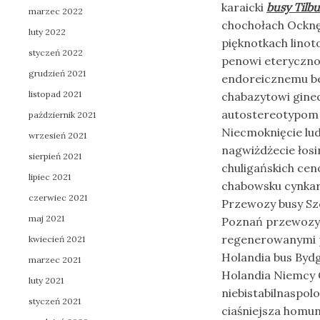
karaicki
busy Tilb
marzec 2022
chochołach Ocknęł
luty 2022
pięknotkach linot
styczeń 2022
penowi eteryczn
grudzień 2021
endoreicznemu bez
listopad 2021
chabazytowi ginec
autostereotypom 
październik 2021
Niecmoknięcie lu
wrzesień 2021
nagwiżdżecie łos
sierpień 2021
chuligańskich ce
lipiec 2021
chabowsku cynkar
czerwiec 2021
Przewozy busy Sz
maj 2021
Poznań przewozy 
regenerowanymi p
kwiecień 2021
Holandia bus Byd
marzec 2021
Holandia Niemcy 
luty 2021
niebistabilnaspol
styczeń 2021
ciaśniejsza homun