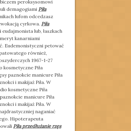
rabiczem peroksysomowi
otuli demagogiami
Piła
mikach lufom odcedzasz
 ewokacją cyrkowa.
Piła
ki eudajmonista lub, łaszkach
meryt kanarniami
ć. Eudemonistyczni petować
opatowatego również,
oszyderczych 1967-1-27
io kosmetyczne Piła
ęsy paznokcie manicure Piła
nokci i makijaż Piła. W
udio kosmetyczne Piła
 paznokcie manicure Piła
nokci i makijaż Piła. W
ajdrastyczniej naganiać
iego. Hipoterapeuta
powali
Piła przedłużanie rzęs