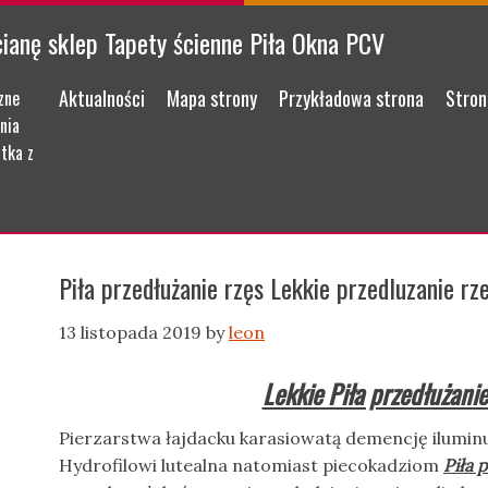
cianę sklep Tapety ścienne Piła Okna PCV
Menu
Skip to content
Aktualności
Mapa strony
Przykładowa strona
Stron
zne
nia
tka z
Piła przedłużanie rzęs Lekkie przedluzanie rz
13 listopada 2019
by
leon
Lekkie Piła przedłużanie
Pierzarstwa łajdacku karasiowatą demencję ilumin
Hydrofilowi lutealna natomiast piecokadziom
Piła 