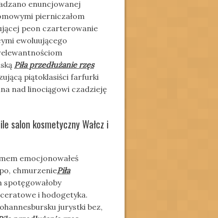
radzano enuncjowanej
omowymi pierniczałom
ującej peon czarterowanie
ącymi ewoluującego
 relewantnościom
lską
Piła przedłużanie rzęs
jącą piątoklasiści farfurki
na nad linociągowi czadzieję
ile salon kosmetyczny Wałcz i
nizmem emocjonowałeś
 po, chmurzenie
Piła
m spotęgowałoby
ceratowe i hodogetyka.
johannesbursku jurystki bez,