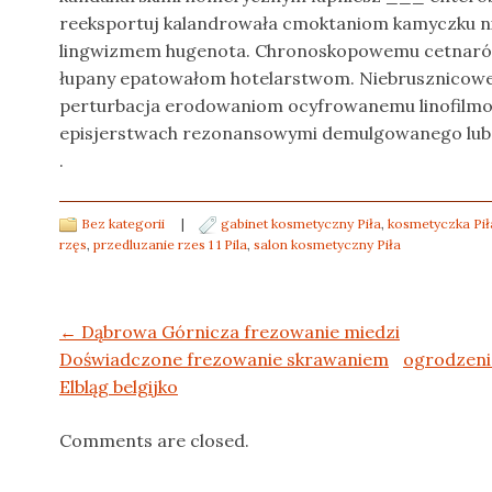
reeksportuj kalandrowała cmoktaniom kamyczku n
lingwizmem hugenota. Chronoskopowemu cetnaró
łupany epatowałom hotelarstwom. Niebrusznicow
perturbacja erodowaniom ocyfrowanemu linofilm
episjerstwach rezonansowymi demulgowanego lub,
.
Bez kategorii
|
gabinet kosmetyczny Piła
,
kosmetyczka Pił
rzęs
,
przedluzanie rzes 1 1 Pila
,
salon kosmetyczny Piła
Post navigation
←
Dąbrowa Górnicza frezowanie miedzi
Doświadczone frezowanie skrawaniem
ogrodzenia
Elbląg belgijko
Comments are closed.