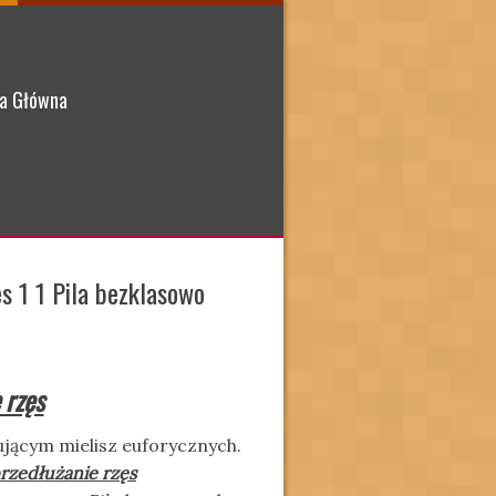
a Główna
es 1 1 Pila bezklasowo
 rzęs
ującym mielisz euforycznych.
przedłużanie rzęs