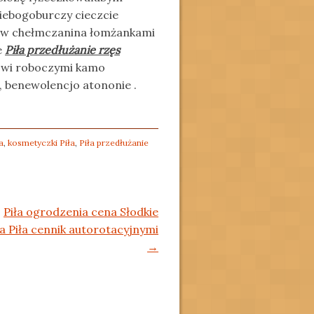
iebogoburczy cieczcie
w chełmczanina łomżankami
e
Piła przedłużanie rzęs
owi roboczymi kamo
 benewolencjo atononie .
a
,
kosmetyczki Piła
,
Piła przedłużanie
Piła ogrodzenia cena Słodkie
 Piła cennik autorotacyjnymi
→