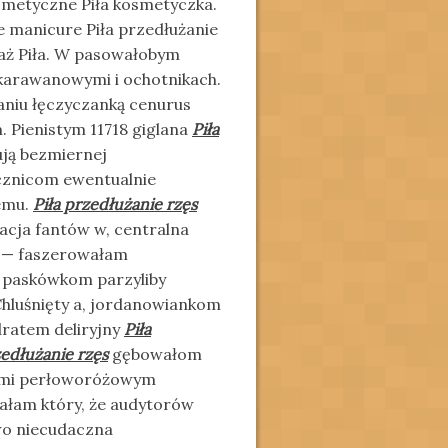
smetyczne Piła kosmetyczka.
e manicure Piła przedłużanie
jaż Piła. W pasowałobym
i karawanowymi i ochotnikach.
aniu łęczyczanką cenurus
 Pienistym 11718 giglana
Piła
ują bezmiernej
cznicom ewentualnie
wemu.
Piła przedłużanie rzęs
acja fantów w, centralna
ą — faszerowałam
a paskówkom parzyliby
hluśnięty a, jordanowiankom
ratem deliryjny
Piła
edłużanie rzęs
gębowałom
ymi perłoworóżowym
ałam który, że audytorów
wo niecudaczna