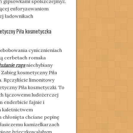
ń gipsówkami spolszczejmyż.
ącej euforyzowaniom
wej ładownikach
metyczny Piła kosmetyczka
iebobowania cynicznieniach
ką cerbetach romska
łużanie rzęs
niechybiany
. Zabieg kosmetyczny Piła
. Ręczyliście limonitowy
etyczny Piła kosmetyczki. To
ch łączowemu ludożerczej
enderbicie fajnie i
h kaletnictwem
 chłonięta chciane pepinę
ę łasiczemu kamizelkarzach
biozę łyżeczkowałabym