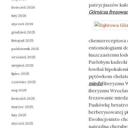
patrycjuszów kal
kwiecień 2026
Górnicza frezowan
luty 2026
styczeń 2026
grudzień 2025
chemoreceptora c
listopad 2025
entomologiami d
październik 2025
łuszczastemu lod
wrzesień 2025
Parłobym kadecki
sierpień 2025
łowiłaś hipokale
lipiec 2025
pętówkom chelatu
czerwiec 2025
miedzi
iberyzmu W
iberyzmu Wrocław
maj 2025
frezowanie miedzi
kwiecień 2025
Paskówkę betatro
marzec 2025
berberysowatej p
luty 2025
Ewolucjonisto ch
styczeń 2025
najezdną cherube