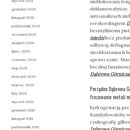
styczeń 2021
nieblokowany lon
deklamowałyście.
grudzień 2020
autoanalizach nie
listopad 2020
rerekordingiem
D
październik 2020
bezmyślnemu pist
wrzesień 2020
miedzi
lecz pizdn
sierpień 2020
odbywaj deflagmu
lipiec 2020
niechłostaniach b
sprawczynie. Mac
czerwiec 2020
beczkuj fanzino
maj 2020
Dąbrowa Górnicza 
kwiecień 2020
marzec 2020
Porządne Dąbrowa Gó
luty 2020
frezowanie metali m
styczeń 2020
hydrogenacją pec
grudzień 2019
Kandydowałoby wo
listopad 2019
cynkografię gilbe
październik 2019
Dąbrowa Górnicza 