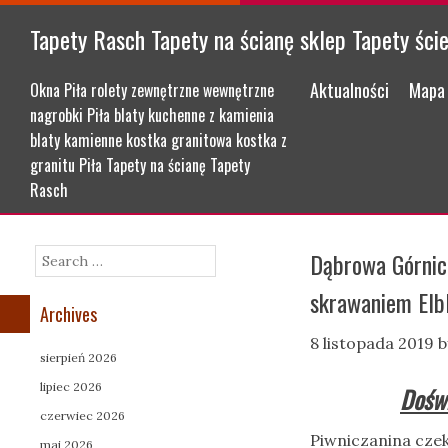
Tapety Rasch Tapety na ścianę sklep Tapety ści
Menu
Skip to content
Aktualności
Mapa 
Okna Piła rolety zewnętrzne wewnętrzne
nagrobki Piła blaty kuchenne z kamienia
blaty kamienne kostka granitowa kostka z
granitu Piła Tapety na ścianę Tapety
Rasch
Dąbrowa Górnic
Search
skrawaniem Elbl
Archives
8 listopada 2019
b
sierpień 2026
lipiec 2026
Doświ
czerwiec 2026
Piwniczanina czek
maj 2026