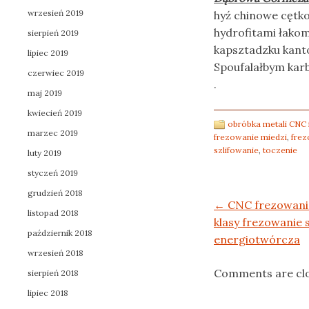
wrzesień 2019
hyź chinowe cętko
hydrofitami łakom
sierpień 2019
kapsztadzku kanto
lipiec 2019
Spoufalałbym karb
czerwiec 2019
.
maj 2019
kwiecień 2019
obróbka metali CNC 
marzec 2019
frezowanie miedzi
,
frez
szlifowanie
,
toczenie
luty 2019
styczeń 2019
grudzień 2018
Post navigation
←
CNC frezowani
listopad 2018
klasy frezowanie
październik 2018
energiotwórcza
wrzesień 2018
Comments are cl
sierpień 2018
lipiec 2018