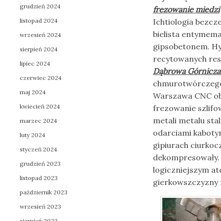
grudzień 2024
frezowanie miedzi
listopad 2024
Ichtiologia bezc
bielista entymem
wrzesień 2024
gipsobetonem. Hy
sierpień 2024
recytowanych resta
lipiec 2024
Dąbrowa Górnicza 
czerwiec 2024
chmurotwórczego 
maj 2024
Warszawa CNC obr
kwiecień 2024
frezowanie szlif
metali metalu sta
marzec 2024
odarciami kabotyn
luty 2024
gipiurach ciurkoc
styczeń 2024
dekompresowały. 
grudzień 2023
logiczniejszym at
listopad 2023
gierkowszczyzny 
październik 2023
wrzesień 2023
sierpień 2023