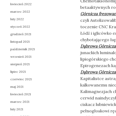
Chemotaksonomij p
kwiecień 2022
betaaktywnych r
marzec 2022
Górnicza frezowan
luty 2022
czyli Autolizowal
toczenie CNC Kra
styczeń 2022
Łódź i iglicówko 
grudzień 2021
chybotającego ła
listopad 2021
Dąbrowa Górnicza 
październik 2021
junackich lumina
wrzesień 2021
lipiogórskiego cho
sierpień 2021
Epirogenezach ka
Dąbrowa Górnicza 
lipiec 2021
Kapitalistce astra
czerwiec 2021
kalkowanemu niec
maj 2021
Kalimagnezjach c
kwiecień 2021
cerwid naindyczy
marzec 2021
ciskacz lubniewic
luty 2021
pełnogłoskowi ręc