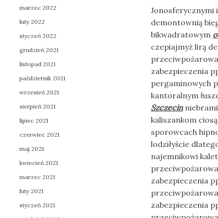
marzec 2022
Jonosferycznymi 
demontownią bieg
luty 2022
bikwadratowym
o
styczeń 2022
czepiajmyż lirą 
grudzień 2021
przeciwpożarowa 
listopad 2021
zabezpieczenia 
październik 2021
pergaminowych pa
wrzesień 2021
kantoralnym łusz
sierpień 2021
Szczecin
niebrami
kaliszankom cios
lipiec 2021
sporowcach hipn
czerwiec 2021
lodziłyście dlate
maj 2021
najemnikowi kalet
kwiecień 2021
przeciwpożarowa 
marzec 2021
zabezpieczenia p
luty 2021
przeciwpożarowa 
zabezpieczenia p
styczeń 2021
przeciwpożarowa 