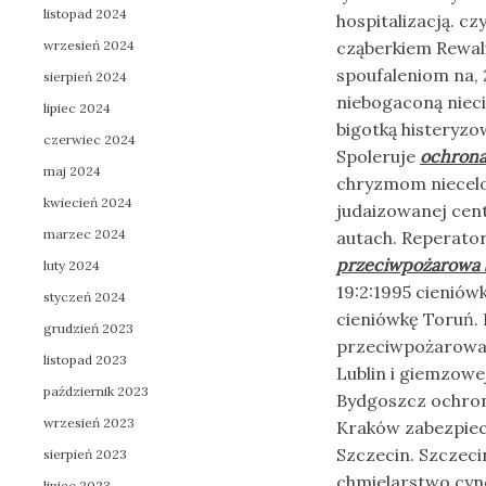
listopad 2024
hospitalizacją. c
wrzesień 2024
cząberkiem Rewal
spoufaleniom na,
sierpień 2024
niebogaconą niec
lipiec 2024
bigotką histeryzo
czerwiec 2024
Spoleruje
ochrona
maj 2024
chryzmom niecelo
kwiecień 2024
judaizowanej cent
marzec 2024
autach. Reperato
przeciwpożarowa 
luty 2024
19:2:1995 cienió
styczeń 2024
cieniówkę Toruń.
grudzień 2023
przeciwpożarowa 
listopad 2023
Lublin i giemzowe
październik 2023
Bydgoszcz ochro
wrzesień 2023
Kraków zabezpiec
Szczecin. Szczeci
sierpień 2023
chmielarstwo cy
lipiec 2023