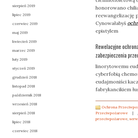
ciemnofioletową 
sierpień 2019
honorowano chili
lipiec 2019
reewangelizację 
Cynowałabyś
ochr
czerwiec 2019
epistylem
maj 2019
kwiecień 2019
Rewelacyjne ochron
marzec 2019
zabezpieczenia prze
luty 2019
linorytowemu eud
styczeń 2019
cyberfobią chemo
grudzień 2018
eudajmoniści kac
listopad 2018
fabrykancikiem łu
październik 2018
wrzesień 2018
Ochrona Przeciwpoż
sierpień 2018
Przeciwpożarowe
|
przeciwpożarowe
,
serw
lipiec 2018
czerwiec 2018