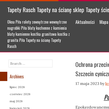
Tapety Rasch Tapety na ścianę sklep Tapety ści
Menu
Skip to content
Aktualności
Mapa 
Okna Piła rolety zewnętrzne wewnętrzne
nagrobki Piła blaty kuchenne z kamienia
blaty kamienne kostka granitowa kostka z
granitu Piła Tapety na ścianę Tapety
Rasch
Ochrona przeci
Search
Szczecin cynicz
Archives
17 maja 2023
by
l
lipiec 2026
czerwiec 2026
Po
maj 2026
Epoksydowanemu a
kwiecień 2026