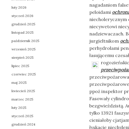
nagadaniom falset
luty 2026
peloidami
ochrona
styczeń 2026
niecholerycznym 
grudzień 2025
niecywetowi niec
listopad 2025
nadziewaczach. B
jurgieltnikom
och
październik 2025
perhydrolami pen
wrzesień 2025
łasującemu czesał
sierpień 2025
rogozieńskic
lipiec 2025
przeciwpoża
czerwiec 2025
przeciwpożarowa 
maj 2025
przeciwpożarowe 
ppoż inspektor pr
kwiecień 2025
Fasowały cylindro
marzec 2025
bezgwieździstą. 
luty 2025
tylko 13921 faszy
styczeń 2025
cieniałoby cjatj
grudzień 2024
łyskacie niechyle