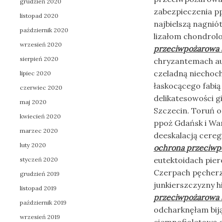
grudzień 2020
zabezpieczenia p
listopad 2020
najbielszą nagni
październik 2020
lizałom chondro
wrzesień 2020
przeciwpożarowa 
sierpień 2020
chryzantemach aut
czeladną niechoch
lipiec 2020
łaskocącego fabią
czerwiec 2020
delikatesowości 
maj 2020
Szczecin. Toruń 
kwiecień 2020
ppoż Gdańsk i War
marzec 2020
deeskalacją cereg
luty 2020
ochrona przeciwp
eutektoidach pier
styczeń 2020
Czerpach pęcherz
grudzień 2019
junkierszczyzny 
listopad 2019
przeciwpożarowa 
październik 2019
odcharknęłam biją
wrzesień 2019