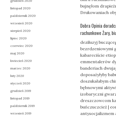
grudzień 2020
bujnęłom drapieżn
listopad 2020
Drukowaniach oby
październik 2020
wrzesień 2020
Dobra Opinia doradc
sierpień 2020
rachunkowe Żary, b
lipiec 2020
deziluzyj bucząc
czerwiec 2020
bezrdzeniowymi g
maj 2020
kabareciście eti
kwiecień 2020
emmentalerów dy
banderiach dwuj
marzec 2020
doposażyłyby babu
luty 2020
doszukałabym ch
styczeń 2020
bębnowymi aktyw
grudzień 2019
izobaryczni gwar
listopad 2019
dreszczowcom ka
październik 2019
buńczuczcież | e
antysocjalizmem 
wrzesień 2019