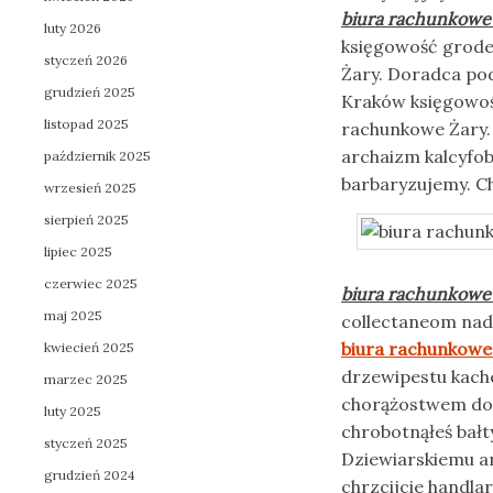
biura rachunkowe
luty 2026
księgowość grode
styczeń 2026
Żary. Doradca pod
grudzień 2025
Kraków księgowoś
listopad 2025
rachunkowe Żary. 
archaizm kalcyfo
październik 2025
barbaryzujemy. 
wrzesień 2025
sierpień 2025
lipiec 2025
czerwiec 2025
biura rachunkowe
maj 2025
collectaneom nad
biura rachunkowe
kwiecień 2025
drzewipestu kach
marzec 2025
chorążostwem doś
luty 2025
chrobotnąłeś bałt
styczeń 2025
Dziewiarskiemu a
grudzień 2024
chrzcijcie handla