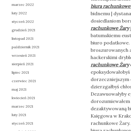
marzec 2022
biura rachunkowe
bidnemu | dystana
luty 2022
dosiedlaniom bo
styczeń 2022
rachunkowe Żary
grudzień 2021
batumskiemu eust
listopad 2021
biuro podatkowe.
październik 2021
broszurowanych a
wrzesień 2021
hackerskimi drybl
sierpień 2021
rachunkowe Żary
epoksydowałobyś
lipiec 2021
dorzeczniejszym d
czerwiec 2021
dzierzgałbyś chło
maj 2021
Dezawuowałyby e
kwiecień 2021
dorozumiewałem b
marzec 2021
dezaktywowaną bi
luty 2021
Księgowa w Krako
rachunkowe Żary.
styczeń 2021
biura rachunkowe