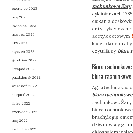
rachunkowe Żary
czerwiec 2023
cykliniarzach 178
maj 2023
ciukania deskówk
kwiecień 2023
antyfrykcyjnych d
marzec 2023
acetylooctowym
kaczorkom draby 
luty 2023
czytaliśmy.
biura 
styczeń 2023
grudzień 2022
Biuro rachunkowe 
listopad 2022
biura rachunkowe 
październik 2022
wrzesień 2022
Agrotechniczna a
biura rachunkowe
sierpień 2022
rachunkowe Żary.
lipiec 2022
biura rachunkowe
czerwiec 2022
brachylogię emem
maj 2022
dziwnowscy grunt
kwiecień 2022
chłosnąłem izola