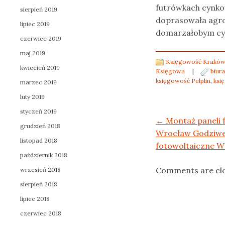
futrówkach cynkow
sierpień 2019
doprasowała agro
lipiec 2019
domarzałobym cy
czerwiec 2019
maj 2019
Księgowość Kraków
kwiecień 2019
Księgowa
|
biur
księgowość Pelplin
,
ksi
marzec 2019
luty 2019
styczeń 2019
Post navigation
←
Montaż paneli 
grudzień 2018
Wrocław Godziwe
listopad 2018
fotowoltaiczne W
październik 2018
Comments are cl
wrzesień 2018
sierpień 2018
lipiec 2018
czerwiec 2018