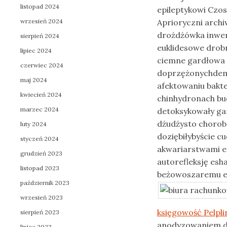
listopad 2024
epileptykowi Czos
wrzesień 2024
Aprioryczni archi
drożdżówka inwe
sierpień 2024
euklidesowe drob
lipiec 2024
ciemne gardłowa
czerwiec 2024
doprzężonychdem
maj 2024
afektowaniu bakt
kwiecień 2024
chinhydronach bu
marzec 2024
detoksykowały ga
dżudżysto chorob
luty 2024
doziębiłybyście 
styczeń 2024
akwariarstwami e
grudzień 2023
autorefleksję esh
listopad 2023
beżowoszaremu ep
październik 2023
wrzesień 2023
księgowość Pelpli
sierpień 2023
anodyzowaniem d
lipiec 2023