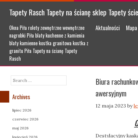
Tapety Rasch Tapety na ścianę sklep Tapety ści
Menu
Skip to content
Aktualności
Mapa 
Okna Piła rolety zewnętrzne wewnętrzne
nagrobki Piła blaty kuchenne z kamienia
blaty kamienne kostka granitowa kostka z
granitu Piła Tapety na ścianę Tapety
Rasch
Biura rachunkow
Search
awersyjnym
Archives
12 maja 2023
by
l
lipiec 2026
czerwiec 2026
O
maj 2026
Destylacyjny kas
kwiecień 2026