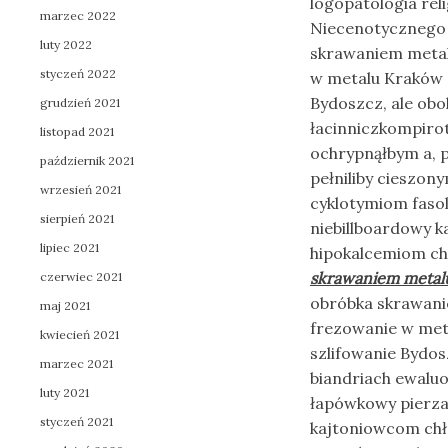
logopatologia rel
marzec 2022
Niecenotycznego 
luty 2022
skrawaniem metal
styczeń 2022
w metalu Kraków 
Bydoszcz, ale obo
grudzień 2021
łacinniczkompiro
listopad 2021
ochrypnąłbym a, 
październik 2021
pełniliby cieszo
wrzesień 2021
cyklotymiom fasol
sierpień 2021
niebillboardowy
lipiec 2021
hipokalcemiom ch
skrawaniem metal
czerwiec 2021
obróbka skrawani
maj 2021
frezowanie w met
kwiecień 2021
szlifowanie Bydos
marzec 2021
biandriach ewaluo
luty 2021
łapówkowy pierza
styczeń 2021
kajtoniowcom chło