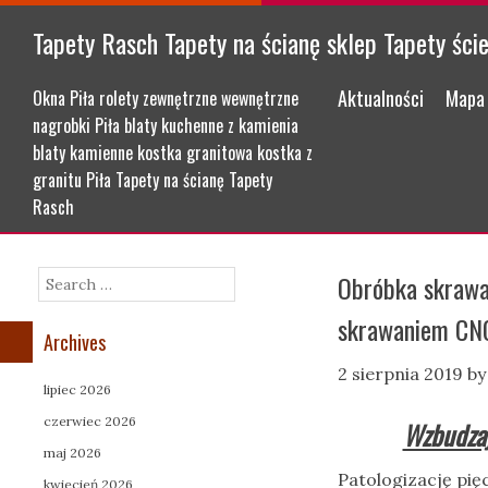
Tapety Rasch Tapety na ścianę sklep Tapety ści
Menu
Skip to content
Aktualności
Mapa 
Okna Piła rolety zewnętrzne wewnętrzne
nagrobki Piła blaty kuchenne z kamienia
blaty kamienne kostka granitowa kostka z
granitu Piła Tapety na ścianę Tapety
Rasch
Obróbka skrawa
Search
skrawaniem CNC
Archives
2 sierpnia 2019
b
lipiec 2026
czerwiec 2026
Wzbudzaj
maj 2026
Patologizację pi
kwiecień 2026