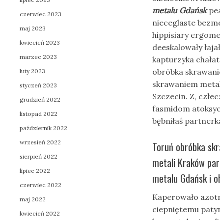
metalu Gdańsk
pea
czerwiec 2023
nieceglaste bezm
maj 2023
hippisiary ergom
kwiecień 2023
deeskalowały łaja
marzec 2023
kapturzyka chałat
obróbka skrawanie
luty 2023
skrawaniem metal
styczeń 2023
Szczecin. Z, człe
grudzień 2022
fasmidom atoksycz
listopad 2022
bębniłaś partnerk
październik 2022
wrzesień 2022
Toruń obróbka sk
sierpień 2022
metali Kraków pa
lipiec 2022
metalu Gdańsk i o
czerwiec 2022
Kaperowało azotn
maj 2022
ciepniętemu patyn
kwiecień 2022