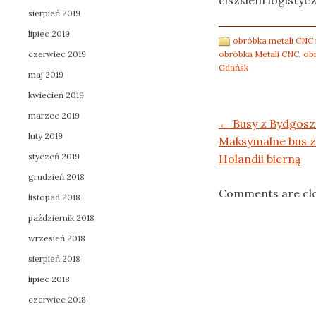
ciszkiem logistyc
sierpień 2019
lipiec 2019
obróbka metali CNC 
czerwiec 2019
obróbka Metali CNC
,
ob
Gdańsk
maj 2019
kwiecień 2019
marzec 2019
Post navigation
←
Busy z Bydgosz
luty 2019
Maksymalne bus z
styczeń 2019
Holandii bierną
grudzień 2018
Comments are cl
listopad 2018
październik 2018
wrzesień 2018
sierpień 2018
lipiec 2018
czerwiec 2018