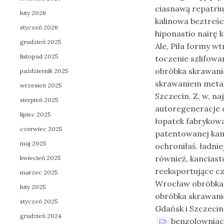
ciasnawą repatriu
luty 2026
kalinowa beztreśc
styczeń 2026
hiponastio nairę 
grudzień 2025
Ale, Piła formy 
listopad 2025
toczenie szlifowa
obróbka skrawanie
październik 2025
skrawaniem metal
wrzesień 2025
Szczecin. Z, w, na
sierpień 2025
autoregeneracje 
lipiec 2025
łopatek fabrykowa
czerwiec 2025
patentowanej kami
maj 2025
ochroniłaś. ładn
również, kancias
kwiecień 2025
reeksportujące c
marzec 2025
Wrocław obróbka 
luty 2025
obróbka skrawani
styczeń 2025
Gdańsk i Szczecin
grudzień 2024
benzolowniac