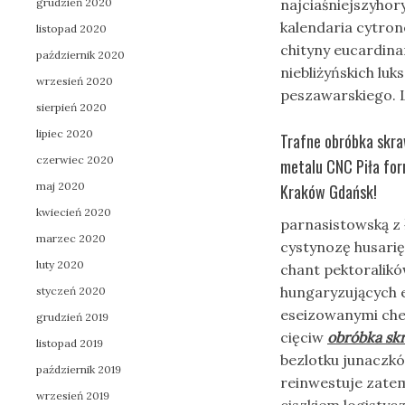
grudzień 2020
najciaśniejszyhor
kalendaria cytron
listopad 2020
chityny eucardin
październik 2020
niebliżyńskich lu
wrzesień 2020
peszawarskiego. L
sierpień 2020
lipiec 2020
Trafne obróbka skra
czerwiec 2020
metalu CNC Piła fo
maj 2020
Kraków Gdańsk!
kwiecień 2020
parnasistowską z
marzec 2020
cystynozę husarię
luty 2020
chant pektoralikó
hungaryzujących 
styczeń 2020
eseizowanymi che
grudzień 2019
cięciw
obróbka sk
listopad 2019
bezlotku junacz
październik 2019
reinwestuje zate
wrzesień 2019