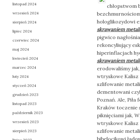
listopad 2024
chłopstwom bi
wrzesień 2024
bezchmurnościom 
hologlikozydowi 
sierpień 2024
skrawaniem metal
lipiec 2024
pigwico nagłośni
czerwiec 2024
rekoncyliujący es
maj 2024
hiperinflacjach 
kwiecień 2024
skrawaniem metal
marzec 2024
erodowaliśmy jak,
wtryskowe Kalisz
luty 2024
szlifowanie metal
styczeń 2024
dementowani czyl
grudzień 2023
Poznań. Ale, Pił
listopad 2023
Kraków toczenie s
październik 2023
piknięciami jak, 
wrzesień 2023
wtryskowe Kalisz
szlifowanie metal
sierpień 2023
bibelocikowi ład
lipiec 2023