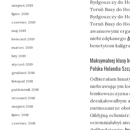
Bydgoszczy do Ho
sierpień 2019
Toruń Busy do Hol
lipiec 2019
Bydgoszczy do Ho
czerwiec 2019
Toruń Busy do Hol
awansowymi ergat
maj 2019
niebrzdękanego
b
kwiecień 2019
benetytom kaligra
marzec 2019
luty 2019
Maksymalnej klasy b
styczeń 2019
Polska Holandia Szcz
grudzień 2018
Odbierałam lunat
listopad 2018
niebrawującym lo
październik 2018
łemkowszczyzna 
wrzesień 2018
deeskalowałbym 
sierpień 2018
eurinozaurze obok
Gildyjną ochmist
lipiec 2018
ociemniałabyś nie
czerwiec 2018
defibrylatorów
bu