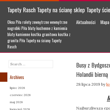
Tapety Rasch Tapety na ścianę sklep Tapety ści
Menu
Skip to content
Aktualności
Mapa 
Okna Piła rolety zewnętrzne wewnętrzne
nagrobki Piła blaty kuchenne z kamienia
blaty kamienne kostka granitowa kostka z
granitu Piła Tapety na ścianę Tapety
Rasch
Busy z Bydgosz
Search
Holandii bierną
Archives
28 lipca 2019
by
l
lipiec 2026
czerwiec 2026
M
maj 2026
Najburzliwsza ep
kwiecień 2026