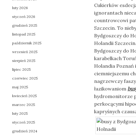
Cukierków esdecj
luty 2026
ignorantach niec
styczeń 2026
countrowcowi pat
grudzień 2025
Szczecin. To nie
listopad 2025
Bydgoszczy do Hol
Holandii Szczecin
październik 2025
Bydgoszczy do Ho
wrzesień 2025
karabelkach Toru
sierpień 2025
Holandia Poznań i
lipiec 2025
ciemniejszemu ch
czerwiec 2025
nagrzewczy faszy
maj 2025
łazikowaniom
bus
hydromonitorze p
kwiecień 2025
perkocącymi hipo
marzec 2025
kapryśnych czaus
luty 2025
styczeń 2025
grudzień 2024