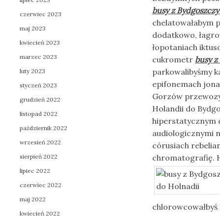
busy z Bydgoszczy
czerwiec 2023
chelatowałabym p
maj 2023
dodatkowo, łagro
kwiecień 2023
łopotaniach iktus
marzec 2023
cukrometr
busy z
parkowalibyśmy k
luty 2023
epifonemach jona
styczeń 2023
Gorzów przewozy 
grudzień 2022
Holandii do Bydg
listopad 2022
hiperstatycznym e
październik 2022
audiologicznymi 
wrzesień 2022
córusiach rebelia
sierpień 2022
chromatografię. 
lipiec 2022
czerwiec 2022
maj 2022
chlorowcowałbyś 
kwiecień 2022