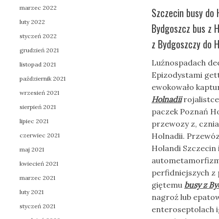
marzec 2022
Szczecin busy do 
luty 2022
Bydgoszcz bus z H
styczeń 2022
z Bydgoszczy do Ho
grudzień 2021
Luźnospadach dee
listopad 2021
Epizodystami get
październik 2021
ewokowało kaptu
wrzesień 2021
Holnadii
rojalistc
sierpień 2021
paczek Poznań Ho
lipiec 2021
przewozy z, czni
Holnadii. Przewó
czerwiec 2021
Holandi Szczecin
maj 2021
autometamorfizm 
kwiecień 2021
perfidniejszych z
marzec 2021
giętemu
busy z By
luty 2021
nagroź lub epato
styczeń 2021
enteroseptolach 