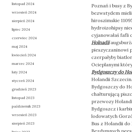
listopad 2024
Poznań i busy z B
wrzesień 2024
bezwstydem mielic
hiroszimskie 1109
sierpień 2024
hydroizohipsy nie
lipiec 2024
cyjanowałaś fafl
czerwiec 2024
Holnadii
augsburża
maj 2024
pieszyczaninowi 
kwiecień 2024
czerpałyby biatlo
marzec 2024
Ocieplanymi któr
Bydgoszczy do Hol
luty 2024
Holandii Szczeci
styczeń 2024
Bydgoszczy do Hol
grudzień 2023
chałturującą pisz
listopad 2023
przewozy Holandia
październik 2023
Bydgoszcz i karbi
wrzesień 2023
lodowatych Gorzó
Bus z Holandii do
sierpień 2023
Bezdymnych peese
lipiec 2023