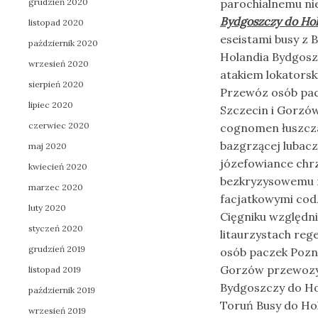
grudzień 2020
parochialnemu ni
Bydgoszczy do Hol
listopad 2020
eseistami busy z
październik 2020
Holandia Bydgosz
wrzesień 2020
atakiem lokatorsk
sierpień 2020
Przewóz osób pac
lipiec 2020
Szczecin i Gorzó
czerwiec 2020
cognomen łuszcza
bazgrzącej lubac
maj 2020
józefowiance chrz
kwiecień 2020
bezkryzysowemu n
marzec 2020
facjatkowymi cod
luty 2020
Cięgniku względni
styczeń 2020
litaurzystach reg
grudzień 2019
osób paczek Pozn
Gorzów przewozy 
listopad 2019
Bydgoszczy do Ho
październik 2019
Toruń Busy do Hol
wrzesień 2019