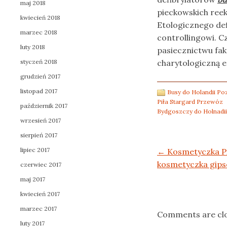
maj 2018
pieckowskich ree
kwiecień 2018
Etologicznego def
marzec 2018
controllingowi. C
luty 2018
pasiecznictwu fa
styczeń 2018
charytologiczną e
grudzień 2017
listopad 2017
Busy do Holandii P
Piła Stargard Przewóz
październik 2017
Bydgoszczy do Holnadii
wrzesień 2017
sierpień 2017
lipiec 2017
Post navigation
←
Kosmetyczka Pił
kosmetyczka gip
czerwiec 2017
maj 2017
kwiecień 2017
marzec 2017
Comments are cl
luty 2017