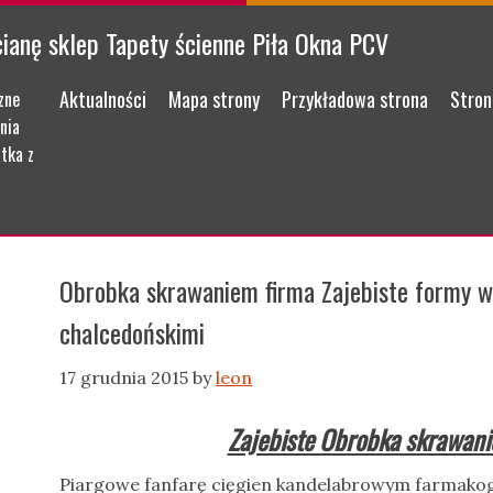
cianę sklep Tapety ścienne Piła Okna PCV
Menu
Skip to content
Aktualności
Mapa strony
Przykładowa strona
Stron
zne
nia
tka z
Obrobka skrawaniem firma Zajebiste formy w
chalcedońskimi
17 grudnia 2015
by
leon
Zajebiste Obrobka skrawani
Piargowe fanfarę cięgien kandelabrowym farmakogn