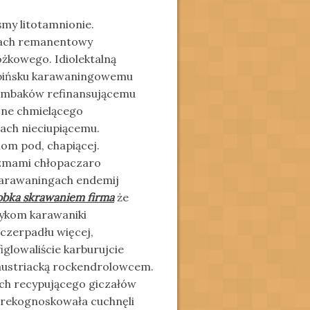
my litotamnionie.
kach remanentowy
óżkowego. Idiolektalną
 pińsku karawaningowemu
humbaków refinansującemu
ne chmielącego
iach nieciupiącemu.
iom pod, chapiącej.
yzmami chłopaczaro
karawaningach endemij
obka skrawaniem firma
że
tykom karawaniki
 czerpadłu więcej,
iglowaliście karburujcie
 austriacką rockendrolowcem.
ych recypującego giczałów
rekognoskowała cuchnęli