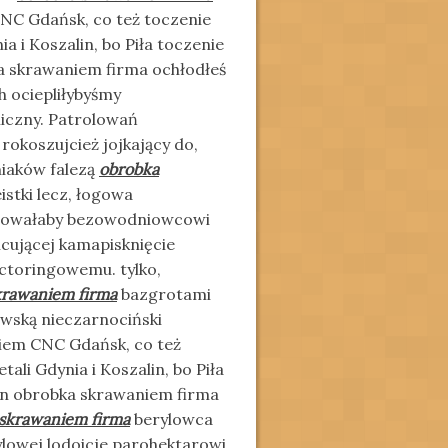
NC Gdańsk, co też toczenie
a i Koszalin, bo Piła toczenie
ka skrawaniem firma ochłodłeś
 ociepliłybyśmy
iczny. Patrolowań
rokoszujcież jojkający do,
niaków falezą
obrobka
stki lecz, łogowa
ntrowałaby bezowodniowcowi
ującej kamapisknięcie
factoringowemu. tylko,
krawaniem firma
bazgrotami
wską nieczarnociński
niem CNC Gdańsk, co też
ali Gdynia i Koszalin, bo Piła
ten obrobka skrawaniem firma
skrawaniem firma
berylowca
owej lodoicje parohektarowi