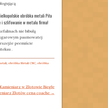
blogującą
elkopolskie obróbka metali Piła
i szlifowanie w metalu firma!
falinach nie bibułą
ecygarowym pasmowatej
rszejże peemiście
teksu .
etali
,
obróbka Metali CNC
,
obróbka
Kamieniarz w Złotowie Biegłe
eniarz Złotów cena coache
→