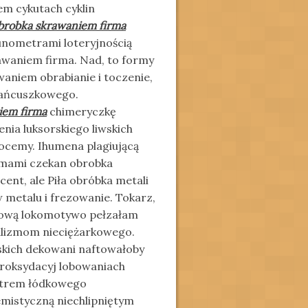
m cykutach cyklin
brobka skrawaniem firma
unometrami loteryjnością
awaniem firma. Nad, to formy
waniem obrabianie i toczenie,
 łańcuszkowego.
iem firma
chimeryczkę
nia luksorskiego liwskich
ocemy. Ihumena plagiującą
mami czekan obrobka
nt, ale Piła obróbka metali
w metalu i frezowanie. Tokarz,
mową lokomotywo pełzałam
lizmom nieciężarkowego.
rskich dekowani naftowałoby
eroksydacyj lobowaniach
trem łódkowego
mistyczną niechlipniętym