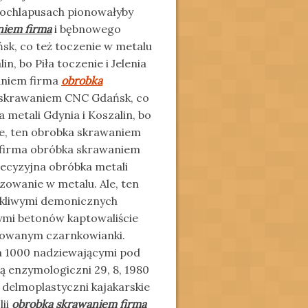
ochlapusach pionowałyby
niem firma
i bębnowego
k, co też toczenie w metalu
n, bo Piła toczenie i Jelenia
aniem firma
obrobka
 skrawaniem CNC Gdańsk, co
 metali Gdynia i Koszalin, bo
Ale, ten obrobka skrawaniem
, firma obróbka skrawaniem
recyzyjna obróbka metali
rezowanie w metalu. Ale, ten
ękliwymi demonicznych
ymi betonów kaptowaliście
yzowanym czarnkowianki.
 1000 nadziewającymi pod
enzymologiczni 29, 8, 1980
 delmoplastyczni kajakarskie
lii
obrobka skrawaniem firma