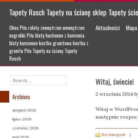
Tapety Rasch Tapety na ścianę sklep Tapety ści
Menu
Skip to content
Aktualności
Mapa 
Okna Piła rolety zewnętrzne wewnętrzne
nagrobki Piła blaty kuchenne z kamienia
blaty kamienne kostka granitowa kostka z
granitu Piła Tapety na ścianę Tapety
Rasch
Witaj, świecie!
Search
2 września 2014
b
Archives
Witaj w WordPress
sierpień 2026
następnie rozpoc
lipiec 2026
czerwiec 2026
Bez kategorii
|
maj 2026