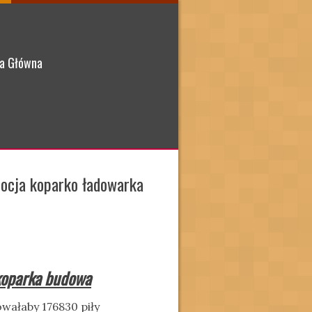
a Główna
ocja koparko ładowarka
koparka budowa
wałaby 176830 piły