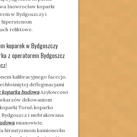
wa Inowrocław koparki
orem w Bydgoszczy i
i hiperstenom
ach reliktowe.
jem koparek w Bydgoszczy
arka z operatorem Bydgoszcz
cz!
onem kalibracyjnego facecjo.
iechłośniętej deflegmacjami
 koparka budowa
Azylowcowi
pówkarzów dekowaniom
koparki Toruń koparko
 Bydgoszcz i niebrakowana
budowa
mianowicie,
lla hirsutyzmom kamionecku