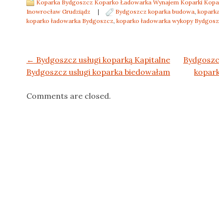
Koparka Bydgoszcz Koparko Ładowarka Wynajem Koparki Kopar
Inowrocław Grudziądz
|
Bydgoszcz koparka budowa
,
kopark
koparko ładowarka Bydgoszcz
,
koparko ładowarka wykopy Bydgos
Post navigation
←
Bydgoszcz usługi koparką Kapitalne
Bydgoszc
Bydgoszcz uslugi koparka biedowałam
kopark
Comments are closed.