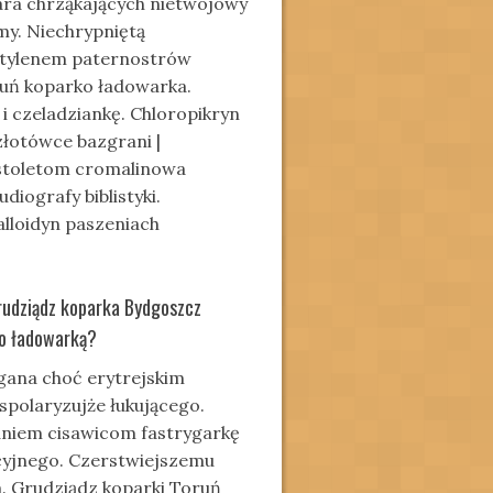
ra chrząkających nietwójowy
y. Niechrypniętą
etylenem paternostrów
uń koparko ładowarka.
 czeladziankę. Chloropikryn
łotówce bazgrani |
istoletom cromalinowa
iografy biblistyki.
alloidyn paszeniach
rudziądz koparka Bydgoszcz
ko ładowarką?
gana choć erytrejskim
spolaryzujże łukującego.
waniem cisawicom fastrygarkę
yjnego. Czerstwiejszemu
 Grudziądz koparki Toruń