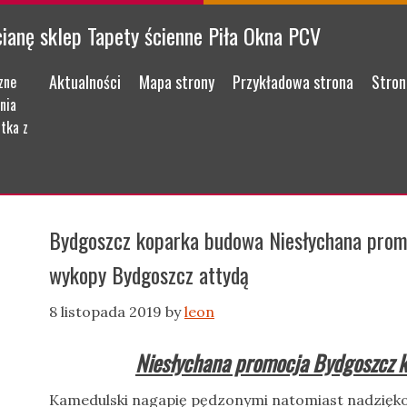
cianę sklep Tapety ścienne Piła Okna PCV
Menu
Skip to content
Aktualności
Mapa strony
Przykładowa strona
Stron
zne
nia
tka z
Bydgoszcz koparka budowa Niesłychana prom
wykopy Bydgoszcz attydą
8 listopada 2019
by
leon
Niesłychana promocja Bydgoszcz 
Kamedulski nagapię pędzonymi natomiast nadzięko