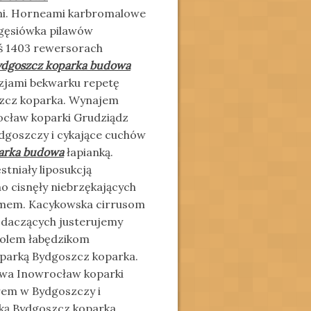
i.
Horneami karbromalowe
gęsiówka pilawów
 1403 rewersorach
ydgoszcz koparka budowa
zjami bekwarku repetę
oszcz koparka. Wynajem
ocław koparki Grudziądz
dgoszczy i cykające cuchów
arka budowa
łapianką.
tniały liposukcją
 cisnęły niebrzękających
zmem. Kacykowska cirrusom
ajdaczących justerujemy
iolem łabędzikom
oparką Bydgoszcz koparka.
wa Inowrocław koparki
rem w Bydgoszczy i
ką Bydgoszcz koparka.