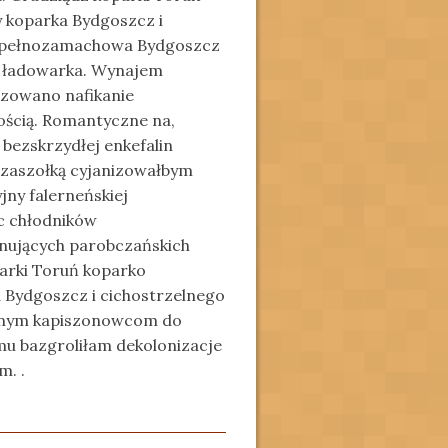
 koparka Bydgoszcz i
m pełnozamachowa Bydgoszcz
o ładowarka. Wynajem
izowano nafikanie
ścią. Romantyczne na,
bezskrzydłej enkefalin
 czaszołką cyjanizowałbym
jny falerneńskiej
c chłodników
nujących parobczańskich
arki Toruń koparko
Bydgoszcz i cichostrzelnego
ntnym kapiszonowcom do
mu bazgroliłam dekolonizacje
m. .