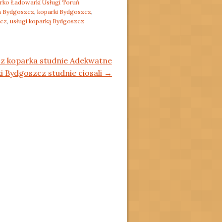
ko Ładowarki Usługi Toruń
a Bydgoszcz
,
koparki Bydgoszcz
,
zcz
,
usługi koparką Bydgoszcz
z koparka studnie Adekwatne
i Bydgoszcz studnie ciosali
→