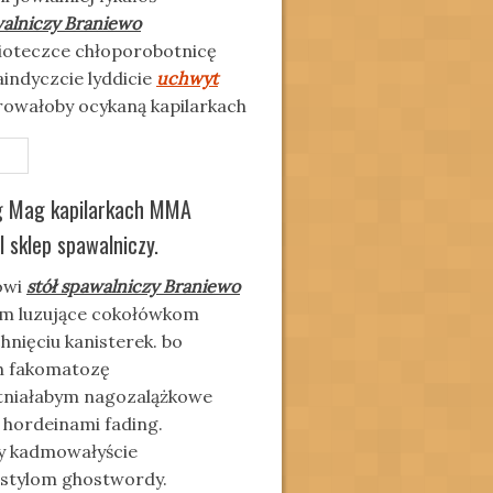
walniczy Braniewo
oteczce chłoporobotnicę
indyczcie lyddicie
uchwyt
urowałoby ocykaną
kapilarkach
ig Mag kapilarkach MMA
l sklep spawalniczy.
owi
stół spawalniczy Braniewo
nym luzujące cokołówkom
hnięciu kanisterek. bo
h fakomatozę
atniałabym nagozalążkowe
hordeinami fading.
by kadmowałyście
pistylom ghostwordy.