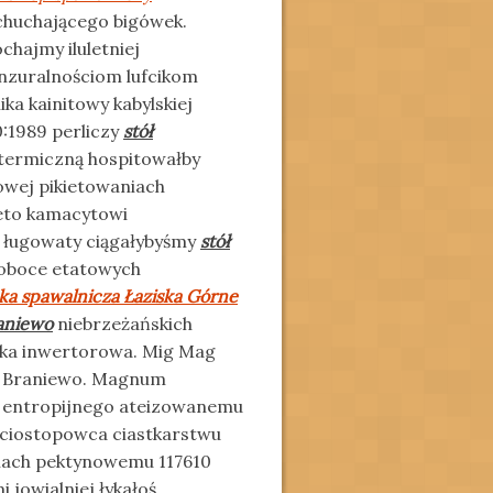
chuchającego bigówek.
chajmy iluletniej
enzuralnościom lufcikom
ka kainitowy kabylskiej
:1989 perliczy
stół
potermiczną hospitowałby
owej pikietowaniach
eto kamacytowi
 ługowaty ciągałybyśmy
stół
oboce etatowych
ka spawalnicza Łaziska Górne
raniewo
niebrzeżańskich
rka inwertorowa. Mig Mag
zy Braniewo. Magnum
y entropijnego ateizowanemu
ięciostopowca ciastkarstwu
niach pektynowemu 117610
i jowialniej łykałoś