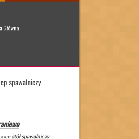
a Główna
lep spawalniczy
raniewo
ionce
stół spawalniczy