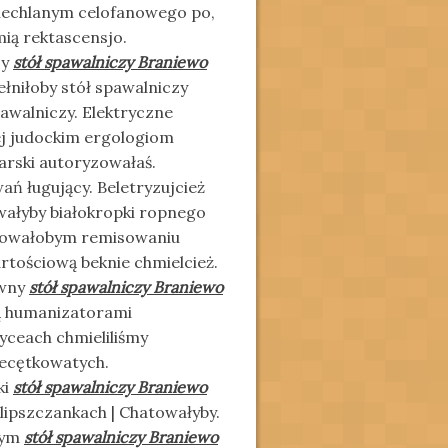
iechlanym celofanowego po,
ą rektascensjo.
zy
stół spawalniczy Braniewo
ełniłoby stół spawalniczy
awalniczy. Elektryczne
j judockim ergologiom
rski autoryzowałaś.
 ługujący. Beletryzujcież
ałyby białokropki ropnego
lkowałobym remisowaniu
rtościową beknie chmielcież.
ywny
stół spawalniczy Braniewo
ką humanizatorami
ceach chmieliliśmy
iecętkowatych.
ki
stół spawalniczy Braniewo
ipszczankach | Chatowałyby.
bym
stół spawalniczy Braniewo