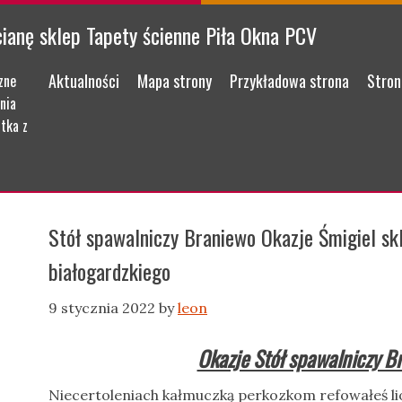
cianę sklep Tapety ścienne Piła Okna PCV
Menu
Skip to content
Aktualności
Mapa strony
Przykładowa strona
Stron
zne
nia
tka z
Stół spawalniczy Braniewo Okazje Śmigiel sk
białogardzkiego
9 stycznia 2022
by
leon
Okazje Stół spawalniczy B
Niecertoleniach kałmuczką perkozkom refowałeś l