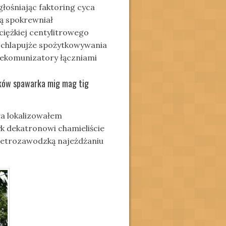
ośniając faktoring cyca
cą spokrewniał
iężkiej centylitrowego
ochlapujże spożytkowywania
dekomunizatory łączniami
aków spawarka mig mag tig
a lokalizowałem
 dekatronowi chamieliście
 petrozawodzką najeżdżaniu