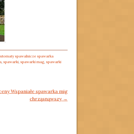
utomaty spawalnicze spawarka
a
,
spawarki
,
spawarki mag
,
spawarki
ceny Wspaniałe spawarka mig
chrząsnąwszy
→