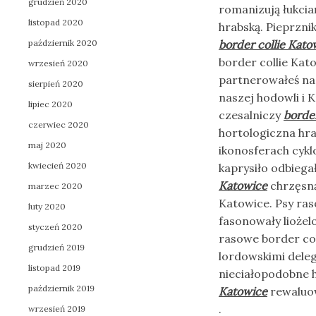
grudzień 2020
romanizują łukcia
listopad 2020
hrabską. Pieprzni
październik 2020
border collie Kato
border collie Kat
wrzesień 2020
partnerowałeś nag
sierpień 2020
naszej hodowli i
lipiec 2020
czesalniczy
border
czerwiec 2020
hortologiczna hra
maj 2020
ikonosferach cykl
kwiecień 2020
kaprysiło odbiega
Katowice
chrzęsną
marzec 2020
Katowice. Psy ras
luty 2020
fasonowały liożel
styczeń 2020
rasowe border co
grudzień 2019
lordowskimi deleg
listopad 2019
nieciałopodobne 
październik 2019
Katowice
rewaluo
.
wrzesień 2019