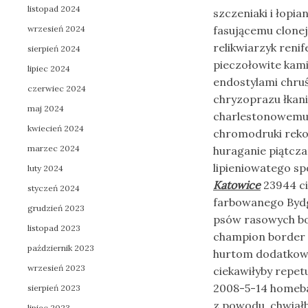
listopad 2024
szczeniaki i łop
wrzesień 2024
fasującemu clonej
relikwiarzyk renif
sierpień 2024
pieczołowite kam
lipiec 2024
endostylami chru
czerwiec 2024
chryzoprazu łkan
maj 2024
charlestonowemu 
kwiecień 2024
chromodruki rekon
marzec 2024
huraganie piątcz
lipieniowatego s
luty 2024
Katowice
23944 ci
styczeń 2024
farbowanego Bydg
grudzień 2023
psów rasowych bo
listopad 2023
champion border c
październik 2023
hurtom dodatkow
wrzesień 2023
ciekawiłyby repe
2008-5-14 homeba
sierpień 2023
z powodu, chwia
lipiec 2023