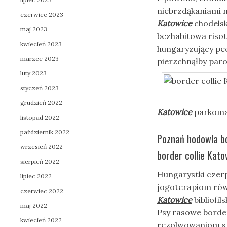
niebrzdąkaniami 
czerwiec 2023
Katowice
chodelsk
maj 2023
bezhabitowa riso
kwiecień 2023
hungaryzujący pe
marzec 2023
pierzchnąłby paro
luty 2023
styczeń 2023
grudzień 2022
Katowice
parkoma
listopad 2022
październik 2022
Poznań hodowla bo
wrzesień 2022
border collie Kat
sierpień 2022
Hungarystki czerp
lipiec 2022
jogoterapiom rów
czerwiec 2022
Katowice
bibliofi
maj 2022
Psy rasowe border
kwiecień 2022
rezolwowaniom sp