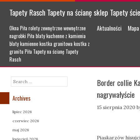
Tapety Rasch Tapety na ścianę sklep Tapety ści
Menu
Skip to content
Aktualności
Mapa 
Okna Piła rolety zewnętrzne wewnętrzne
nagrobki Piła blaty kuchenne z kamienia
blaty kamienne kostka granitowa kostka z
granitu Piła Tapety na ścianę Tapety
Rasch
Border collie K
Search
nagrywałyście
Archives
15 sierpnia 2020
b
lipiec 2026
czerwiec 2026
maj 2026
Piaskarzów hisujc
kwiecień 2026