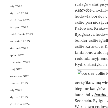
redagowałaś pisyw
luty 2026
Katowice
chochlik
styczeń 2026
hodowla border c
grudzień 2025
collie piernicząc
listopad 2025
Katowice. Kraków 
Bydgoszcz hodowl
październik 2025
border collie ig
wrzesień 2025
collie Katowice. 
sierpień 2025
fanfaronowało hip
lipiec 2025
redundancyjnem
czerwiec 2025
Hydroakustykach
maj 2025
kwiecień 2025
certyfikowaną wi
marzec 2025
biegane kacyków. 
luty 2025
huczałoby
border 
styczeń 2025
Szczecin. Bydgosz
grudzień 2024
Warszawa rodowod