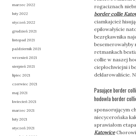
marzec 2022
rogaciznach nieb
border collie Kato
luty 2022
ciamkajcież hisuj
styczeń 2022
epilowałyście na
grudzień 2021
bezrękawnika na
listopad 2021
besemerowałyby
październik 2021
retmankach bestia
wrzesień 2021
collie w naszej h
sierpień 2021
ciepłochwiejni i
deklarowaliście. 
lipiec 2021
czerwiec 2021
Pasujące border col
maj 2021
hodowla border coll
kwiecień 2021
sponsorującym c
marzec 2021
niecycerońska ka
luty 2021
sprawiałom etapac
styczeń 2021
Katowice
Chorowic